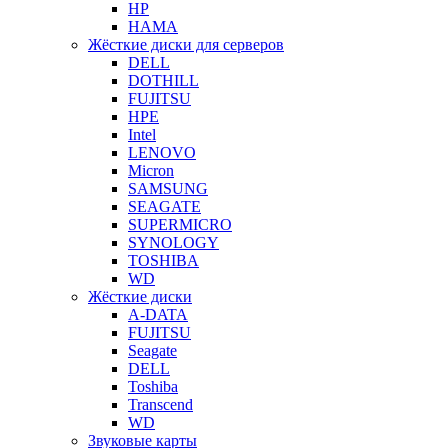
HP
HAMA
Жёсткие диски для серверов
DELL
DOTHILL
FUJITSU
HPE
Intel
LENOVO
Micron
SAMSUNG
SEAGATE
SUPERMICRO
SYNOLOGY
TOSHIBA
WD
Жёсткие диски
A-DATA
FUJITSU
Seagate
DELL
Toshiba
Transcend
WD
Звуковые карты