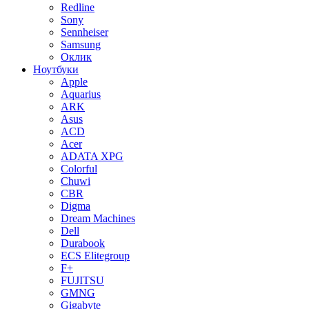
Redline
Sony
Sennheiser
Samsung
Оклик
Ноутбуки
Apple
Aquarius
ARK
Asus
ACD
Acer
ADATA XPG
Colorful
Chuwi
CBR
Digma
Dream Machines
Dell
Durabook
ECS Elitegroup
F+
FUJITSU
GMNG
Gigabyte