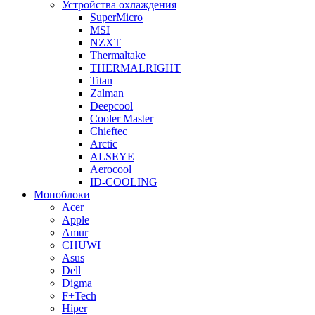
Устройства охлаждения
SuperMicro
MSI
NZXT
Thermaltake
THERMALRIGHT
Titan
Zalman
Deepcool
Cooler Master
Chieftec
Arctic
ALSEYE
Aerocool
ID-COOLING
Моноблоки
Acer
Apple
Amur
CHUWI
Asus
Dell
Digma
F+Tech
Hiper