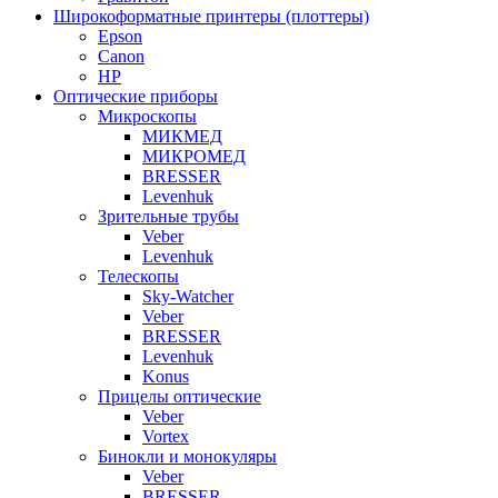
Широкоформатные принтеры (плоттеры)
Epson
Canon
HP
Оптические приборы
Микроскопы
МИКМЕД
МИКРОМЕД
BRESSER
Levenhuk
Зрительные трубы
Veber
Levenhuk
Телескопы
Sky-Watcher
Veber
BRESSER
Levenhuk
Konus
Прицелы оптические
Veber
Vortex
Бинокли и монокуляры
Veber
BRESSER