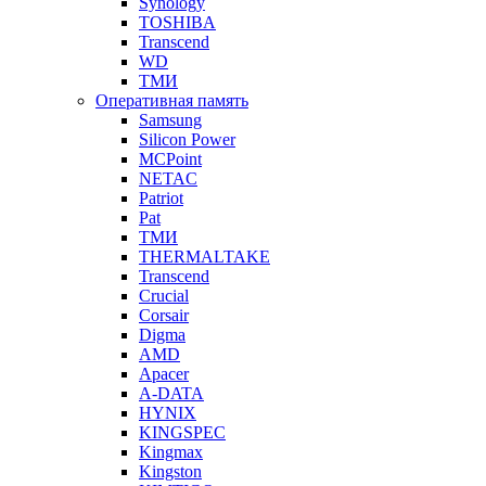
Synology
TOSHIBA
Transcend
WD
ТМИ
Оперативная память
Samsung
Silicon Power
MCPoint
NETAC
Patriot
Pat
ТМИ
THERMALTAKE
Transcend
Crucial
Corsair
Digma
AMD
Apacer
A-DATA
HYNIX
KINGSPEC
Kingmax
Kingston