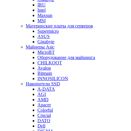
IRU
Intel
Maxsun
MSI
Материнские платы для серверов
Supermicro
ASUS
Gigabyte
Майнеры Asic
MicroBT
Оборудование для майнинга
CHILKOOT
Avalon
Bitmain
INNOSILICON
Накопители SSD
A-DATA
AGI
AMD
Apacer
Colorful
Crucial
DATO
Dell