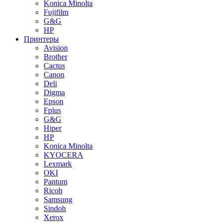
Konica Minolta
Fujifilm
G&G
HP
Принтеры
Avision
Brother
Cactus
Canon
Deli
Digma
Epson
Fplus
G&G
Hiper
HP
Konica Minolta
KYOCERA
Lexmark
OKI
Pantum
Ricoh
Samsung
Sindoh
Xerox