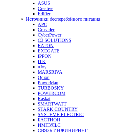
ASUS
Creative
Edifier
Источники бесперебойного питания
APC
Crusader
CyberPower
C3 SOLUTIONS
EATON
EXEGATE
IPPON
ITK
nJoy
MARSRIVA
Qdion
PowerMan
TURBOSKY
POWERCOM
Raskat
SMARTWATT
STARK COUNTRY
SYSTEME ELECTRIC
БАСТИОН
ИМПУЛЬС
СВЯЗЬ ИНЖИНИРИНГ