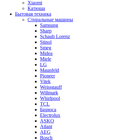
Xiaomi
Катюша
Бытовая техника
Стиральные машины
Samsung
Sharp
Schaub Lorenz
Stinol
Smeg
Midea
Miele
LG
Maunfeld
Pioneer
Vitek
Weissgauff
Willmark
Whirlpool
TCL
Бирюса
Electrolux
ASKO
Atlant
AEG
Bosch