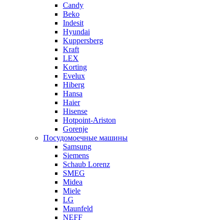
Candy
Beko
Indesit
Hyundai
Kuppersberg
Kraft
LEX
Korting
Evelux
Hiberg
Hansa
Haier
Hisense
Hotpoint-Ariston
Gorenje
Посудомоечные машины
Samsung
Siemens
Schaub Lorenz
SMEG
Midea
Miele
LG
Maunfeld
NEFF