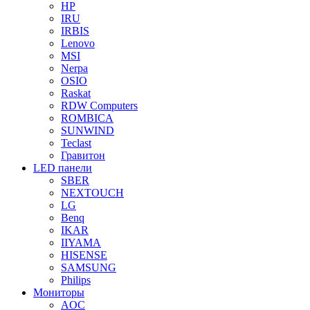
HP
IRU
IRBIS
Lenovo
MSI
Nerpa
OSIO
Raskat
RDW Computers
ROMBICA
SUNWIND
Teclast
Гравитон
LED панели
SBER
NEXTOUCH
LG
Benq
IKAR
IIYAMA
HISENSE
SAMSUNG
Philips
Мониторы
AOC