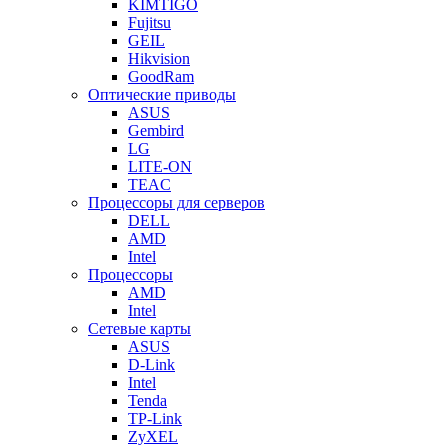
KIMTIGO
Fujitsu
GEIL
Hikvision
GoodRam
Оптические приводы
ASUS
Gembird
LG
LITE-ON
TEAC
Процессоры для серверов
DELL
AMD
Intel
Процессоры
AMD
Intel
Сетевые карты
ASUS
D-Link
Intel
Tenda
TP-Link
ZyXEL