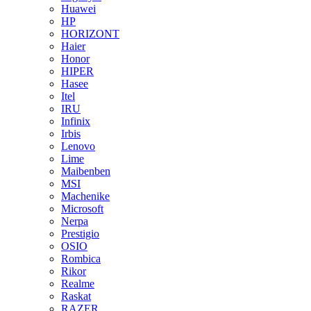
Huawei
HP
HORIZONT
Haier
Honor
HIPER
Hasee
Itel
IRU
Infinix
Irbis
Lenovo
Lime
Maibenben
MSI
Machenike
Microsoft
Nerpa
Prestigio
OSIO
Rombica
Rikor
Realme
Raskat
RAZER