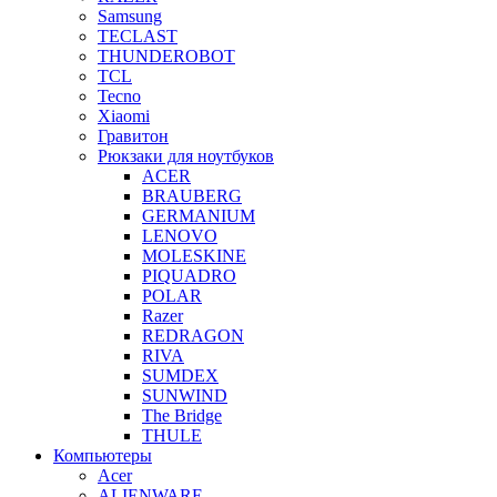
Samsung
TECLAST
THUNDEROBOT
TCL
Tecno
Xiaomi
Гравитон
Рюкзаки для ноутбуков
ACER
BRAUBERG
GERMANIUM
LENOVO
MOLESKINE
PIQUADRO
POLAR
Razer
REDRAGON
RIVA
SUMDEX
SUNWIND
The Bridge
THULE
Компьютеры
Acer
ALIENWARE