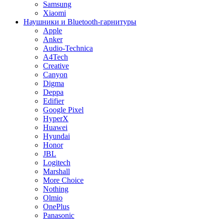
Samsung
Xiaomi
Наушники и Bluetooth-гарнитуры
Apple
Anker
Audio-Technica
A4Tech
Creative
Canyon
Digma
Deppa
Edifier
Google Pixel
HyperX
Huawei
Hyundai
Honor
JBL
Logitech
Marshall
More Choice
Nothing
Olmio
OnePlus
Panasonic