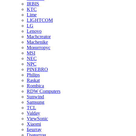
IRBIS
KTC
Lime
LIGHTCOM
LG
Lenovo
Machcreator
Machenike
Мониторус
MSI
NEC
NPC
PINEBRO
Philips
Raskat
Rombica
RDW Computers
Sunwind
Samsung
TCL
Valday
ViewSonic
Xiaomi
Бештау
Гравитон