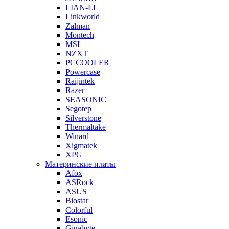
LIAN-LI
Linkworld
Zalman
Montech
MSI
NZXT
PCCOOLER
Powercase
Raijintek
Razer
SEASONIC
Segotep
Silverstone
Thermaltake
Winard
Xigmatek
XPG
Материнские платы
Afox
ASRock
ASUS
Biostar
Colorful
Esonic
Gigabyte