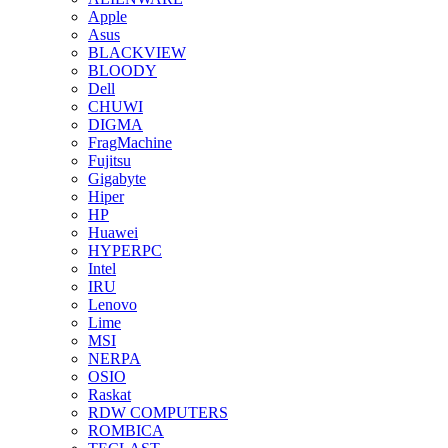
Apple
Asus
BLACKVIEW
BLOODY
Dell
CHUWI
DIGMA
FragMachine
Fujitsu
Gigabyte
Hiper
HP
Huawei
HYPERPC
Intel
IRU
Lenovo
Lime
MSI
NERPA
OSIO
Raskat
RDW COMPUTERS
ROMBICA