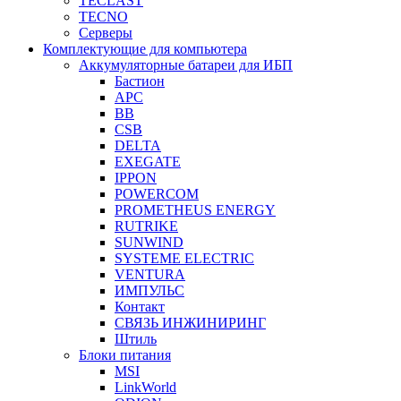
TECLAST
TECNO
Серверы
Комплектующие для компьютера
Аккумуляторные батареи для ИБП
Бастион
APC
BB
CSB
DELTA
EXEGATE
IPPON
POWERCOM
PROMETHEUS ENERGY
RUTRIKE
SUNWIND
SYSTEME ELECTRIC
VENTURA
ИМПУЛЬС
Контакт
СВЯЗЬ ИНЖИНИРИНГ
Штиль
Блоки питания
MSI
LinkWorld