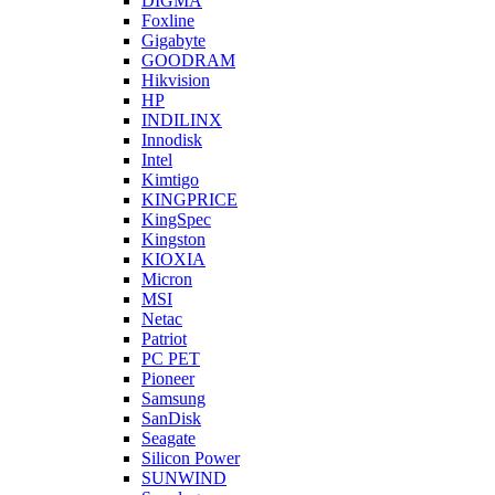
DIGMA
Foxline
Gigabyte
GOODRAM
Hikvision
HP
INDILINX
Innodisk
Intel
Kimtigo
KINGPRICE
KingSpec
Kingston
KIOXIA
Micron
MSI
Netac
Patriot
PC PET
Pioneer
Samsung
SanDisk
Seagate
Silicon Power
SUNWIND