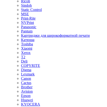
Ricoh
Sindoh
Static Control
MSE
Print-Rite
NVPrint
Panasonic
Pantum
Картриджи для широкоформатной печати
Катюша
Toshiba
Xiaomi
Xerox
T2
Deli
COPYRITE
Digma
Lexmark
Canon
Cactus
Brother
Avision
Epson
Huawei
KYOCERA