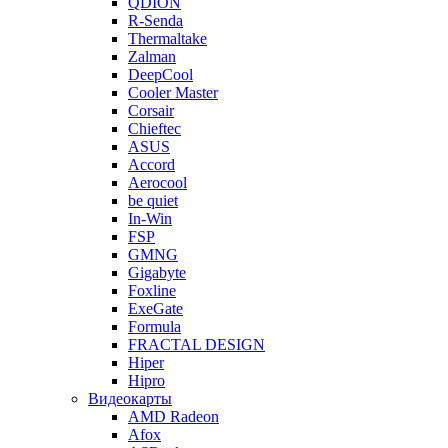
QDION
R-Senda
Thermaltake
Zalman
DeepCool
Cooler Master
Corsair
Chieftec
ASUS
Accord
Aerocool
be quiet
In-Win
FSP
GMNG
Gigabyte
Foxline
ExeGate
Formula
FRACTAL DESIGN
Hiper
Hipro
Видеокарты
AMD Radeon
Afox