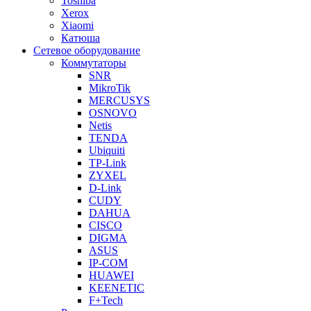
Toshiba
Xerox
Xiaomi
Катюша
Сетевое оборудование
Коммутаторы
SNR
MikroTik
MERCUSYS
OSNOVO
Netis
TENDA
Ubiquiti
TP-Link
ZYXEL
D-Link
CUDY
DAHUA
CISCO
DIGMA
ASUS
IP-COM
HUAWEI
KEENETIC
F+Tech