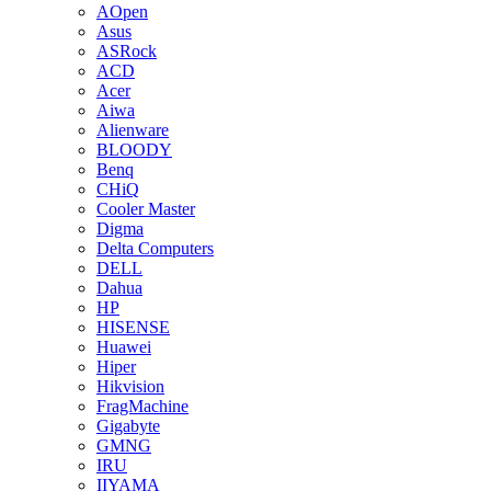
AOpen
Asus
ASRock
ACD
Acer
Aiwa
Alienware
BLOODY
Benq
CHiQ
Cooler Master
Digma
Delta Computers
DELL
Dahua
HP
HISENSE
Huawei
Hiper
Hikvision
FragMachine
Gigabyte
GMNG
IRU
IIYAMA