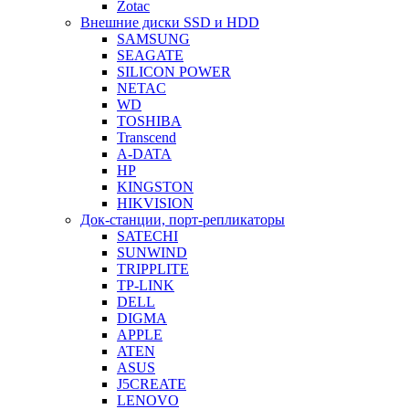
Zotac
Внешние диски SSD и HDD
SAMSUNG
SEAGATE
SILICON POWER
NETAC
WD
TOSHIBA
Transcend
A-DATA
HP
KINGSTON
HIKVISION
Док-станции, порт-репликаторы
SATECHI
SUNWIND
TRIPPLITE
TP-LINK
DELL
DIGMA
APPLE
ATEN
ASUS
J5CREATE
LENOVO