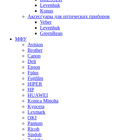
Levenhuk
Konus
Аксессуары для оптических приборов
Veber
Levenhuk
GreenBean
МФУ
Avision
Brother
Canon
Deli
Epson
Fplus
Fujifilm
HIPER
HP
HUAWEI
Konica Minolta
Kyocera
Lexmark
OKI
Pantum
Ricoh
Sindoh