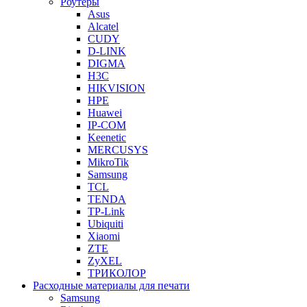
Роутеры
Asus
Alcatel
CUDY
D-LINK
DIGMA
H3C
HIKVISION
HPE
Huawei
IP-COM
Keenetic
MERCUSYS
MikroTik
Samsung
TCL
TENDA
TP-Link
Ubiquiti
Xiaomi
ZTE
ZyXEL
ТРИКОЛОР
Расходные материалы для печати
Samsung