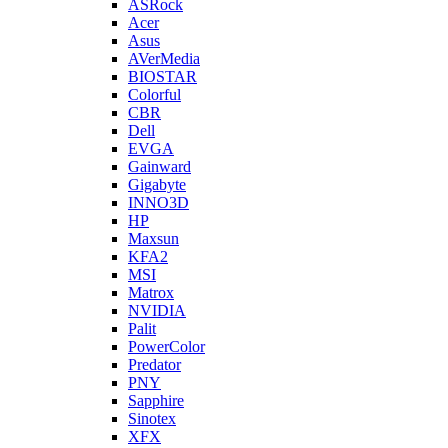
ASRock
Acer
Asus
AVerMedia
BIOSTAR
Colorful
CBR
Dell
EVGA
Gainward
Gigabyte
INNO3D
HP
Maxsun
KFA2
MSI
Matrox
NVIDIA
Palit
PowerColor
Predator
PNY
Sapphire
Sinotex
XFX