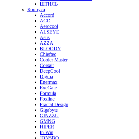
ШТИЛЬ
Корпуса
Accord
ACD
Aerocool
ALSEYE
Asus
AZZA
BLOODY
Chieftec
Cooler Master
Corsair
DeepCool
Digma
Enermax
ExeGate
Formula
Foxline
Fractal Design
Gigabyte
GINZZU
GMNG
HIPER
In-Win
JONSBO