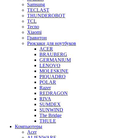
Samsung
TECLAST
THUNDEROBOT
TCL
Tecno
Xiaomi
Гравитон
Рюкзаки для ноутбуков
ACER
BRAUBERG
GERMANIUM
LENOVO
MOLESKINE
PIQUADRO
POLAR
Razer
REDRAGON
RIVA
SUMDEX
SUNWIND
The Bridge
THULE
Компьютеры
Acer
ALIENWARE