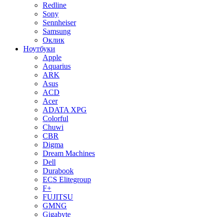
Redline
Sony
Sennheiser
Samsung
Оклик
Ноутбуки
Apple
Aquarius
ARK
Asus
ACD
Acer
ADATA XPG
Colorful
Chuwi
CBR
Digma
Dream Machines
Dell
Durabook
ECS Elitegroup
F+
FUJITSU
GMNG
Gigabyte