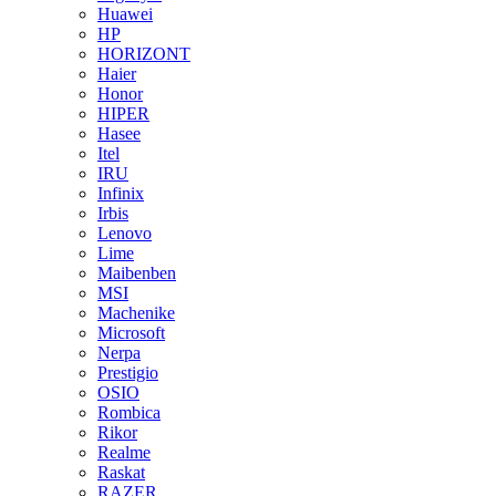
Huawei
HP
HORIZONT
Haier
Honor
HIPER
Hasee
Itel
IRU
Infinix
Irbis
Lenovo
Lime
Maibenben
MSI
Machenike
Microsoft
Nerpa
Prestigio
OSIO
Rombica
Rikor
Realme
Raskat
RAZER