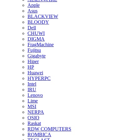
Apple
Asus
BLACKVIEW
BLOODY
Dell
CHUWI
DIGMA
FragMachine
Fujitsu
Gigabyte
Hiper
HP
Huawei
HYPERPC
Intel
IRU
Lenovo
Lime
MSI
NERPA
OSIO
Raskat
RDW COMPUTERS
ROMBICA