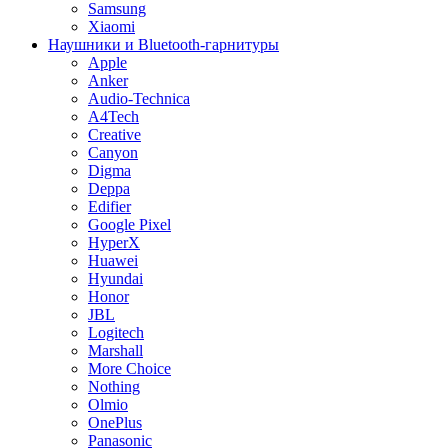
Samsung
Xiaomi
Наушники и Bluetooth-гарнитуры
Apple
Anker
Audio-Technica
A4Tech
Creative
Canyon
Digma
Deppa
Edifier
Google Pixel
HyperX
Huawei
Hyundai
Honor
JBL
Logitech
Marshall
More Choice
Nothing
Olmio
OnePlus
Panasonic