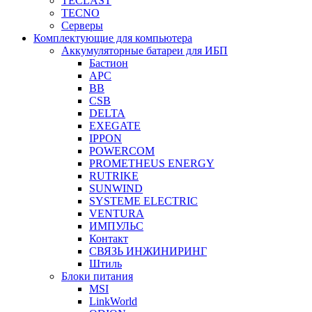
TECLAST
TECNO
Серверы
Комплектующие для компьютера
Аккумуляторные батареи для ИБП
Бастион
APC
BB
CSB
DELTA
EXEGATE
IPPON
POWERCOM
PROMETHEUS ENERGY
RUTRIKE
SUNWIND
SYSTEME ELECTRIC
VENTURA
ИМПУЛЬС
Контакт
СВЯЗЬ ИНЖИНИРИНГ
Штиль
Блоки питания
MSI
LinkWorld