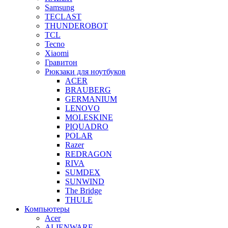
Samsung
TECLAST
THUNDEROBOT
TCL
Tecno
Xiaomi
Гравитон
Рюкзаки для ноутбуков
ACER
BRAUBERG
GERMANIUM
LENOVO
MOLESKINE
PIQUADRO
POLAR
Razer
REDRAGON
RIVA
SUMDEX
SUNWIND
The Bridge
THULE
Компьютеры
Acer
ALIENWARE