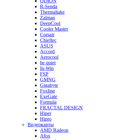
QDION
R-Senda
Thermaltake
Zalman
DeepCool
Cooler Master
Corsair
Chieftec
ASUS
Accord
Aerocool
be quiet
In-Win
FSP
GMNG
Gigabyte
Foxline
ExeGate
Formula
FRACTAL DESIGN
Hiper
Hipro
Видеокарты
AMD Radeon
Afox