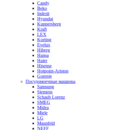
Candy
Beko
Indesit
Hyundai
Kuppersberg
Kraft
LEX
Korting
Evelux
Hiberg
Hansa
Haier
Hisense
Hotpoint-Ariston
Gorenje
Посудомоечные машины
Samsung
Siemens
Schaub Lorenz
SMEG
Midea
Miele
LG
Maunfeld
NEFF