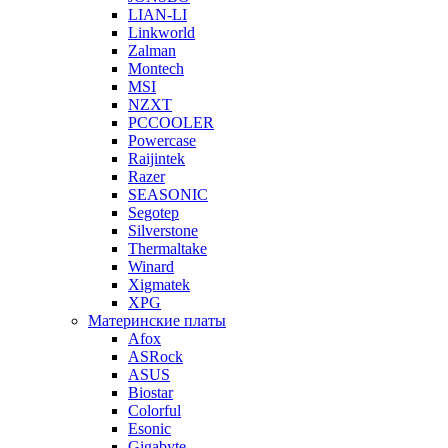
LIAN-LI
Linkworld
Zalman
Montech
MSI
NZXT
PCCOOLER
Powercase
Raijintek
Razer
SEASONIC
Segotep
Silverstone
Thermaltake
Winard
Xigmatek
XPG
Материнские платы
Afox
ASRock
ASUS
Biostar
Colorful
Esonic
Gigabyte