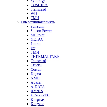
Synology
TOSHIBA
Transcend
WD
ТМИ
Оперативная память
Samsung
Silicon Power
MCPoint
NETAC
Patriot
Pat
ТМИ
THERMALTAKE
Transcend
Crucial
Corsair
Digma
AMD
Apacer
A-DATA
HYNIX
KINGSPEC
Kingmax
Kingston