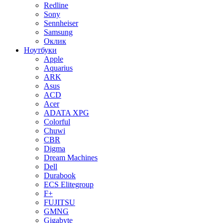
Redline
Sony
Sennheiser
Samsung
Оклик
Ноутбуки
Apple
Aquarius
ARK
Asus
ACD
Acer
ADATA XPG
Colorful
Chuwi
CBR
Digma
Dream Machines
Dell
Durabook
ECS Elitegroup
F+
FUJITSU
GMNG
Gigabyte