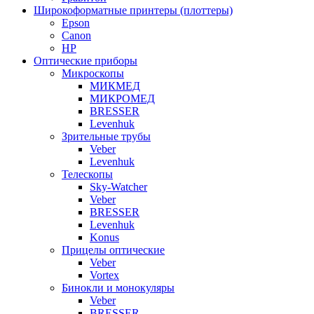
Широкоформатные принтеры (плоттеры)
Epson
Canon
HP
Оптические приборы
Микроскопы
МИКМЕД
МИКРОМЕД
BRESSER
Levenhuk
Зрительные трубы
Veber
Levenhuk
Телескопы
Sky-Watcher
Veber
BRESSER
Levenhuk
Konus
Прицелы оптические
Veber
Vortex
Бинокли и монокуляры
Veber
BRESSER