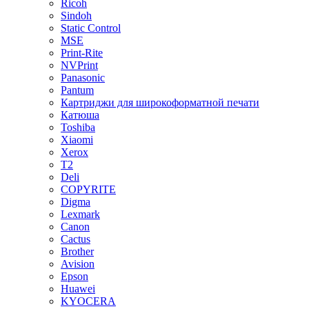
Ricoh
Sindoh
Static Control
MSE
Print-Rite
NVPrint
Panasonic
Pantum
Картриджи для широкоформатной печати
Катюша
Toshiba
Xiaomi
Xerox
T2
Deli
COPYRITE
Digma
Lexmark
Canon
Cactus
Brother
Avision
Epson
Huawei
KYOCERA