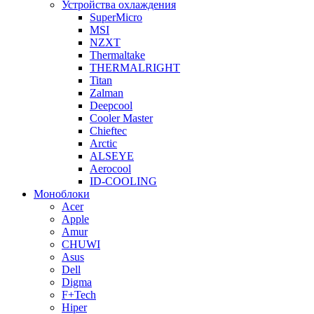
Устройства охлаждения
SuperMicro
MSI
NZXT
Thermaltake
THERMALRIGHT
Titan
Zalman
Deepcool
Cooler Master
Chieftec
Arctic
ALSEYE
Aerocool
ID-COOLING
Моноблоки
Acer
Apple
Amur
CHUWI
Asus
Dell
Digma
F+Tech
Hiper