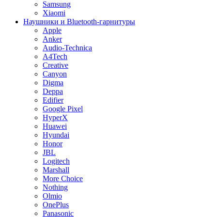
Samsung
Xiaomi
Наушники и Bluetooth-гарнитуры
Apple
Anker
Audio-Technica
A4Tech
Creative
Canyon
Digma
Deppa
Edifier
Google Pixel
HyperX
Huawei
Hyundai
Honor
JBL
Logitech
Marshall
More Choice
Nothing
Olmio
OnePlus
Panasonic