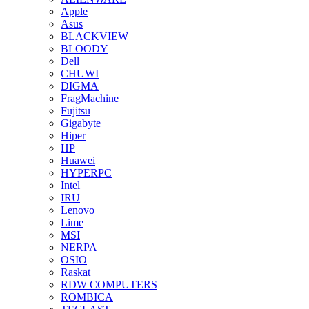
Apple
Asus
BLACKVIEW
BLOODY
Dell
CHUWI
DIGMA
FragMachine
Fujitsu
Gigabyte
Hiper
HP
Huawei
HYPERPC
Intel
IRU
Lenovo
Lime
MSI
NERPA
OSIO
Raskat
RDW COMPUTERS
ROMBICA