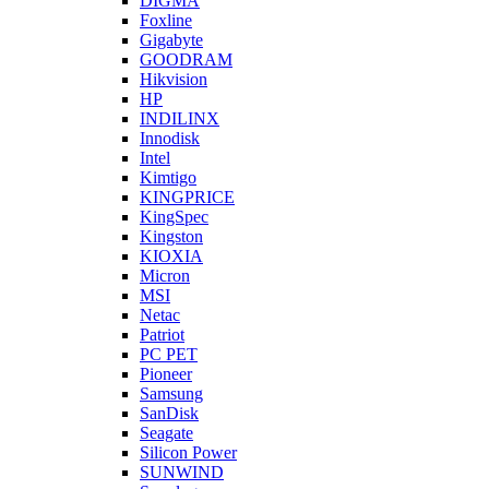
DIGMA
Foxline
Gigabyte
GOODRAM
Hikvision
HP
INDILINX
Innodisk
Intel
Kimtigo
KINGPRICE
KingSpec
Kingston
KIOXIA
Micron
MSI
Netac
Patriot
PC PET
Pioneer
Samsung
SanDisk
Seagate
Silicon Power
SUNWIND