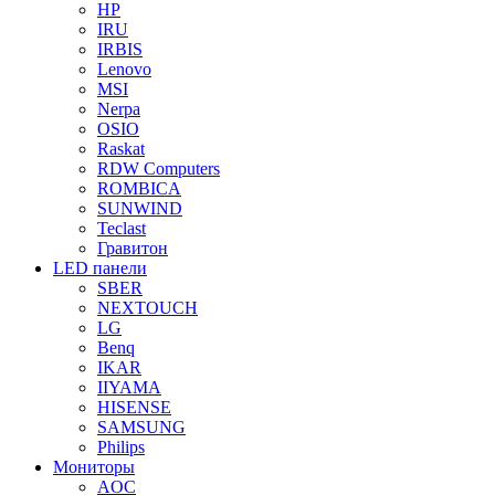
HP
IRU
IRBIS
Lenovo
MSI
Nerpa
OSIO
Raskat
RDW Computers
ROMBICA
SUNWIND
Teclast
Гравитон
LED панели
SBER
NEXTOUCH
LG
Benq
IKAR
IIYAMA
HISENSE
SAMSUNG
Philips
Мониторы
AOC