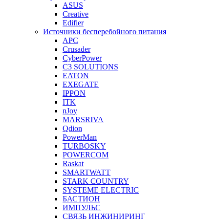
ASUS
Creative
Edifier
Источники бесперебойного питания
APC
Crusader
CyberPower
C3 SOLUTIONS
EATON
EXEGATE
IPPON
ITK
nJoy
MARSRIVA
Qdion
PowerMan
TURBOSKY
POWERCOM
Raskat
SMARTWATT
STARK COUNTRY
SYSTEME ELECTRIC
БАСТИОН
ИМПУЛЬС
СВЯЗЬ ИНЖИНИРИНГ