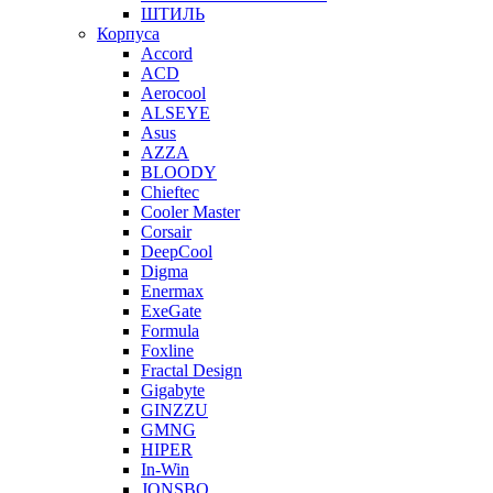
ШТИЛЬ
Корпуса
Accord
ACD
Aerocool
ALSEYE
Asus
AZZA
BLOODY
Chieftec
Cooler Master
Corsair
DeepCool
Digma
Enermax
ExeGate
Formula
Foxline
Fractal Design
Gigabyte
GINZZU
GMNG
HIPER
In-Win
JONSBO