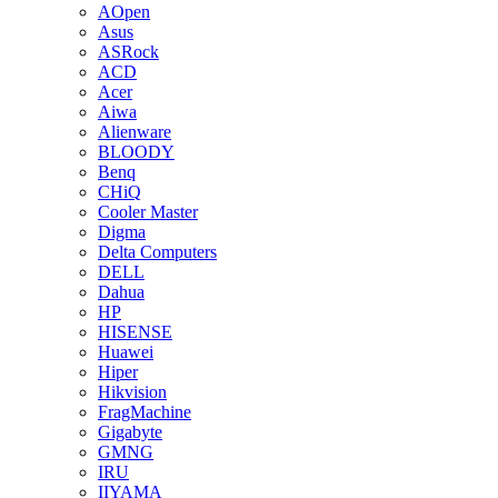
AOpen
Asus
ASRock
ACD
Acer
Aiwa
Alienware
BLOODY
Benq
CHiQ
Cooler Master
Digma
Delta Computers
DELL
Dahua
HP
HISENSE
Huawei
Hiper
Hikvision
FragMachine
Gigabyte
GMNG
IRU
IIYAMA