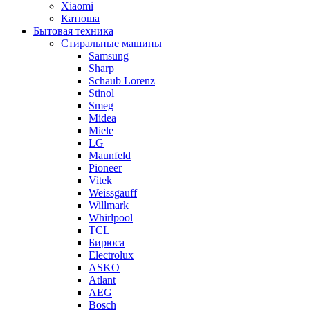
Xiaomi
Катюша
Бытовая техника
Стиральные машины
Samsung
Sharp
Schaub Lorenz
Stinol
Smeg
Midea
Miele
LG
Maunfeld
Pioneer
Vitek
Weissgauff
Willmark
Whirlpool
TCL
Бирюса
Electrolux
ASKO
Atlant
AEG
Bosch