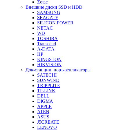
Zotac
Внешние диски SSD и HDD
SAMSUNG
SEAGATE
SILICON POWER
NETAC
WD
TOSHIBA
Transcend
A-DATA
HP
KINGSTON
HIKVISION
Док-станции, порт-репликаторы
SATECHI
SUNWIND
TRIPPLITE
TP-LINK
DELL
DIGMA
APPLE
ATEN
ASUS
J5CREATE
LENOVO