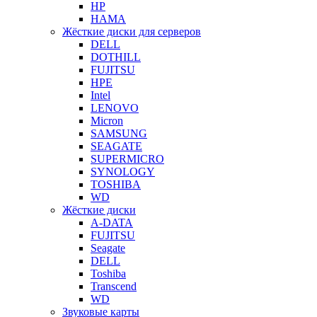
HP
HAMA
Жёсткие диски для серверов
DELL
DOTHILL
FUJITSU
HPE
Intel
LENOVO
Micron
SAMSUNG
SEAGATE
SUPERMICRO
SYNOLOGY
TOSHIBA
WD
Жёсткие диски
A-DATA
FUJITSU
Seagate
DELL
Toshiba
Transcend
WD
Звуковые карты