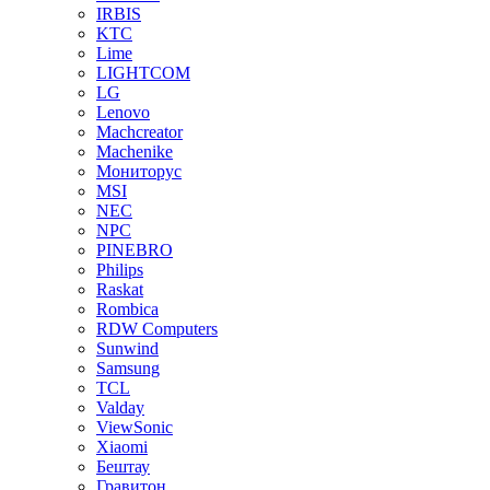
IRBIS
KTC
Lime
LIGHTCOM
LG
Lenovo
Machcreator
Machenike
Мониторус
MSI
NEC
NPC
PINEBRO
Philips
Raskat
Rombica
RDW Computers
Sunwind
Samsung
TCL
Valday
ViewSonic
Xiaomi
Бештау
Гравитон