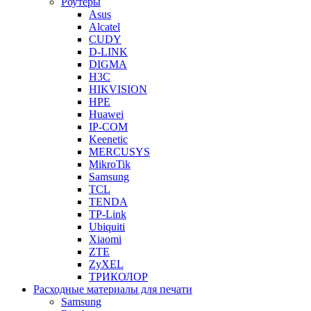
Роутеры
Asus
Alcatel
CUDY
D-LINK
DIGMA
H3C
HIKVISION
HPE
Huawei
IP-COM
Keenetic
MERCUSYS
MikroTik
Samsung
TCL
TENDA
TP-Link
Ubiquiti
Xiaomi
ZTE
ZyXEL
ТРИКОЛОР
Расходные материалы для печати
Samsung