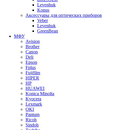
Levenhuk
Konus
Аксессуары для оптических приборов
Veber
Levenhuk
GreenBean
МФУ
Avision
Brother
Canon
Deli
Epson
Fplus
Fujifilm
HIPER
HP
HUAWEI
Konica Minolta
Kyocera
Lexmark
OKI
Pantum
Ricoh
Sindoh