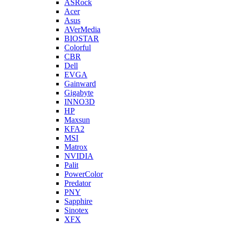
ASRock
Acer
Asus
AVerMedia
BIOSTAR
Colorful
CBR
Dell
EVGA
Gainward
Gigabyte
INNO3D
HP
Maxsun
KFA2
MSI
Matrox
NVIDIA
Palit
PowerColor
Predator
PNY
Sapphire
Sinotex
XFX