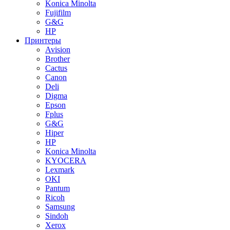
Konica Minolta
Fujifilm
G&G
HP
Принтеры
Avision
Brother
Cactus
Canon
Deli
Digma
Epson
Fplus
G&G
Hiper
HP
Konica Minolta
KYOCERA
Lexmark
OKI
Pantum
Ricoh
Samsung
Sindoh
Xerox