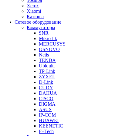
Toshiba
Xerox
Xiaomi
Катюша
Сетевое оборудование
Коммутаторы
SNR
MikroTik
MERCUSYS
OSNOVO
Netis
TENDA
Ubiquiti
TP-Link
ZYXEL
D-Link
CUDY
DAHUA
CISCO
DIGMA
ASUS
IP-COM
HUAWEI
KEENETIC
F+Tech