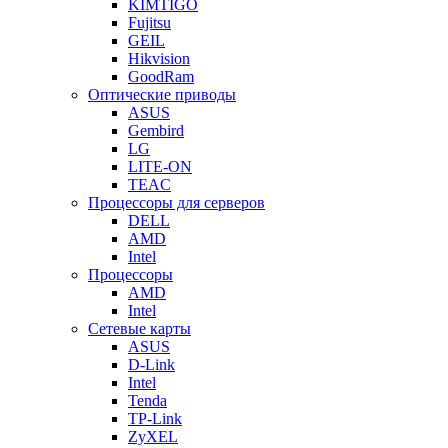
KIMTIGO
Fujitsu
GEIL
Hikvision
GoodRam
Оптические приводы
ASUS
Gembird
LG
LITE-ON
TEAC
Процессоры для серверов
DELL
AMD
Intel
Процессоры
AMD
Intel
Сетевые карты
ASUS
D-Link
Intel
Tenda
TP-Link
ZyXEL