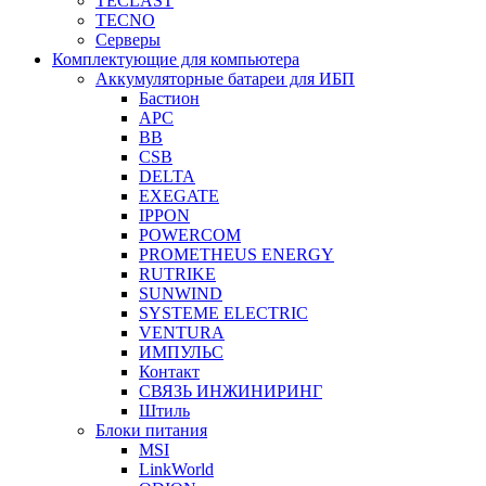
TECLAST
TECNO
Серверы
Комплектующие для компьютера
Аккумуляторные батареи для ИБП
Бастион
APC
BB
CSB
DELTA
EXEGATE
IPPON
POWERCOM
PROMETHEUS ENERGY
RUTRIKE
SUNWIND
SYSTEME ELECTRIC
VENTURA
ИМПУЛЬС
Контакт
СВЯЗЬ ИНЖИНИРИНГ
Штиль
Блоки питания
MSI
LinkWorld