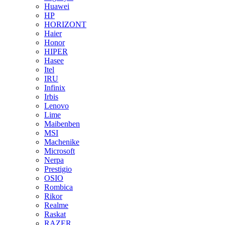
Huawei
HP
HORIZONT
Haier
Honor
HIPER
Hasee
Itel
IRU
Infinix
Irbis
Lenovo
Lime
Maibenben
MSI
Machenike
Microsoft
Nerpa
Prestigio
OSIO
Rombica
Rikor
Realme
Raskat
RAZER