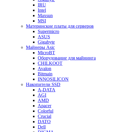
IRU
Intel
Maxsun
MSI
Материнские платы для серверов
Supermicro
ASUS
Gigabyte
Майнеры Asic
MicroBT
Оборудование для майнинга
CHILKOOT
Avalon
Bitmain
INNOSILICON
Накопители SSD
A-DATA
AGI
AMD
Apacer
Colorful
Crucial
DATO
Dell