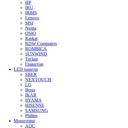
HP
IRU
IRBIS
Lenovo
MSI
Nerpa
OSIO
Raskat
RDW Computers
ROMBICA
SUNWIND
Teclast
Гравитон
LED панели
SBER
NEXTOUCH
LG
Benq
IKAR
IIYAMA
HISENSE
SAMSUNG
Philips
Мониторы
AOC