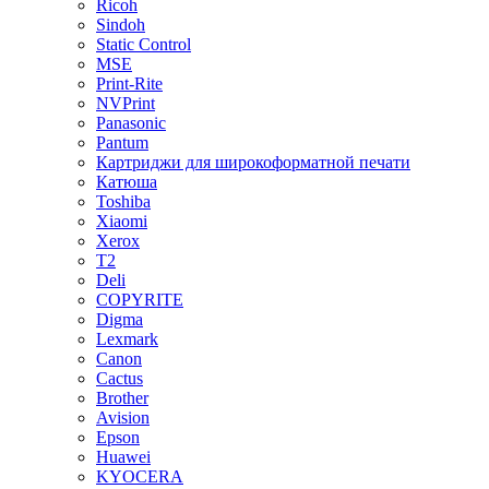
Ricoh
Sindoh
Static Control
MSE
Print-Rite
NVPrint
Panasonic
Pantum
Картриджи для широкоформатной печати
Катюша
Toshiba
Xiaomi
Xerox
T2
Deli
COPYRITE
Digma
Lexmark
Canon
Cactus
Brother
Avision
Epson
Huawei
KYOCERA