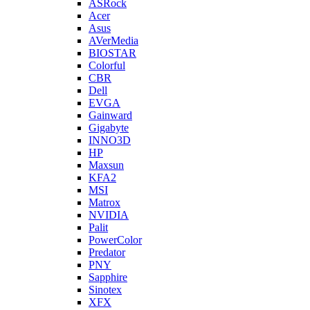
ASRock
Acer
Asus
AVerMedia
BIOSTAR
Colorful
CBR
Dell
EVGA
Gainward
Gigabyte
INNO3D
HP
Maxsun
KFA2
MSI
Matrox
NVIDIA
Palit
PowerColor
Predator
PNY
Sapphire
Sinotex
XFX