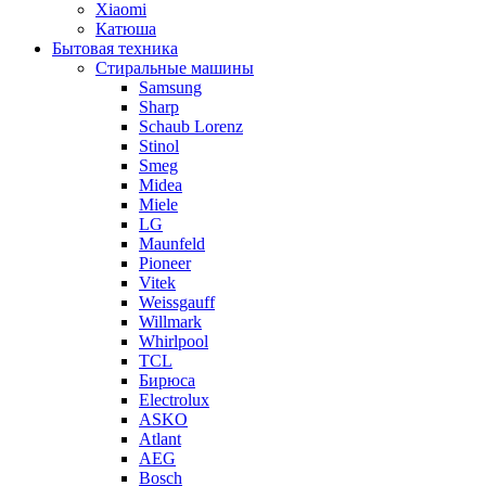
Xiaomi
Катюша
Бытовая техника
Стиральные машины
Samsung
Sharp
Schaub Lorenz
Stinol
Smeg
Midea
Miele
LG
Maunfeld
Pioneer
Vitek
Weissgauff
Willmark
Whirlpool
TCL
Бирюса
Electrolux
ASKO
Atlant
AEG
Bosch