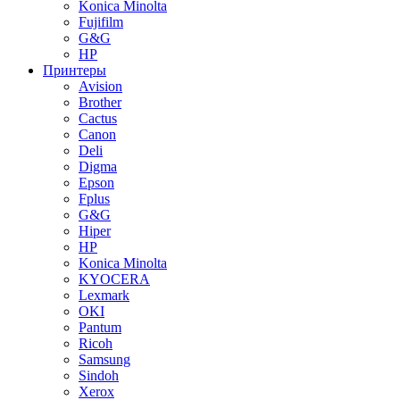
Konica Minolta
Fujifilm
G&G
HP
Принтеры
Avision
Brother
Cactus
Canon
Deli
Digma
Epson
Fplus
G&G
Hiper
HP
Konica Minolta
KYOCERA
Lexmark
OKI
Pantum
Ricoh
Samsung
Sindoh
Xerox