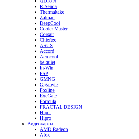
QDION
R-Senda
Thermaltake
Zalman
DeepCool
Cooler Master
Corsair
Chieftec
ASUS
Accord
Aerocool
be quiet
In-Win
FSP
GMNG
Gigabyte
Foxline
ExeGate
Formula
FRACTAL DESIGN
Hiper
Hipro
Видеокарты
AMD Radeon
Afox