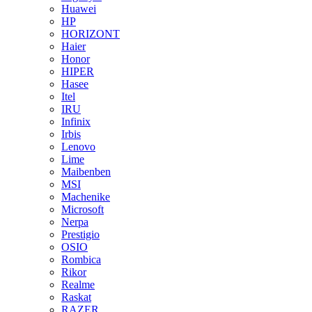
Huawei
HP
HORIZONT
Haier
Honor
HIPER
Hasee
Itel
IRU
Infinix
Irbis
Lenovo
Lime
Maibenben
MSI
Machenike
Microsoft
Nerpa
Prestigio
OSIO
Rombica
Rikor
Realme
Raskat
RAZER