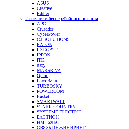
ASUS
Creative
Edifier
Источники бесперебойного питания
APC
Crusader
CyberPower
C3 SOLUTIONS
EATON
EXEGATE
IPPON
ITK
nJoy
MARSRIVA
Qdion
PowerMan
TURBOSKY
POWERCOM
Raskat
SMARTWATT
STARK COUNTRY
SYSTEME ELECTRIC
БАСТИОН
ИМПУЛЬС
СВЯЗЬ ИНЖИНИРИНГ