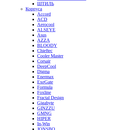
ШТИЛЬ
Корпуса
Accord
ACD
Aerocool
ALSEYE
Asus
AZZA
BLOODY
Chieftec
Cooler Master
Corsair
DeepCool
Digma
Enermax
ExeGate
Formula
Foxline
Fractal Design
Gigabyte
GINZZU
GMNG
HIPER
In-Win
JONSBO