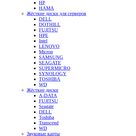
HP
HAMA
Жёсткие диски для серверов
DELL
DOTHILL
FUJITSU
HPE
Intel
LENOVO
Micron
SAMSUNG
SEAGATE
SUPERMICRO
SYNOLOGY
TOSHIBA
WD
Жёсткие диски
A-DATA
FUJITSU
Seagate
DELL
Toshiba
Transcend
WD
Звуковые карты