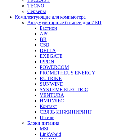
TECLAST
TECNO
Серверы
Комплектующие для компьютера
Аккумуляторные батареи для ИБП
Бастион
APC
BB
CSB
DELTA
EXEGATE
IPPON
POWERCOM
PROMETHEUS ENERGY
RUTRIKE
SUNWIND
SYSTEME ELECTRIC
VENTURA
ИМПУЛЬС
Контакт
СВЯЗЬ ИНЖИНИРИНГ
Штиль
Блоки питания
MSI
LinkWorld