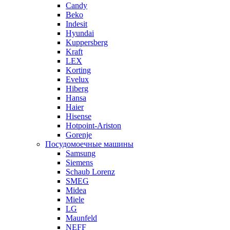
Candy
Beko
Indesit
Hyundai
Kuppersberg
Kraft
LEX
Korting
Evelux
Hiberg
Hansa
Haier
Hisense
Hotpoint-Ariston
Gorenje
Посудомоечные машины
Samsung
Siemens
Schaub Lorenz
SMEG
Midea
Miele
LG
Maunfeld
NEFF