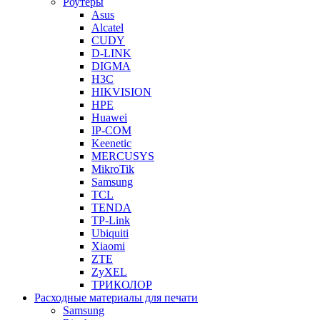
Роутеры
Asus
Alcatel
CUDY
D-LINK
DIGMA
H3C
HIKVISION
HPE
Huawei
IP-COM
Keenetic
MERCUSYS
MikroTik
Samsung
TCL
TENDA
TP-Link
Ubiquiti
Xiaomi
ZTE
ZyXEL
ТРИКОЛОР
Расходные материалы для печати
Samsung