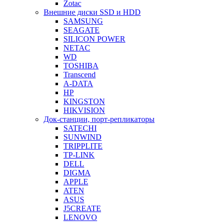
Zotac
Внешние диски SSD и HDD
SAMSUNG
SEAGATE
SILICON POWER
NETAC
WD
TOSHIBA
Transcend
A-DATA
HP
KINGSTON
HIKVISION
Док-станции, порт-репликаторы
SATECHI
SUNWIND
TRIPPLITE
TP-LINK
DELL
DIGMA
APPLE
ATEN
ASUS
J5CREATE
LENOVO