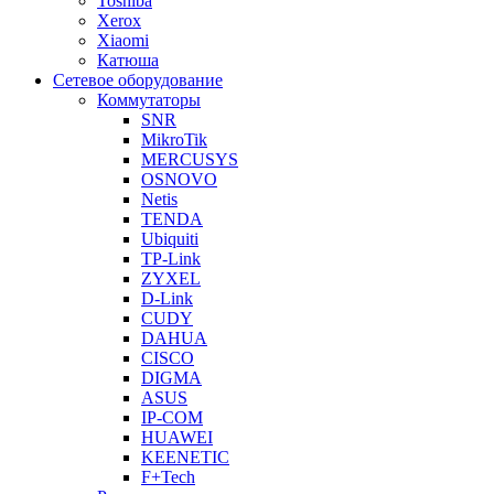
Toshiba
Xerox
Xiaomi
Катюша
Сетевое оборудование
Коммутаторы
SNR
MikroTik
MERCUSYS
OSNOVO
Netis
TENDA
Ubiquiti
TP-Link
ZYXEL
D-Link
CUDY
DAHUA
CISCO
DIGMA
ASUS
IP-COM
HUAWEI
KEENETIC
F+Tech