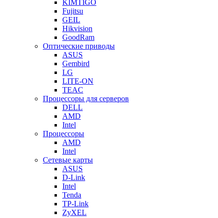
KIMTIGO
Fujitsu
GEIL
Hikvision
GoodRam
Оптические приводы
ASUS
Gembird
LG
LITE-ON
TEAC
Процессоры для серверов
DELL
AMD
Intel
Процессоры
AMD
Intel
Сетевые карты
ASUS
D-Link
Intel
Tenda
TP-Link
ZyXEL