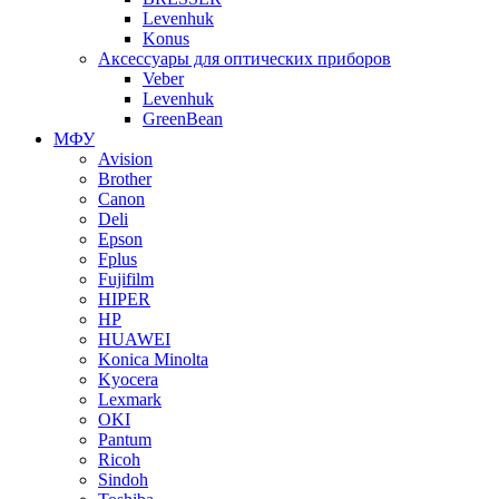
Levenhuk
Konus
Аксессуары для оптических приборов
Veber
Levenhuk
GreenBean
МФУ
Avision
Brother
Canon
Deli
Epson
Fplus
Fujifilm
HIPER
HP
HUAWEI
Konica Minolta
Kyocera
Lexmark
OKI
Pantum
Ricoh
Sindoh