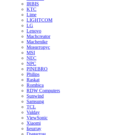
IRBIS
KTC
Lime
LIGHTCOM
LG
Lenovo
Machcreator
Machenike
Мониторус
MSI
NEC
NPC
PINEBRO
Philips
Raskat
Rombica
RDW Computers
Sunwind
Samsung
TCL
Valday
ViewSonic
Xiaomi
Бештау
Гравитон