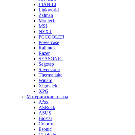
LIAN-LI
Linkworld
Zalman
Montech
MSI
NZXT
PCCOOLER
Powercase
Raijintek
Razer
SEASONIC
Segotep
Silverstone
Thermaltake
Winard
Xigmatek
XPG
Материнские платы
Afox
ASRock
ASUS
Biostar
Colorful
Esonic
Gigabyte