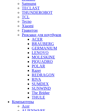
Samsung
TECLAST
THUNDEROBOT
TCL
Tecno
Xiaomi
Гравитон
Рюкзаки для ноутбуков
ACER
BRAUBERG
GERMANIUM
LENOVO
MOLESKINE
PIQUADRO
POLAR
Razer
REDRAGON
RIVA
SUMDEX
SUNWIND
The Bridge
THULE
Компьютеры
Acer
ALIENWARE