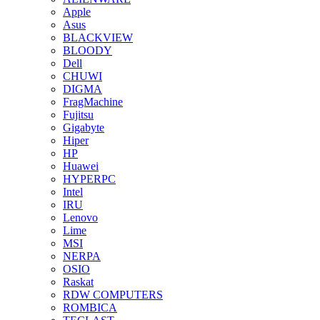
Apple
Asus
BLACKVIEW
BLOODY
Dell
CHUWI
DIGMA
FragMachine
Fujitsu
Gigabyte
Hiper
HP
Huawei
HYPERPC
Intel
IRU
Lenovo
Lime
MSI
NERPA
OSIO
Raskat
RDW COMPUTERS
ROMBICA