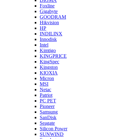
DIGMA
Foxline
Gigabyte
GOODRAM
Hikvision
HP
INDILINX
Innodisk
Intel
Kimtigo
KINGPRICE
KingSpec
Kingston
KIOXIA
Micron
MSI
Netac
Patriot
PC PET
Pioneer
Samsung
SanDisk
Seagate
Silicon Power
SUNWIND