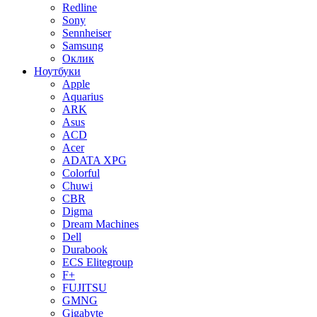
Redline
Sony
Sennheiser
Samsung
Оклик
Ноутбуки
Apple
Aquarius
ARK
Asus
ACD
Acer
ADATA XPG
Colorful
Chuwi
CBR
Digma
Dream Machines
Dell
Durabook
ECS Elitegroup
F+
FUJITSU
GMNG
Gigabyte