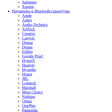
Samsung
Xiaomi
Наушники и Bluetooth-гарнитуры
Apple
Anker
Audio-Technica
A4Tech
Creative
Canyon
Digma
Deppa
Edifier
Google Pixel
HyperX
Huawei
Hyundai
Honor
JBL
Logitech
Marshall
More Choice
Nothing
Olmio
OnePlus
Panasonic