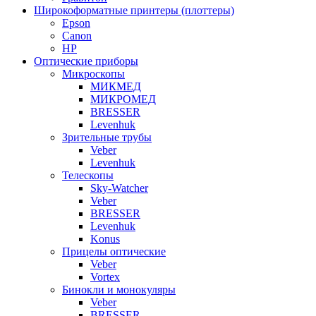
Широкоформатные принтеры (плоттеры)
Epson
Canon
HP
Оптические приборы
Микроскопы
МИКМЕД
МИКРОМЕД
BRESSER
Levenhuk
Зрительные трубы
Veber
Levenhuk
Телескопы
Sky-Watcher
Veber
BRESSER
Levenhuk
Konus
Прицелы оптические
Veber
Vortex
Бинокли и монокуляры
Veber
BRESSER