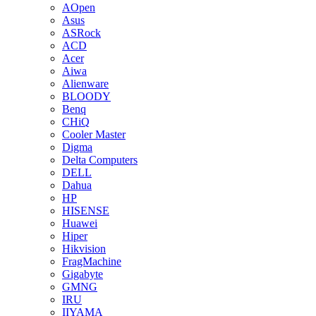
AOpen
Asus
ASRock
ACD
Acer
Aiwa
Alienware
BLOODY
Benq
CHiQ
Cooler Master
Digma
Delta Computers
DELL
Dahua
HP
HISENSE
Huawei
Hiper
Hikvision
FragMachine
Gigabyte
GMNG
IRU
IIYAMA