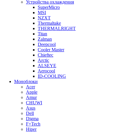
Устройства охлаждения
SuperMicro
MSI
NZXT
Thermaltake
THERMALRIGHT
Titan
Zalman
Deepcool
Cooler Master
Chieftec
Arctic
ALSEYE
Aerocool
ID-COOLING
Моноблоки
Acer
Apple
Amur
CHUWI
Asus
Dell
Digma
F+Tech
Hiper