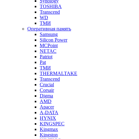
Synology
TOSHIBA
Transcend
WD
ТМИ
Оперативная память
Samsung
Silicon Power
MCPoint
NETAC
Patriot
Pat
ТМИ
THERMALTAKE
Transcend
Crucial
Corsair
Digma
AMD
Apacer
A-DATA
HYNIX
KINGSPEC
Kingmax
Kingston