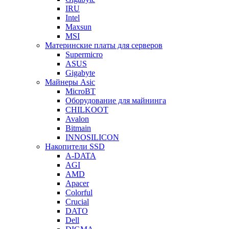
IRU
Intel
Maxsun
MSI
Материнские платы для серверов
Supermicro
ASUS
Gigabyte
Майнеры Asic
MicroBT
Оборудование для майнинга
CHILKOOT
Avalon
Bitmain
INNOSILICON
Накопители SSD
A-DATA
AGI
AMD
Apacer
Colorful
Crucial
DATO
Dell