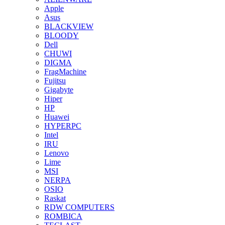
Apple
Asus
BLACKVIEW
BLOODY
Dell
CHUWI
DIGMA
FragMachine
Fujitsu
Gigabyte
Hiper
HP
Huawei
HYPERPC
Intel
IRU
Lenovo
Lime
MSI
NERPA
OSIO
Raskat
RDW COMPUTERS
ROMBICA