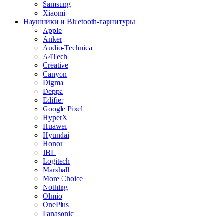
Samsung
Xiaomi
Наушники и Bluetooth-гарнитуры
Apple
Anker
Audio-Technica
A4Tech
Creative
Canyon
Digma
Deppa
Edifier
Google Pixel
HyperX
Huawei
Hyundai
Honor
JBL
Logitech
Marshall
More Choice
Nothing
Olmio
OnePlus
Panasonic