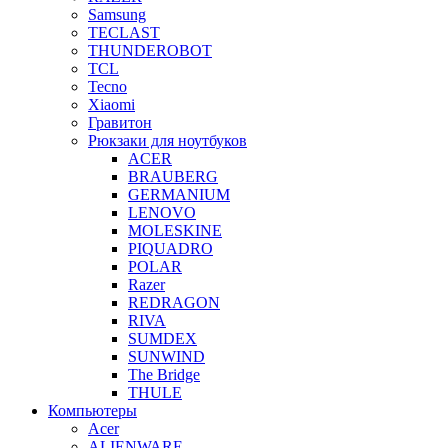
Samsung
TECLAST
THUNDEROBOT
TCL
Tecno
Xiaomi
Гравитон
Рюкзаки для ноутбуков
ACER
BRAUBERG
GERMANIUM
LENOVO
MOLESKINE
PIQUADRO
POLAR
Razer
REDRAGON
RIVA
SUMDEX
SUNWIND
The Bridge
THULE
Компьютеры
Acer
ALIENWARE