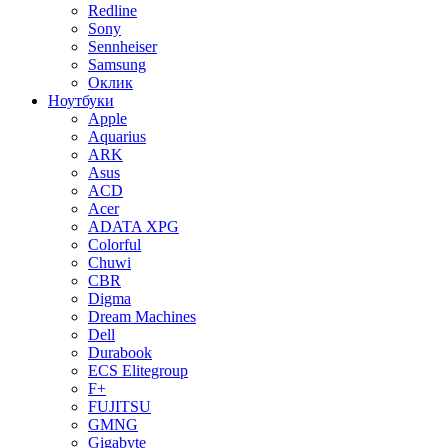
Redline
Sony
Sennheiser
Samsung
Оклик
Ноутбуки
Apple
Aquarius
ARK
Asus
ACD
Acer
ADATA XPG
Colorful
Chuwi
CBR
Digma
Dream Machines
Dell
Durabook
ECS Elitegroup
F+
FUJITSU
GMNG
Gigabyte