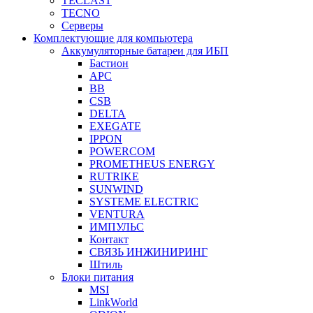
TECLAST
TECNO
Серверы
Комплектующие для компьютера
Аккумуляторные батареи для ИБП
Бастион
APC
BB
CSB
DELTA
EXEGATE
IPPON
POWERCOM
PROMETHEUS ENERGY
RUTRIKE
SUNWIND
SYSTEME ELECTRIC
VENTURA
ИМПУЛЬС
Контакт
СВЯЗЬ ИНЖИНИРИНГ
Штиль
Блоки питания
MSI
LinkWorld