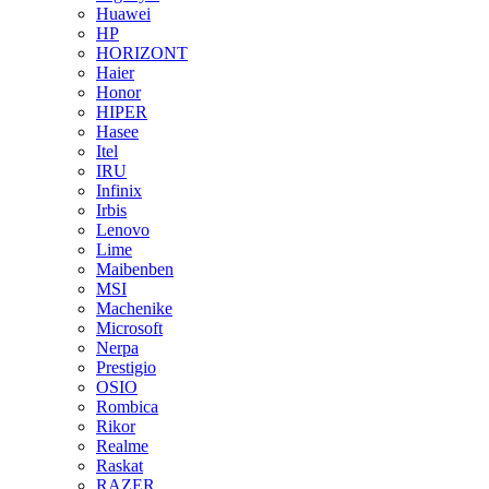
Huawei
HP
HORIZONT
Haier
Honor
HIPER
Hasee
Itel
IRU
Infinix
Irbis
Lenovo
Lime
Maibenben
MSI
Machenike
Microsoft
Nerpa
Prestigio
OSIO
Rombica
Rikor
Realme
Raskat
RAZER