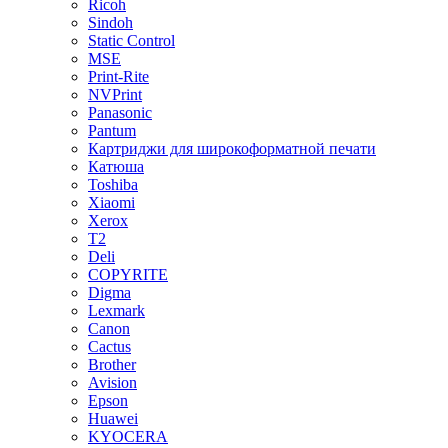
Ricoh
Sindoh
Static Control
MSE
Print-Rite
NVPrint
Panasonic
Pantum
Картриджи для широкоформатной печати
Катюша
Toshiba
Xiaomi
Xerox
T2
Deli
COPYRITE
Digma
Lexmark
Canon
Cactus
Brother
Avision
Epson
Huawei
KYOCERA