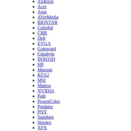
ASRock
Acer
Asus
AVerMedia
BIOSTAR
Colorful
CBR
Dell
EVGA
Gainward
Gigabyte
INNO3D
HP
Maxsun
KFA2
MSI
Matrox
NVIDIA
Palit
PowerColor
Predator
PNY
Sapphire
Sinotex
XFX