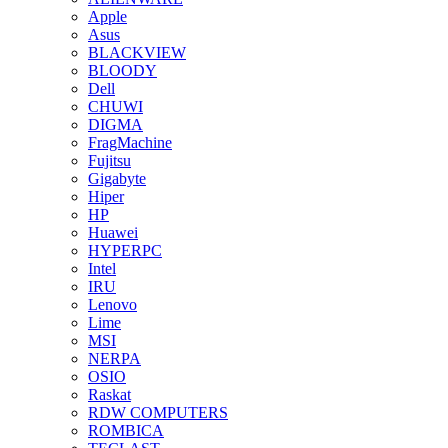
Apple
Asus
BLACKVIEW
BLOODY
Dell
CHUWI
DIGMA
FragMachine
Fujitsu
Gigabyte
Hiper
HP
Huawei
HYPERPC
Intel
IRU
Lenovo
Lime
MSI
NERPA
OSIO
Raskat
RDW COMPUTERS
ROMBICA