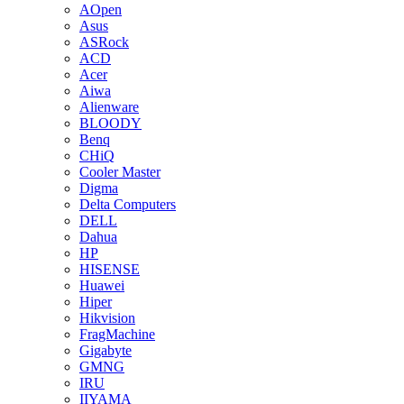
AOpen
Asus
ASRock
ACD
Acer
Aiwa
Alienware
BLOODY
Benq
CHiQ
Cooler Master
Digma
Delta Computers
DELL
Dahua
HP
HISENSE
Huawei
Hiper
Hikvision
FragMachine
Gigabyte
GMNG
IRU
IIYAMA