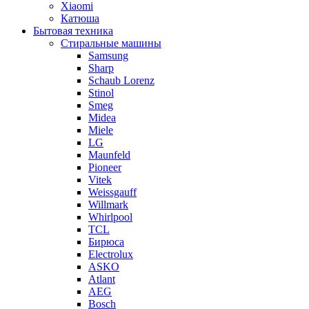
Xiaomi
Катюша
Бытовая техника
Стиральные машины
Samsung
Sharp
Schaub Lorenz
Stinol
Smeg
Midea
Miele
LG
Maunfeld
Pioneer
Vitek
Weissgauff
Willmark
Whirlpool
TCL
Бирюса
Electrolux
ASKO
Atlant
AEG
Bosch