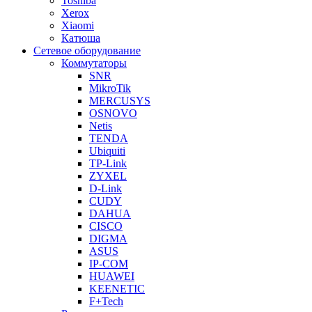
Toshiba
Xerox
Xiaomi
Катюша
Сетевое оборудование
Коммутаторы
SNR
MikroTik
MERCUSYS
OSNOVO
Netis
TENDA
Ubiquiti
TP-Link
ZYXEL
D-Link
CUDY
DAHUA
CISCO
DIGMA
ASUS
IP-COM
HUAWEI
KEENETIC
F+Tech