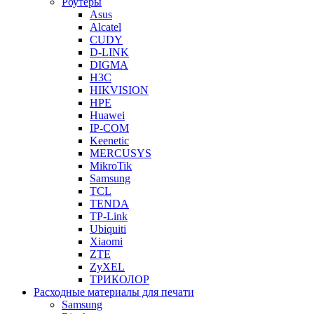
Роутеры
Asus
Alcatel
CUDY
D-LINK
DIGMA
H3C
HIKVISION
HPE
Huawei
IP-COM
Keenetic
MERCUSYS
MikroTik
Samsung
TCL
TENDA
TP-Link
Ubiquiti
Xiaomi
ZTE
ZyXEL
ТРИКОЛОР
Расходные материалы для печати
Samsung