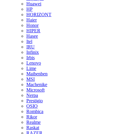
Huawei
HP
HORIZONT
Haier
Honor
HIPER
Hasee
Itel
IRU
Infinix
Irbis
Lenovo
Lime
Maibenben
MSI
Machenike
Microsoft
Nerpa
Prestigio
OSIO
Rombica
Rikor
Realme
Raskat
RAZER