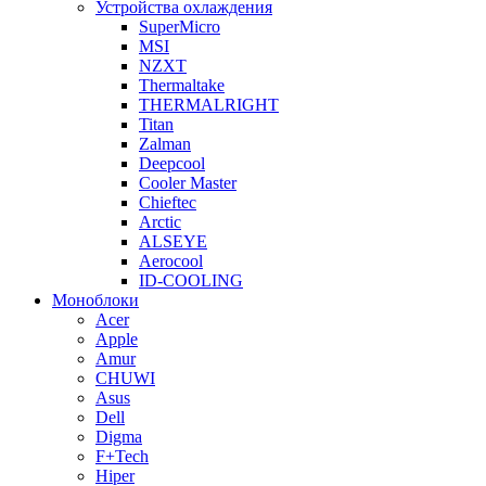
Устройства охлаждения
SuperMicro
MSI
NZXT
Thermaltake
THERMALRIGHT
Titan
Zalman
Deepcool
Cooler Master
Chieftec
Arctic
ALSEYE
Aerocool
ID-COOLING
Моноблоки
Acer
Apple
Amur
CHUWI
Asus
Dell
Digma
F+Tech
Hiper