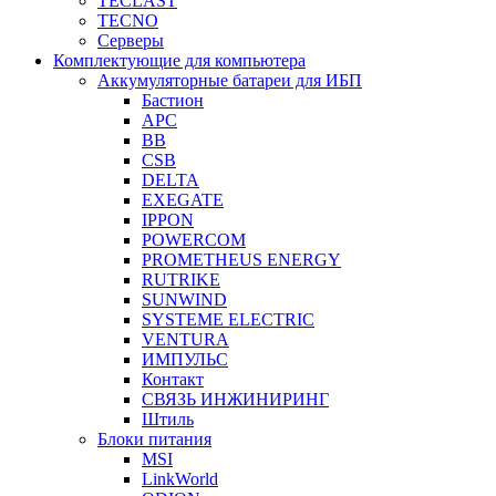
TECLAST
TECNO
Серверы
Комплектующие для компьютера
Аккумуляторные батареи для ИБП
Бастион
APC
BB
CSB
DELTA
EXEGATE
IPPON
POWERCOM
PROMETHEUS ENERGY
RUTRIKE
SUNWIND
SYSTEME ELECTRIC
VENTURA
ИМПУЛЬС
Контакт
СВЯЗЬ ИНЖИНИРИНГ
Штиль
Блоки питания
MSI
LinkWorld