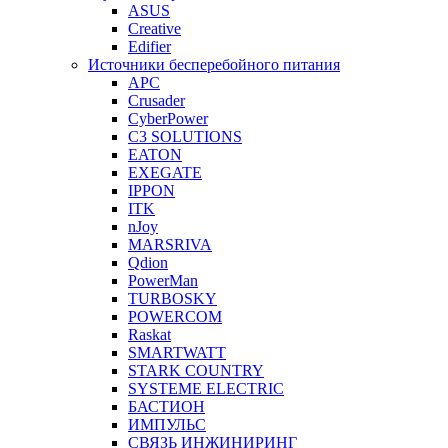
ASUS
Creative
Edifier
Источники бесперебойного питания
APC
Crusader
CyberPower
C3 SOLUTIONS
EATON
EXEGATE
IPPON
ITK
nJoy
MARSRIVA
Qdion
PowerMan
TURBOSKY
POWERCOM
Raskat
SMARTWATT
STARK COUNTRY
SYSTEME ELECTRIC
БАСТИОН
ИМПУЛЬС
СВЯЗЬ ИНЖИНИРИНГ