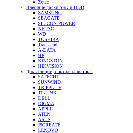
Zotac
Внешние диски SSD и HDD
SAMSUNG
SEAGATE
SILICON POWER
NETAC
WD
TOSHIBA
Transcend
A-DATA
HP
KINGSTON
HIKVISION
Док-станции, порт-репликаторы
SATECHI
SUNWIND
TRIPPLITE
TP-LINK
DELL
DIGMA
APPLE
ATEN
ASUS
J5CREATE
LENOVO