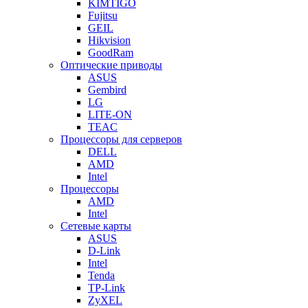
KIMTIGO
Fujitsu
GEIL
Hikvision
GoodRam
Оптические приводы
ASUS
Gembird
LG
LITE-ON
TEAC
Процессоры для серверов
DELL
AMD
Intel
Процессоры
AMD
Intel
Сетевые карты
ASUS
D-Link
Intel
Tenda
TP-Link
ZyXEL