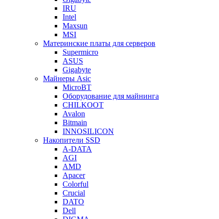
IRU
Intel
Maxsun
MSI
Материнские платы для серверов
Supermicro
ASUS
Gigabyte
Майнеры Asic
MicroBT
Оборудование для майнинга
CHILKOOT
Avalon
Bitmain
INNOSILICON
Накопители SSD
A-DATA
AGI
AMD
Apacer
Colorful
Crucial
DATO
Dell