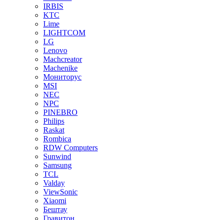
IRBIS
KTC
Lime
LIGHTCOM
LG
Lenovo
Machcreator
Machenike
Мониторус
MSI
NEC
NPC
PINEBRO
Philips
Raskat
Rombica
RDW Computers
Sunwind
Samsung
TCL
Valday
ViewSonic
Xiaomi
Бештау
Гравитон