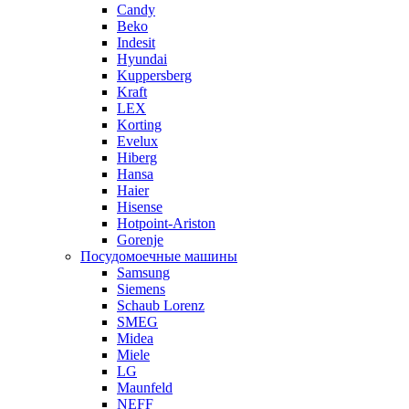
Candy
Beko
Indesit
Hyundai
Kuppersberg
Kraft
LEX
Korting
Evelux
Hiberg
Hansa
Haier
Hisense
Hotpoint-Ariston
Gorenje
Посудомоечные машины
Samsung
Siemens
Schaub Lorenz
SMEG
Midea
Miele
LG
Maunfeld
NEFF