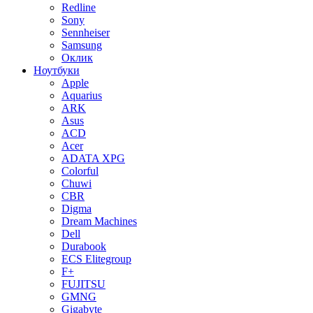
Redline
Sony
Sennheiser
Samsung
Оклик
Ноутбуки
Apple
Aquarius
ARK
Asus
ACD
Acer
ADATA XPG
Colorful
Chuwi
CBR
Digma
Dream Machines
Dell
Durabook
ECS Elitegroup
F+
FUJITSU
GMNG
Gigabyte