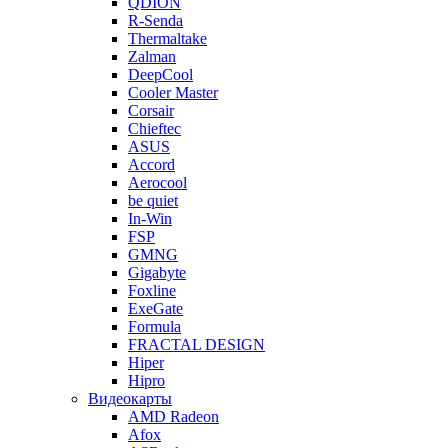
QDION
R-Senda
Thermaltake
Zalman
DeepCool
Cooler Master
Corsair
Chieftec
ASUS
Accord
Aerocool
be quiet
In-Win
FSP
GMNG
Gigabyte
Foxline
ExeGate
Formula
FRACTAL DESIGN
Hiper
Hipro
Видеокарты
AMD Radeon
Afox