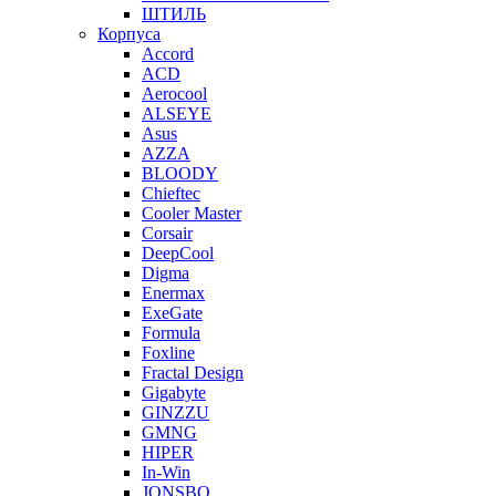
ШТИЛЬ
Корпуса
Accord
ACD
Aerocool
ALSEYE
Asus
AZZA
BLOODY
Chieftec
Cooler Master
Corsair
DeepCool
Digma
Enermax
ExeGate
Formula
Foxline
Fractal Design
Gigabyte
GINZZU
GMNG
HIPER
In-Win
JONSBO