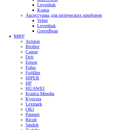
Levenhuk
Konus
Аксессуары для оптических приборов
Veber
Levenhuk
GreenBean
МФУ
Avision
Brother
Canon
Deli
Epson
Fplus
Fujifilm
HIPER
HP
HUAWEI
Konica Minolta
Kyocera
Lexmark
OKI
Pantum
Ricoh
Sindoh