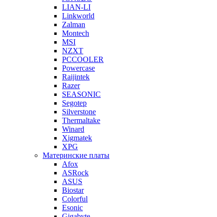
LIAN-LI
Linkworld
Zalman
Montech
MSI
NZXT
PCCOOLER
Powercase
Raijintek
Razer
SEASONIC
Segotep
Silverstone
Thermaltake
Winard
Xigmatek
XPG
Материнские платы
Afox
ASRock
ASUS
Biostar
Colorful
Esonic
Gigabyte