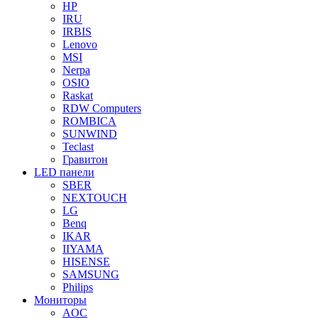
HP
IRU
IRBIS
Lenovo
MSI
Nerpa
OSIO
Raskat
RDW Computers
ROMBICA
SUNWIND
Teclast
Гравитон
LED панели
SBER
NEXTOUCH
LG
Benq
IKAR
IIYAMA
HISENSE
SAMSUNG
Philips
Мониторы
AOC