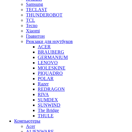
Samsung
TECLAST
THUNDEROBOT
TCL
Tecno
Xiaomi
Гравитон
Рюкзаки для ноутбуков
ACER
BRAUBERG
GERMANIUM
LENOVO
MOLESKINE
PIQUADRO
POLAR
Razer
REDRAGON
RIVA
SUMDEX
SUNWIND
The Bridge
THULE
Компьютеры
Acer
ALIENWARE