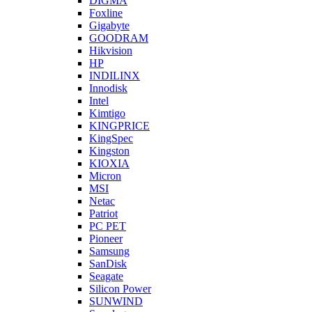
DIGMA
Foxline
Gigabyte
GOODRAM
Hikvision
HP
INDILINX
Innodisk
Intel
Kimtigo
KINGPRICE
KingSpec
Kingston
KIOXIA
Micron
MSI
Netac
Patriot
PC PET
Pioneer
Samsung
SanDisk
Seagate
Silicon Power
SUNWIND