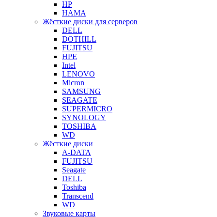
HP
HAMA
Жёсткие диски для серверов
DELL
DOTHILL
FUJITSU
HPE
Intel
LENOVO
Micron
SAMSUNG
SEAGATE
SUPERMICRO
SYNOLOGY
TOSHIBA
WD
Жёсткие диски
A-DATA
FUJITSU
Seagate
DELL
Toshiba
Transcend
WD
Звуковые карты