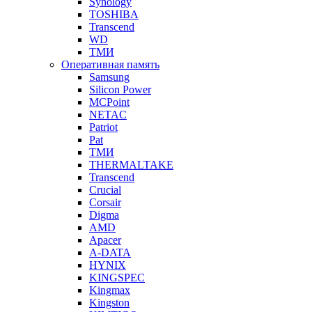
Synology
TOSHIBA
Transcend
WD
ТМИ
Оперативная память
Samsung
Silicon Power
MCPoint
NETAC
Patriot
Pat
ТМИ
THERMALTAKE
Transcend
Crucial
Corsair
Digma
AMD
Apacer
A-DATA
HYNIX
KINGSPEC
Kingmax
Kingston