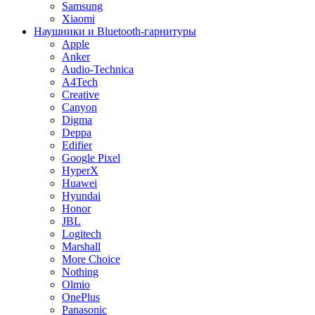
Samsung
Xiaomi
Наушники и Bluetooth-гарнитуры
Apple
Anker
Audio-Technica
A4Tech
Creative
Canyon
Digma
Deppa
Edifier
Google Pixel
HyperX
Huawei
Hyundai
Honor
JBL
Logitech
Marshall
More Choice
Nothing
Olmio
OnePlus
Panasonic