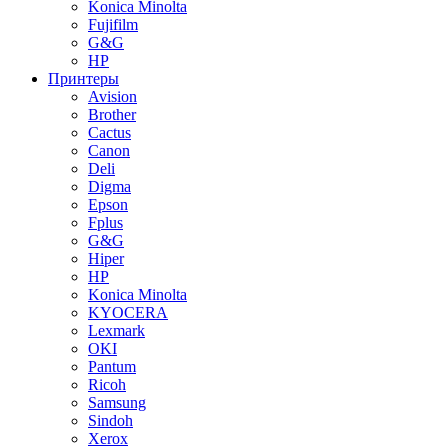
Konica Minolta
Fujifilm
G&G
HP
Принтеры
Avision
Brother
Cactus
Canon
Deli
Digma
Epson
Fplus
G&G
Hiper
HP
Konica Minolta
KYOCERA
Lexmark
OKI
Pantum
Ricoh
Samsung
Sindoh
Xerox