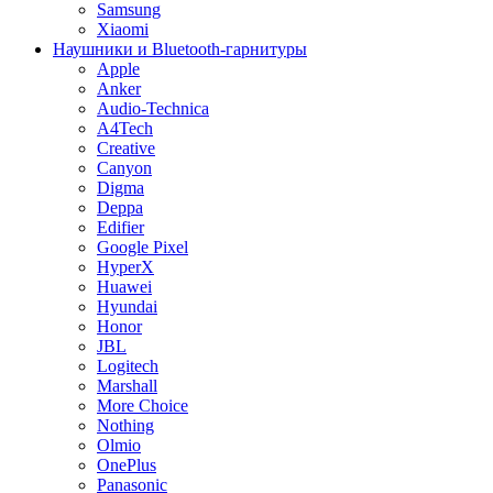
Samsung
Xiaomi
Наушники и Bluetooth-гарнитуры
Apple
Anker
Audio-Technica
A4Tech
Creative
Canyon
Digma
Deppa
Edifier
Google Pixel
HyperX
Huawei
Hyundai
Honor
JBL
Logitech
Marshall
More Choice
Nothing
Olmio
OnePlus
Panasonic