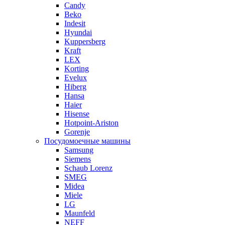
Candy
Beko
Indesit
Hyundai
Kuppersberg
Kraft
LEX
Korting
Evelux
Hiberg
Hansa
Haier
Hisense
Hotpoint-Ariston
Gorenje
Посудомоечные машины
Samsung
Siemens
Schaub Lorenz
SMEG
Midea
Miele
LG
Maunfeld
NEFF