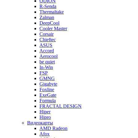
QDION
R-Senda
Thermaltake
Zalman
DeepCool
Cooler Master
Corsair
Chieftec
ASUS
Accord
Aerocool
be quiet
In-Win
FSP
GMNG
Gigabyte
Foxline
ExeGate
Formula
FRACTAL DESIGN
Hiper
Hipro
Видеокарты
AMD Radeon
Afox