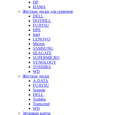
HP
HAMA
Жёсткие диски для серверов
DELL
DOTHILL
FUJITSU
HPE
Intel
LENOVO
Micron
SAMSUNG
SEAGATE
SUPERMICRO
SYNOLOGY
TOSHIBA
WD
Жёсткие диски
A-DATA
FUJITSU
Seagate
DELL
Toshiba
Transcend
WD
Звуковые карты