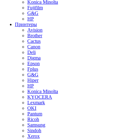
Konica Minolta
Fujifilm
G&G
HP
Принтеры
Avision
Brother
Cactus
Canon
Deli
Digma
Epson
Fplus
G&G
Hiper
HP
Konica Minolta
KYOCERA
Lexmark
OKI
Pantum
Ricoh
Samsung
Sindoh
Xerox