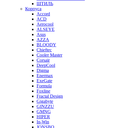
ШТИЛЬ
Корпуса
Accord
ACD
Aerocool
ALSEYE
Asus
AZZA
BLOODY
Chieftec
Cooler Master
Corsair
DeepCool
Digma
Enermax
ExeGate
Formula
Foxline
Fractal Design
Gigabyte
GINZZU
GMNG
HIPER
In-Win
JONSBO