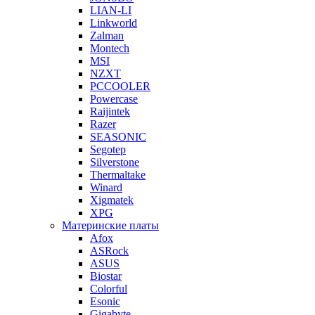
LIAN-LI
Linkworld
Zalman
Montech
MSI
NZXT
PCCOOLER
Powercase
Raijintek
Razer
SEASONIC
Segotep
Silverstone
Thermaltake
Winard
Xigmatek
XPG
Материнские платы
Afox
ASRock
ASUS
Biostar
Colorful
Esonic
Gigabyte