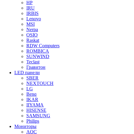
HP
IRU
IRBIS
Lenovo
MSI
Nerpa
OSIO
Raskat
RDW Computers
ROMBICA
SUNWIND
Teclast
Гравитон
LED панели
SBER
NEXTOUCH
LG
Benq
IKAR
IIYAMA
HISENSE
SAMSUNG
Philips
Мониторы
AOC