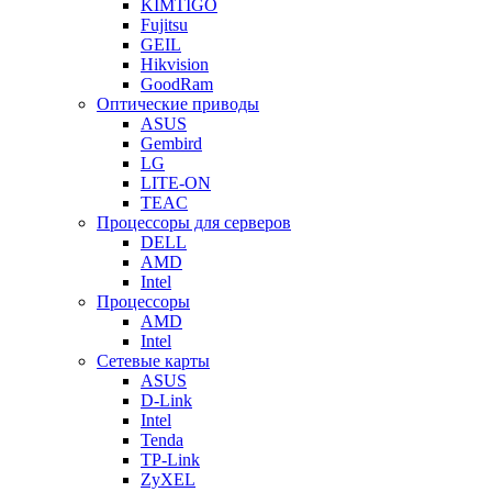
KIMTIGO
Fujitsu
GEIL
Hikvision
GoodRam
Оптические приводы
ASUS
Gembird
LG
LITE-ON
TEAC
Процессоры для серверов
DELL
AMD
Intel
Процессоры
AMD
Intel
Сетевые карты
ASUS
D-Link
Intel
Tenda
TP-Link
ZyXEL