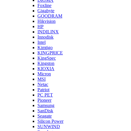
DIGMA
Foxline
Gigabyte
GOODRAM
Hikvision
HP
INDILINX
Innodisk
Intel
Kimtigo
KINGPRICE
KingSpec
Kingston
KIOXIA
Micron
MSI
Netac
Patriot
PC PET
Pioneer
Samsung
SanDisk
Seagate
Silicon Power
SUNWIND