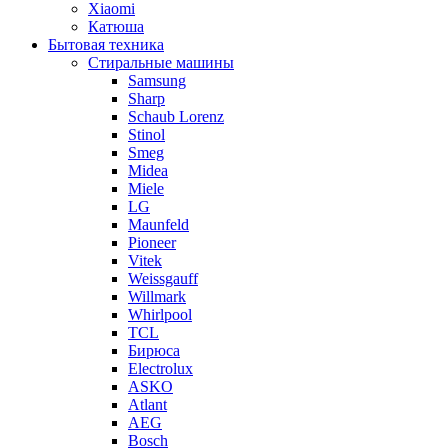
Xiaomi
Катюша
Бытовая техника
Стиральные машины
Samsung
Sharp
Schaub Lorenz
Stinol
Smeg
Midea
Miele
LG
Maunfeld
Pioneer
Vitek
Weissgauff
Willmark
Whirlpool
TCL
Бирюса
Electrolux
ASKO
Atlant
AEG
Bosch