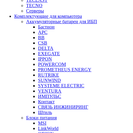
TECLAST
TECNO
Серверы
Комплектующие для компьютера
Аккумуляторные батареи для ИБП
Бастион
APC
BB
CSB
DELTA
EXEGATE
IPPON
POWERCOM
PROMETHEUS ENERGY
RUTRIKE
SUNWIND
SYSTEME ELECTRIC
VENTURA
ИМПУЛЬС
Контакт
СВЯЗЬ ИНЖИНИРИНГ
Штиль
Блоки питания
MSI
LinkWorld