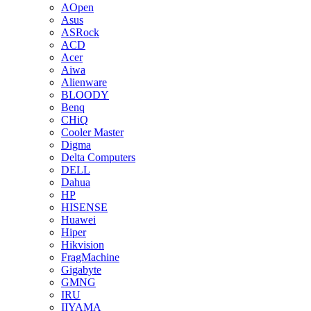
AOpen
Asus
ASRock
ACD
Acer
Aiwa
Alienware
BLOODY
Benq
CHiQ
Cooler Master
Digma
Delta Computers
DELL
Dahua
HP
HISENSE
Huawei
Hiper
Hikvision
FragMachine
Gigabyte
GMNG
IRU
IIYAMA