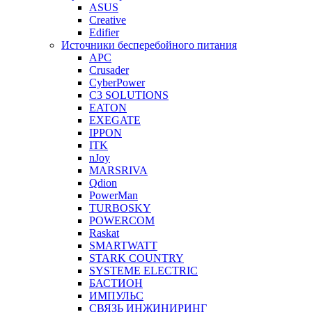
ASUS
Creative
Edifier
Источники бесперебойного питания
APC
Crusader
CyberPower
C3 SOLUTIONS
EATON
EXEGATE
IPPON
ITK
nJoy
MARSRIVA
Qdion
PowerMan
TURBOSKY
POWERCOM
Raskat
SMARTWATT
STARK COUNTRY
SYSTEME ELECTRIC
БАСТИОН
ИМПУЛЬС
СВЯЗЬ ИНЖИНИРИНГ