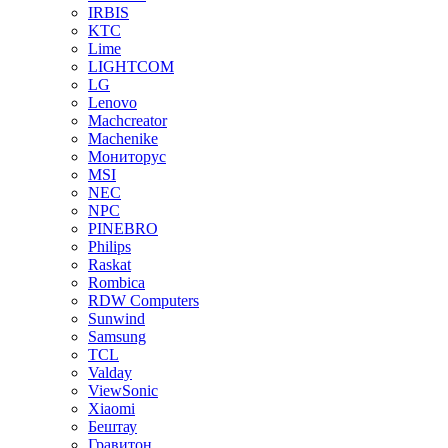
IRBIS
KTC
Lime
LIGHTCOM
LG
Lenovo
Machcreator
Machenike
Мониторус
MSI
NEC
NPC
PINEBRO
Philips
Raskat
Rombica
RDW Computers
Sunwind
Samsung
TCL
Valday
ViewSonic
Xiaomi
Бештау
Гравитон