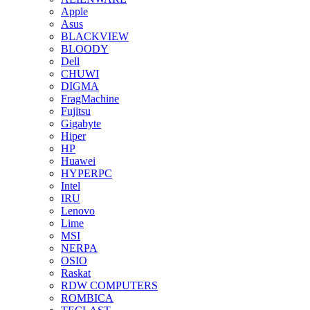
Apple
Asus
BLACKVIEW
BLOODY
Dell
CHUWI
DIGMA
FragMachine
Fujitsu
Gigabyte
Hiper
HP
Huawei
HYPERPC
Intel
IRU
Lenovo
Lime
MSI
NERPA
OSIO
Raskat
RDW COMPUTERS
ROMBICA