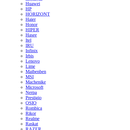
Huawei
HP
HORIZONT
Haier
Honor
HIPER
Hasee
Itel
IRU
Infinix
Irbis
Lenovo
Lime
Maibenben
MSI
Machenike
Microsoft
Nerpa
Prestigio
OSIO
Rombica
Rikor
Realme
Raskat
RAZER