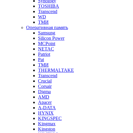
Synology
TOSHIBA
Transcend
WD
ТМИ
Оперативная память
Samsung
Silicon Power
MCPoint
NETAC
Patriot
Pat
ТМИ
THERMALTAKE
Transcend
Crucial
Corsair
Digma
AMD
Apacer
A-DATA
HYNIX
KINGSPEC
Kingmax
Kingston