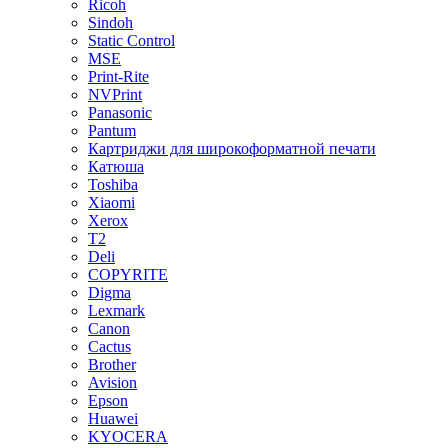
Ricoh
Sindoh
Static Control
MSE
Print-Rite
NVPrint
Panasonic
Pantum
Картриджи для широкоформатной печати
Катюша
Toshiba
Xiaomi
Xerox
T2
Deli
COPYRITE
Digma
Lexmark
Canon
Cactus
Brother
Avision
Epson
Huawei
KYOCERA