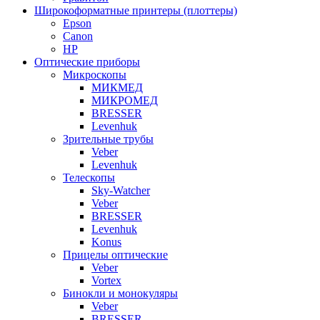
Широкоформатные принтеры (плоттеры)
Epson
Canon
HP
Оптические приборы
Микроскопы
МИКМЕД
МИКРОМЕД
BRESSER
Levenhuk
Зрительные трубы
Veber
Levenhuk
Телескопы
Sky-Watcher
Veber
BRESSER
Levenhuk
Konus
Прицелы оптические
Veber
Vortex
Бинокли и монокуляры
Veber
BRESSER