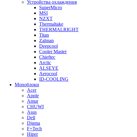
Устройства охлаждения
SuperMicro
MSI
NZXT
Thermaltake
THERMALRIGHT
Titan
Zalman
Deepcool
Cooler Master
Chieftec
Arctic
ALSEYE
Aerocool
ID-COOLING
Моноблоки
Acer
Apple
Amur
CHUWI
Asus
Dell
Digma
F+Tech
Hiper