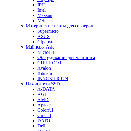
IRU
Intel
Maxsun
MSI
Материнские платы для серверов
Supermicro
ASUS
Gigabyte
Майнеры Asic
MicroBT
Оборудование для майнинга
CHILKOOT
Avalon
Bitmain
INNOSILICON
Накопители SSD
A-DATA
AGI
AMD
Apacer
Colorful
Crucial
DATO
Dell