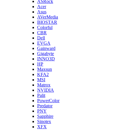
ASRock
Acer
Asus
AVerMedia
BIOSTAR
Colorful
CBR
Dell
EVGA
Gainward
Gigabyte
INNO3D
HP
Maxsun
KFA2
MSI
Matrox
NVIDIA
Palit
PowerColor
Predator
PNY
Sapphire
Sinotex
XFX