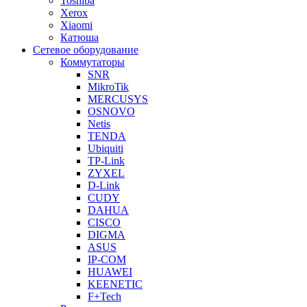
Toshiba
Xerox
Xiaomi
Катюша
Сетевое оборудование
Коммутаторы
SNR
MikroTik
MERCUSYS
OSNOVO
Netis
TENDA
Ubiquiti
TP-Link
ZYXEL
D-Link
CUDY
DAHUA
CISCO
DIGMA
ASUS
IP-COM
HUAWEI
KEENETIC
F+Tech