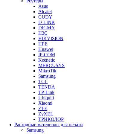
Роутеры
Asus
Alcatel
CUDY
D-LINK
DIGMA
H3C
HIKVISION
HPE
Huawei
IP-COM
Keenetic
MERCUSYS
MikroTik
Samsung
TCL
TENDA
TP-Link
Ubiquiti
Xiaomi
ZTE
ZyXEL
ТРИКОЛОР
Расходные материалы для печати
Samsung