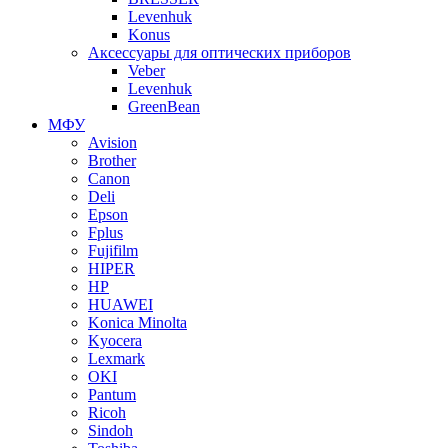
Levenhuk
Konus
Аксессуары для оптических приборов
Veber
Levenhuk
GreenBean
МФУ
Avision
Brother
Canon
Deli
Epson
Fplus
Fujifilm
HIPER
HP
HUAWEI
Konica Minolta
Kyocera
Lexmark
OKI
Pantum
Ricoh
Sindoh