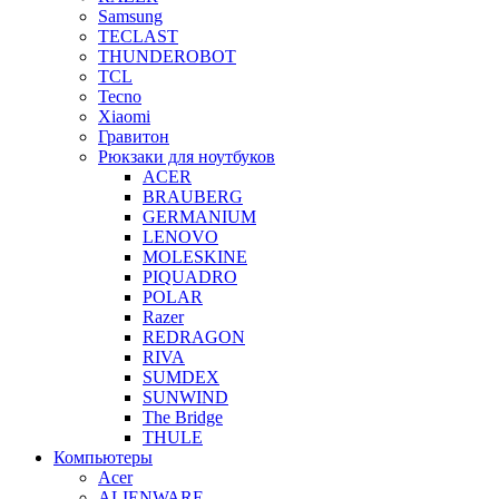
Samsung
TECLAST
THUNDEROBOT
TCL
Tecno
Xiaomi
Гравитон
Рюкзаки для ноутбуков
ACER
BRAUBERG
GERMANIUM
LENOVO
MOLESKINE
PIQUADRO
POLAR
Razer
REDRAGON
RIVA
SUMDEX
SUNWIND
The Bridge
THULE
Компьютеры
Acer
ALIENWARE