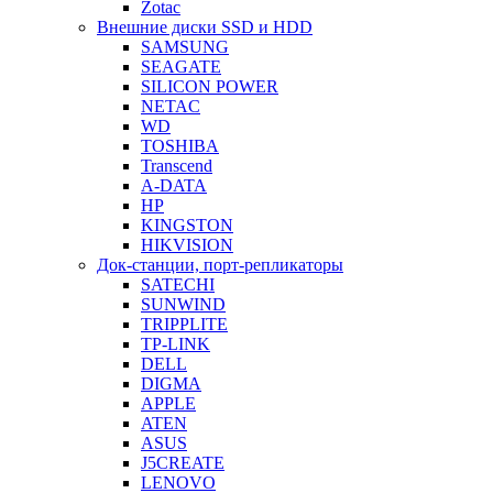
Zotac
Внешние диски SSD и HDD
SAMSUNG
SEAGATE
SILICON POWER
NETAC
WD
TOSHIBA
Transcend
A-DATA
HP
KINGSTON
HIKVISION
Док-станции, порт-репликаторы
SATECHI
SUNWIND
TRIPPLITE
TP-LINK
DELL
DIGMA
APPLE
ATEN
ASUS
J5CREATE
LENOVO