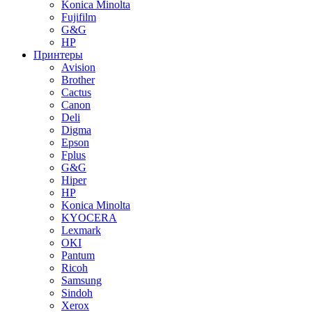
Konica Minolta
Fujifilm
G&G
HP
Принтеры
Avision
Brother
Cactus
Canon
Deli
Digma
Epson
Fplus
G&G
Hiper
HP
Konica Minolta
KYOCERA
Lexmark
OKI
Pantum
Ricoh
Samsung
Sindoh
Xerox