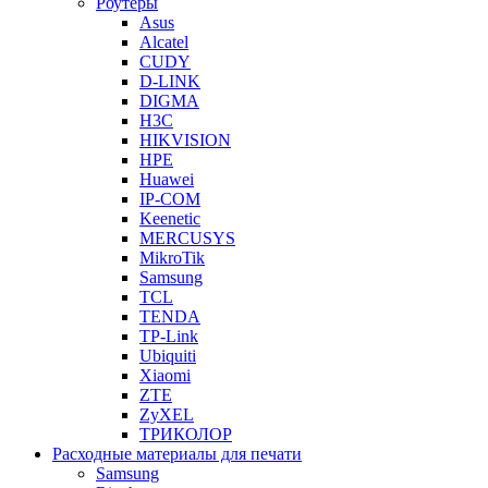
Роутеры
Asus
Alcatel
CUDY
D-LINK
DIGMA
H3C
HIKVISION
HPE
Huawei
IP-COM
Keenetic
MERCUSYS
MikroTik
Samsung
TCL
TENDA
TP-Link
Ubiquiti
Xiaomi
ZTE
ZyXEL
ТРИКОЛОР
Расходные материалы для печати
Samsung