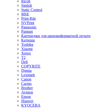
Ricoh
Sindoh
Static Control
MSE
Print-Rite
NVPrint
Panasonic
Pantum
Картриджи для широкоформатной печати
Катюша
Toshiba
Xiaomi
Xerox
T2
Deli
COPYRITE
Digma
Lexmark
Canon
Cactus
Brother
Avision
Epson
Huawei
KYOCERA