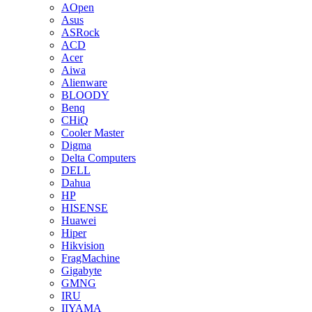
AOpen
Asus
ASRock
ACD
Acer
Aiwa
Alienware
BLOODY
Benq
CHiQ
Cooler Master
Digma
Delta Computers
DELL
Dahua
HP
HISENSE
Huawei
Hiper
Hikvision
FragMachine
Gigabyte
GMNG
IRU
IIYAMA