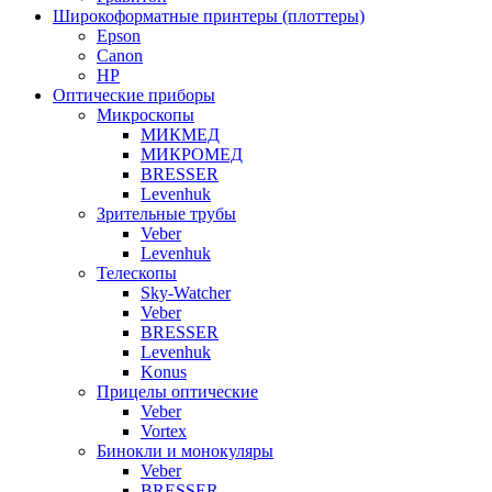
Широкоформатные принтеры (плоттеры)
Epson
Canon
HP
Оптические приборы
Микроскопы
МИКМЕД
МИКРОМЕД
BRESSER
Levenhuk
Зрительные трубы
Veber
Levenhuk
Телескопы
Sky-Watcher
Veber
BRESSER
Levenhuk
Konus
Прицелы оптические
Veber
Vortex
Бинокли и монокуляры
Veber
BRESSER