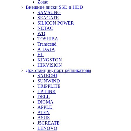
Zotac
Внешние диски SSD и HDD
SAMSUNG
SEAGATE
SILICON POWER
NETAC
WD
TOSHIBA
Transcend
A-DATA
HP
KINGSTON
HIKVISION
Док-станции, порт-репликаторы
SATECHI
SUNWIND
TRIPPLITE
TP-LINK
DELL
DIGMA
APPLE
ATEN
ASUS
J5CREATE
LENOVO