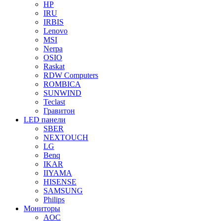
HP
IRU
IRBIS
Lenovo
MSI
Nerpa
OSIO
Raskat
RDW Computers
ROMBICA
SUNWIND
Teclast
Гравитон
LED панели
SBER
NEXTOUCH
LG
Benq
IKAR
IIYAMA
HISENSE
SAMSUNG
Philips
Мониторы
AOC