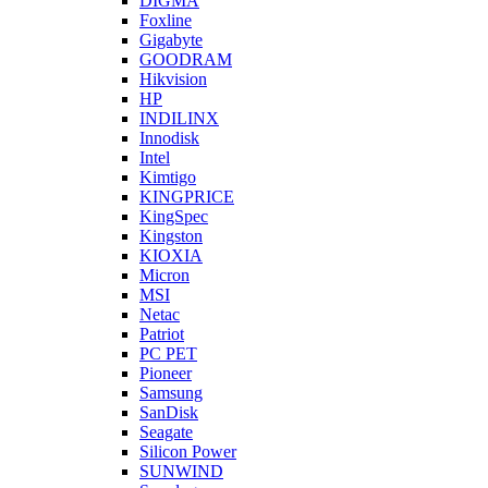
DIGMA
Foxline
Gigabyte
GOODRAM
Hikvision
HP
INDILINX
Innodisk
Intel
Kimtigo
KINGPRICE
KingSpec
Kingston
KIOXIA
Micron
MSI
Netac
Patriot
PC PET
Pioneer
Samsung
SanDisk
Seagate
Silicon Power
SUNWIND