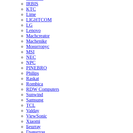
IRBIS
KTC
Lime
LIGHTCOM
LG
Lenovo
Machcreator
Machenike
Мониторус
MSI
NEC
NPC
PINEBRO
Philips
Raskat
Rombica
RDW Computers
Sunwind
Samsung
TCL
Valday
ViewSonic
Xiaomi
Бештау
Гравитон