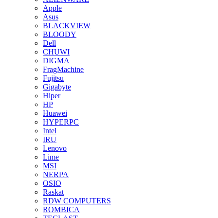
Apple
Asus
BLACKVIEW
BLOODY
Dell
CHUWI
DIGMA
FragMachine
Fujitsu
Gigabyte
Hiper
HP
Huawei
HYPERPC
Intel
IRU
Lenovo
Lime
MSI
NERPA
OSIO
Raskat
RDW COMPUTERS
ROMBICA