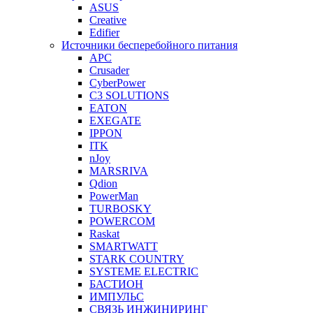
ASUS
Creative
Edifier
Источники бесперебойного питания
APC
Crusader
CyberPower
C3 SOLUTIONS
EATON
EXEGATE
IPPON
ITK
nJoy
MARSRIVA
Qdion
PowerMan
TURBOSKY
POWERCOM
Raskat
SMARTWATT
STARK COUNTRY
SYSTEME ELECTRIC
БАСТИОН
ИМПУЛЬС
СВЯЗЬ ИНЖИНИРИНГ