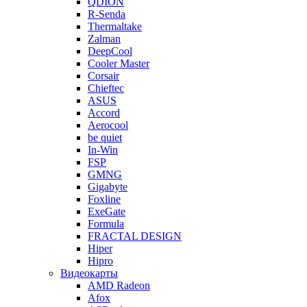
QDION
R-Senda
Thermaltake
Zalman
DeepCool
Cooler Master
Corsair
Chieftec
ASUS
Accord
Aerocool
be quiet
In-Win
FSP
GMNG
Gigabyte
Foxline
ExeGate
Formula
FRACTAL DESIGN
Hiper
Hipro
Видеокарты
AMD Radeon
Afox