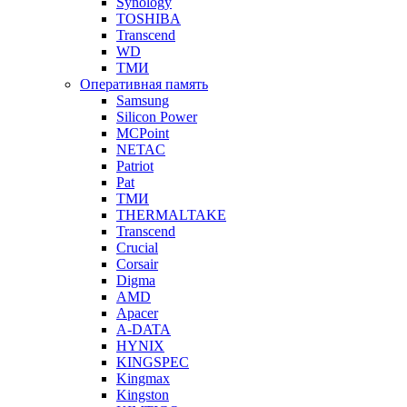
Synology
TOSHIBA
Transcend
WD
ТМИ
Оперативная память
Samsung
Silicon Power
MCPoint
NETAC
Patriot
Pat
ТМИ
THERMALTAKE
Transcend
Crucial
Corsair
Digma
AMD
Apacer
A-DATA
HYNIX
KINGSPEC
Kingmax
Kingston