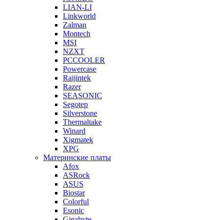
LIAN-LI
Linkworld
Zalman
Montech
MSI
NZXT
PCCOOLER
Powercase
Raijintek
Razer
SEASONIC
Segotep
Silverstone
Thermaltake
Winard
Xigmatek
XPG
Материнские платы
Afox
ASRock
ASUS
Biostar
Colorful
Esonic
Gigabyte