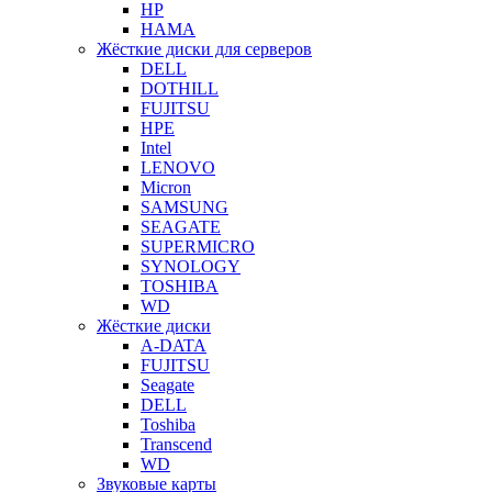
HP
HAMA
Жёсткие диски для серверов
DELL
DOTHILL
FUJITSU
HPE
Intel
LENOVO
Micron
SAMSUNG
SEAGATE
SUPERMICRO
SYNOLOGY
TOSHIBA
WD
Жёсткие диски
A-DATA
FUJITSU
Seagate
DELL
Toshiba
Transcend
WD
Звуковые карты