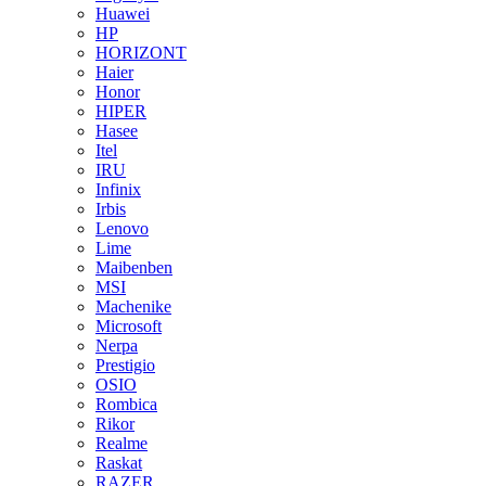
Huawei
HP
HORIZONT
Haier
Honor
HIPER
Hasee
Itel
IRU
Infinix
Irbis
Lenovo
Lime
Maibenben
MSI
Machenike
Microsoft
Nerpa
Prestigio
OSIO
Rombica
Rikor
Realme
Raskat
RAZER