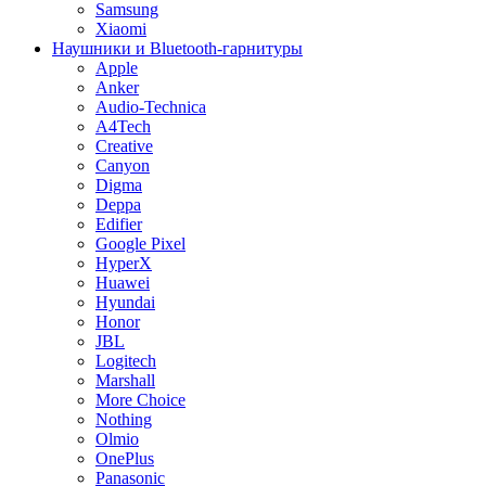
Samsung
Xiaomi
Наушники и Bluetooth-гарнитуры
Apple
Anker
Audio-Technica
A4Tech
Creative
Canyon
Digma
Deppa
Edifier
Google Pixel
HyperX
Huawei
Hyundai
Honor
JBL
Logitech
Marshall
More Choice
Nothing
Olmio
OnePlus
Panasonic