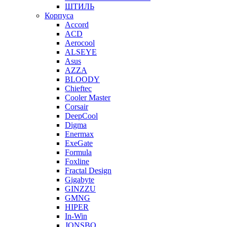
ШТИЛЬ
Корпуса
Accord
ACD
Aerocool
ALSEYE
Asus
AZZA
BLOODY
Chieftec
Cooler Master
Corsair
DeepCool
Digma
Enermax
ExeGate
Formula
Foxline
Fractal Design
Gigabyte
GINZZU
GMNG
HIPER
In-Win
JONSBO