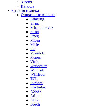
Xiaomi
Катюша
Бытовая техника
Стиральные машины
Samsung
Sharp
Schaub Lorenz
Stinol
Smeg
Midea
Miele
LG
Maunfeld
Pioneer
Vitek
Weissgauff
Willmark
Whirlpool
TCL
Бирюса
Electrolux
ASKO
Atlant
AEG
Bosch