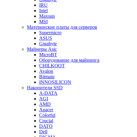
IRU
Intel
Maxsun
MSI
Материнские платы для серверов
Supermicro
ASUS
Gigabyte
Майнеры Asic
MicroBT
Оборудование для майнинга
CHILKOOT
Avalon
Bitmain
INNOSILICON
Накопители SSD
A-DATA
AGI
AMD
Apacer
Colorful
Crucial
DATO
Dell