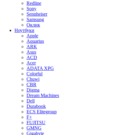
Redline
Sony
Sennheiser
Samsung
Оклик
Ноутбуки
Apple
Aquarius
ARK
Asus
ACD
Acer
ADATA XPG
Colorful
Chuwi
CBR
Digma
Dream Machines
Dell
Durabook
ECS Elitegroup
F+
FUJITSU
GMNG
Gigabyte