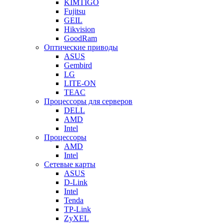
KIMTIGO
Fujitsu
GEIL
Hikvision
GoodRam
Оптические приводы
ASUS
Gembird
LG
LITE-ON
TEAC
Процессоры для серверов
DELL
AMD
Intel
Процессоры
AMD
Intel
Сетевые карты
ASUS
D-Link
Intel
Tenda
TP-Link
ZyXEL