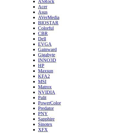
ASRock
Acer
Asus
AVerMedia
BIOSTAR
Colorful
CBR
Dell
EVGA
Gainward
Gigabyte
INNO3D
HP
Maxsun
KFA2
MSI
Matrox
NVIDIA
Palit
PowerColor
Predator
PNY
Sapphire
Sinotex
XFX