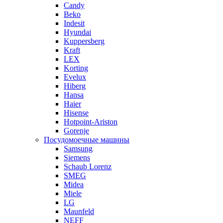
Candy
Beko
Indesit
Hyundai
Kuppersberg
Kraft
LEX
Korting
Evelux
Hiberg
Hansa
Haier
Hisense
Hotpoint-Ariston
Gorenje
Посудомоечные машины
Samsung
Siemens
Schaub Lorenz
SMEG
Midea
Miele
LG
Maunfeld
NEFF