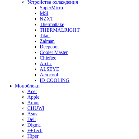
Устройства охлаждения
SuperMicro
MSI
NZXT
Thermaltake
THERMALRIGHT
Titan
Zalman
Deepcool
Cooler Master
Chieftec
Arctic
ALSEYE
Aerocool
ID-COOLING
Моноблоки
Acer
Apple
Amur
CHUWI
Asus
Dell
Digma
F+Tech
Hiper