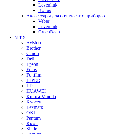
Levenhuk
Konus
Аксессуары для оптических приборов
Veber
Levenhuk
GreenBean
МФУ
Avision
Brother
Canon
Deli
Epson
Fplus
Fujifilm
HIPER
HP
HUAWEI
Konica Minolta
Kyocera
Lexmark
OKI
Pantum
Ricoh
Sindoh