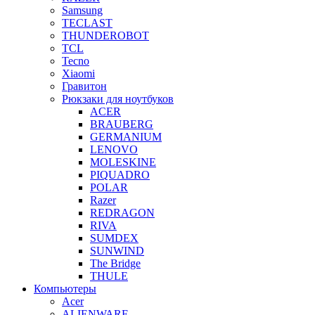
Samsung
TECLAST
THUNDEROBOT
TCL
Tecno
Xiaomi
Гравитон
Рюкзаки для ноутбуков
ACER
BRAUBERG
GERMANIUM
LENOVO
MOLESKINE
PIQUADRO
POLAR
Razer
REDRAGON
RIVA
SUMDEX
SUNWIND
The Bridge
THULE
Компьютеры
Acer
ALIENWARE