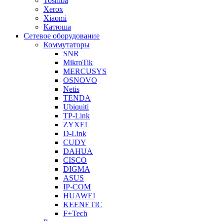
Toshiba
Xerox
Xiaomi
Катюша
Сетевое оборудование
Коммутаторы
SNR
MikroTik
MERCUSYS
OSNOVO
Netis
TENDA
Ubiquiti
TP-Link
ZYXEL
D-Link
CUDY
DAHUA
CISCO
DIGMA
ASUS
IP-COM
HUAWEI
KEENETIC
F+Tech