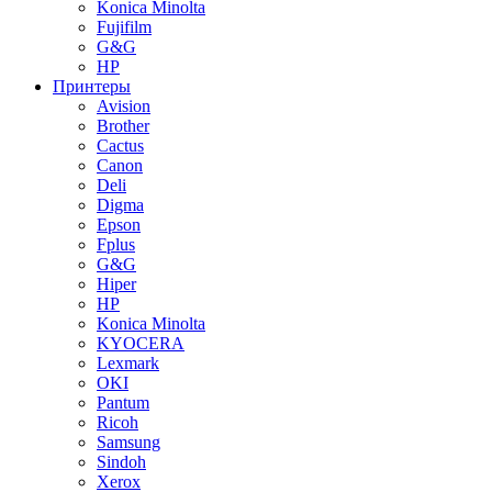
Konica Minolta
Fujifilm
G&G
HP
Принтеры
Avision
Brother
Cactus
Canon
Deli
Digma
Epson
Fplus
G&G
Hiper
HP
Konica Minolta
KYOCERA
Lexmark
OKI
Pantum
Ricoh
Samsung
Sindoh
Xerox