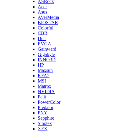
ASRock
Acer
Asus
AVerMedia
BIOSTAR
Colorful
CBR
Dell
EVGA
Gainward
Gigabyte
INNO3D
HP
Maxsun
KFA2
MSI
Matrox
NVIDIA
Palit
PowerColor
Predator
PNY
Sapphire
Sinotex
XFX