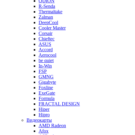
QDION
R-Senda
Thermaltake
Zalman
DeepCool
Cooler Master
Corsair
Chieftec
ASUS
Accord
Aerocool
be quiet
In-Win
FSP
GMNG
Gigabyte
Foxline
ExeGate
Formula
FRACTAL DESIGN
Hiper
Hipro
Видеокарты
AMD Radeon
Afox