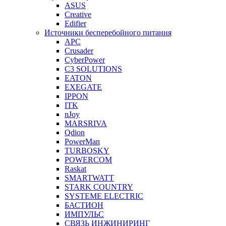
ASUS
Creative
Edifier
Источники бесперебойного питания
APC
Crusader
CyberPower
C3 SOLUTIONS
EATON
EXEGATE
IPPON
ITK
nJoy
MARSRIVA
Qdion
PowerMan
TURBOSKY
POWERCOM
Raskat
SMARTWATT
STARK COUNTRY
SYSTEME ELECTRIC
БАСТИОН
ИМПУЛЬС
СВЯЗЬ ИНЖИНИРИНГ