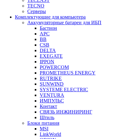
TECLAST
TECNO
Серверы
Комплектующие для компьютера
Аккумуляторные батареи для ИБП
Бастион
APC
BB
CSB
DELTA
EXEGATE
IPPON
POWERCOM
PROMETHEUS ENERGY
RUTRIKE
SUNWIND
SYSTEME ELECTRIC
VENTURA
ИМПУЛЬС
Контакт
СВЯЗЬ ИНЖИНИРИНГ
Штиль
Блоки питания
MSI
LinkWorld