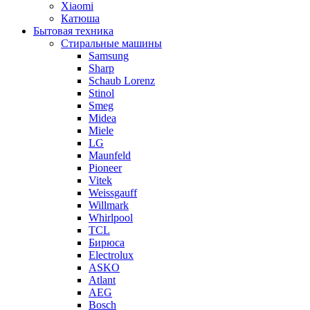
Xiaomi
Катюша
Бытовая техника
Стиральные машины
Samsung
Sharp
Schaub Lorenz
Stinol
Smeg
Midea
Miele
LG
Maunfeld
Pioneer
Vitek
Weissgauff
Willmark
Whirlpool
TCL
Бирюса
Electrolux
ASKO
Atlant
AEG
Bosch