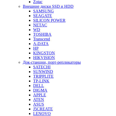
Zotac
Внешние диски SSD и HDD
SAMSUNG
SEAGATE
SILICON POWER
NETAC
WD
TOSHIBA
Transcend
A-DATA
HP
KINGSTON
HIKVISION
Док-станции, порт-репликаторы
SATECHI
SUNWIND
TRIPPLITE
TP-LINK
DELL
DIGMA
APPLE
ATEN
ASUS
J5CREATE
LENOVO