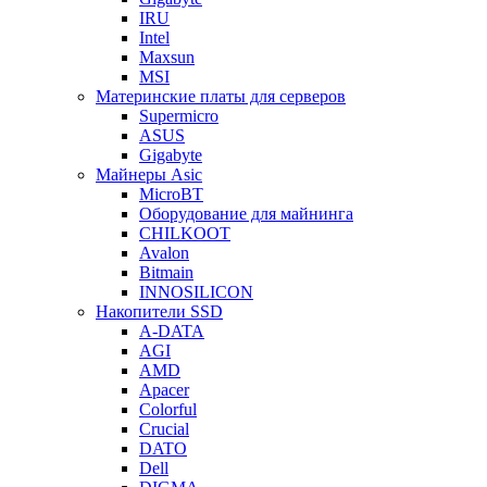
IRU
Intel
Maxsun
MSI
Материнские платы для серверов
Supermicro
ASUS
Gigabyte
Майнеры Asic
MicroBT
Оборудование для майнинга
CHILKOOT
Avalon
Bitmain
INNOSILICON
Накопители SSD
A-DATA
AGI
AMD
Apacer
Colorful
Crucial
DATO
Dell