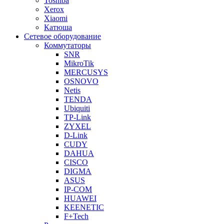
Toshiba
Xerox
Xiaomi
Катюша
Сетевое оборудование
Коммутаторы
SNR
MikroTik
MERCUSYS
OSNOVO
Netis
TENDA
Ubiquiti
TP-Link
ZYXEL
D-Link
CUDY
DAHUA
CISCO
DIGMA
ASUS
IP-COM
HUAWEI
KEENETIC
F+Tech