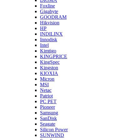
DIGMA
Foxline
Gigabyte
GOODRAM
Hikvision
HP
INDILINX
Innodisk
Intel
Kimtigo
KINGPRICE
KingSpec
Kingston
KIOXIA
Micron
MSI
Netac
Patriot
PC PET
Pioneer
Samsung
SanDisk
Seagate
Silicon Power
SUNWIND