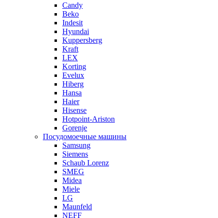
Candy
Beko
Indesit
Hyundai
Kuppersberg
Kraft
LEX
Korting
Evelux
Hiberg
Hansa
Haier
Hisense
Hotpoint-Ariston
Gorenje
Посудомоечные машины
Samsung
Siemens
Schaub Lorenz
SMEG
Midea
Miele
LG
Maunfeld
NEFF