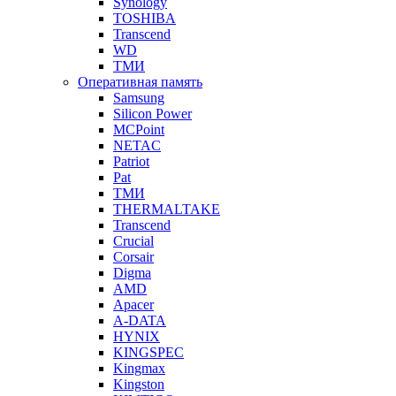
Synology
TOSHIBA
Transcend
WD
ТМИ
Оперативная память
Samsung
Silicon Power
MCPoint
NETAC
Patriot
Pat
ТМИ
THERMALTAKE
Transcend
Crucial
Corsair
Digma
AMD
Apacer
A-DATA
HYNIX
KINGSPEC
Kingmax
Kingston