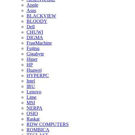
Apple
Asus
BLACKVIEW
BLOODY
Dell
CHUWI
DIGMA
FragMachine
Fujitsu
Gigabyte
Hiper
HP
Huawei
HYPERPC
Intel
IRU
Lenovo
Lime
MSI
NERPA
OSIO
Raskat
RDW COMPUTERS
ROMBICA