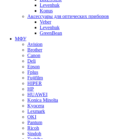
Levenhuk
Konus
Аксессуары для оптических приборов
Veber
Levenhuk
GreenBean
МФУ
Avision
Brother
Canon
Deli
Epson
Fplus
Fujifilm
HIPER
HP
HUAWEI
Konica Minolta
Kyocera
Lexmark
OKI
Pantum
Ricoh
Sindoh