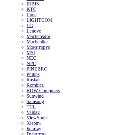
IRBIS
KTC
Lime
LIGHTCOM
LG
Lenovo
Machcreator
Machenike
Мониторус
MSI
NEC
NPC
PINEBRO
Philips
Raskat
Rombica
RDW Computers
Sunwind
Samsung
TCL
Valday
ViewSonic
Xiaomi
Бештау
Гравитон