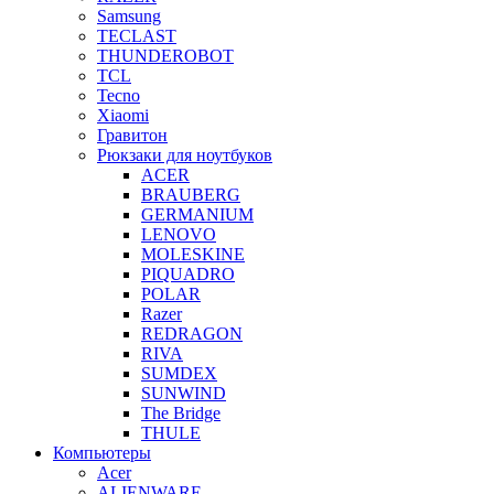
Samsung
TECLAST
THUNDEROBOT
TCL
Tecno
Xiaomi
Гравитон
Рюкзаки для ноутбуков
ACER
BRAUBERG
GERMANIUM
LENOVO
MOLESKINE
PIQUADRO
POLAR
Razer
REDRAGON
RIVA
SUMDEX
SUNWIND
The Bridge
THULE
Компьютеры
Acer
ALIENWARE