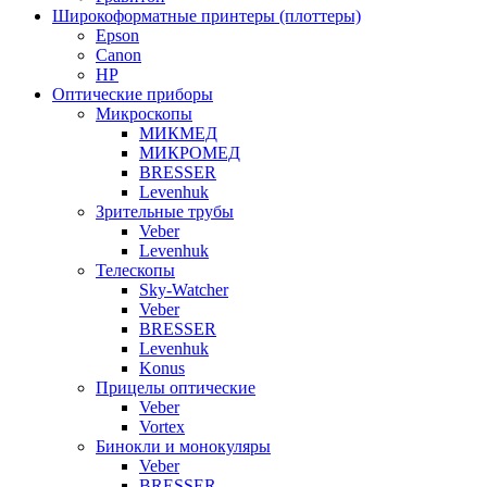
Широкоформатные принтеры (плоттеры)
Epson
Canon
HP
Оптические приборы
Микроскопы
МИКМЕД
МИКРОМЕД
BRESSER
Levenhuk
Зрительные трубы
Veber
Levenhuk
Телескопы
Sky-Watcher
Veber
BRESSER
Levenhuk
Konus
Прицелы оптические
Veber
Vortex
Бинокли и монокуляры
Veber
BRESSER