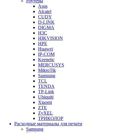
Роутеры
Asus
Alcatel
CUDY
D-LINK
DIGMA
H3C
HIKVISION
HPE
Huawei
IP-COM
Keenetic
MERCUSYS
MikroTik
Samsung
TCL
TENDA
TP-Link
Ubiquiti
Xiaomi
ZTE
ZyXEL
ТРИКОЛОР
Расходные материалы для печати
Samsung