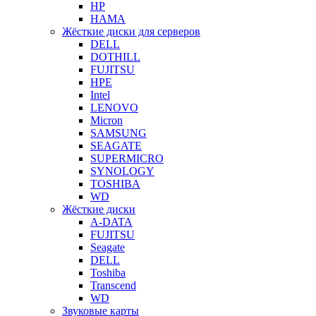
HP
HAMA
Жёсткие диски для серверов
DELL
DOTHILL
FUJITSU
HPE
Intel
LENOVO
Micron
SAMSUNG
SEAGATE
SUPERMICRO
SYNOLOGY
TOSHIBA
WD
Жёсткие диски
A-DATA
FUJITSU
Seagate
DELL
Toshiba
Transcend
WD
Звуковые карты