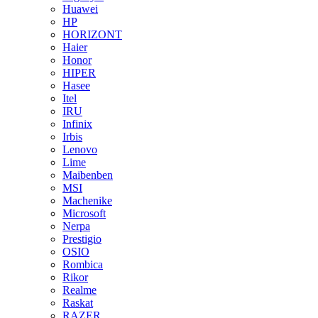
Huawei
HP
HORIZONT
Haier
Honor
HIPER
Hasee
Itel
IRU
Infinix
Irbis
Lenovo
Lime
Maibenben
MSI
Machenike
Microsoft
Nerpa
Prestigio
OSIO
Rombica
Rikor
Realme
Raskat
RAZER