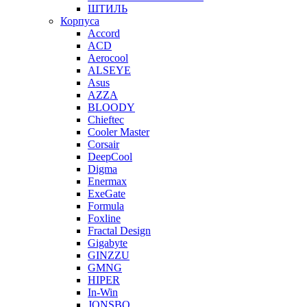
ШТИЛЬ
Корпуса
Accord
ACD
Aerocool
ALSEYE
Asus
AZZA
BLOODY
Chieftec
Cooler Master
Corsair
DeepCool
Digma
Enermax
ExeGate
Formula
Foxline
Fractal Design
Gigabyte
GINZZU
GMNG
HIPER
In-Win
JONSBO