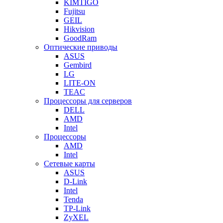
KIMTIGO
Fujitsu
GEIL
Hikvision
GoodRam
Оптические приводы
ASUS
Gembird
LG
LITE-ON
TEAC
Процессоры для серверов
DELL
AMD
Intel
Процессоры
AMD
Intel
Сетевые карты
ASUS
D-Link
Intel
Tenda
TP-Link
ZyXEL