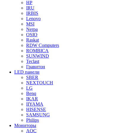
HP
IRU
IRBIS
Lenovo
MSI
Nerpa
OSIO
Raskat
RDW Computers
ROMBICA
SUNWIND
Teclast
Гравитон
LED панели
SBER
NEXTOUCH
LG
Benq
IKAR
IIYAMA
HISENSE
SAMSUNG
Philips
Мониторы
AOC