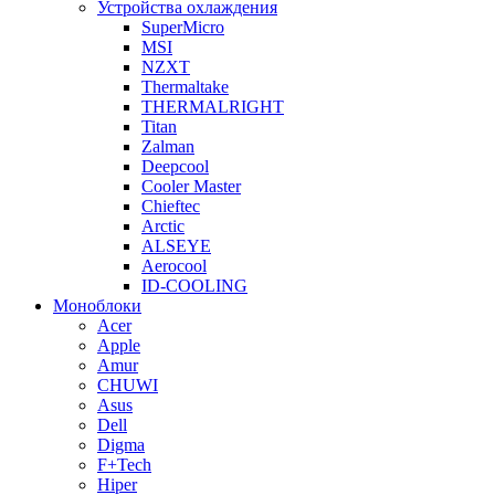
Устройства охлаждения
SuperMicro
MSI
NZXT
Thermaltake
THERMALRIGHT
Titan
Zalman
Deepcool
Cooler Master
Chieftec
Arctic
ALSEYE
Aerocool
ID-COOLING
Моноблоки
Acer
Apple
Amur
CHUWI
Asus
Dell
Digma
F+Tech
Hiper