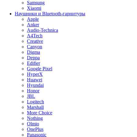
Samsung
Xiaomi
Наушники и Bluetooth-гарнитуры
Apple
Anker
Audio-Technica
A4Tech
Creative
Canyon
Digma
Deppa
Edifier
Google Pixel
HyperX
Huawei
Hyundai
Honor
JBL
Logitech
Marshall
More Choice
Nothing
Olmio
OnePlus
Panasonic