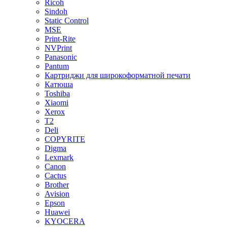
Ricoh
Sindoh
Static Control
MSE
Print-Rite
NVPrint
Panasonic
Pantum
Картриджи для широкоформатной печати
Катюша
Toshiba
Xiaomi
Xerox
T2
Deli
COPYRITE
Digma
Lexmark
Canon
Cactus
Brother
Avision
Epson
Huawei
KYOCERA