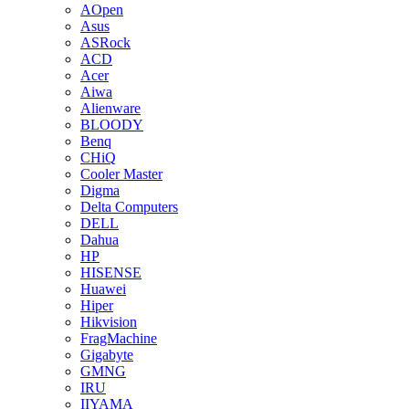
AOpen
Asus
ASRock
ACD
Acer
Aiwa
Alienware
BLOODY
Benq
CHiQ
Cooler Master
Digma
Delta Computers
DELL
Dahua
HP
HISENSE
Huawei
Hiper
Hikvision
FragMachine
Gigabyte
GMNG
IRU
IIYAMA