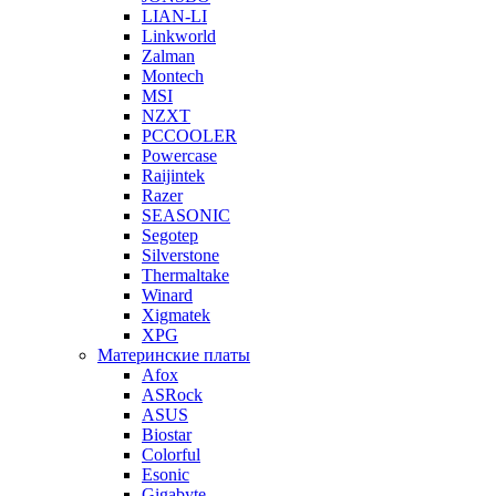
LIAN-LI
Linkworld
Zalman
Montech
MSI
NZXT
PCCOOLER
Powercase
Raijintek
Razer
SEASONIC
Segotep
Silverstone
Thermaltake
Winard
Xigmatek
XPG
Материнские платы
Afox
ASRock
ASUS
Biostar
Colorful
Esonic
Gigabyte