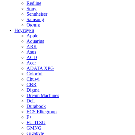
Redline
Sony
Sennheiser
Samsung
Оклик
Ноутбуки
Apple
Aquarius
ARK
Asus
ACD
Acer
ADATA XPG
Colorful
Chuwi
CBR
Digma
Dream Machines
Dell
Durabook
ECS Elitegroup
F+
FUJITSU
GMNG
Gigabyte