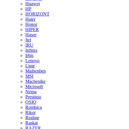
Huawei
HP
HORIZONT
Haier
Honor
HIPER
Hasee
Itel
IRU
Infinix
Irbis
Lenovo
Lime
Maibenben
MSI
Machenike
Microsoft
Nerpa
Prestigio
OSIO
Rombica
Rikor
Realme
Raskat
RAZER