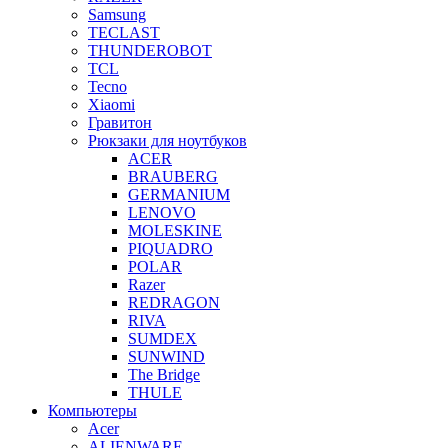
Samsung
TECLAST
THUNDEROBOT
TCL
Tecno
Xiaomi
Гравитон
Рюкзаки для ноутбуков
ACER
BRAUBERG
GERMANIUM
LENOVO
MOLESKINE
PIQUADRO
POLAR
Razer
REDRAGON
RIVA
SUMDEX
SUNWIND
The Bridge
THULE
Компьютеры
Acer
ALIENWARE