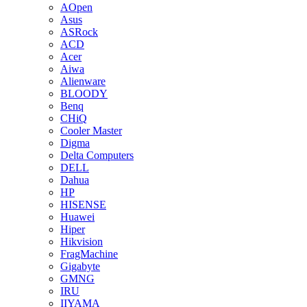
AOpen
Asus
ASRock
ACD
Acer
Aiwa
Alienware
BLOODY
Benq
CHiQ
Cooler Master
Digma
Delta Computers
DELL
Dahua
HP
HISENSE
Huawei
Hiper
Hikvision
FragMachine
Gigabyte
GMNG
IRU
IIYAMA