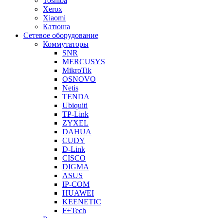
Toshiba
Xerox
Xiaomi
Катюша
Сетевое оборудование
Коммутаторы
SNR
MERCUSYS
MikroTik
OSNOVO
Netis
TENDA
Ubiquiti
TP-Link
ZYXEL
DAHUA
CUDY
D-Link
CISCO
DIGMA
ASUS
IP-COM
HUAWEI
KEENETIC
F+Tech