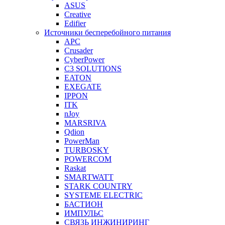
ASUS
Creative
Edifier
Источники бесперебойного питания
APC
Crusader
CyberPower
C3 SOLUTIONS
EATON
EXEGATE
IPPON
ITK
nJoy
MARSRIVA
Qdion
PowerMan
TURBOSKY
POWERCOM
Raskat
SMARTWATT
STARK COUNTRY
SYSTEME ELECTRIC
БАСТИОН
ИМПУЛЬС
СВЯЗЬ ИНЖИНИРИНГ