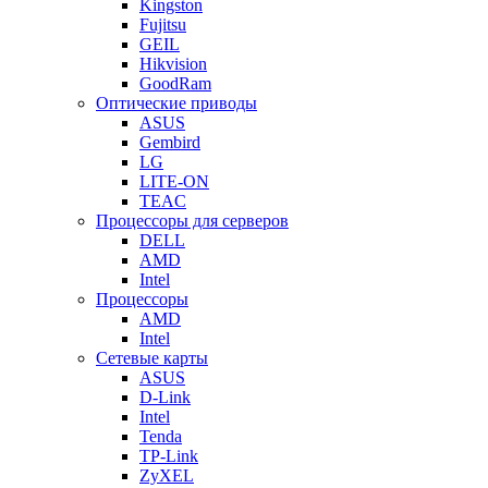
Kingston
Fujitsu
GEIL
Hikvision
GoodRam
Оптические приводы
ASUS
Gembird
LG
LITE-ON
TEAC
Процессоры для серверов
DELL
AMD
Intel
Процессоры
AMD
Intel
Сетевые карты
ASUS
D-Link
Intel
Tenda
TP-Link
ZyXEL