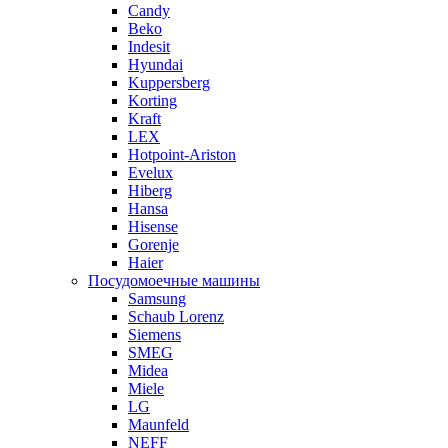
Candy
Beko
Indesit
Hyundai
Kuppersberg
Korting
Kraft
LEX
Hotpoint-Ariston
Evelux
Hiberg
Hansa
Hisense
Gorenje
Haier
Посудомоечные машины
Samsung
Schaub Lorenz
Siemens
SMEG
Midea
Miele
LG
Maunfeld
NEFF