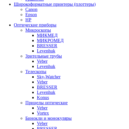
Широкоформатные принтеры (плоттеры)
Canon
Epson
HP
Оптические приборы
Микроскопы
МИКМЕД
МИКРОМЕД
BRESSER
Levenhuk
Зрительные трубы
Veber
Levenhuk
Телескопы
Sky-Watcher
Veber
BRESSER
Levenhuk
Konus
Прицелы оптические
Veber
Vortex
Бинокли и монокуляры
Veber
BRESSER