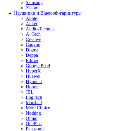
Samsung
Xiaomi
Наушники и Bluetooth-гарнитуры
Apple
Anker
Audio-Technica
A4Tech
Creative
Canyon
Digma
Deppa
Edifier
Google Pixel
HyperX
Huawei
Hyundai
Honor
JBL
Logitech
Marshall
More Choice
Nothing
Olmio
OnePlus
Panasonic