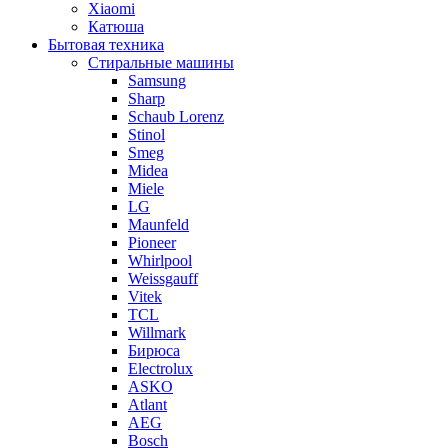
Xiaomi
Катюша
Бытовая техника
Стиральные машины
Samsung
Sharp
Schaub Lorenz
Stinol
Smeg
Midea
Miele
LG
Maunfeld
Pioneer
Whirlpool
Weissgauff
Vitek
TCL
Willmark
Бирюса
Electrolux
ASKO
Atlant
AEG
Bosch