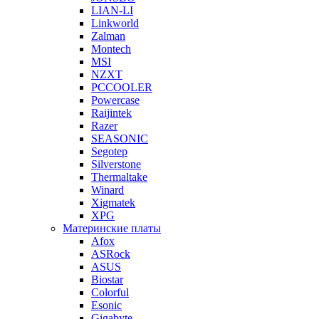
LIAN-LI
Linkworld
Zalman
Montech
MSI
NZXT
PCCOOLER
Powercase
Raijintek
Razer
SEASONIC
Segotep
Silverstone
Thermaltake
Winard
Xigmatek
XPG
Материнские платы
Afox
ASRock
ASUS
Biostar
Colorful
Esonic
Gigabyte