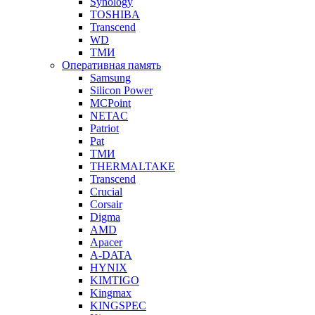
Synology
TOSHIBA
Transcend
WD
ТМИ
Оперативная память
Samsung
Silicon Power
MCPoint
NETAC
Patriot
Pat
ТМИ
THERMALTAKE
Transcend
Crucial
Corsair
Digma
AMD
Apacer
A-DATA
HYNIX
KIMTIGO
Kingmax
KINGSPEC