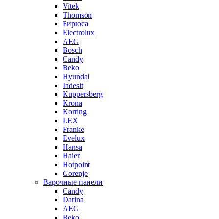
Vitek
Thomson
Бирюса
Electrolux
AEG
Bosch
Candy
Beko
Hyundai
Indesit
Kuppersberg
Krona
Korting
LEX
Franke
Evelux
Hansa
Haier
Hotpoint
Gorenje
Варочные панели
Candy
Darina
AEG
Beko