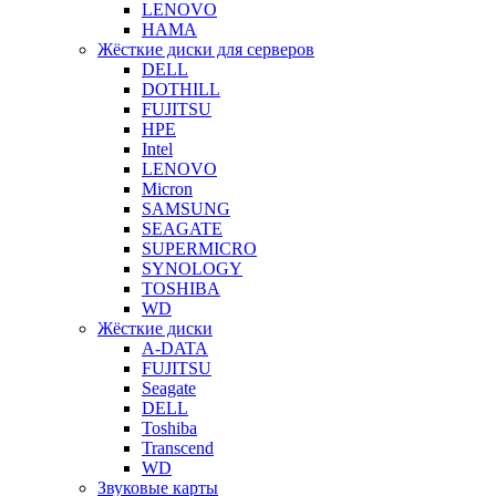
LENOVO
HAMA
Жёсткие диски для серверов
DELL
DOTHILL
FUJITSU
HPE
Intel
LENOVO
Micron
SAMSUNG
SEAGATE
SUPERMICRO
SYNOLOGY
TOSHIBA
WD
Жёсткие диски
A-DATA
FUJITSU
Seagate
DELL
Toshiba
Transcend
WD
Звуковые карты