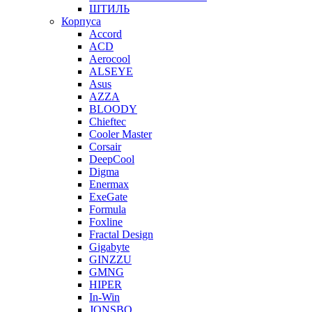
ШТИЛЬ
Корпуса
Accord
ACD
Aerocool
ALSEYE
Asus
AZZA
BLOODY
Chieftec
Cooler Master
Corsair
DeepCool
Digma
Enermax
ExeGate
Formula
Foxline
Fractal Design
Gigabyte
GINZZU
GMNG
HIPER
In-Win
JONSBO