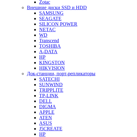
Zotac
Внешние диски SSD и HDD
SAMSUNG
SEAGATE
SILICON POWER
NETAC
WD
Transcend
TOSHIBA
A-DATA
HP
KINGSTON
HIKVISION
Док-станции, порт-репликаторы
SATECHI
SUNWIND
TRIPPLITE
TP-LINK
DELL
DIGMA
APPLE
ATEN
ASUS
J5CREATE
HP