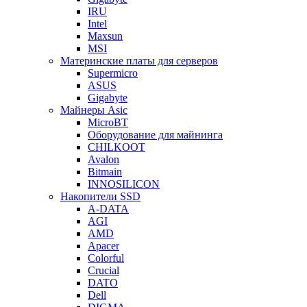
IRU
Intel
Maxsun
MSI
Материнские платы для серверов
Supermicro
ASUS
Gigabyte
Майнеры Asic
MicroBT
Оборудование для майнинга
CHILKOOT
Avalon
Bitmain
INNOSILICON
Накопители SSD
A-DATA
AGI
AMD
Apacer
Colorful
Crucial
DATO
Dell