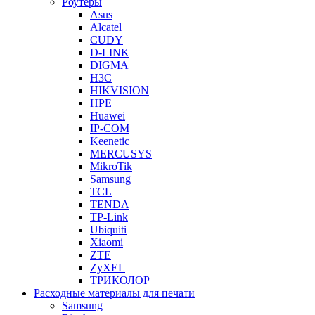
Роутеры
Asus
Alcatel
CUDY
D-LINK
DIGMA
H3C
HIKVISION
HPE
Huawei
IP-COM
Keenetic
MERCUSYS
MikroTik
Samsung
TCL
TENDA
TP-Link
Ubiquiti
Xiaomi
ZTE
ZyXEL
ТРИКОЛОР
Расходные материалы для печати
Samsung