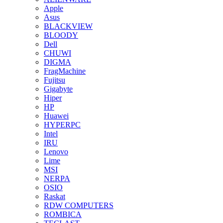
Apple
Asus
BLACKVIEW
BLOODY
Dell
CHUWI
DIGMA
FragMachine
Fujitsu
Gigabyte
Hiper
HP
Huawei
HYPERPC
Intel
IRU
Lenovo
Lime
MSI
NERPA
OSIO
Raskat
RDW COMPUTERS
ROMBICA