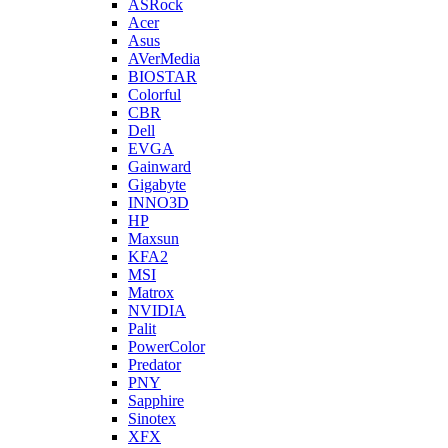
ASRock
Acer
Asus
AVerMedia
BIOSTAR
Colorful
CBR
Dell
EVGA
Gainward
Gigabyte
INNO3D
HP
Maxsun
KFA2
MSI
Matrox
NVIDIA
Palit
PowerColor
Predator
PNY
Sapphire
Sinotex
XFX