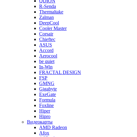
QDION
R-Senda
Thermaltake
Zalman
DeepCool
Cooler Master
Corsair
Chieftec
ASUS
Accord
Aerocool
be quiet
In-Win
FRACTAL DESIGN
FSP
GMNG
Gigabyte
ExeGate
Formula
Foxline
Hiper
Hipro
Видеокарты
AMD Radeon
Afox