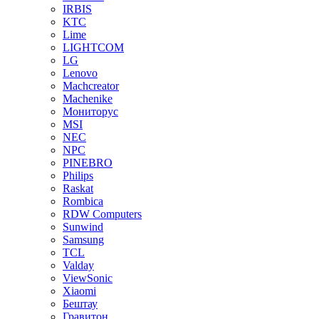
IRBIS
KTC
Lime
LIGHTCOM
LG
Lenovo
Machcreator
Machenike
Мониторус
MSI
NEC
NPC
PINEBRO
Philips
Raskat
Rombica
RDW Computers
Sunwind
Samsung
TCL
Valday
ViewSonic
Xiaomi
Бештау
Гравитон