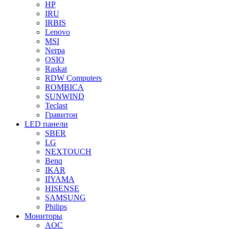
HP
IRU
IRBIS
Lenovo
MSI
Nerpa
OSIO
Raskat
RDW Computers
ROMBICA
SUNWIND
Teclast
Гравитон
LED панели
SBER
LG
NEXTOUCH
Benq
IKAR
IIYAMA
HISENSE
SAMSUNG
Philips
Мониторы
AOC