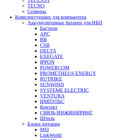
TECLAST
TECNO
Серверы
Комплектующие для компьютера
Аккумуляторные батареи для ИБП
Бастион
APC
BB
CSB
DELTA
EXEGATE
IPPON
POWERCOM
PROMETHEUS ENERGY
RUTRIKE
SUNWIND
SYSTEME ELECTRIC
VENTURA
ИМПУЛЬС
Контакт
СВЯЗЬ ИНЖИНИРИНГ
Штиль
Блоки питания
MSI
LinkWorld