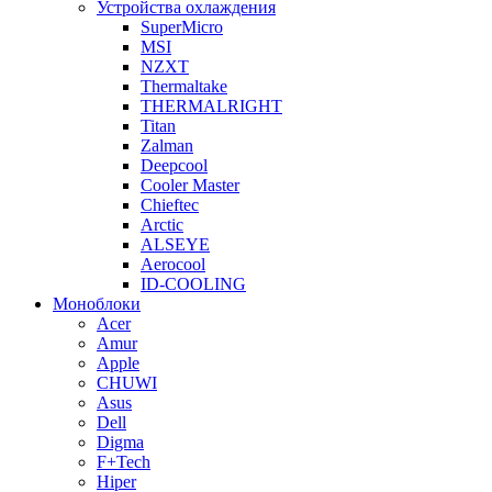
Устройства охлаждения
SuperMicro
MSI
NZXT
Thermaltake
THERMALRIGHT
Titan
Zalman
Deepcool
Cooler Master
Chieftec
Arctic
ALSEYE
Aerocool
ID-COOLING
Моноблоки
Acer
Amur
Apple
CHUWI
Asus
Dell
Digma
F+Tech
Hiper