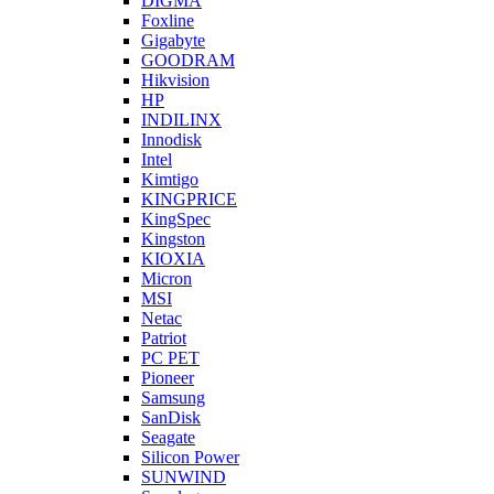
DIGMA
Foxline
Gigabyte
GOODRAM
Hikvision
HP
INDILINX
Innodisk
Intel
Kimtigo
KINGPRICE
KingSpec
Kingston
KIOXIA
Micron
MSI
Netac
Patriot
PC PET
Pioneer
Samsung
SanDisk
Seagate
Silicon Power
SUNWIND