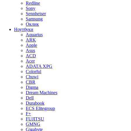
Redline
Sony
Sennheiser
Samsung
Оклик
Ноутбуки
Aquarius
ARK
Apple
Asus
ACD
Acer
ADATA XPG
Colorful
Chuwi
CBR
Digma
Dream Machines
Dell
Durabook
ECS Elitegroup
F+
FUJITSU
GMNG
Gigabyte