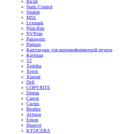
Ricoh
Static Control
Sindoh
MSE
Lexmark
Print-Rite
NVPrint
Panasonic
Pantum
Картриджи для широкоформатной печати
Катюша
T2
Toshiba
Xerox
Xiaomi
Deli
COPYRITE
Digma
Canon
Cactus
Brother
Avision
Epson
Huawei
KYOCERA