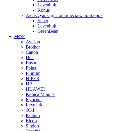
Levenhuk
Konus
Аксессуары для оптических приборов
Veber
Levenhuk
GreenBean
МФУ
Avision
Brother
Canon
Deli
Epson
Fplus
Fujifilm
HIPER
HP
HUAWEI
Konica Minolta
Kyocera
Lexmark
OKI
Pantum
Ricoh
Sindoh