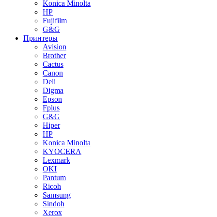
Konica Minolta
HP
Fujifilm
G&G
Принтеры
Avision
Brother
Cactus
Canon
Deli
Digma
Epson
Fplus
G&G
Hiper
HP
Konica Minolta
KYOCERA
Lexmark
OKI
Pantum
Ricoh
Samsung
Sindoh
Xerox