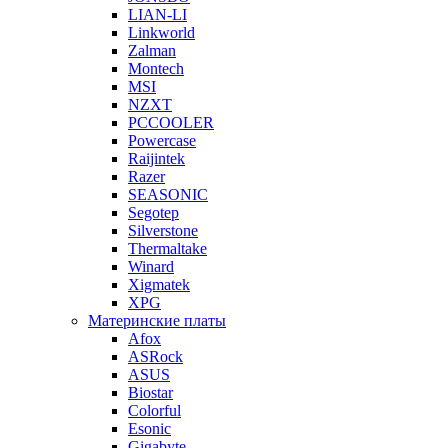
LIAN-LI
Linkworld
Zalman
Montech
MSI
NZXT
PCCOOLER
Powercase
Raijintek
Razer
SEASONIC
Segotep
Silverstone
Thermaltake
Winard
Xigmatek
XPG
Материнские платы
Afox
ASRock
ASUS
Biostar
Colorful
Esonic
Gigabyte