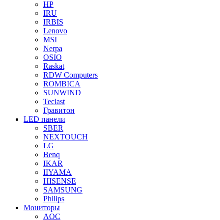
HP
IRU
IRBIS
Lenovo
MSI
Nerpa
OSIO
Raskat
RDW Computers
ROMBICA
SUNWIND
Teclast
Гравитон
LED панели
SBER
NEXTOUCH
LG
Benq
IKAR
IIYAMA
HISENSE
SAMSUNG
Philips
Мониторы
AOC