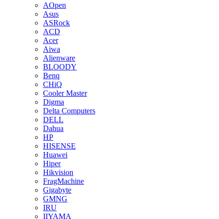
AOpen
Asus
ASRock
ACD
Acer
Aiwa
Alienware
BLOODY
Benq
CHiQ
Cooler Master
Digma
Delta Computers
DELL
Dahua
HP
HISENSE
Huawei
Hiper
Hikvision
FragMachine
Gigabyte
GMNG
IRU
IIYAMA