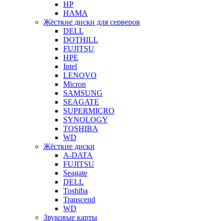
HP
HAMA
Жёсткие диски для серверов
DELL
DOTHILL
FUJITSU
HPE
Intel
LENOVO
Micron
SAMSUNG
SEAGATE
SUPERMICRO
SYNOLOGY
TOSHIBA
WD
Жёсткие диски
A-DATA
FUJITSU
Seagate
DELL
Toshiba
Transcend
WD
Звуковые карты