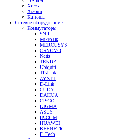
Toshiba
Xerox
Xiaomi
Катюша
Сетевое оборудование
Коммутаторы
SNR
MikroTik
MERCUSYS
OSNOVO
Netis
TENDA
Ubiquiti
TP-Link
ZYXEL
D-Link
CUDY
DAHUA
CISCO
DIGMA
ASUS
IP-COM
HUAWEI
KEENETIC
F+Tech