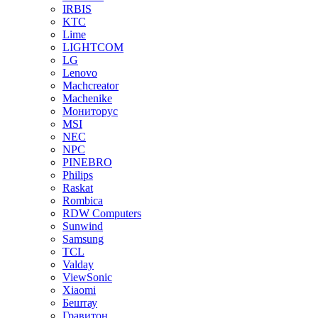
IRBIS
KTC
Lime
LIGHTCOM
LG
Lenovo
Machcreator
Machenike
Мониторус
MSI
NEC
NPC
PINEBRO
Philips
Raskat
Rombica
RDW Computers
Sunwind
Samsung
TCL
Valday
ViewSonic
Xiaomi
Бештау
Гравитон