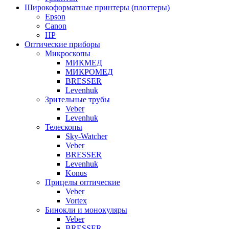
Широкоформатные принтеры (плоттеры)
Epson
Canon
HP
Оптические приборы
Микроскопы
МИКМЕД
МИКРОМЕД
BRESSER
Levenhuk
Зрительные трубы
Veber
Levenhuk
Телескопы
Sky-Watcher
Veber
BRESSER
Levenhuk
Konus
Прицелы оптические
Veber
Vortex
Бинокли и монокуляры
Veber
BRESSER