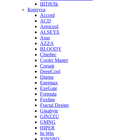
ШТИЛЬ
Корпуса
Accord
ACD
Aerocool
ALSEYE
Asus
AZZA
BLOODY
Chieftec
Cooler Master
Corsair
DeepCool
Digma
Enermax
ExeGate
Formula
Foxline
Fractal Design
Gigabyte
GINZZU
GMNG
HIPER
In-Win
JONSBO