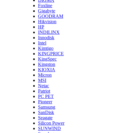
DIGMA
Foxline
Gigabyte
GOODRAM
Hikvision
HP
INDILINX
Innodisk
Intel
Kimtigo
KINGPRICE
KingSpec
Kingston
KIOXIA
Micron
MSI
Netac
Patriot
PC PET
Pioneer
Samsung
SanDisk
Seagate
Silicon Power
SUNWIND