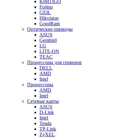
KIMTIGO
Fujitsu
GEIL
Hikvision
GoodRam
Оптические приводы
ASUS
Gembird
LG
LITE-ON
TEAC
Процессоры для серверов
DELL
AMD
Intel
Процессоры
AMD
Intel
Сетевые карты
ASUS
D-Link
Intel
Tenda
TP-Link
ZyXEL