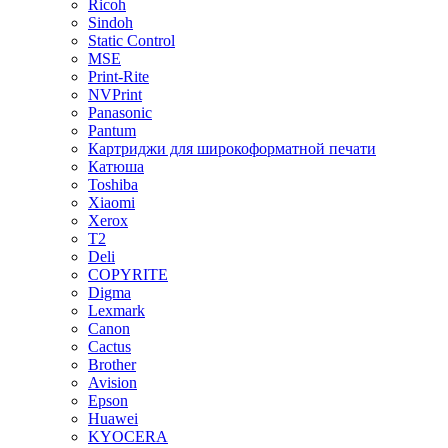
Ricoh
Sindoh
Static Control
MSE
Print-Rite
NVPrint
Panasonic
Pantum
Картриджи для широкоформатной печати
Катюша
Toshiba
Xiaomi
Xerox
T2
Deli
COPYRITE
Digma
Lexmark
Canon
Cactus
Brother
Avision
Epson
Huawei
KYOCERA