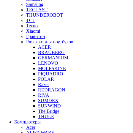
Samsung
TECLAST
THUNDEROBOT
TCL
Tecno
Xiaomi
Гравитон
Рюкзаки для ноутбуков
ACER
BRAUBERG
GERMANIUM
LENOVO
MOLESKINE
PIQUADRO
POLAR
Razer
REDRAGON
RIVA
SUMDEX
SUNWIND
The Bridge
THULE
Компьютеры
Acer
ALIENWARE