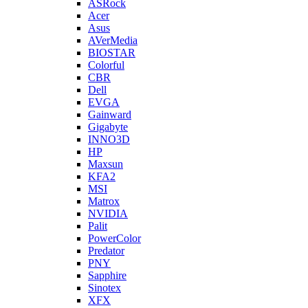
ASRock
Acer
Asus
AVerMedia
BIOSTAR
Colorful
CBR
Dell
EVGA
Gainward
Gigabyte
INNO3D
HP
Maxsun
KFA2
MSI
Matrox
NVIDIA
Palit
PowerColor
Predator
PNY
Sapphire
Sinotex
XFX