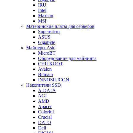
IRU
Intel
Maxsun
MSI
Материнские платы для серверов
Supermicro
ASUS
Gigabyte
Майнеры Asic
MicroBT
Оборудование для майнинга
CHILKOOT
Avalon
Bitmain
INNOSILICON
Накопители SSD
A-DATA
AGI
AMD
Apacer
Colorful
Crucial
DATO
Dell