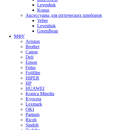
Levenhuk
Konus
Аксессуары для оптических приборов
Veber
Levenhuk
GreenBean
МФУ
Avision
Brother
Canon
Deli
Epson
Fplus
Fujifilm
HIPER
HP
HUAWEI
Konica Minolta
Kyocera
Lexmark
OKI
Pantum
Ricoh
Sindoh