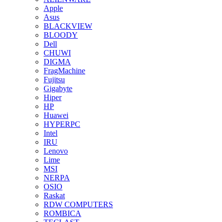
Apple
Asus
BLACKVIEW
BLOODY
Dell
CHUWI
DIGMA
FragMachine
Fujitsu
Gigabyte
Hiper
HP
Huawei
HYPERPC
Intel
IRU
Lenovo
Lime
MSI
NERPA
OSIO
Raskat
RDW COMPUTERS
ROMBICA