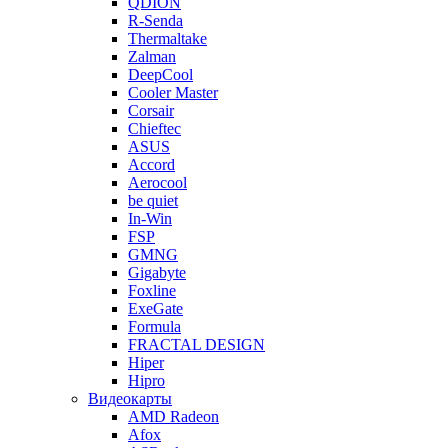
QDION
R-Senda
Thermaltake
Zalman
DeepCool
Cooler Master
Corsair
Chieftec
ASUS
Accord
Aerocool
be quiet
In-Win
FSP
GMNG
Gigabyte
Foxline
ExeGate
Formula
FRACTAL DESIGN
Hiper
Hipro
Видеокарты
AMD Radeon
Afox