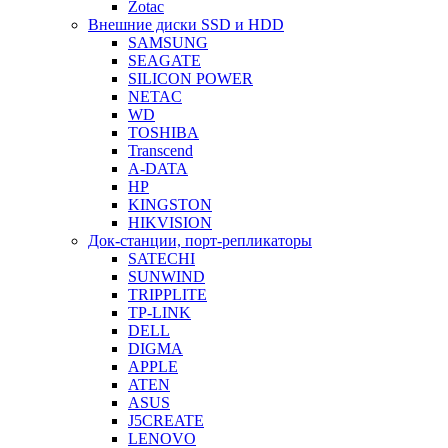
Zotac
Внешние диски SSD и HDD
SAMSUNG
SEAGATE
SILICON POWER
NETAC
WD
TOSHIBA
Transcend
A-DATA
HP
KINGSTON
HIKVISION
Док-станции, порт-репликаторы
SATECHI
SUNWIND
TRIPPLITE
TP-LINK
DELL
DIGMA
APPLE
ATEN
ASUS
J5CREATE
LENOVO