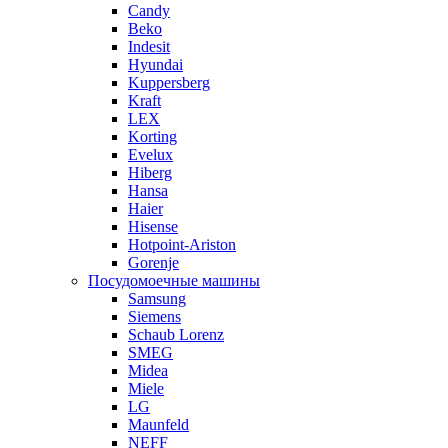
Candy
Beko
Indesit
Hyundai
Kuppersberg
Kraft
LEX
Korting
Evelux
Hiberg
Hansa
Haier
Hisense
Hotpoint-Ariston
Gorenje
Посудомоечные машины
Samsung
Siemens
Schaub Lorenz
SMEG
Midea
Miele
LG
Maunfeld
NEFF