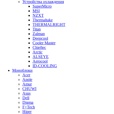
Устройства охлаждения
SuperMicro
MSI
NZXT
Thermaltake
THERMALRIGHT
Titan
Zalman
Deepcool
Cooler Master
Chieftec
Arctic
ALSEYE
Aerocool
ID-COOLING
Моноблоки
Acer
Apple
Amur
CHUWI
Asus
Dell
Digma
F+Tech
Hiper