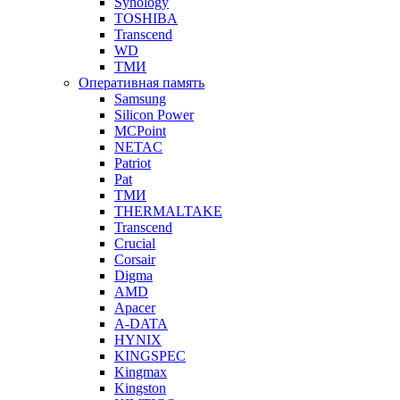
Synology
TOSHIBA
Transcend
WD
ТМИ
Оперативная память
Samsung
Silicon Power
MCPoint
NETAC
Patriot
Pat
ТМИ
THERMALTAKE
Transcend
Crucial
Corsair
Digma
AMD
Apacer
A-DATA
HYNIX
KINGSPEC
Kingmax
Kingston