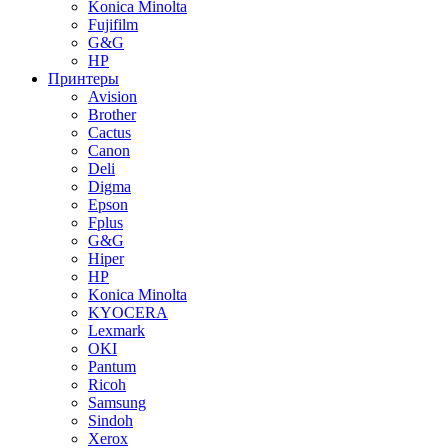
Konica Minolta
Fujifilm
G&G
HP
Принтеры
Avision
Brother
Cactus
Canon
Deli
Digma
Epson
Fplus
G&G
Hiper
HP
Konica Minolta
KYOCERA
Lexmark
OKI
Pantum
Ricoh
Samsung
Sindoh
Xerox