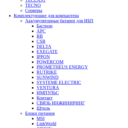
TECLAST
TECNO
Серверы
Комплектующие для компьютера
Аккумуляторные батареи для ИБП
Бастион
APC
BB
CSB
DELTA
EXEGATE
IPPON
POWERCOM
PROMETHEUS ENERGY
RUTRIKE
SUNWIND
SYSTEME ELECTRIC
VENTURA
ИМПУЛЬС
Контакт
СВЯЗЬ ИНЖИНИРИНГ
Штиль
Блоки питания
MSI
LinkWorld