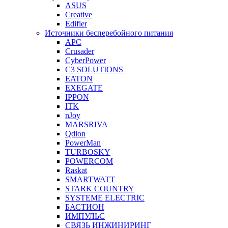
ASUS
Creative
Edifier
Источники бесперебойного питания
APC
Crusader
CyberPower
C3 SOLUTIONS
EATON
EXEGATE
IPPON
ITK
nJoy
MARSRIVA
Qdion
PowerMan
TURBOSKY
POWERCOM
Raskat
SMARTWATT
STARK COUNTRY
SYSTEME ELECTRIC
БАСТИОН
ИМПУЛЬС
СВЯЗЬ ИНЖИНИРИНГ