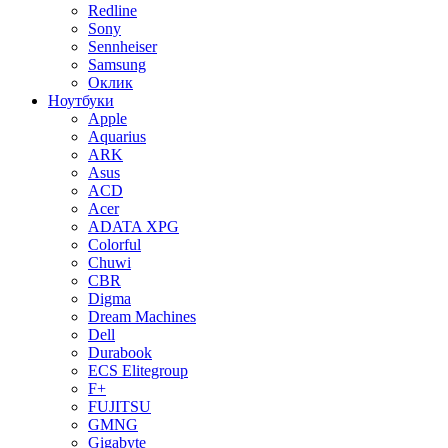
Redline
Sony
Sennheiser
Samsung
Оклик
Ноутбуки
Apple
Aquarius
ARK
Asus
ACD
Acer
ADATA XPG
Colorful
Chuwi
CBR
Digma
Dream Machines
Dell
Durabook
ECS Elitegroup
F+
FUJITSU
GMNG
Gigabyte