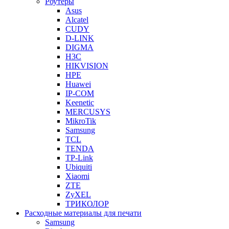
Роутеры
Asus
Alcatel
CUDY
D-LINK
DIGMA
H3C
HIKVISION
HPE
Huawei
IP-COM
Keenetic
MERCUSYS
MikroTik
Samsung
TCL
TENDA
TP-Link
Ubiquiti
Xiaomi
ZTE
ZyXEL
ТРИКОЛОР
Расходные материалы для печати
Samsung