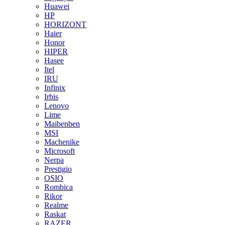
Huawei
HP
HORIZONT
Haier
Honor
HIPER
Hasee
Itel
IRU
Infinix
Irbis
Lenovo
Lime
Maibenben
MSI
Machenike
Microsoft
Nerpa
Prestigio
OSIO
Rombica
Rikor
Realme
Raskat
RAZER