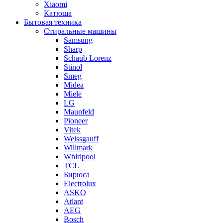
Xiaomi
Катюша
Бытовая техника
Стиральные машины
Samsung
Sharp
Schaub Lorenz
Stinol
Smeg
Midea
Miele
LG
Maunfeld
Pioneer
Vitek
Weissgauff
Willmark
Whirlpool
TCL
Бирюса
Electrolux
ASKO
Atlant
AEG
Bosch