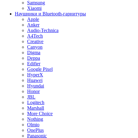
Samsung
Xiaomi
Наушники и Bluetooth-гарнитуры
Apple
Anker
Audio-Technica
A4Tech
Creative
Canyon
Digma
Deppa
Edifier
Google Pixel
HyperX
Huawei
Hyundai
Honor
JBL
Logitech
Marshall
More Choice
Nothing
Olmio
OnePlus
Panasonic