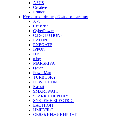
ASUS
Creative
Edifier
Источники бесперебойного питания
APC
Crusader
CyberPower
C3 SOLUTIONS
EATON
EXEGATE
IPPON
ITK
nJoy
MARSRIVA
Qdion
PowerMan
TURBOSKY
POWERCOM
Raskat
SMARTWATT
STARK COUNTRY
SYSTEME ELECTRIC
БАСТИОН
ИМПУЛЬС
СВЯЗЬ ИНЖИНИРИНГ