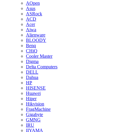
AOpen
Asus
ASRock
ACD
Acer
Aiwa
Alienware
BLOODY
Benq
CHiQ
Cooler Master
Digma
Delta Computers
DELL
Dahua
HP
HISENSE
Huawei
Hiper
Hikvision
FragMachine
Gigabyte
GMNG
IRU
IIYAMA