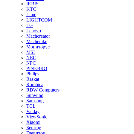
IRBIS
KTC
Lime
LIGHTCOM
LG
Lenovo
Machcreator
Machenike
Мониторус
MSI
NEC
NPC
PINEBRO
Philips
Raskat
Rombica
RDW Computers
Sunwind
Samsung
TCL
Valday
ViewSonic
Xiaomi
Бештау
Гравитон