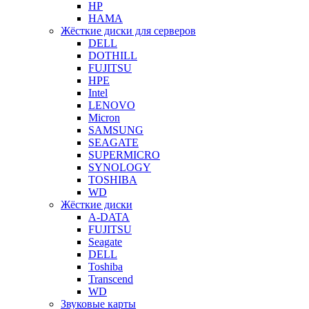
HP
HAMA
Жёсткие диски для серверов
DELL
DOTHILL
FUJITSU
HPE
Intel
LENOVO
Micron
SAMSUNG
SEAGATE
SUPERMICRO
SYNOLOGY
TOSHIBA
WD
Жёсткие диски
A-DATA
FUJITSU
Seagate
DELL
Toshiba
Transcend
WD
Звуковые карты