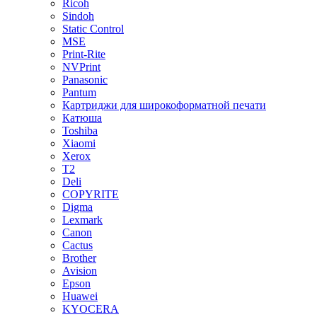
Ricoh
Sindoh
Static Control
MSE
Print-Rite
NVPrint
Panasonic
Pantum
Картриджи для широкоформатной печати
Катюша
Toshiba
Xiaomi
Xerox
T2
Deli
COPYRITE
Digma
Lexmark
Canon
Cactus
Brother
Avision
Epson
Huawei
KYOCERA