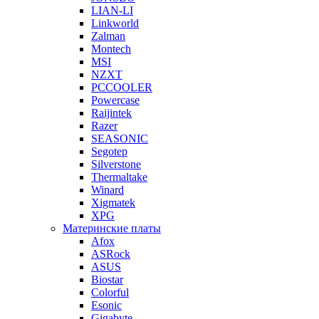
LIAN-LI
Linkworld
Zalman
Montech
MSI
NZXT
PCCOOLER
Powercase
Raijintek
Razer
SEASONIC
Segotep
Silverstone
Thermaltake
Winard
Xigmatek
XPG
Материнские платы
Afox
ASRock
ASUS
Biostar
Colorful
Esonic
Gigabyte