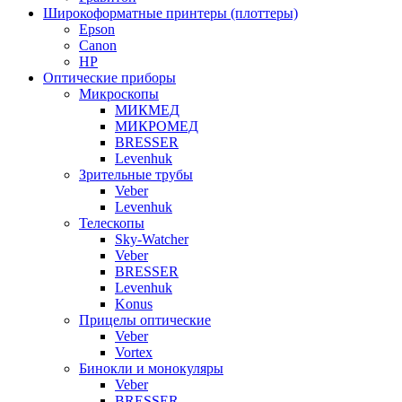
Широкоформатные принтеры (плоттеры)
Epson
Canon
HP
Оптические приборы
Микроскопы
МИКМЕД
МИКРОМЕД
BRESSER
Levenhuk
Зрительные трубы
Veber
Levenhuk
Телескопы
Sky-Watcher
Veber
BRESSER
Levenhuk
Konus
Прицелы оптические
Veber
Vortex
Бинокли и монокуляры
Veber
BRESSER