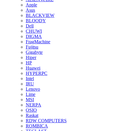
Apple
Asus
BLACKVIEW
BLOODY
Dell
CHUWI
DIGMA
FragMachine
Fujitsu
Gigabyte
Hiper
HP
Huawei
HYPERPC
Intel
IRU
Lenovo
Lime
MSI
NERPA
OSIO
Raskat
RDW COMPUTERS
ROMBICA