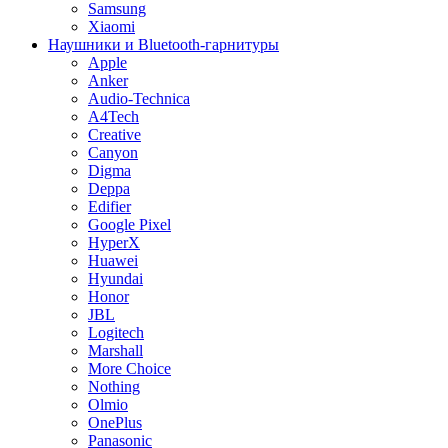
Samsung
Xiaomi
Наушники и Bluetooth-гарнитуры
Apple
Anker
Audio-Technica
A4Tech
Creative
Canyon
Digma
Deppa
Edifier
Google Pixel
HyperX
Huawei
Hyundai
Honor
JBL
Logitech
Marshall
More Choice
Nothing
Olmio
OnePlus
Panasonic