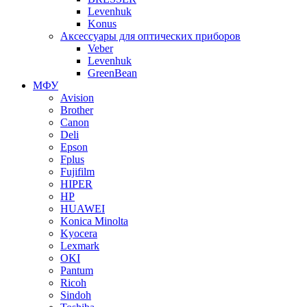
Levenhuk
Konus
Аксессуары для оптических приборов
Veber
Levenhuk
GreenBean
МФУ
Avision
Brother
Canon
Deli
Epson
Fplus
Fujifilm
HIPER
HP
HUAWEI
Konica Minolta
Kyocera
Lexmark
OKI
Pantum
Ricoh
Sindoh