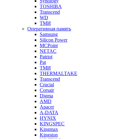
Synology
TOSHIBA
Transcend
WD
ТМИ
Оперативная память
Samsung
Silicon Power
MCPoint
NETAC
Patriot
Pat
ТМИ
THERMALTAKE
Transcend
Crucial
Corsair
Digma
AMD
Apacer
A-DATA
HYNIX
KINGSPEC
Kingmax
Kingston