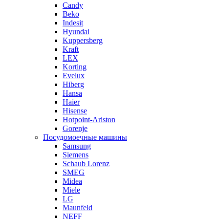
Candy
Beko
Indesit
Hyundai
Kuppersberg
Kraft
LEX
Korting
Evelux
Hiberg
Hansa
Haier
Hisense
Hotpoint-Ariston
Gorenje
Посудомоечные машины
Samsung
Siemens
Schaub Lorenz
SMEG
Midea
Miele
LG
Maunfeld
NEFF