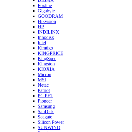
DIGMA
Foxline
Gigabyte
GOODRAM
Hikvision
HP
INDILINX
Innodisk
Intel
Kimtigo
KINGPRICE
KingSpec
Kingston
KIOXIA
Micron
MSI
Netac
Patriot
PC PET
Pioneer
Samsung
SanDisk
Seagate
Silicon Power
SUNWIND