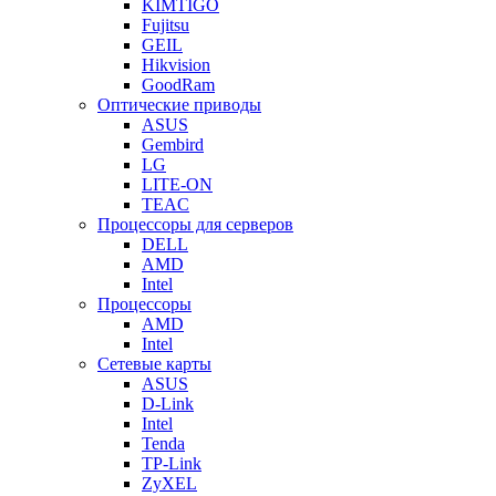
KIMTIGO
Fujitsu
GEIL
Hikvision
GoodRam
Оптические приводы
ASUS
Gembird
LG
LITE-ON
TEAC
Процессоры для серверов
DELL
AMD
Intel
Процессоры
AMD
Intel
Сетевые карты
ASUS
D-Link
Intel
Tenda
TP-Link
ZyXEL