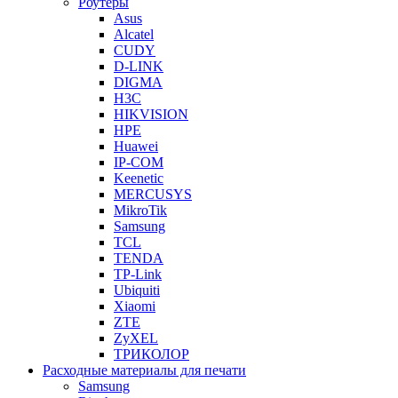
Роутеры
Asus
Alcatel
CUDY
D-LINK
DIGMA
H3C
HIKVISION
HPE
Huawei
IP-COM
Keenetic
MERCUSYS
MikroTik
Samsung
TCL
TENDA
TP-Link
Ubiquiti
Xiaomi
ZTE
ZyXEL
ТРИКОЛОР
Расходные материалы для печати
Samsung