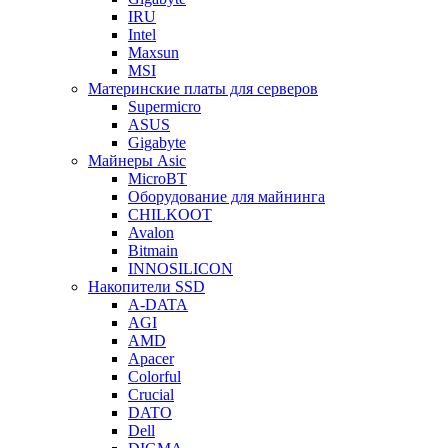
IRU
Intel
Maxsun
MSI
Материнские платы для серверов
Supermicro
ASUS
Gigabyte
Майнеры Asic
MicroBT
Оборудование для майнинга
CHILKOOT
Avalon
Bitmain
INNOSILICON
Накопители SSD
A-DATA
AGI
AMD
Apacer
Colorful
Crucial
DATO
Dell