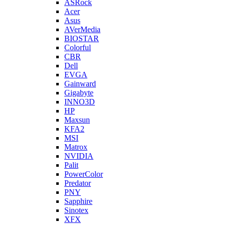
ASRock
Acer
Asus
AVerMedia
BIOSTAR
Colorful
CBR
Dell
EVGA
Gainward
Gigabyte
INNO3D
HP
Maxsun
KFA2
MSI
Matrox
NVIDIA
Palit
PowerColor
Predator
PNY
Sapphire
Sinotex
XFX