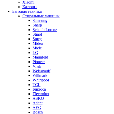
Xiaomi
Катюша
Бытовая техника
Стиральные машины
Samsung
Sharp
Schaub Lorenz
Stinol
Smeg
Midea
Miele
LG
Maunfeld
Pioneer
Vitek
Weissgauff
Willmark
Whirlpool
TCL
Бирюса
Electrolux
ASKO
Atlant
AEG
Bosch