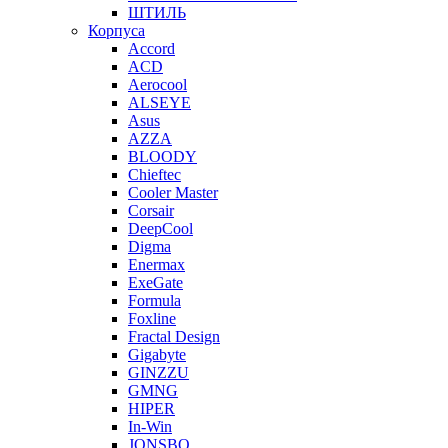
ШТИЛЬ
Корпуса
Accord
ACD
Aerocool
ALSEYE
Asus
AZZA
BLOODY
Chieftec
Cooler Master
Corsair
DeepCool
Digma
Enermax
ExeGate
Formula
Foxline
Fractal Design
Gigabyte
GINZZU
GMNG
HIPER
In-Win
JONSBO