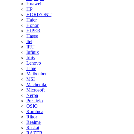
Huawei
HP
HORIZONT
Haier
Honor
HIPER
Hasee
Itel
IRU
Infinix
Irbis
Lenovo
Lime
Maibenben
MSI
Machenike
Microsoft
Nerpa
Prestigio
OSIO
Rombica
Rikor
Realme
Raskat
RAZER