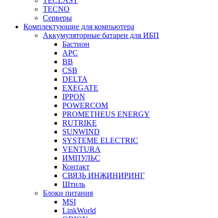
TECLAST
TECNO
Серверы
Комплектующие для компьютера
Аккумуляторные батареи для ИБП
Бастион
APC
BB
CSB
DELTA
EXEGATE
IPPON
POWERCOM
PROMETHEUS ENERGY
RUTRIKE
SUNWIND
SYSTEME ELECTRIC
VENTURA
ИМПУЛЬС
Контакт
СВЯЗЬ ИНЖИНИРИНГ
Штиль
Блоки питания
MSI
LinkWorld