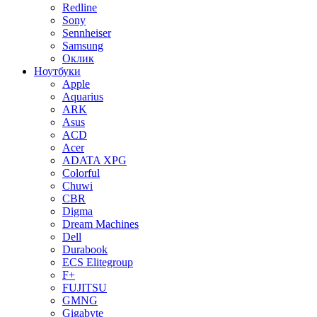
Redline
Sony
Sennheiser
Samsung
Оклик
Ноутбуки
Apple
Aquarius
ARK
Asus
ACD
Acer
ADATA XPG
Colorful
Chuwi
CBR
Digma
Dream Machines
Dell
Durabook
ECS Elitegroup
F+
FUJITSU
GMNG
Gigabyte