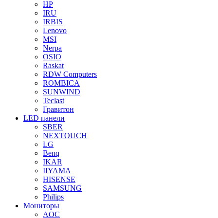
HP
IRU
IRBIS
Lenovo
MSI
Nerpa
OSIO
Raskat
RDW Computers
ROMBICA
SUNWIND
Teclast
Гравитон
LED панели
SBER
NEXTOUCH
LG
Benq
IKAR
IIYAMA
HISENSE
SAMSUNG
Philips
Мониторы
AOC