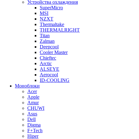
Устройства охлаждения
SuperMicro
MSI
NZXT
Thermaltake
THERMALRIGHT
Titan
Zalman
Deepcool
Cooler Master
Chieftec
Arctic
ALSEYE
Aerocool
ID-COOLING
Моноблоки
Acer
Apple
Amur
CHUWI
Asus
Dell
Digma
F+Tech
Hiper