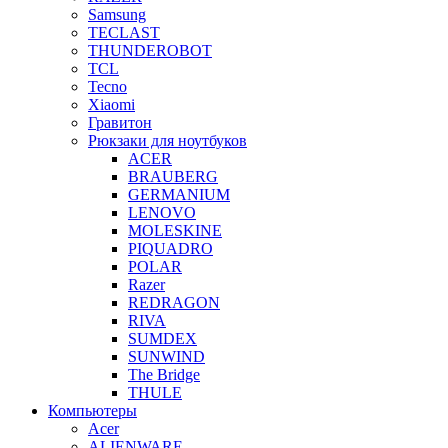
Samsung
TECLAST
THUNDEROBOT
TCL
Tecno
Xiaomi
Гравитон
Рюкзаки для ноутбуков
ACER
BRAUBERG
GERMANIUM
LENOVO
MOLESKINE
PIQUADRO
POLAR
Razer
REDRAGON
RIVA
SUMDEX
SUNWIND
The Bridge
THULE
Компьютеры
Acer
ALIENWARE