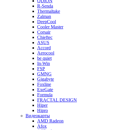
QDION
R-Senda
Thermaltake
Zalman
DeepCool
Cooler Master
Corsair
Chieftec
ASUS
Accord
Aerocool
be quiet
In-Win
FSP
GMNG
Gigabyte
Foxline
ExeGate
Formula
FRACTAL DESIGN
Hiper
Hipro
Видеокарты
AMD Radeon
Afox