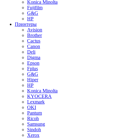
Konica Minolta
Fujifilm
G&G
HP
Принтеры
Avision
Brother
Cactus
Canon
Deli
Digma
Epson
Fplus
G&G
Hiper
HP
Konica Minolta
KYOCERA
Lexmark
OKI
Pantum
Ricoh
Samsung
Sindoh
Xerox