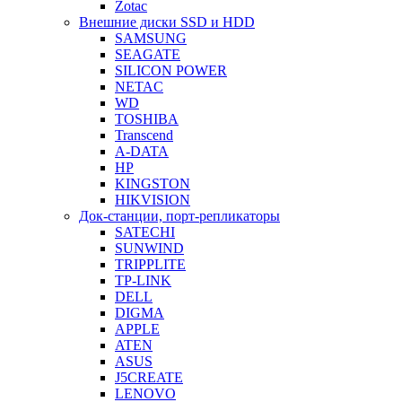
Zotac
Внешние диски SSD и HDD
SAMSUNG
SEAGATE
SILICON POWER
NETAC
WD
TOSHIBA
Transcend
A-DATA
HP
KINGSTON
HIKVISION
Док-станции, порт-репликаторы
SATECHI
SUNWIND
TRIPPLITE
TP-LINK
DELL
DIGMA
APPLE
ATEN
ASUS
J5CREATE
LENOVO