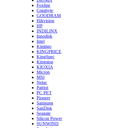
DIGMA
Foxline
Gigabyte
GOODRAM
Hikvision
HP
INDILINX
Innodisk
Intel
Kimtigo
KINGPRICE
KingSpec
Kingston
KIOXIA
Micron
MSI
Netac
Patriot
PC PET
Pioneer
Samsung
SanDisk
Seagate
Silicon Power
SUNWIND