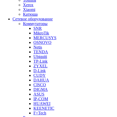
Toshiba
Xerox
Xiaomi
Катюша
Сетевое оборудование
Коммутаторы
SNR
MikroTik
MERCUSYS
OSNOVO
Netis
TENDA
Ubiquiti
TP-Link
ZYXEL
D-Link
CUDY
DAHUA
CISCO
DIGMA
ASUS
IP-COM
HUAWEI
KEENETIC
F+Tech