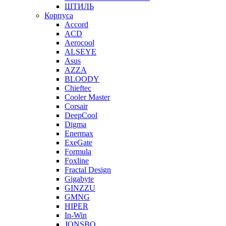
ШТИЛЬ
Корпуса
Accord
ACD
Aerocool
ALSEYE
Asus
AZZA
BLOODY
Chieftec
Cooler Master
Corsair
DeepCool
Digma
Enermax
ExeGate
Formula
Foxline
Fractal Design
Gigabyte
GINZZU
GMNG
HIPER
In-Win
JONSBO