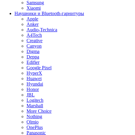
Samsung
Xiaomi
Наушники и Bluetooth-гарнитуры
Apple
Anker
Audio-Technica
A4Tech
Creative
Canyon
Digma
Deppa
Edifier
Google Pixel
HyperX
Huawei
Hyundai
Honor
JBL
Logitech
Marshall
More Choice
Nothing
Olmio
OnePlus
Panasonic