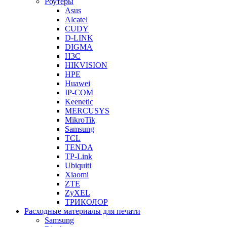
Роутеры
Asus
Alcatel
CUDY
D-LINK
DIGMA
H3C
HIKVISION
HPE
Huawei
IP-COM
Keenetic
MERCUSYS
MikroTik
Samsung
TCL
TENDA
TP-Link
Ubiquiti
Xiaomi
ZTE
ZyXEL
ТРИКОЛОР
Расходные материалы для печати
Samsung