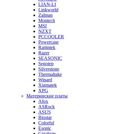
LIAN-LI
Linkworld
Zalman
Montech
MSI
NZXT
PCCOOLER
Powercase
Raijintek
Razer
SEASONIC
Segotep
Silverstone
Thermaltake
Winard
Xigmatek
XPG
Материнские платы
Afox
ASRock
ASUS
Biostar
Colorful
Esonic
Gigabyte