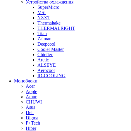
Устройства охлаждения
SuperMicro
MSI
NZXT
Thermaltake
THERMALRIGHT
Titan
Zalman
Deepcool
Cooler Master
Chieftec
Arctic
ALSEYE
Aerocool
ID-COOLING
Моноблоки
Acer
Apple
Amur
CHUWI
Asus
Dell
Digma
F+Tech
Hiper