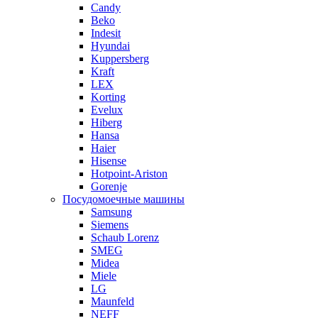
Candy
Beko
Indesit
Hyundai
Kuppersberg
Kraft
LEX
Korting
Evelux
Hiberg
Hansa
Haier
Hisense
Hotpoint-Ariston
Gorenje
Посудомоечные машины
Samsung
Siemens
Schaub Lorenz
SMEG
Midea
Miele
LG
Maunfeld
NEFF