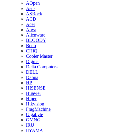
AOpen
Asus
ASRock
ACD
Acer
Aiwa
Alienware
BLOODY
Benq
CHiQ
Cooler Master
Digma
Delta Computers
DELL
Dahua
HP
HISENSE
Huawei
Hiper
Hikvision
FragMachine
Gigabyte
GMNG
IRU
IIYAMA