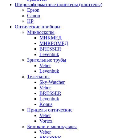
Широкоформатные принтеры (плоттеры)
Epson
Canon
HP
Оптические приборы
Микроскопы
МИКМЕД
МИКРОМЕД
BRESSER
Levenhuk
Зрительные трубы
Veber
Levenhuk
Телескопы
Sky-Watcher
Veber
BRESSER
Levenhuk
Konus
Прицелы оптические
Veber
Vortex
Бинокли и монокуляры
Veber
BRESSER