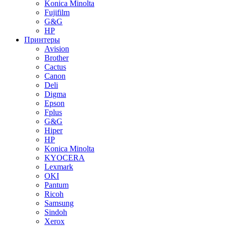
Konica Minolta
Fujifilm
G&G
HP
Принтеры
Avision
Brother
Cactus
Canon
Deli
Digma
Epson
Fplus
G&G
Hiper
HP
Konica Minolta
KYOCERA
Lexmark
OKI
Pantum
Ricoh
Samsung
Sindoh
Xerox