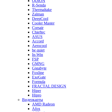
QDION
R-Senda
Thermaltake
Zalman
DeepCool
Cooler Master
Corsair
Chieftec
ASUS
Accord
Aerocool
be quiet
In-Win
FSP
GMNG
Gigabyte
Foxline
ExeGate
Formula
FRACTAL DESIGN
Hiper
Hipro
Видеокарты
AMD Radeon
Afox