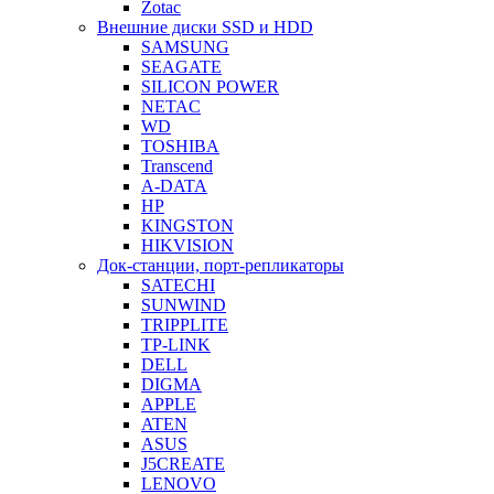
Zotac
Внешние диски SSD и HDD
SAMSUNG
SEAGATE
SILICON POWER
NETAC
WD
TOSHIBA
Transcend
A-DATA
HP
KINGSTON
HIKVISION
Док-станции, порт-репликаторы
SATECHI
SUNWIND
TRIPPLITE
TP-LINK
DELL
DIGMA
APPLE
ATEN
ASUS
J5CREATE
LENOVO