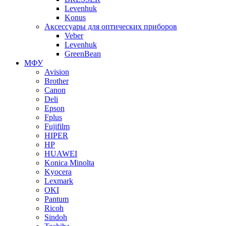
Levenhuk
Konus
Аксессуары для оптических приборов
Veber
Levenhuk
GreenBean
МФУ
Avision
Brother
Canon
Deli
Epson
Fplus
Fujifilm
HIPER
HP
HUAWEI
Konica Minolta
Kyocera
Lexmark
OKI
Pantum
Ricoh
Sindoh