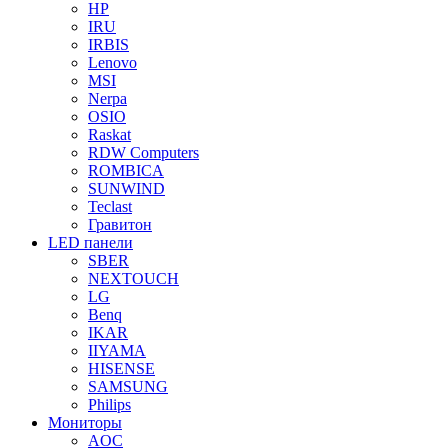
HP
IRU
IRBIS
Lenovo
MSI
Nerpa
OSIO
Raskat
RDW Computers
ROMBICA
SUNWIND
Teclast
Гравитон
LED панели
SBER
NEXTOUCH
LG
Benq
IKAR
IIYAMA
HISENSE
SAMSUNG
Philips
Мониторы
AOC