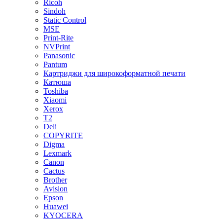
Ricoh
Sindoh
Static Control
MSE
Print-Rite
NVPrint
Panasonic
Pantum
Картриджи для широкоформатной печати
Катюша
Toshiba
Xiaomi
Xerox
T2
Deli
COPYRITE
Digma
Lexmark
Canon
Cactus
Brother
Avision
Epson
Huawei
KYOCERA