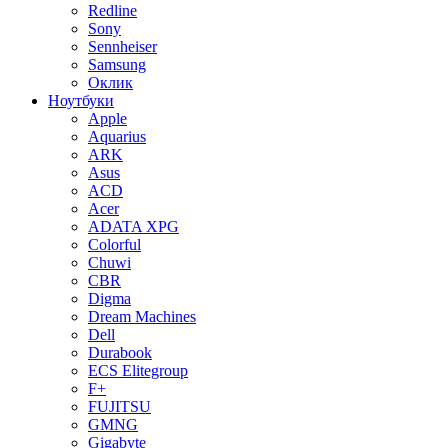
Redline
Sony
Sennheiser
Samsung
Оклик
Ноутбуки
Apple
Aquarius
ARK
Asus
ACD
Acer
ADATA XPG
Colorful
Chuwi
CBR
Digma
Dream Machines
Dell
Durabook
ECS Elitegroup
F+
FUJITSU
GMNG
Gigabyte