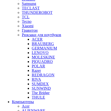
Samsung
TECLAST
THUNDEROBOT
TCL
Tecno
Xiaomi
Гравитон
Рюкзаки для ноутбуков
ACER
BRAUBERG
GERMANIUM
LENOVO
MOLESKINE
PIQUADRO
POLAR
Razer
REDRAGON
RIVA
SUMDEX
SUNWIND
The Bridge
THULE
Компьютеры
Acer
ALIENWARE