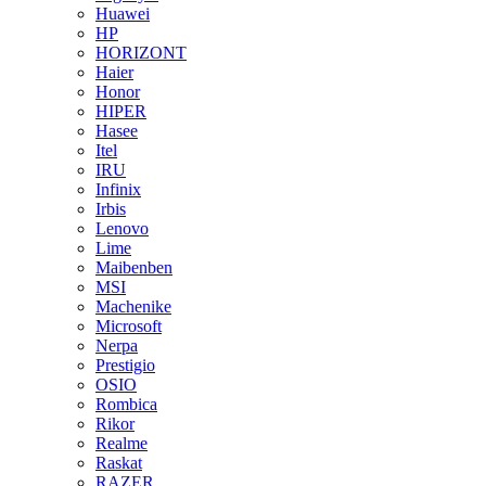
Huawei
HP
HORIZONT
Haier
Honor
HIPER
Hasee
Itel
IRU
Infinix
Irbis
Lenovo
Lime
Maibenben
MSI
Machenike
Microsoft
Nerpa
Prestigio
OSIO
Rombica
Rikor
Realme
Raskat
RAZER