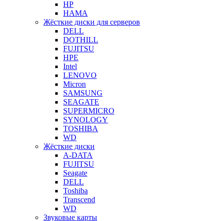
HP
HAMA
Жёсткие диски для серверов
DELL
DOTHILL
FUJITSU
HPE
Intel
LENOVO
Micron
SAMSUNG
SEAGATE
SUPERMICRO
SYNOLOGY
TOSHIBA
WD
Жёсткие диски
A-DATA
FUJITSU
Seagate
DELL
Toshiba
Transcend
WD
Звуковые карты