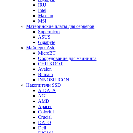
IRU
Intel
Maxsun
MSI
Материнские платы для серверов
Supermicro
ASUS
Gigabyte
Майнеры Asic
MicroBT
Оборудование для майнинга
CHILKOOT
Avalon
Bitmain
INNOSILICON
Накопители SSD
A-DATA
AGI
AMD
Apacer
Colorful
Crucial
DATO
Dell