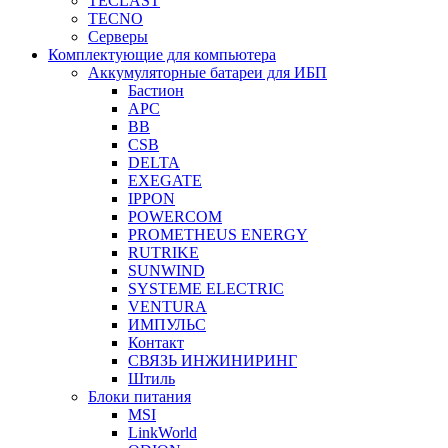
TECLAST
TECNO
Серверы
Комплектующие для компьютера
Аккумуляторные батареи для ИБП
Бастион
APC
BB
CSB
DELTA
EXEGATE
IPPON
POWERCOM
PROMETHEUS ENERGY
RUTRIKE
SUNWIND
SYSTEME ELECTRIC
VENTURA
ИМПУЛЬС
Контакт
СВЯЗЬ ИНЖИНИРИНГ
Штиль
Блоки питания
MSI
LinkWorld