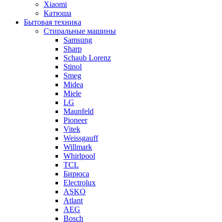
Xiaomi
Катюша
Бытовая техника
Стиральные машины
Samsung
Sharp
Schaub Lorenz
Stinol
Smeg
Midea
Miele
LG
Maunfeld
Pioneer
Vitek
Weissgauff
Willmark
Whirlpool
TCL
Бирюса
Electrolux
ASKO
Atlant
AEG
Bosch