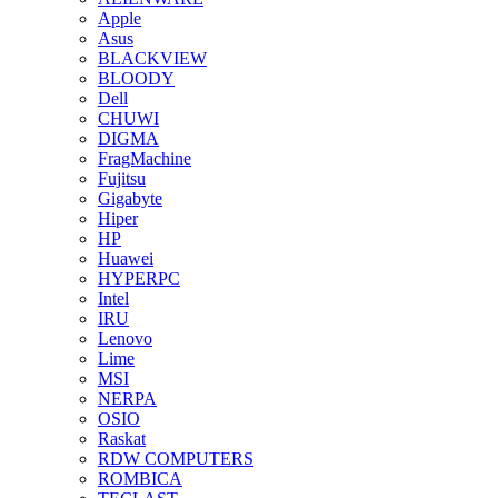
Apple
Asus
BLACKVIEW
BLOODY
Dell
CHUWI
DIGMA
FragMachine
Fujitsu
Gigabyte
Hiper
HP
Huawei
HYPERPC
Intel
IRU
Lenovo
Lime
MSI
NERPA
OSIO
Raskat
RDW COMPUTERS
ROMBICA