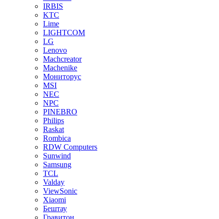
IRBIS
KTC
Lime
LIGHTCOM
LG
Lenovo
Machcreator
Machenike
Мониторус
MSI
NEC
NPC
PINEBRO
Philips
Raskat
Rombica
RDW Computers
Sunwind
Samsung
TCL
Valday
ViewSonic
Xiaomi
Бештау
Гравитон