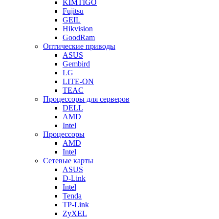
KIMTIGO
Fujitsu
GEIL
Hikvision
GoodRam
Оптические приводы
ASUS
Gembird
LG
LITE-ON
TEAC
Процессоры для серверов
DELL
AMD
Intel
Процессоры
AMD
Intel
Сетевые карты
ASUS
D-Link
Intel
Tenda
TP-Link
ZyXEL