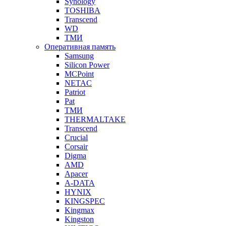
Synology
TOSHIBA
Transcend
WD
ТМИ
Оперативная память
Samsung
Silicon Power
MCPoint
NETAC
Patriot
Pat
ТМИ
THERMALTAKE
Transcend
Crucial
Corsair
Digma
AMD
Apacer
A-DATA
HYNIX
KINGSPEC
Kingmax
Kingston