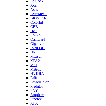
ASRock
Acer
Asus
AVerMedia
BIOSTAR
Colorful
CBR
Dell
EVGA
Gainward
Gigabyte
INNO3D
HP
Maxsun
KFA2
MSI
Matrox
NVIDIA
Palit
PowerColor
Predator
PNY
Sapphire
Sinotex
XFX