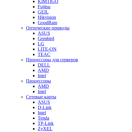
KIMTIGO
Fujitsu
GEIL
Hikvision
GoodRam
Оптические приводы
ASUS
Gembird
LG
LITE-ON
TEAC
Процессоры для серверов
DELL
AMD
Intel
Процессоры
AMD
Intel
Сетевые карты
ASUS
D-Link
Intel
Tenda
TP-Link
ZyXEL