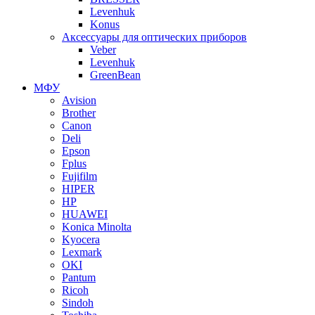
Levenhuk
Konus
Аксессуары для оптических приборов
Veber
Levenhuk
GreenBean
МФУ
Avision
Brother
Canon
Deli
Epson
Fplus
Fujifilm
HIPER
HP
HUAWEI
Konica Minolta
Kyocera
Lexmark
OKI
Pantum
Ricoh
Sindoh