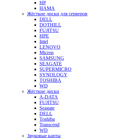
HP
HAMA
Жёсткие диски для серверов
DELL
DOTHILL
FUJITSU
HPE
Intel
LENOVO
Micron
SAMSUNG
SEAGATE
SUPERMICRO
SYNOLOGY
TOSHIBA
WD
Жёсткие диски
A-DATA
FUJITSU
Seagate
DELL
Toshiba
Transcend
WD
Звуковые карты