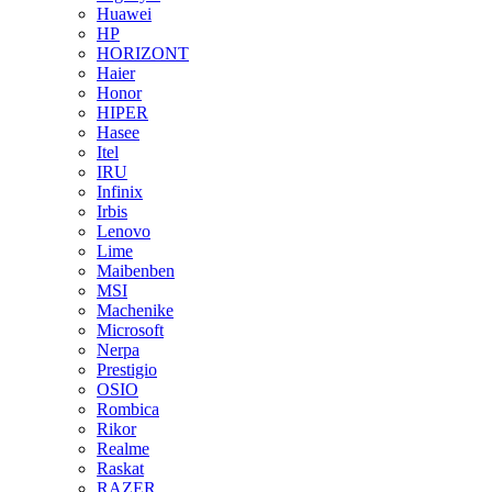
Huawei
HP
HORIZONT
Haier
Honor
HIPER
Hasee
Itel
IRU
Infinix
Irbis
Lenovo
Lime
Maibenben
MSI
Machenike
Microsoft
Nerpa
Prestigio
OSIO
Rombica
Rikor
Realme
Raskat
RAZER