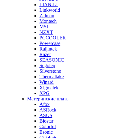
LIAN-LI
Linkworld
Zalman
Montech
MSI
NZXT
PCCOOLER
Powercase
Raijintek
Razer
SEASONIC
Segotep
Silverstone
Thermaltake
Winard
Xigmatek
XPG
Материнские платы
Afox
ASRock
ASUS
Biostar
Colorful
Esonic
Gigabyte