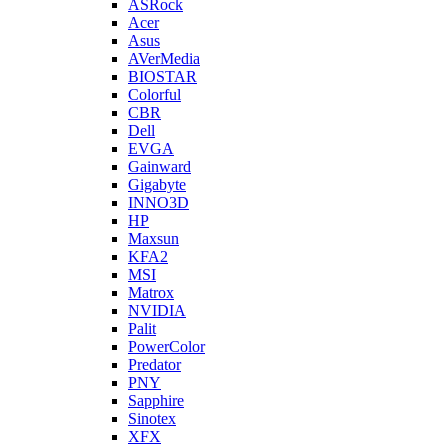
ASRock
Acer
Asus
AVerMedia
BIOSTAR
Colorful
CBR
Dell
EVGA
Gainward
Gigabyte
INNO3D
HP
Maxsun
KFA2
MSI
Matrox
NVIDIA
Palit
PowerColor
Predator
PNY
Sapphire
Sinotex
XFX