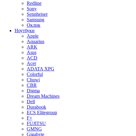
Redline
Sony
Sennheiser
Samsung
Оклик
Ноутбуки
Apple
Aquarius
ARK
Asus
ACD
Acer
ADATA XPG
Colorful
Chuwi
CBR
Digma
Dream Machines
Dell
Durabook
ECS Elitegroup
F+
FUJITSU
GMNG
Gigabyte