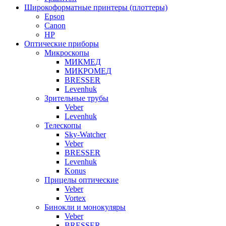
Широкоформатные принтеры (плоттеры)
Epson
Canon
HP
Оптические приборы
Микроскопы
МИКМЕД
МИКРОМЕД
BRESSER
Levenhuk
Зрительные трубы
Veber
Levenhuk
Телескопы
Sky-Watcher
Veber
BRESSER
Levenhuk
Konus
Прицелы оптические
Veber
Vortex
Бинокли и монокуляры
Veber
BRESSER