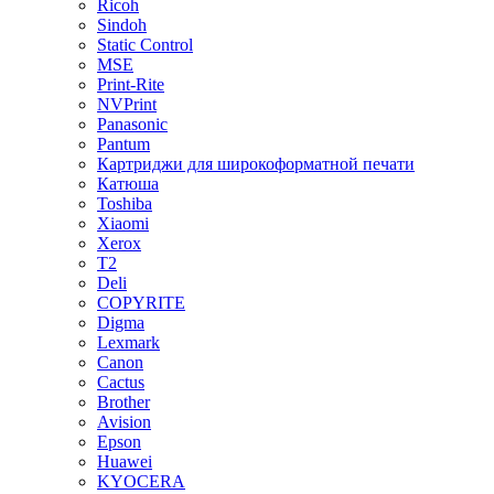
Ricoh
Sindoh
Static Control
MSE
Print-Rite
NVPrint
Panasonic
Pantum
Картриджи для широкоформатной печати
Катюша
Toshiba
Xiaomi
Xerox
T2
Deli
COPYRITE
Digma
Lexmark
Canon
Cactus
Brother
Avision
Epson
Huawei
KYOCERA