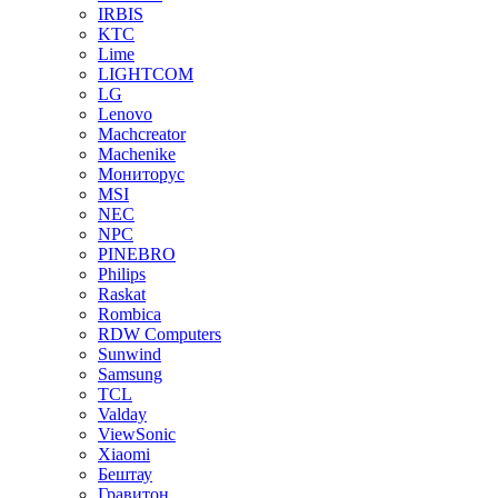
IRBIS
KTC
Lime
LIGHTCOM
LG
Lenovo
Machcreator
Machenike
Мониторус
MSI
NEC
NPC
PINEBRO
Philips
Raskat
Rombica
RDW Computers
Sunwind
Samsung
TCL
Valday
ViewSonic
Xiaomi
Бештау
Гравитон