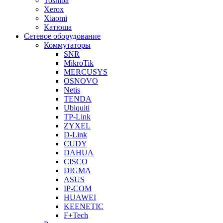
Toshiba
Xerox
Xiaomi
Катюша
Сетевое оборудование
Коммутаторы
SNR
MikroTik
MERCUSYS
OSNOVO
Netis
TENDA
Ubiquiti
TP-Link
ZYXEL
D-Link
CUDY
DAHUA
CISCO
DIGMA
ASUS
IP-COM
HUAWEI
KEENETIC
F+Tech