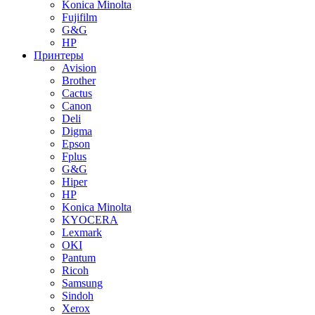
Konica Minolta
Fujifilm
G&G
HP
Принтеры
Avision
Brother
Cactus
Canon
Deli
Digma
Epson
Fplus
G&G
Hiper
HP
Konica Minolta
KYOCERA
Lexmark
OKI
Pantum
Ricoh
Samsung
Sindoh
Xerox