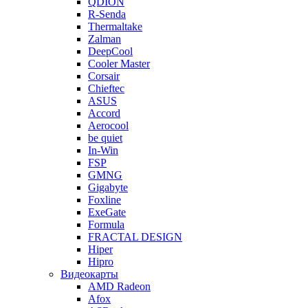
QDION
R-Senda
Thermaltake
Zalman
DeepCool
Cooler Master
Corsair
Chieftec
ASUS
Accord
Aerocool
be quiet
In-Win
FSP
GMNG
Gigabyte
Foxline
ExeGate
Formula
FRACTAL DESIGN
Hiper
Hipro
Видеокарты
AMD Radeon
Afox