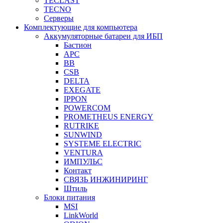
TECLAST
TECNO
Серверы
Комплектующие для компьютера
Аккумуляторные батареи для ИБП
Бастион
APC
BB
CSB
DELTA
EXEGATE
IPPON
POWERCOM
PROMETHEUS ENERGY
RUTRIKE
SUNWIND
SYSTEME ELECTRIC
VENTURA
ИМПУЛЬС
Контакт
СВЯЗЬ ИНЖИНИРИНГ
Штиль
Блоки питания
MSI
LinkWorld