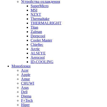
Устройства охлаждения
SuperMicro
MSI
NZXT
Thermaltake
THERMALRIGHT
Titan
Zalman
Deepcool
Cooler Master
Chieftec
Arctic
ALSEYE
Aerocool
ID-COOLING
Моноблоки
Acer
Apple
Amur
CHUWI
Asus
Dell
Digma
F+Tech
Hiper