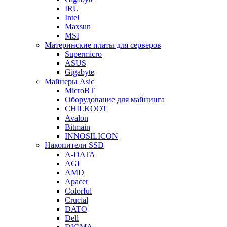
IRU
Intel
Maxsun
MSI
Материнские платы для серверов
Supermicro
ASUS
Gigabyte
Майнеры Asic
MicroBT
Оборудование для майнинга
CHILKOOT
Avalon
Bitmain
INNOSILICON
Накопители SSD
A-DATA
AGI
AMD
Apacer
Colorful
Crucial
DATO
Dell