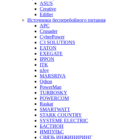
ASUS
Creative
Edifier
Источники бесперебойного питания
APC
Crusader
CyberPower
C3 SOLUTIONS
EATON
EXEGATE
IPPON
ITK
nJoy
MARSRIVA
Qdion
PowerMan
TURBOSKY
POWERCOM
Raskat
SMARTWATT
STARK COUNTRY
SYSTEME ELECTRIC
БАСТИОН
ИМПУЛЬС
СВЯЗЬ ИНЖИНИРИНГ