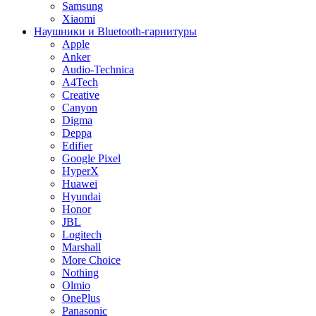
Samsung
Xiaomi
Наушники и Bluetooth-гарнитуры
Apple
Anker
Audio-Technica
A4Tech
Creative
Canyon
Digma
Deppa
Edifier
Google Pixel
HyperX
Huawei
Hyundai
Honor
JBL
Logitech
Marshall
More Choice
Nothing
Olmio
OnePlus
Panasonic