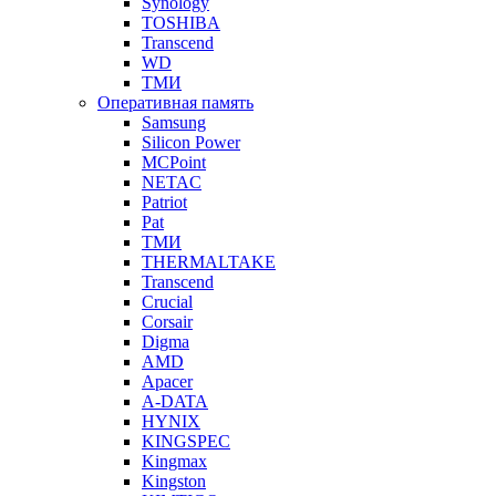
Synology
TOSHIBA
Transcend
WD
ТМИ
Оперативная память
Samsung
Silicon Power
MCPoint
NETAC
Patriot
Pat
ТМИ
THERMALTAKE
Transcend
Crucial
Corsair
Digma
AMD
Apacer
A-DATA
HYNIX
KINGSPEC
Kingmax
Kingston