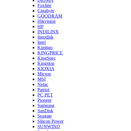
DIGMA
Foxline
Gigabyte
GOODRAM
Hikvision
HP
INDILINX
Innodisk
Intel
Kimtigo
KINGPRICE
KingSpec
Kingston
KIOXIA
Micron
MSI
Netac
Patriot
PC PET
Pioneer
Samsung
SanDisk
Seagate
Silicon Power
SUNWIND