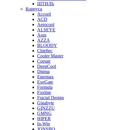
ШТИЛЬ
Корпуса
Accord
ACD
Aerocool
ALSEYE
Asus
AZZA
BLOODY
Chieftec
Cooler Master
Corsair
DeepCool
Digma
Enermax
ExeGate
Formula
Foxline
Fractal Design
Gigabyte
GINZZU
GMNG
HIPER
In-Win
JONSBO