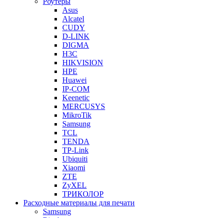
Роутеры
Asus
Alcatel
CUDY
D-LINK
DIGMA
H3C
HIKVISION
HPE
Huawei
IP-COM
Keenetic
MERCUSYS
MikroTik
Samsung
TCL
TENDA
TP-Link
Ubiquiti
Xiaomi
ZTE
ZyXEL
ТРИКОЛОР
Расходные материалы для печати
Samsung