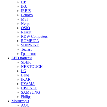
HP
IRU
IRBIS
Lenovo
MSI
Nerpa
OSIO
Raskat
RDW Computers
ROMBICA
SUNWIND
Teclast
Гравитон
LED панели
SBER
NEXTOUCH
LG
Benq
IKAR
IIYAMA
HISENSE
SAMSUNG
Philips
Мониторы
AOC