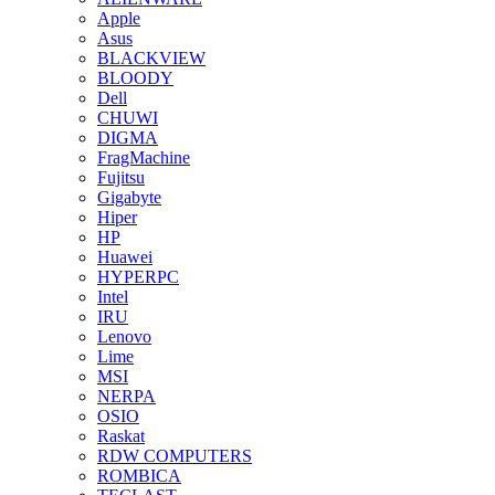
Apple
Asus
BLACKVIEW
BLOODY
Dell
CHUWI
DIGMA
FragMachine
Fujitsu
Gigabyte
Hiper
HP
Huawei
HYPERPC
Intel
IRU
Lenovo
Lime
MSI
NERPA
OSIO
Raskat
RDW COMPUTERS
ROMBICA