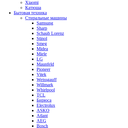
Xiaomi
Катюша
Бытовая техника
Стиральные машины
Samsung
Sharp
Schaub Lorenz
Stinol
Smeg
Midea
Miele
LG
Maunfeld
Pioneer
Vitek
Weissgauff
Willmark
Whirlpool
TCL
Бирюса
Electrolux
ASKO
Atlant
AEG
Bosch