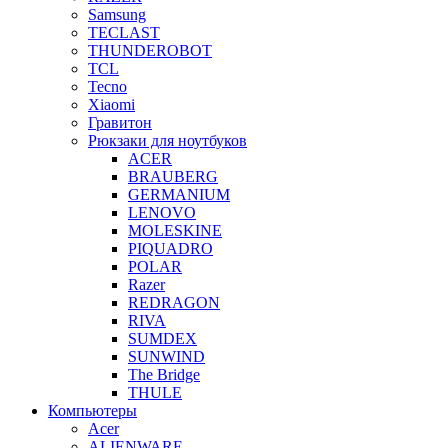
Samsung
TECLAST
THUNDEROBOT
TCL
Tecno
Xiaomi
Гравитон
Рюкзаки для ноутбуков
ACER
BRAUBERG
GERMANIUM
LENOVO
MOLESKINE
PIQUADRO
POLAR
Razer
REDRAGON
RIVA
SUMDEX
SUNWIND
The Bridge
THULE
Компьютеры
Acer
ALIENWARE