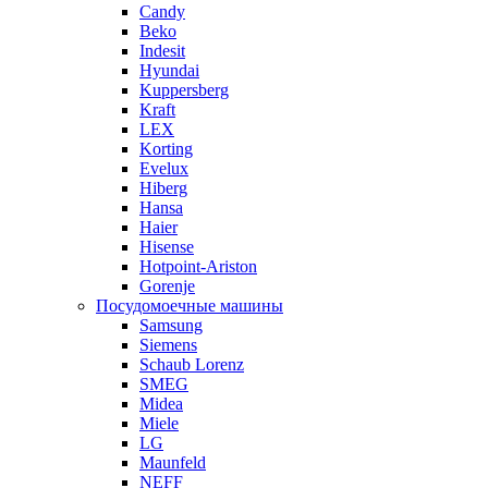
Candy
Beko
Indesit
Hyundai
Kuppersberg
Kraft
LEX
Korting
Evelux
Hiberg
Hansa
Haier
Hisense
Hotpoint-Ariston
Gorenje
Посудомоечные машины
Samsung
Siemens
Schaub Lorenz
SMEG
Midea
Miele
LG
Maunfeld
NEFF