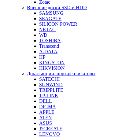
Zotac
Внешние диски SSD и HDD
SAMSUNG
SEAGATE
SILICON POWER
NETAC
WD
TOSHIBA
Transcend
A-DATA
HP
KINGSTON
HIKVISION
Док-станции, порт-репликаторы
SATECHI
SUNWIND
TRIPPLITE
TP-LINK
DELL
DIGMA
APPLE
ATEN
ASUS
J5CREATE
LENOVO