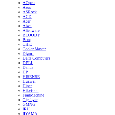
AOpen
Asus
ASRock
ACD
Acer
Aiwa
Alienware
BLOODY
Benq
CHiQ
Cooler Master
Digma
Delta Computers
DELL
Dahua
HP
HISENSE
Huawei
Hiper
Hikvision
FragMachine
Gigabyte
GMNG
IRU
IIYAMA