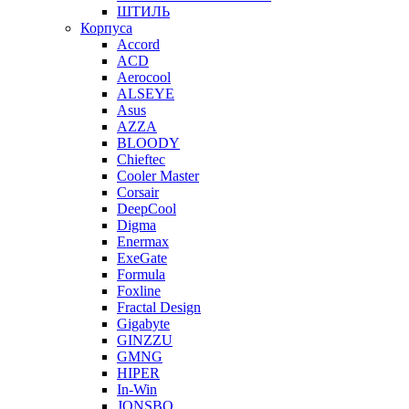
ШТИЛЬ
Корпуса
Accord
ACD
Aerocool
ALSEYE
Asus
AZZA
BLOODY
Chieftec
Cooler Master
Corsair
DeepCool
Digma
Enermax
ExeGate
Formula
Foxline
Fractal Design
Gigabyte
GINZZU
GMNG
HIPER
In-Win
JONSBO