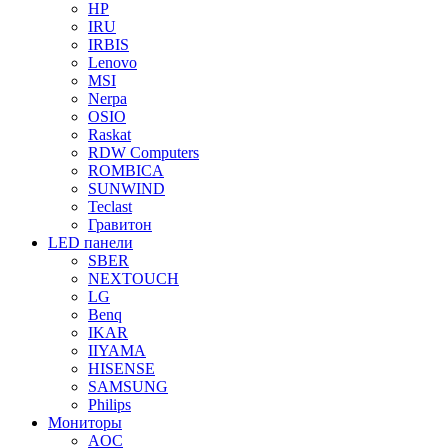
HP
IRU
IRBIS
Lenovo
MSI
Nerpa
OSIO
Raskat
RDW Computers
ROMBICA
SUNWIND
Teclast
Гравитон
LED панели
SBER
NEXTOUCH
LG
Benq
IKAR
IIYAMA
HISENSE
SAMSUNG
Philips
Мониторы
AOC