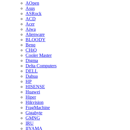
AOpen
Asus
ASRock
ACD
Acer
Aiwa
Alienware
BLOODY
Benq
CHiQ
Cooler Master
Digma
Delta Computers
DELL
Dahua
HP
HISENSE
Huawei
Hiper
Hikvision
FragMachine
Gigabyte
GMNG
IRU
IIYAMA