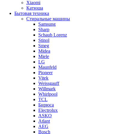
Xiaomi
Катюша
Бытовая техника
Стиральные машины
Samsung
Sharp
Schaub Lorenz
Stinol
Smeg
Midea
Miele
LG
Maunfeld
Pioneer
Vitek
Weissgauff
Willmark
Whirlpool
TCL
Бирюса
Electrolux
ASKO
Atlant
AEG
Bosch