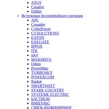
ASUS
Creative
Edifier
Источники бесперебойного питания
APC
Crusader
CyberPower
C3 SOLUTIONS
EATON
EXEGATE
IPPON
ITK
nJoy
MARSRIVA
Qdion
PowerMan
TURBOSKY
POWERCOM
Raskat
SMARTWATT
STARK COUNTRY
SYSTEME ELECTRIC
БАСТИОН
ИМПУЛЬС
СВЯЗЬ ИНЖИНИРИНГ