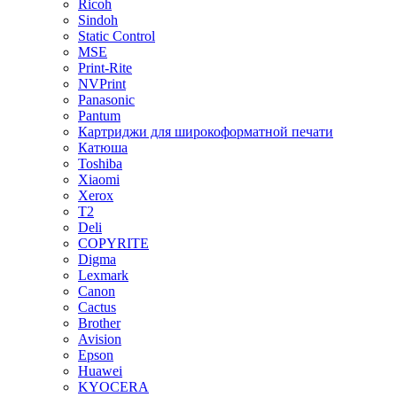
Ricoh
Sindoh
Static Control
MSE
Print-Rite
NVPrint
Panasonic
Pantum
Картриджи для широкоформатной печати
Катюша
Toshiba
Xiaomi
Xerox
T2
Deli
COPYRITE
Digma
Lexmark
Canon
Cactus
Brother
Avision
Epson
Huawei
KYOCERA