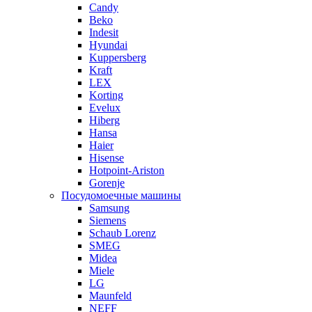
Candy
Beko
Indesit
Hyundai
Kuppersberg
Kraft
LEX
Korting
Evelux
Hiberg
Hansa
Haier
Hisense
Hotpoint-Ariston
Gorenje
Посудомоечные машины
Samsung
Siemens
Schaub Lorenz
SMEG
Midea
Miele
LG
Maunfeld
NEFF