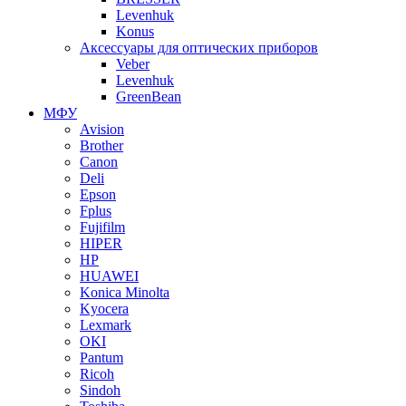
Levenhuk
Konus
Аксессуары для оптических приборов
Veber
Levenhuk
GreenBean
МФУ
Avision
Brother
Canon
Deli
Epson
Fplus
Fujifilm
HIPER
HP
HUAWEI
Konica Minolta
Kyocera
Lexmark
OKI
Pantum
Ricoh
Sindoh