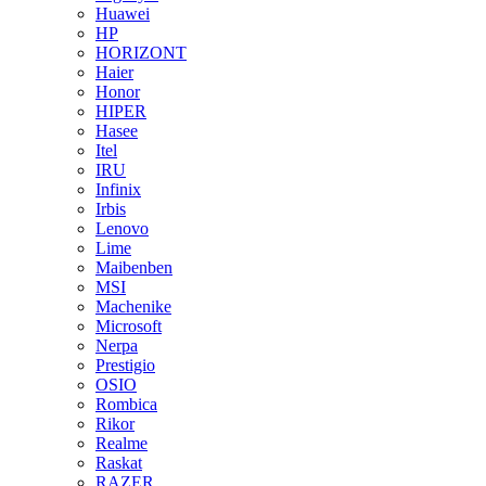
Huawei
HP
HORIZONT
Haier
Honor
HIPER
Hasee
Itel
IRU
Infinix
Irbis
Lenovo
Lime
Maibenben
MSI
Machenike
Microsoft
Nerpa
Prestigio
OSIO
Rombica
Rikor
Realme
Raskat
RAZER