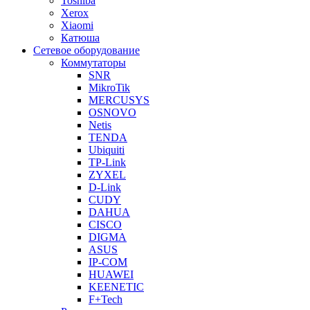
Toshiba
Xerox
Xiaomi
Катюша
Сетевое оборудование
Коммутаторы
SNR
MikroTik
MERCUSYS
OSNOVO
Netis
TENDA
Ubiquiti
TP-Link
ZYXEL
D-Link
CUDY
DAHUA
CISCO
DIGMA
ASUS
IP-COM
HUAWEI
KEENETIC
F+Tech