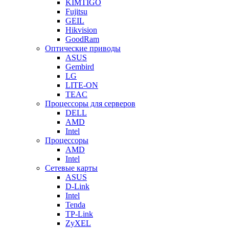
KIMTIGO
Fujitsu
GEIL
Hikvision
GoodRam
Оптические приводы
ASUS
Gembird
LG
LITE-ON
TEAC
Процессоры для серверов
DELL
AMD
Intel
Процессоры
AMD
Intel
Сетевые карты
ASUS
D-Link
Intel
Tenda
TP-Link
ZyXEL