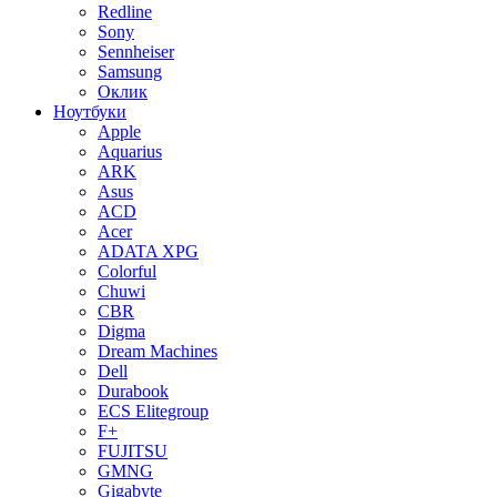
Redline
Sony
Sennheiser
Samsung
Оклик
Ноутбуки
Apple
Aquarius
ARK
Asus
ACD
Acer
ADATA XPG
Colorful
Chuwi
CBR
Digma
Dream Machines
Dell
Durabook
ECS Elitegroup
F+
FUJITSU
GMNG
Gigabyte