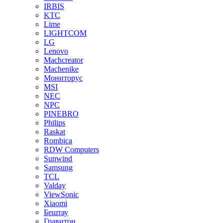
IRBIS
KTC
Lime
LIGHTCOM
LG
Lenovo
Machcreator
Machenike
Мониторус
MSI
NEC
NPC
PINEBRO
Philips
Raskat
Rombica
RDW Computers
Sunwind
Samsung
TCL
Valday
ViewSonic
Xiaomi
Бештау
Гравитон