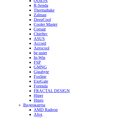
QDION
R-Senda
Thermaltake
Zalman
DeepCool
Cooler Master
Corsair
Chieftec
ASUS
Accord
Aerocool
be quiet
In-Win
FSP
GMNG
Gigabyte
Foxline
ExeGate
Formula
FRACTAL DESIGN
Hiper
Hipro
Видеокарты
AMD Radeon
Afox