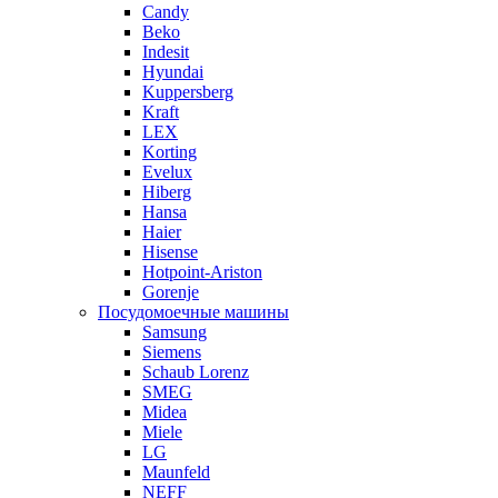
Candy
Beko
Indesit
Hyundai
Kuppersberg
Kraft
LEX
Korting
Evelux
Hiberg
Hansa
Haier
Hisense
Hotpoint-Ariston
Gorenje
Посудомоечные машины
Samsung
Siemens
Schaub Lorenz
SMEG
Midea
Miele
LG
Maunfeld
NEFF