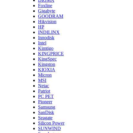
DIGMA
Foxline
Gigabyte
GOODRAM
Hikvision
HP
INDILINX
Innodisk
Intel
Kimtigo
KINGPRICE
KingSpec
Kingston
KIOXIA
Micron
MSI
Netac
Patriot
PC PET
Pioneer
Samsung
SanDisk
Seagate
Silicon Power
SUNWIND