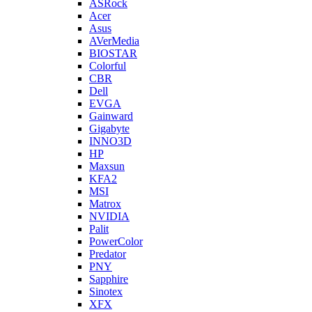
ASRock
Acer
Asus
AVerMedia
BIOSTAR
Colorful
CBR
Dell
EVGA
Gainward
Gigabyte
INNO3D
HP
Maxsun
KFA2
MSI
Matrox
NVIDIA
Palit
PowerColor
Predator
PNY
Sapphire
Sinotex
XFX