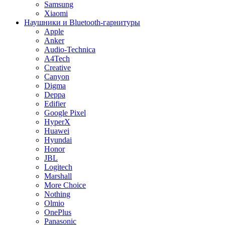
Samsung
Xiaomi
Наушники и Bluetooth-гарнитуры
Apple
Anker
Audio-Technica
A4Tech
Creative
Canyon
Digma
Deppa
Edifier
Google Pixel
HyperX
Huawei
Hyundai
Honor
JBL
Logitech
Marshall
More Choice
Nothing
Olmio
OnePlus
Panasonic