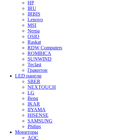
HP
IRU
IRBIS
Lenovo
MSI
Nerpa
OSIO
Raskat
RDW Computers
ROMBICA
SUNWIND
Teclast
Гравитон
LED панели
SBER
NEXTOUCH
LG
Benq
IKAR
IIYAMA
HISENSE
SAMSUNG
Philips
Мониторы
AOC