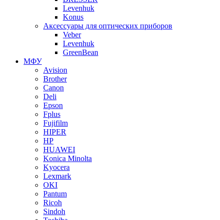
Levenhuk
Konus
Аксессуары для оптических приборов
Veber
Levenhuk
GreenBean
МФУ
Avision
Brother
Canon
Deli
Epson
Fplus
Fujifilm
HIPER
HP
HUAWEI
Konica Minolta
Kyocera
Lexmark
OKI
Pantum
Ricoh
Sindoh