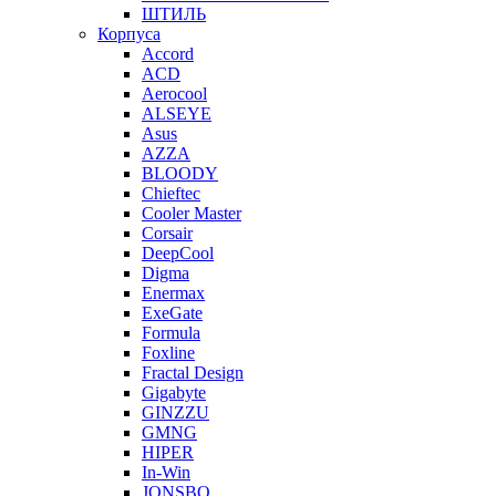
ШТИЛЬ
Корпуса
Accord
ACD
Aerocool
ALSEYE
Asus
AZZA
BLOODY
Chieftec
Cooler Master
Corsair
DeepCool
Digma
Enermax
ExeGate
Formula
Foxline
Fractal Design
Gigabyte
GINZZU
GMNG
HIPER
In-Win
JONSBO