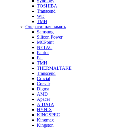
Synology
TOSHIBA
Transcend
WD
ТМИ
Оперативная память
Samsung
Silicon Power
MCPoint
NETAC
Patriot
Pat
ТМИ
THERMALTAKE
Transcend
Crucial
Corsair
Digma
AMD
Apacer
A-DATA
HYNIX
KINGSPEC
Kingmax
Kingston