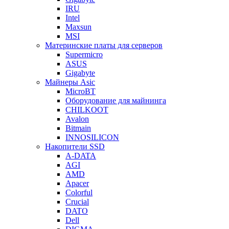
IRU
Intel
Maxsun
MSI
Материнские платы для серверов
Supermicro
ASUS
Gigabyte
Майнеры Asic
MicroBT
Оборудование для майнинга
CHILKOOT
Avalon
Bitmain
INNOSILICON
Накопители SSD
A-DATA
AGI
AMD
Apacer
Colorful
Crucial
DATO
Dell