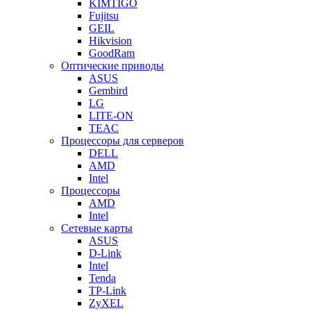
KIMTIGO
Fujitsu
GEIL
Hikvision
GoodRam
Оптические приводы
ASUS
Gembird
LG
LITE-ON
TEAC
Процессоры для серверов
DELL
AMD
Intel
Процессоры
AMD
Intel
Сетевые карты
ASUS
D-Link
Intel
Tenda
TP-Link
ZyXEL