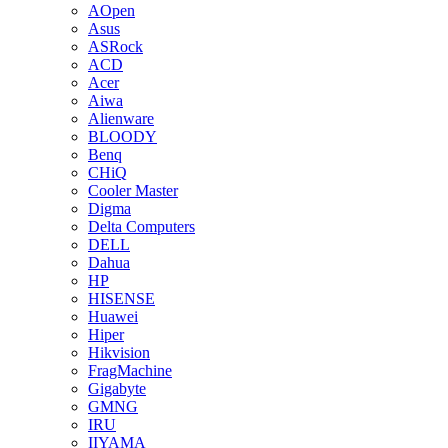
AOpen
Asus
ASRock
ACD
Acer
Aiwa
Alienware
BLOODY
Benq
CHiQ
Cooler Master
Digma
Delta Computers
DELL
Dahua
HP
HISENSE
Huawei
Hiper
Hikvision
FragMachine
Gigabyte
GMNG
IRU
IIYAMA