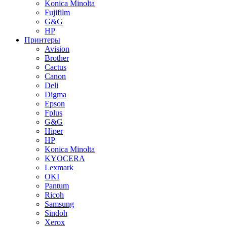
Konica Minolta
Fujifilm
G&G
HP
Принтеры
Avision
Brother
Cactus
Canon
Deli
Digma
Epson
Fplus
G&G
Hiper
HP
Konica Minolta
KYOCERA
Lexmark
OKI
Pantum
Ricoh
Samsung
Sindoh
Xerox