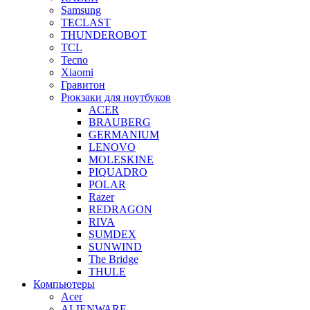
Samsung
TECLAST
THUNDEROBOT
TCL
Tecno
Xiaomi
Гравитон
Рюкзаки для ноутбуков
ACER
BRAUBERG
GERMANIUM
LENOVO
MOLESKINE
PIQUADRO
POLAR
Razer
REDRAGON
RIVA
SUMDEX
SUNWIND
The Bridge
THULE
Компьютеры
Acer
ALIENWARE