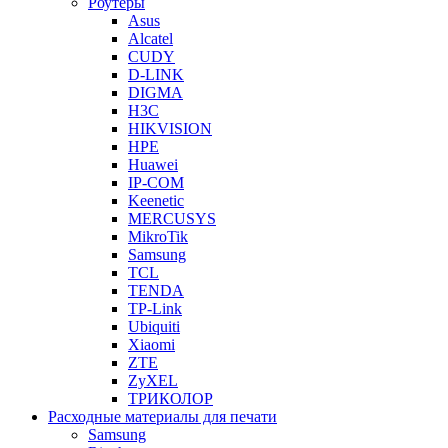
Роутеры
Asus
Alcatel
CUDY
D-LINK
DIGMA
H3C
HIKVISION
HPE
Huawei
IP-COM
Keenetic
MERCUSYS
MikroTik
Samsung
TCL
TENDA
TP-Link
Ubiquiti
Xiaomi
ZTE
ZyXEL
ТРИКОЛОР
Расходные материалы для печати
Samsung