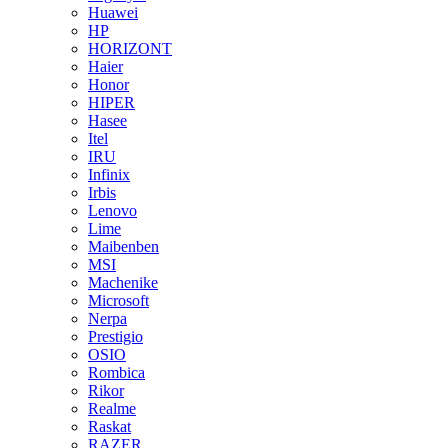
Huawei
HP
HORIZONT
Haier
Honor
HIPER
Hasee
Itel
IRU
Infinix
Irbis
Lenovo
Lime
Maibenben
MSI
Machenike
Microsoft
Nerpa
Prestigio
OSIO
Rombica
Rikor
Realme
Raskat
RAZER