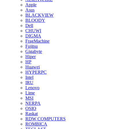
Apple
Asus
BLACKVIEW
BLOODY
Dell
CHUWI
DIGMA
FragMachine
Fujitsu
Gigabyte
Hiper
HP
Huawei
HYPERPC
Intel
IRU
Lenovo
Lime
MSI
NERPA
OSIO
Raskat
RDW COMPUTERS
ROMBICA