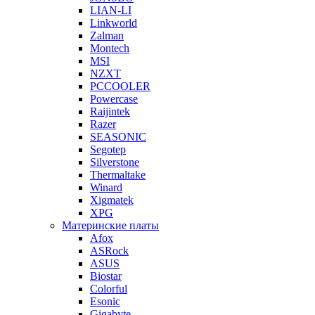
LIAN-LI
Linkworld
Zalman
Montech
MSI
NZXT
PCCOOLER
Powercase
Raijintek
Razer
SEASONIC
Segotep
Silverstone
Thermaltake
Winard
Xigmatek
XPG
Материнские платы
Afox
ASRock
ASUS
Biostar
Colorful
Esonic
Gigabyte