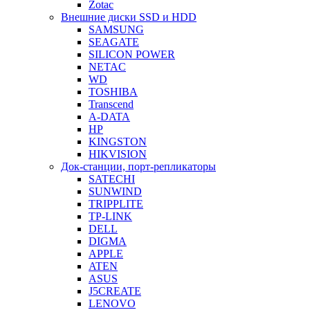
Zotac
Внешние диски SSD и HDD
SAMSUNG
SEAGATE
SILICON POWER
NETAC
WD
TOSHIBA
Transcend
A-DATA
HP
KINGSTON
HIKVISION
Док-станции, порт-репликаторы
SATECHI
SUNWIND
TRIPPLITE
TP-LINK
DELL
DIGMA
APPLE
ATEN
ASUS
J5CREATE
LENOVO