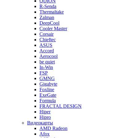
QDION
R-Senda
Thermaltake
Zalman
DeepCool
Cooler Master
Corsair
Chieftec
ASUS
Accord
Aerocool
be quiet
In-Win
FSP
GMNG
Gigabyte
Foxline
ExeGate
Formula
FRACTAL DESIGN
Hiper
Hipro
Видеокарты
AMD Radeon
Afox