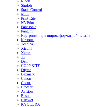
Ricoh
Sindoh
Static Control
MSE
Print-Rite
NVPrint
Panasonic
Pantum
Картриджи для широкоформатной печати
Катюша
Toshiba
Xiaomi
Xerox
T2
Deli
COPYRITE
Digma
Lexmark
Canon
Cactus
Brother
Avision
Epson
Huawei
KYOCERA