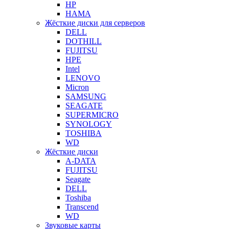
HP
HAMA
Жёсткие диски для серверов
DELL
DOTHILL
FUJITSU
HPE
Intel
LENOVO
Micron
SAMSUNG
SEAGATE
SUPERMICRO
SYNOLOGY
TOSHIBA
WD
Жёсткие диски
A-DATA
FUJITSU
Seagate
DELL
Toshiba
Transcend
WD
Звуковые карты