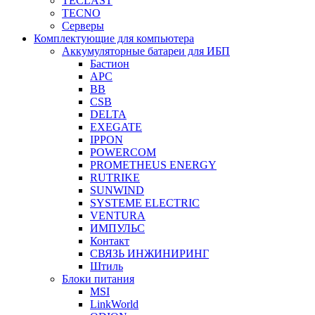
TECLAST
TECNO
Серверы
Комплектующие для компьютера
Аккумуляторные батареи для ИБП
Бастион
APC
BB
CSB
DELTA
EXEGATE
IPPON
POWERCOM
PROMETHEUS ENERGY
RUTRIKE
SUNWIND
SYSTEME ELECTRIC
VENTURA
ИМПУЛЬС
Контакт
СВЯЗЬ ИНЖИНИРИНГ
Штиль
Блоки питания
MSI
LinkWorld