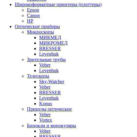
Широкоформатные принтеры (плоттеры)
Epson
Canon
HP
Оптические приборы
Микроскопы
МИКМЕД
МИКРОМЕД
BRESSER
Levenhuk
Зрительные трубы
Veber
Levenhuk
Телескопы
Sky-Watcher
Veber
BRESSER
Levenhuk
Konus
Прицелы оптические
Veber
Vortex
Бинокли и монокуляры
Veber
BRESSER