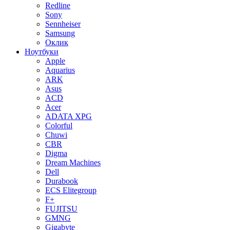
Redline
Sony
Sennheiser
Samsung
Оклик
Ноутбуки
Apple
Aquarius
ARK
Asus
ACD
Acer
ADATA XPG
Colorful
Chuwi
CBR
Digma
Dream Machines
Dell
Durabook
ECS Elitegroup
F+
FUJITSU
GMNG
Gigabyte