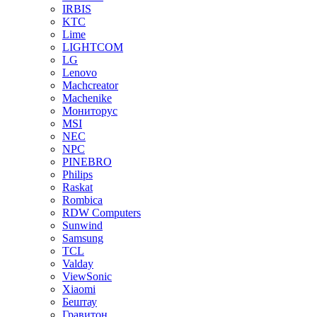
IRBIS
KTC
Lime
LIGHTCOM
LG
Lenovo
Machcreator
Machenike
Мониторус
MSI
NEC
NPC
PINEBRO
Philips
Raskat
Rombica
RDW Computers
Sunwind
Samsung
TCL
Valday
ViewSonic
Xiaomi
Бештау
Гравитон