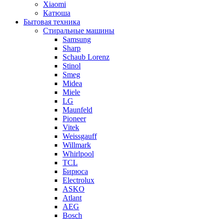
Xiaomi
Катюша
Бытовая техника
Стиральные машины
Samsung
Sharp
Schaub Lorenz
Stinol
Smeg
Midea
Miele
LG
Maunfeld
Pioneer
Vitek
Weissgauff
Willmark
Whirlpool
TCL
Бирюса
Electrolux
ASKO
Atlant
AEG
Bosch