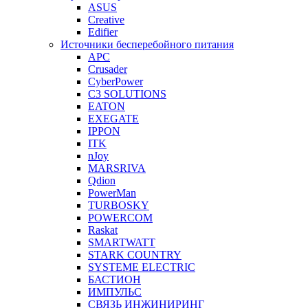
ASUS
Creative
Edifier
Источники бесперебойного питания
APC
Crusader
CyberPower
C3 SOLUTIONS
EATON
EXEGATE
IPPON
ITK
nJoy
MARSRIVA
Qdion
PowerMan
TURBOSKY
POWERCOM
Raskat
SMARTWATT
STARK COUNTRY
SYSTEME ELECTRIC
БАСТИОН
ИМПУЛЬС
СВЯЗЬ ИНЖИНИРИНГ