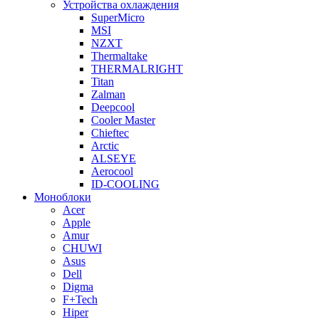
Устройства охлаждения
SuperMicro
MSI
NZXT
Thermaltake
THERMALRIGHT
Titan
Zalman
Deepcool
Cooler Master
Chieftec
Arctic
ALSEYE
Aerocool
ID-COOLING
Моноблоки
Acer
Apple
Amur
CHUWI
Asus
Dell
Digma
F+Tech
Hiper