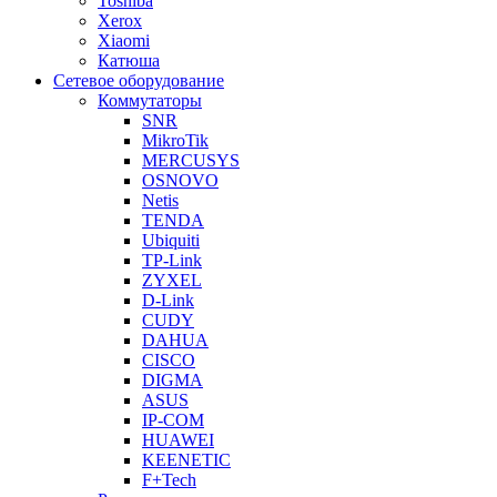
Toshiba
Xerox
Xiaomi
Катюша
Сетевое оборудование
Коммутаторы
SNR
MikroTik
MERCUSYS
OSNOVO
Netis
TENDA
Ubiquiti
TP-Link
ZYXEL
D-Link
CUDY
DAHUA
CISCO
DIGMA
ASUS
IP-COM
HUAWEI
KEENETIC
F+Tech