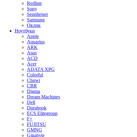
Redline
Sony
Sennheiser
Samsung
Оклик
Ноутбуки
Apple
Aquarius
ARK
Asus
ACD
Acer
ADATA XPG
Colorful
Chuwi
CBR
Digma
Dream Machines
Dell
Durabook
ECS Elitegroup
F+
FUJITSU
GMNG
Gigabyte