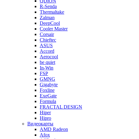
QDION
R-Senda
Thermaltake
Zalman
DeepCool
Cooler Master
Corsair
Chieftec
ASUS
Accord
Aerocool
be quiet
In-Win
FSP
GMNG
Gigabyte
Foxline
ExeGate
Formula
FRACTAL DESIGN
Hiper
Hipro
Видеокарты
AMD Radeon
Afox