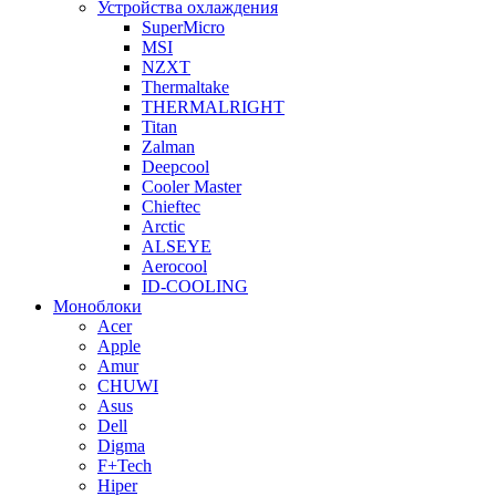
Устройства охлаждения
SuperMicro
MSI
NZXT
Thermaltake
THERMALRIGHT
Titan
Zalman
Deepcool
Cooler Master
Chieftec
Arctic
ALSEYE
Aerocool
ID-COOLING
Моноблоки
Acer
Apple
Amur
CHUWI
Asus
Dell
Digma
F+Tech
Hiper