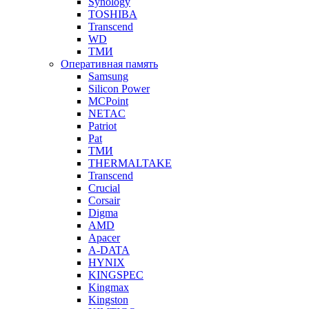
Synology
TOSHIBA
Transcend
WD
ТМИ
Оперативная память
Samsung
Silicon Power
MCPoint
NETAC
Patriot
Pat
ТМИ
THERMALTAKE
Transcend
Crucial
Corsair
Digma
AMD
Apacer
A-DATA
HYNIX
KINGSPEC
Kingmax
Kingston