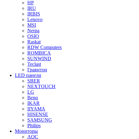
HP
IRU
IRBIS
Lenovo
MSI
Nerpa
OSIO
Raskat
RDW Computers
ROMBICA
SUNWIND
Teclast
Гравитон
LED панели
SBER
NEXTOUCH
LG
Benq
IKAR
IIYAMA
HISENSE
SAMSUNG
Philips
Мониторы
AOC