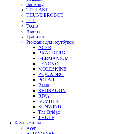
Samsung
TECLAST
THUNDEROBOT
TCL
Tecno
Xiaomi
Гравитон
Рюкзаки для ноутбуков
ACER
BRAUBERG
GERMANIUM
LENOVO
MOLESKINE
PIQUADRO
POLAR
Razer
REDRAGON
RIVA
SUMDEX
SUNWIND
The Bridge
THULE
Компьютеры
Acer
ALIENWARE