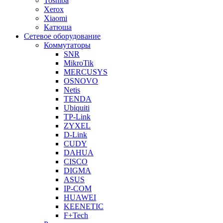
Toshiba
Xerox
Xiaomi
Катюша
Сетевое оборудование
Коммутаторы
SNR
MikroTik
MERCUSYS
OSNOVO
Netis
TENDA
Ubiquiti
TP-Link
ZYXEL
D-Link
CUDY
DAHUA
CISCO
DIGMA
ASUS
IP-COM
HUAWEI
KEENETIC
F+Tech