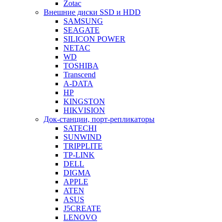
Zotac
Внешние диски SSD и HDD
SAMSUNG
SEAGATE
SILICON POWER
NETAC
WD
TOSHIBA
Transcend
A-DATA
HP
KINGSTON
HIKVISION
Док-станции, порт-репликаторы
SATECHI
SUNWIND
TRIPPLITE
TP-LINK
DELL
DIGMA
APPLE
ATEN
ASUS
J5CREATE
LENOVO