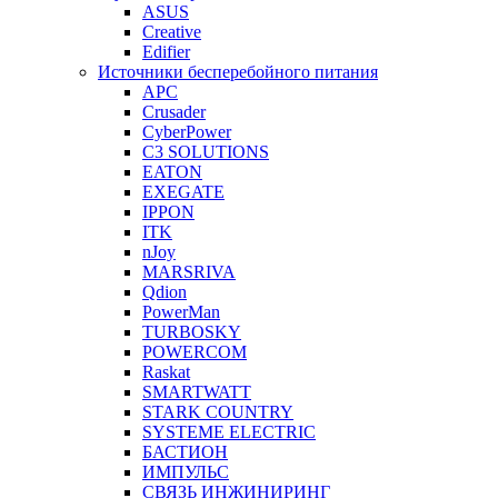
ASUS
Creative
Edifier
Источники бесперебойного питания
APC
Crusader
CyberPower
C3 SOLUTIONS
EATON
EXEGATE
IPPON
ITK
nJoy
MARSRIVA
Qdion
PowerMan
TURBOSKY
POWERCOM
Raskat
SMARTWATT
STARK COUNTRY
SYSTEME ELECTRIC
БАСТИОН
ИМПУЛЬС
СВЯЗЬ ИНЖИНИРИНГ