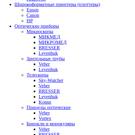
Широкоформатные принтеры (плоттеры)
Epson
Canon
HP
Оптические приборы
Микроскопы
МИКМЕД
МИКРОМЕД
BRESSER
Levenhuk
Зрительные трубы
Veber
Levenhuk
Телескопы
Sky-Watcher
Veber
BRESSER
Levenhuk
Konus
Прицелы оптические
Veber
Vortex
Бинокли и монокуляры
Veber
BRESSER