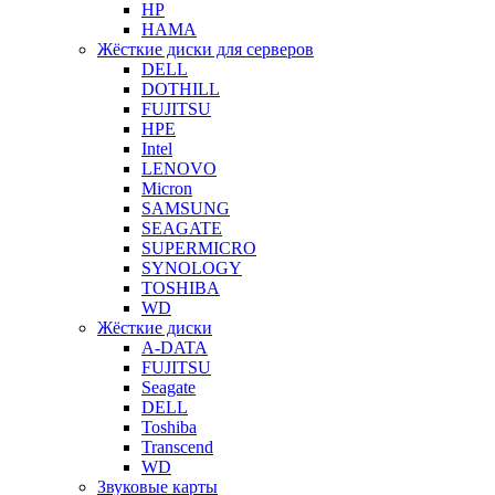
HP
HAMA
Жёсткие диски для серверов
DELL
DOTHILL
FUJITSU
HPE
Intel
LENOVO
Micron
SAMSUNG
SEAGATE
SUPERMICRO
SYNOLOGY
TOSHIBA
WD
Жёсткие диски
A-DATA
FUJITSU
Seagate
DELL
Toshiba
Transcend
WD
Звуковые карты