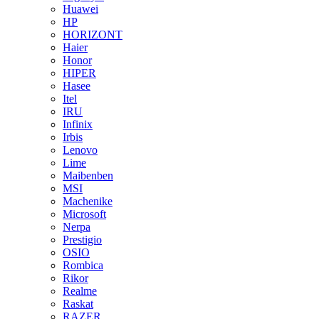
Huawei
HP
HORIZONT
Haier
Honor
HIPER
Hasee
Itel
IRU
Infinix
Irbis
Lenovo
Lime
Maibenben
MSI
Machenike
Microsoft
Nerpa
Prestigio
OSIO
Rombica
Rikor
Realme
Raskat
RAZER