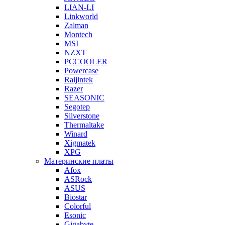
LIAN-LI
Linkworld
Zalman
Montech
MSI
NZXT
PCCOOLER
Powercase
Raijintek
Razer
SEASONIC
Segotep
Silverstone
Thermaltake
Winard
Xigmatek
XPG
Материнские платы
Afox
ASRock
ASUS
Biostar
Colorful
Esonic
Gigabyte