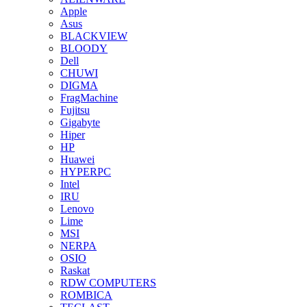
Apple
Asus
BLACKVIEW
BLOODY
Dell
CHUWI
DIGMA
FragMachine
Fujitsu
Gigabyte
Hiper
HP
Huawei
HYPERPC
Intel
IRU
Lenovo
Lime
MSI
NERPA
OSIO
Raskat
RDW COMPUTERS
ROMBICA