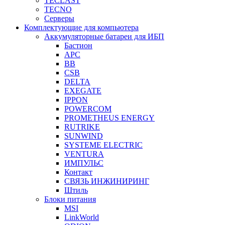
TECLAST
TECNO
Серверы
Комплектующие для компьютера
Аккумуляторные батареи для ИБП
Бастион
APC
BB
CSB
DELTA
EXEGATE
IPPON
POWERCOM
PROMETHEUS ENERGY
RUTRIKE
SUNWIND
SYSTEME ELECTRIC
VENTURA
ИМПУЛЬС
Контакт
СВЯЗЬ ИНЖИНИРИНГ
Штиль
Блоки питания
MSI
LinkWorld