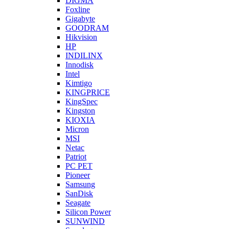
DIGMA
Foxline
Gigabyte
GOODRAM
Hikvision
HP
INDILINX
Innodisk
Intel
Kimtigo
KINGPRICE
KingSpec
Kingston
KIOXIA
Micron
MSI
Netac
Patriot
PC PET
Pioneer
Samsung
SanDisk
Seagate
Silicon Power
SUNWIND