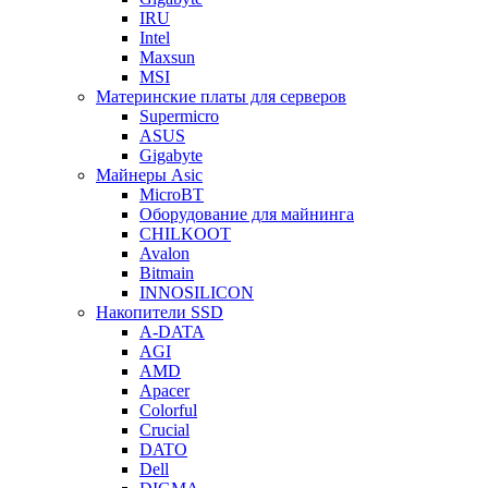
IRU
Intel
Maxsun
MSI
Материнские платы для серверов
Supermicro
ASUS
Gigabyte
Майнеры Asic
MicroBT
Оборудование для майнинга
CHILKOOT
Avalon
Bitmain
INNOSILICON
Накопители SSD
A-DATA
AGI
AMD
Apacer
Colorful
Crucial
DATO
Dell