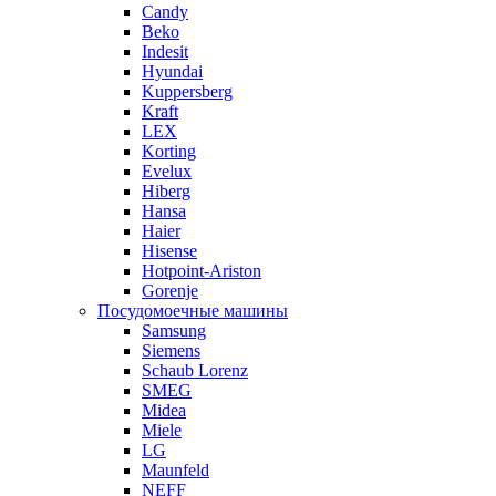
Candy
Beko
Indesit
Hyundai
Kuppersberg
Kraft
LEX
Korting
Evelux
Hiberg
Hansa
Haier
Hisense
Hotpoint-Ariston
Gorenje
Посудомоечные машины
Samsung
Siemens
Schaub Lorenz
SMEG
Midea
Miele
LG
Maunfeld
NEFF