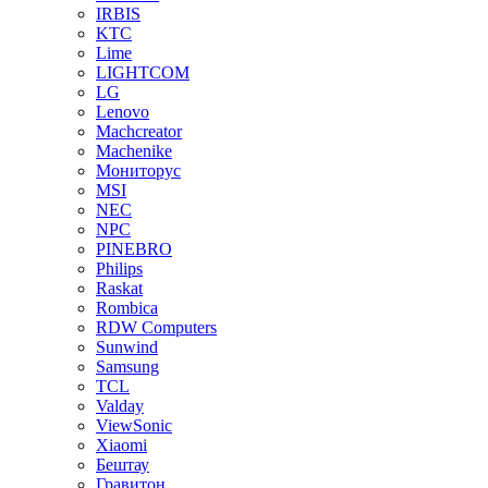
IRBIS
KTC
Lime
LIGHTCOM
LG
Lenovo
Machcreator
Machenike
Мониторус
MSI
NEC
NPC
PINEBRO
Philips
Raskat
Rombica
RDW Computers
Sunwind
Samsung
TCL
Valday
ViewSonic
Xiaomi
Бештау
Гравитон