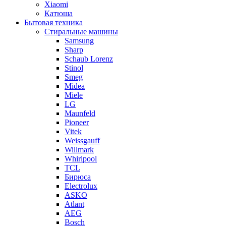
Xiaomi
Катюша
Бытовая техника
Стиральные машины
Samsung
Sharp
Schaub Lorenz
Stinol
Smeg
Midea
Miele
LG
Maunfeld
Pioneer
Vitek
Weissgauff
Willmark
Whirlpool
TCL
Бирюса
Electrolux
ASKO
Atlant
AEG
Bosch