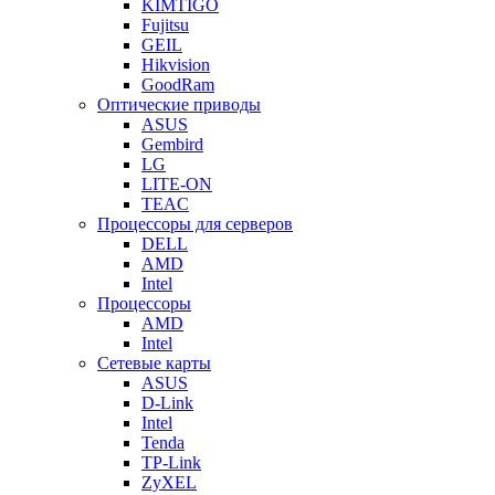
KIMTIGO
Fujitsu
GEIL
Hikvision
GoodRam
Оптические приводы
ASUS
Gembird
LG
LITE-ON
TEAC
Процессоры для серверов
DELL
AMD
Intel
Процессоры
AMD
Intel
Сетевые карты
ASUS
D-Link
Intel
Tenda
TP-Link
ZyXEL