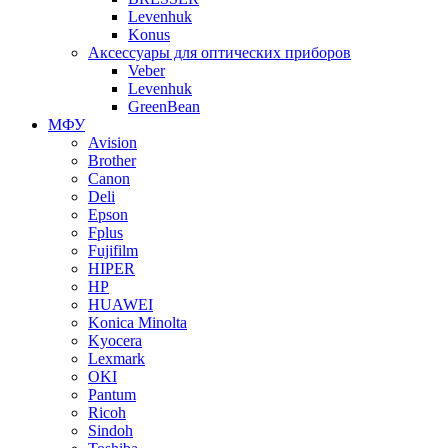
Levenhuk
Konus
Аксессуары для оптических приборов
Veber
Levenhuk
GreenBean
МФУ
Avision
Brother
Canon
Deli
Epson
Fplus
Fujifilm
HIPER
HP
HUAWEI
Konica Minolta
Kyocera
Lexmark
OKI
Pantum
Ricoh
Sindoh