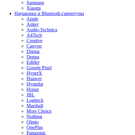
Samsung
Xiaomi
Наушники и Bluetooth-гарнитуры
Apple
Anker
Audio-Technica
A4Tech
Creative
Canyon
Digma
Deppa
Edifier
Google Pixel
HyperX
Huawei
Hyundai
Honor
JBL
Logitech
Marshall
More Choice
Nothing
Olmio
OnePlus
Panasonic