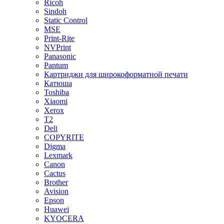
Ricoh
Sindoh
Static Control
MSE
Print-Rite
NVPrint
Panasonic
Pantum
Картриджи для широкоформатной печати
Катюша
Toshiba
Xiaomi
Xerox
T2
Deli
COPYRITE
Digma
Lexmark
Canon
Cactus
Brother
Avision
Epson
Huawei
KYOCERA