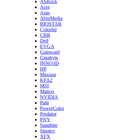
ASRock
Acer
Asus
AVerMedia
BIOSTAR
Colorful
CBR
Dell
EVGA
Gainward
Gigabyte
INNO3D
HP
Maxsun
KFA2
MSI
Matrox
NVIDIA
Palit
PowerColor
Predator
PNY
Sapphire
Sinotex
XFX