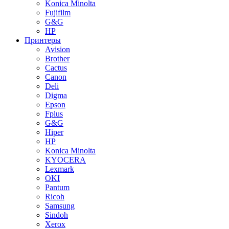
Konica Minolta
Fujifilm
G&G
HP
Принтеры
Avision
Brother
Cactus
Canon
Deli
Digma
Epson
Fplus
G&G
Hiper
HP
Konica Minolta
KYOCERA
Lexmark
OKI
Pantum
Ricoh
Samsung
Sindoh
Xerox