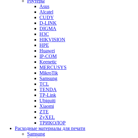
Роутеры
Asus
Alcatel
CUDY
D-LINK
DIGMA
H3C
HIKVISION
HPE
Huawei
IP-COM
Keenetic
MERCUSYS
MikroTik
Samsung
TCL
TENDA
TP-Link
Ubiquiti
Xiaomi
ZTE
ZyXEL
ТРИКОЛОР
Расходные материалы для печати
Samsung