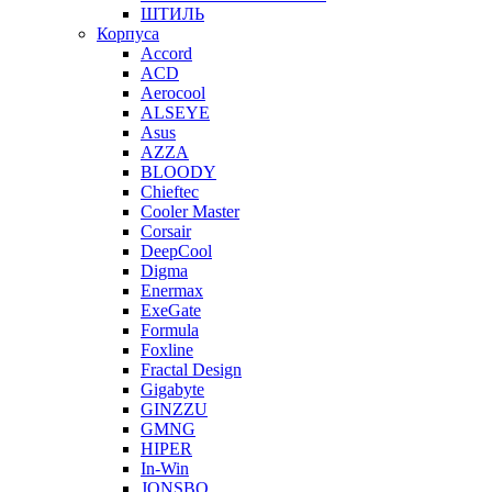
ШТИЛЬ
Корпуса
Accord
ACD
Aerocool
ALSEYE
Asus
AZZA
BLOODY
Chieftec
Cooler Master
Corsair
DeepCool
Digma
Enermax
ExeGate
Formula
Foxline
Fractal Design
Gigabyte
GINZZU
GMNG
HIPER
In-Win
JONSBO