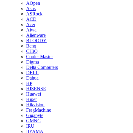
AOpen
Asus
ASRock
ACD
Acer
Aiwa
Alienware
BLOODY
Benq
CHiQ
Cooler Master
Digma
Delta Computers
DELL
Dahua
HP
HISENSE
Huawei
Hiper
Hikvision
FragMachine
Gigabyte
GMNG
IRU
IIYAMA