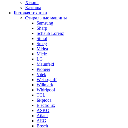
Xiaomi
Катюша
Бытовая техника
Стиральные машины
Samsung
Sharp
Schaub Lorenz
Stinol
Smeg
Midea
Miele
LG
Maunfeld
Pioneer
Vitek
Weissgauff
Willmark
Whirlpool
TCL
Бирюса
Electrolux
ASKO
Atlant
AEG
Bosch