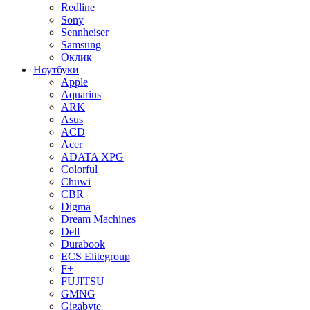
Redline
Sony
Sennheiser
Samsung
Оклик
Ноутбуки
Apple
Aquarius
ARK
Asus
ACD
Acer
ADATA XPG
Colorful
Chuwi
CBR
Digma
Dream Machines
Dell
Durabook
ECS Elitegroup
F+
FUJITSU
GMNG
Gigabyte