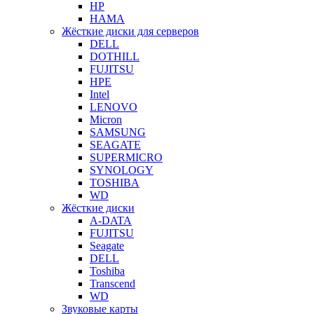
HP
HAMA
Жёсткие диски для серверов
DELL
DOTHILL
FUJITSU
HPE
Intel
LENOVO
Micron
SAMSUNG
SEAGATE
SUPERMICRO
SYNOLOGY
TOSHIBA
WD
Жёсткие диски
A-DATA
FUJITSU
Seagate
DELL
Toshiba
Transcend
WD
Звуковые карты