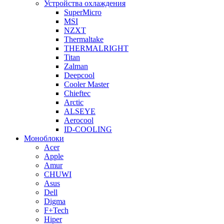
Устройства охлаждения
SuperMicro
MSI
NZXT
Thermaltake
THERMALRIGHT
Titan
Zalman
Deepcool
Cooler Master
Chieftec
Arctic
ALSEYE
Aerocool
ID-COOLING
Моноблоки
Acer
Apple
Amur
CHUWI
Asus
Dell
Digma
F+Tech
Hiper