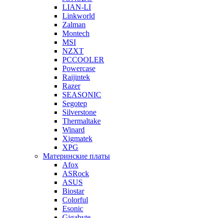
LIAN-LI
Linkworld
Zalman
Montech
MSI
NZXT
PCCOOLER
Powercase
Raijintek
Razer
SEASONIC
Segotep
Silverstone
Thermaltake
Winard
Xigmatek
XPG
Материнские платы
Afox
ASRock
ASUS
Biostar
Colorful
Esonic
Gigabyte