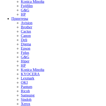
Konica Minolta
Fujifilm
G&G
HP
Принтеры
Avision
Brother
Cactus
Canon
Deli
Digma
Epson
Fplus
G&G
Hiper
HP
Konica Minolta
KYOCERA
Lexmark
OKI
Pantum
Ricoh
Samsung
Sindoh
Xerox