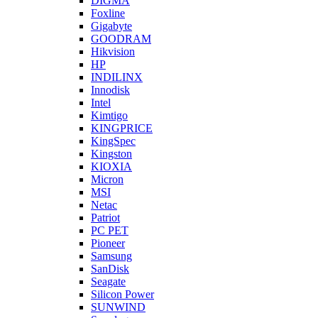
DIGMA
Foxline
Gigabyte
GOODRAM
Hikvision
HP
INDILINX
Innodisk
Intel
Kimtigo
KINGPRICE
KingSpec
Kingston
KIOXIA
Micron
MSI
Netac
Patriot
PC PET
Pioneer
Samsung
SanDisk
Seagate
Silicon Power
SUNWIND