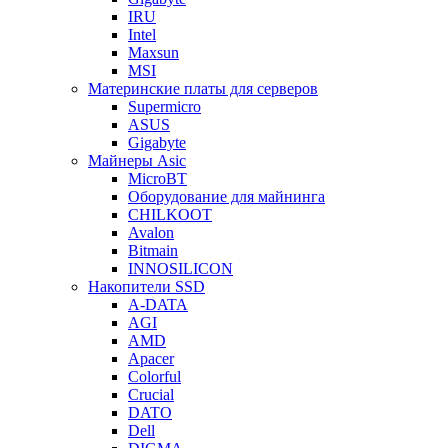
IRU
Intel
Maxsun
MSI
Материнские платы для серверов
Supermicro
ASUS
Gigabyte
Майнеры Asic
MicroBT
Оборудование для майнинга
CHILKOOT
Avalon
Bitmain
INNOSILICON
Накопители SSD
A-DATA
AGI
AMD
Apacer
Colorful
Crucial
DATO
Dell