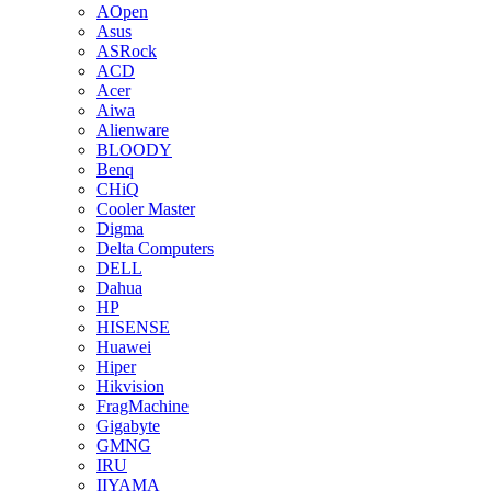
AOpen
Asus
ASRock
ACD
Acer
Aiwa
Alienware
BLOODY
Benq
CHiQ
Cooler Master
Digma
Delta Computers
DELL
Dahua
HP
HISENSE
Huawei
Hiper
Hikvision
FragMachine
Gigabyte
GMNG
IRU
IIYAMA