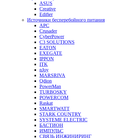
ASUS
Creative
Edifier
Источники бесперебойного питания
APC
Crusader
CyberPower
C3 SOLUTIONS
EATON
EXEGATE
IPPON
ITK
nJoy
MARSRIVA
Qdion
PowerMan
TURBOSKY
POWERCOM
Raskat
SMARTWATT
STARK COUNTRY
SYSTEME ELECTRIC
БАСТИОН
ИМПУЛЬС
СВЯЗЬ ИНЖИНИРИНГ