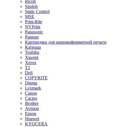
Ricoh
Sindoh
Static Control
MSE
Print-Rite
NVPrint
Panasonic
Pantum
Картриджи для широкоформатной печати
Катюша
Toshiba
Xiaomi
Xerox
T2
Deli
COPYRITE
Digma
Lexmark
Canon
Cactus
Brother
Avision
Epson
Huawei
KYOCERA