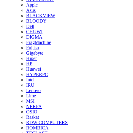
Apple
Asus
BLACKVIEW
BLOODY
Dell
CHUWI
DIGMA
FragMachine
Fujitsu
Gigabyte
Hiper
HP
Huawei
HYPERPC
Intel
IRU
Lenovo
Lime
MSI
NERPA
OSIO
Raskat
RDW COMPUTERS
ROMBICA