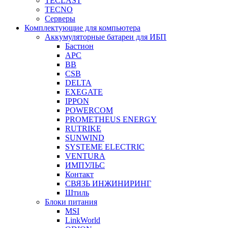
TECLAST
TECNO
Серверы
Комплектующие для компьютера
Аккумуляторные батареи для ИБП
Бастион
APC
BB
CSB
DELTA
EXEGATE
IPPON
POWERCOM
PROMETHEUS ENERGY
RUTRIKE
SUNWIND
SYSTEME ELECTRIC
VENTURA
ИМПУЛЬС
Контакт
СВЯЗЬ ИНЖИНИРИНГ
Штиль
Блоки питания
MSI
LinkWorld