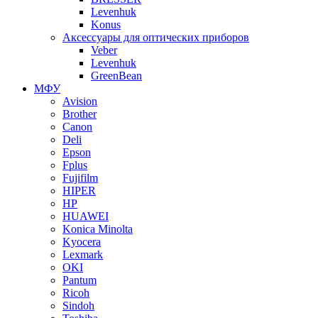
Levenhuk
Konus
Аксессуары для оптических приборов
Veber
Levenhuk
GreenBean
МФУ
Avision
Brother
Canon
Deli
Epson
Fplus
Fujifilm
HIPER
HP
HUAWEI
Konica Minolta
Kyocera
Lexmark
OKI
Pantum
Ricoh
Sindoh