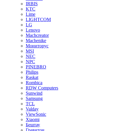
IRBIS
KTC
Lime
LIGHTCOM
LG
Lenovo
Machcreator
Machenike
Мониторус
MSI
NEC
NPC
PINEBRO
Philips
Raskat
Rombica
RDW Computers
Sunwind
Samsung
TCL
Valday
ViewSonic
Xiaomi
Бештау
Гравитон