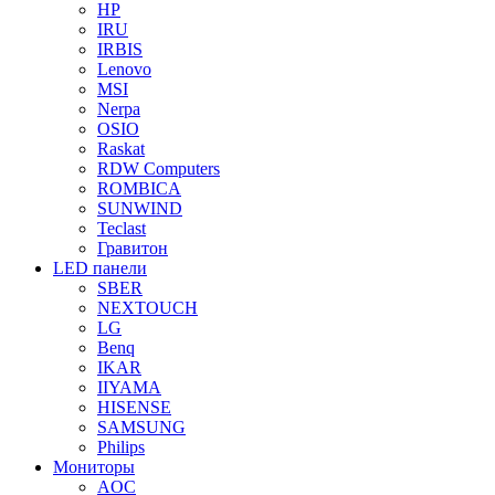
HP
IRU
IRBIS
Lenovo
MSI
Nerpa
OSIO
Raskat
RDW Computers
ROMBICA
SUNWIND
Teclast
Гравитон
LED панели
SBER
NEXTOUCH
LG
Benq
IKAR
IIYAMA
HISENSE
SAMSUNG
Philips
Мониторы
AOC