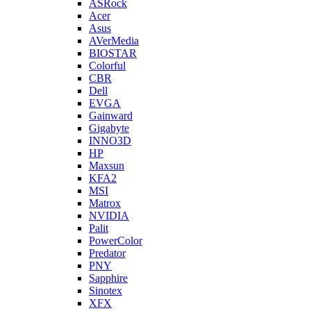
ASRock
Acer
Asus
AVerMedia
BIOSTAR
Colorful
CBR
Dell
EVGA
Gainward
Gigabyte
INNO3D
HP
Maxsun
KFA2
MSI
Matrox
NVIDIA
Palit
PowerColor
Predator
PNY
Sapphire
Sinotex
XFX