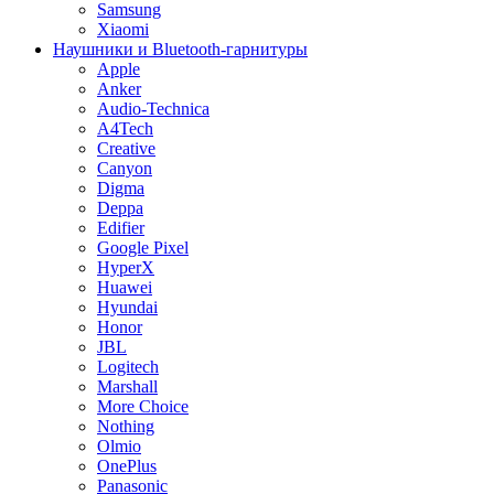
Samsung
Xiaomi
Наушники и Bluetooth-гарнитуры
Apple
Anker
Audio-Technica
A4Tech
Creative
Canyon
Digma
Deppa
Edifier
Google Pixel
HyperX
Huawei
Hyundai
Honor
JBL
Logitech
Marshall
More Choice
Nothing
Olmio
OnePlus
Panasonic