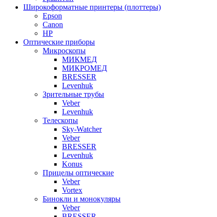
Широкоформатные принтеры (плоттеры)
Epson
Canon
HP
Оптические приборы
Микроскопы
МИКМЕД
МИКРОМЕД
BRESSER
Levenhuk
Зрительные трубы
Veber
Levenhuk
Телескопы
Sky-Watcher
Veber
BRESSER
Levenhuk
Konus
Прицелы оптические
Veber
Vortex
Бинокли и монокуляры
Veber
BRESSER