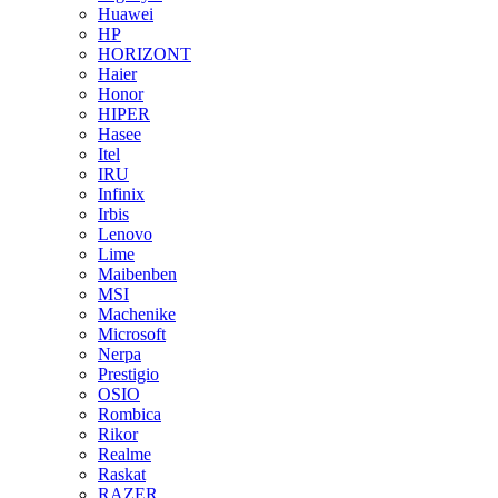
Huawei
HP
HORIZONT
Haier
Honor
HIPER
Hasee
Itel
IRU
Infinix
Irbis
Lenovo
Lime
Maibenben
MSI
Machenike
Microsoft
Nerpa
Prestigio
OSIO
Rombica
Rikor
Realme
Raskat
RAZER