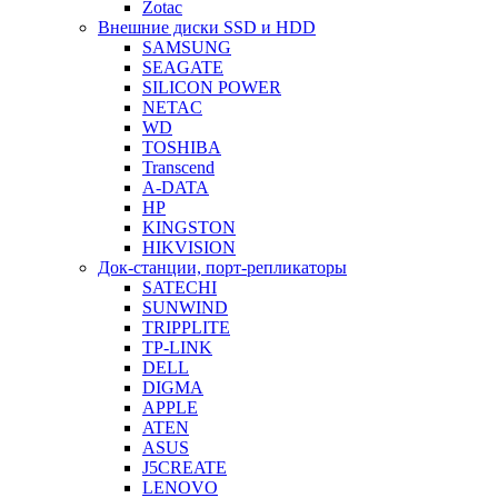
Zotac
Внешние диски SSD и HDD
SAMSUNG
SEAGATE
SILICON POWER
NETAC
WD
TOSHIBA
Transcend
A-DATA
HP
KINGSTON
HIKVISION
Док-станции, порт-репликаторы
SATECHI
SUNWIND
TRIPPLITE
TP-LINK
DELL
DIGMA
APPLE
ATEN
ASUS
J5CREATE
LENOVO