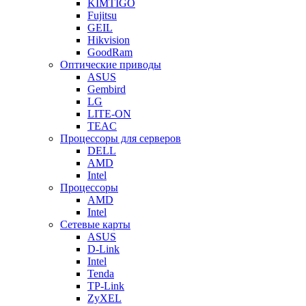
KIMTIGO
Fujitsu
GEIL
Hikvision
GoodRam
Оптические приводы
ASUS
Gembird
LG
LITE-ON
TEAC
Процессоры для серверов
DELL
AMD
Intel
Процессоры
AMD
Intel
Сетевые карты
ASUS
D-Link
Intel
Tenda
TP-Link
ZyXEL