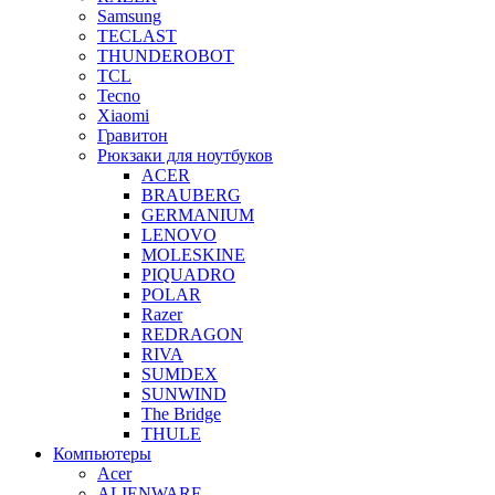
Samsung
TECLAST
THUNDEROBOT
TCL
Tecno
Xiaomi
Гравитон
Рюкзаки для ноутбуков
ACER
BRAUBERG
GERMANIUM
LENOVO
MOLESKINE
PIQUADRO
POLAR
Razer
REDRAGON
RIVA
SUMDEX
SUNWIND
The Bridge
THULE
Компьютеры
Acer
ALIENWARE