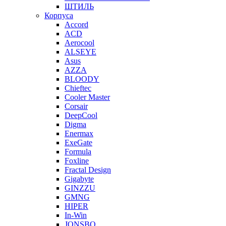
ШТИЛЬ
Корпуса
Accord
ACD
Aerocool
ALSEYE
Asus
AZZA
BLOODY
Chieftec
Cooler Master
Corsair
DeepCool
Digma
Enermax
ExeGate
Formula
Foxline
Fractal Design
Gigabyte
GINZZU
GMNG
HIPER
In-Win
JONSBO