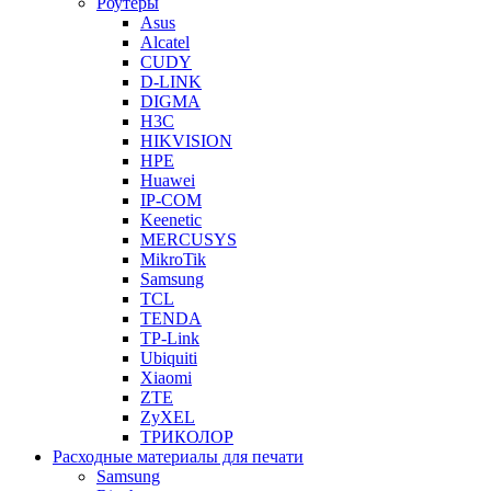
Роутеры
Asus
Alcatel
CUDY
D-LINK
DIGMA
H3C
HIKVISION
HPE
Huawei
IP-COM
Keenetic
MERCUSYS
MikroTik
Samsung
TCL
TENDA
TP-Link
Ubiquiti
Xiaomi
ZTE
ZyXEL
ТРИКОЛОР
Расходные материалы для печати
Samsung