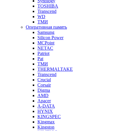
Synology
TOSHIBA
Transcend
WD
ТМИ
Оперативная память
Samsung
Silicon Power
MCPoint
NETAC
Patriot
Pat
ТМИ
THERMALTAKE
Transcend
Crucial
Corsair
Digma
AMD
Apacer
A-DATA
HYNIX
KINGSPEC
Kingmax
Kingston