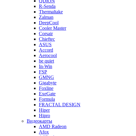
QDION
R-Senda
Thermaltake
Zalman
DeepCool
Cooler Master
Corsair
Chieftec
ASUS
Accord
Aerocool
be quiet
In-Win
FSP
GMNG
Gigabyte
Foxline
ExeGate
Formula
FRACTAL DESIGN
Hiper
Hipro
Видеокарты
AMD Radeon
Afox