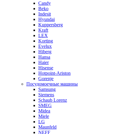
Candy
Beko
Indesit
Hyundai
Kuppersberg
Kraft
LEX
Korting
Evelux
Hiberg
Hansa
Haier
Hisense
Hotpoint-Ariston
Gorenje
Посудомоечные машины
Samsung
Siemens
Schaub Lorenz
SMEG
Midea
Miele
LG
Maunfeld
NEFF