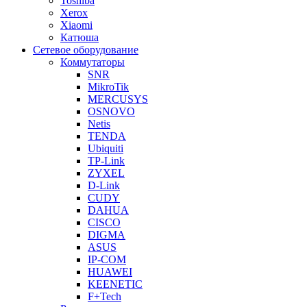
Toshiba
Xerox
Xiaomi
Катюша
Сетевое оборудование
Коммутаторы
SNR
MikroTik
MERCUSYS
OSNOVO
Netis
TENDA
Ubiquiti
TP-Link
ZYXEL
D-Link
CUDY
DAHUA
CISCO
DIGMA
ASUS
IP-COM
HUAWEI
KEENETIC
F+Tech