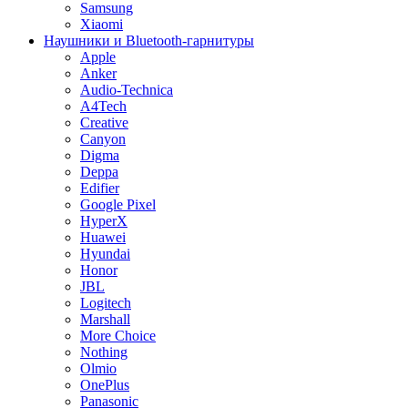
Samsung
Xiaomi
Наушники и Bluetooth-гарнитуры
Apple
Anker
Audio-Technica
A4Tech
Creative
Canyon
Digma
Deppa
Edifier
Google Pixel
HyperX
Huawei
Hyundai
Honor
JBL
Logitech
Marshall
More Choice
Nothing
Olmio
OnePlus
Panasonic