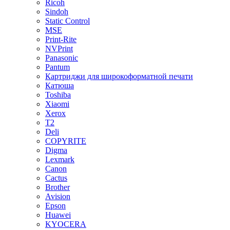
Ricoh
Sindoh
Static Control
MSE
Print-Rite
NVPrint
Panasonic
Pantum
Картриджи для широкоформатной печати
Катюша
Toshiba
Xiaomi
Xerox
T2
Deli
COPYRITE
Digma
Lexmark
Canon
Cactus
Brother
Avision
Epson
Huawei
KYOCERA