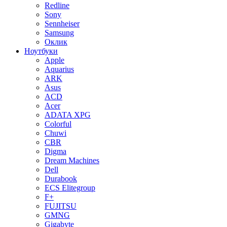
Redline
Sony
Sennheiser
Samsung
Оклик
Ноутбуки
Apple
Aquarius
ARK
Asus
ACD
Acer
ADATA XPG
Colorful
Chuwi
CBR
Digma
Dream Machines
Dell
Durabook
ECS Elitegroup
F+
FUJITSU
GMNG
Gigabyte