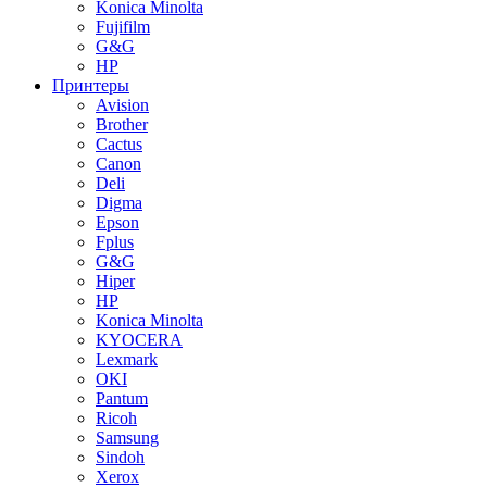
Konica Minolta
Fujifilm
G&G
HP
Принтеры
Avision
Brother
Cactus
Canon
Deli
Digma
Epson
Fplus
G&G
Hiper
HP
Konica Minolta
KYOCERA
Lexmark
OKI
Pantum
Ricoh
Samsung
Sindoh
Xerox