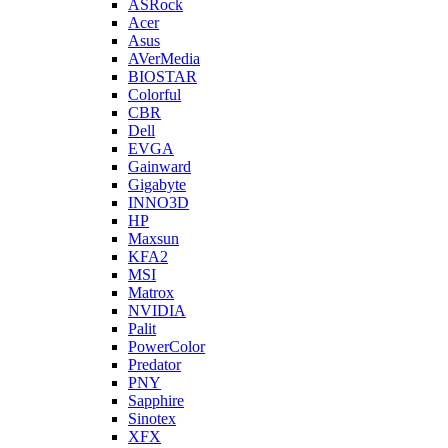
ASRock
Acer
Asus
AVerMedia
BIOSTAR
Colorful
CBR
Dell
EVGA
Gainward
Gigabyte
INNO3D
HP
Maxsun
KFA2
MSI
Matrox
NVIDIA
Palit
PowerColor
Predator
PNY
Sapphire
Sinotex
XFX