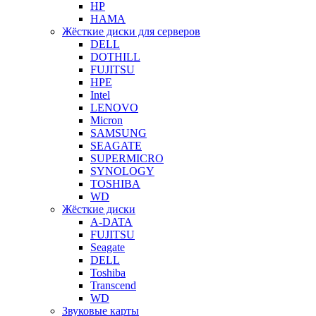
HP
HAMA
Жёсткие диски для серверов
DELL
DOTHILL
FUJITSU
HPE
Intel
LENOVO
Micron
SAMSUNG
SEAGATE
SUPERMICRO
SYNOLOGY
TOSHIBA
WD
Жёсткие диски
A-DATA
FUJITSU
Seagate
DELL
Toshiba
Transcend
WD
Звуковые карты