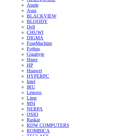
Apple
Asus
BLACKVIEW
BLOODY
Dell
CHUWI
DIGMA
FragMachine
Fujitsu
Gigabyte
Hiper
HP
Huawei
HYPERPC
Intel
IRU
Lenovo
Lime
MSI
NERPA
OSIO
Raskat
RDW COMPUTERS
ROMBICA