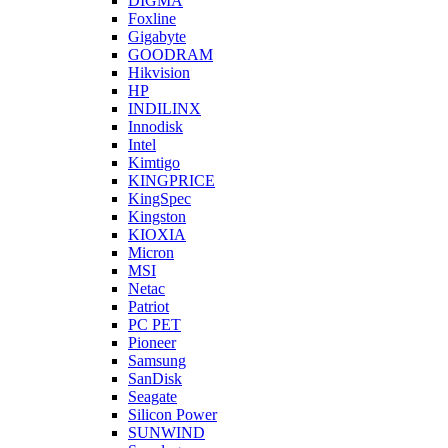
DIGMA
Foxline
Gigabyte
GOODRAM
Hikvision
HP
INDILINX
Innodisk
Intel
Kimtigo
KINGPRICE
KingSpec
Kingston
KIOXIA
Micron
MSI
Netac
Patriot
PC PET
Pioneer
Samsung
SanDisk
Seagate
Silicon Power
SUNWIND