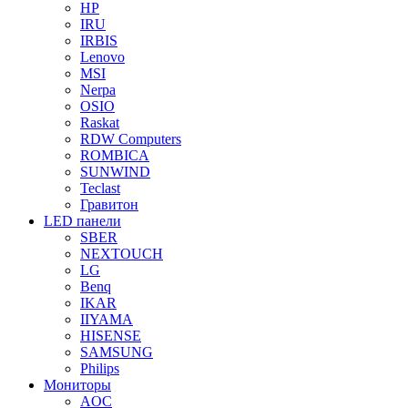
HP
IRU
IRBIS
Lenovo
MSI
Nerpa
OSIO
Raskat
RDW Computers
ROMBICA
SUNWIND
Teclast
Гравитон
LED панели
SBER
NEXTOUCH
LG
Benq
IKAR
IIYAMA
HISENSE
SAMSUNG
Philips
Мониторы
AOC