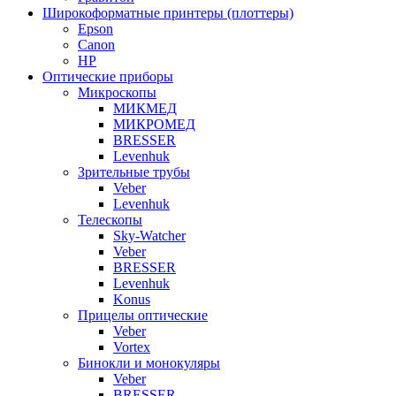
Широкоформатные принтеры (плоттеры)
Epson
Canon
HP
Оптические приборы
Микроскопы
МИКМЕД
МИКРОМЕД
BRESSER
Levenhuk
Зрительные трубы
Veber
Levenhuk
Телескопы
Sky-Watcher
Veber
BRESSER
Levenhuk
Konus
Прицелы оптические
Veber
Vortex
Бинокли и монокуляры
Veber
BRESSER