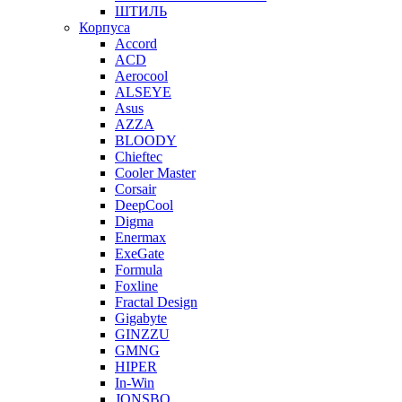
ШТИЛЬ
Корпуса
Accord
ACD
Aerocool
ALSEYE
Asus
AZZA
BLOODY
Chieftec
Cooler Master
Corsair
DeepCool
Digma
Enermax
ExeGate
Formula
Foxline
Fractal Design
Gigabyte
GINZZU
GMNG
HIPER
In-Win
JONSBO