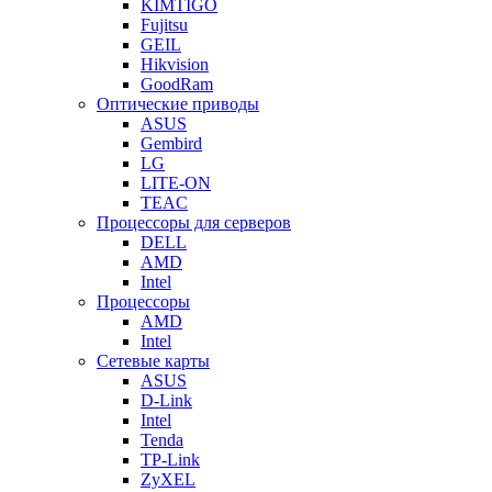
KIMTIGO
Fujitsu
GEIL
Hikvision
GoodRam
Оптические приводы
ASUS
Gembird
LG
LITE-ON
TEAC
Процессоры для серверов
DELL
AMD
Intel
Процессоры
AMD
Intel
Сетевые карты
ASUS
D-Link
Intel
Tenda
TP-Link
ZyXEL