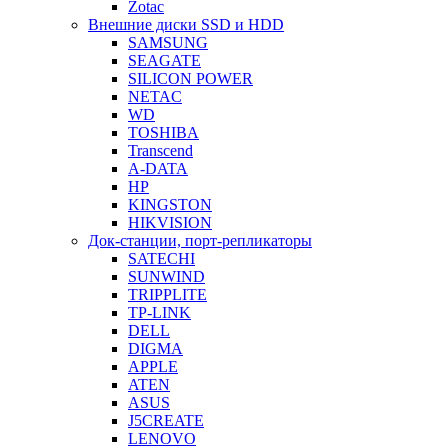
Zotac
Внешние диски SSD и HDD
SAMSUNG
SEAGATE
SILICON POWER
NETAC
WD
TOSHIBA
Transcend
A-DATA
HP
KINGSTON
HIKVISION
Док-станции, порт-репликаторы
SATECHI
SUNWIND
TRIPPLITE
TP-LINK
DELL
DIGMA
APPLE
ATEN
ASUS
J5CREATE
LENOVO