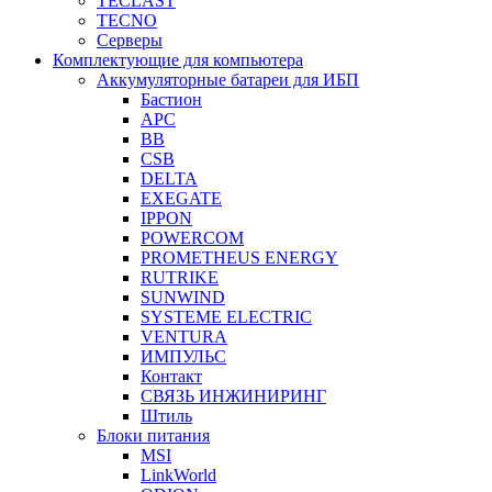
TECLAST
TECNO
Серверы
Комплектующие для компьютера
Аккумуляторные батареи для ИБП
Бастион
APC
BB
CSB
DELTA
EXEGATE
IPPON
POWERCOM
PROMETHEUS ENERGY
RUTRIKE
SUNWIND
SYSTEME ELECTRIC
VENTURA
ИМПУЛЬС
Контакт
СВЯЗЬ ИНЖИНИРИНГ
Штиль
Блоки питания
MSI
LinkWorld