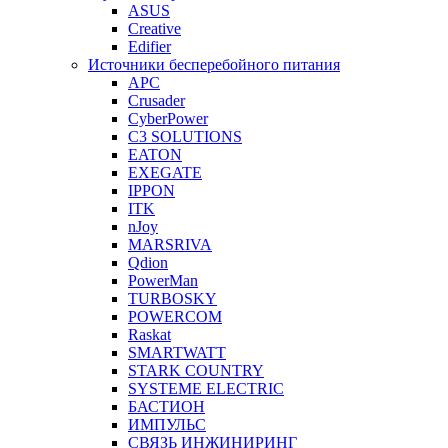
ASUS
Creative
Edifier
Источники бесперебойного питания
APC
Crusader
CyberPower
C3 SOLUTIONS
EATON
EXEGATE
IPPON
ITK
nJoy
MARSRIVA
Qdion
PowerMan
TURBOSKY
POWERCOM
Raskat
SMARTWATT
STARK COUNTRY
SYSTEME ELECTRIC
БАСТИОН
ИМПУЛЬС
СВЯЗЬ ИНЖИНИРИНГ