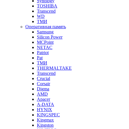
Synology
TOSHIBA
Transcend
WD
ТМИ
Оперативная память
Samsung
Silicon Power
MCPoint
NETAC
Patriot
Pat
ТМИ
THERMALTAKE
Transcend
Crucial
Corsair
Digma
AMD
Apacer
A-DATA
HYNIX
KINGSPEC
Kingmax
Kingston