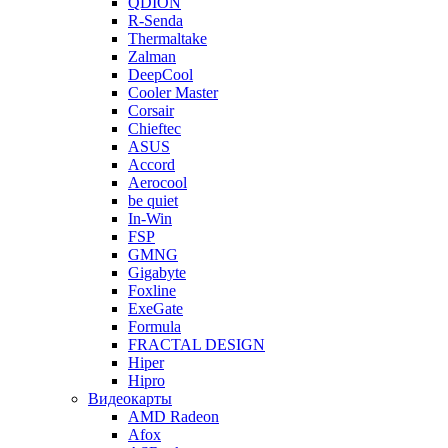
QDION
R-Senda
Thermaltake
Zalman
DeepCool
Cooler Master
Corsair
Chieftec
ASUS
Accord
Aerocool
be quiet
In-Win
FSP
GMNG
Gigabyte
Foxline
ExeGate
Formula
FRACTAL DESIGN
Hiper
Hipro
Видеокарты
AMD Radeon
Afox