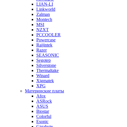
LIAN-LI
Linkworld
Zalman
Montech
MSI
NZXT
PCCOOLER
Powercase
Raijintek
Razer
SEASONIC
Segotep
Silverstone
Thermaltake
Winard
Xigmatek
XPG
Материнские платы
Afox
ASRock
ASUS
Biostar
Colorful
Esonic
Gigabyte