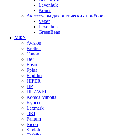
Levenhuk
Konus
Аксессуары для оптических приборов
Veber
Levenhuk
GreenBean
МФУ
Avision
Brother
Canon
Deli
Epson
Fplus
Fujifilm
HIPER
HP
HUAWEI
Konica Minolta
Kyocera
Lexmark
OKI
Pantum
Ricoh
Sindoh