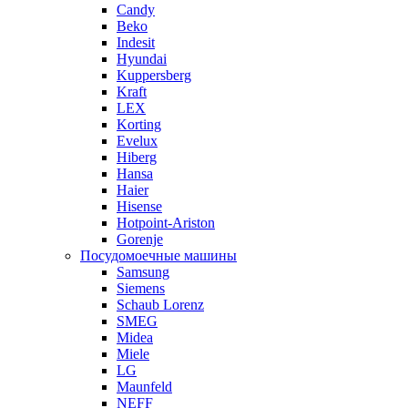
Candy
Beko
Indesit
Hyundai
Kuppersberg
Kraft
LEX
Korting
Evelux
Hiberg
Hansa
Haier
Hisense
Hotpoint-Ariston
Gorenje
Посудомоечные машины
Samsung
Siemens
Schaub Lorenz
SMEG
Midea
Miele
LG
Maunfeld
NEFF