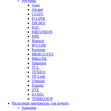
Роутеры
Asus
Alcatel
CUDY
D-LINK
DIGMA
H3C
HIKVISION
HPE
Huawei
IP-COM
Keenetic
MERCUSYS
MikroTik
Samsung
TCL
TENDA
TP-Link
Ubiquiti
Xiaomi
ZTE
ZyXEL
ТРИКОЛОР
Расходные материалы для печати
Samsung