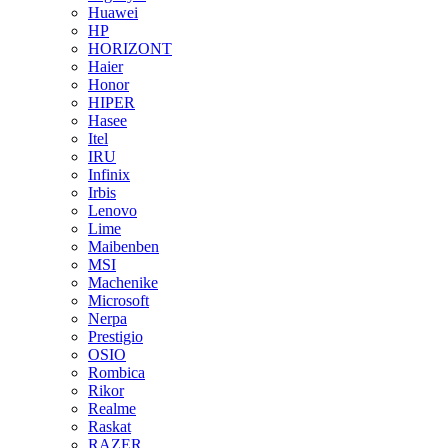
Huawei
HP
HORIZONT
Haier
Honor
HIPER
Hasee
Itel
IRU
Infinix
Irbis
Lenovo
Lime
Maibenben
MSI
Machenike
Microsoft
Nerpa
Prestigio
OSIO
Rombica
Rikor
Realme
Raskat
RAZER