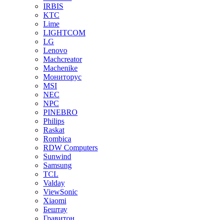
IRBIS
KTC
Lime
LIGHTCOM
LG
Lenovo
Machcreator
Machenike
Мониторус
MSI
NEC
NPC
PINEBRO
Philips
Raskat
Rombica
RDW Computers
Sunwind
Samsung
TCL
Valday
ViewSonic
Xiaomi
Бештау
Гравитон