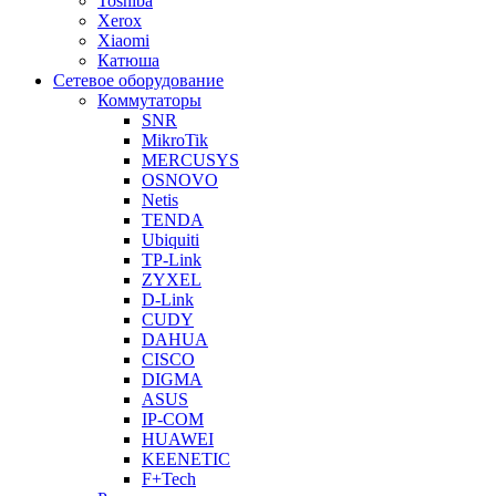
Toshiba
Xerox
Xiaomi
Катюша
Сетевое оборудование
Коммутаторы
SNR
MikroTik
MERCUSYS
OSNOVO
Netis
TENDA
Ubiquiti
TP-Link
ZYXEL
D-Link
CUDY
DAHUA
CISCO
DIGMA
ASUS
IP-COM
HUAWEI
KEENETIC
F+Tech