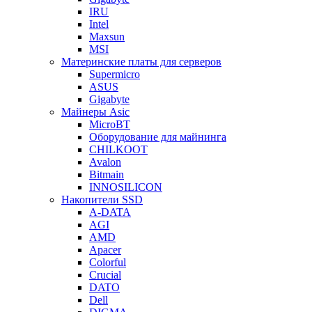
IRU
Intel
Maxsun
MSI
Материнские платы для серверов
Supermicro
ASUS
Gigabyte
Майнеры Asic
MicroBT
Оборудование для майнинга
CHILKOOT
Avalon
Bitmain
INNOSILICON
Накопители SSD
A-DATA
AGI
AMD
Apacer
Colorful
Crucial
DATO
Dell