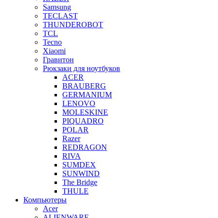
Samsung
TECLAST
THUNDEROBOT
TCL
Tecno
Xiaomi
Гравитон
Рюкзаки для ноутбуков
ACER
BRAUBERG
GERMANIUM
LENOVO
MOLESKINE
PIQUADRO
POLAR
Razer
REDRAGON
RIVA
SUMDEX
SUNWIND
The Bridge
THULE
Компьютеры
Acer
ALIENWARE