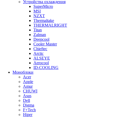
Устройства охлаждения
SuperMicro
MSI
NZXT
Thermaltake
THERMALRIGHT
Titan
Zalman
Deepcool
Cooler Master
Chieftec
Arctic
ALSEYE
Aerocool
ID-COOLING
Моноблоки
Acer
Apple
Amur
CHUWI
Asus
Dell
Digma
F+Tech
Hiper