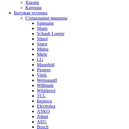
Xiaomi
Катюша
Бытовая техника
Стиральные машины
Samsung
Sharp
Schaub Lorenz
Stinol
Smeg
Midea
Miele
LG
Maunfeld
Pioneer
Vitek
Weissgauff
Willmark
Whirlpool
TCL
Бирюса
Electrolux
ASKO
Atlant
AEG
Bosch