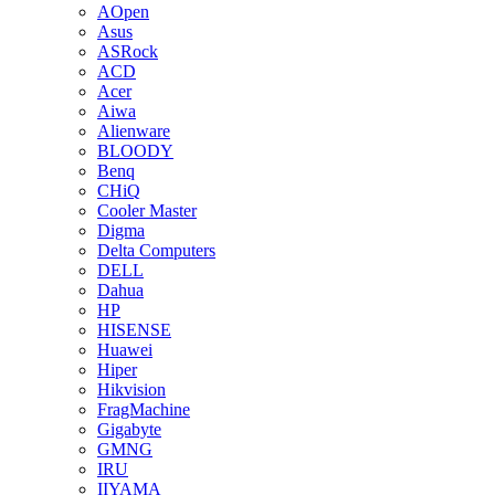
AOpen
Asus
ASRock
ACD
Acer
Aiwa
Alienware
BLOODY
Benq
CHiQ
Cooler Master
Digma
Delta Computers
DELL
Dahua
HP
HISENSE
Huawei
Hiper
Hikvision
FragMachine
Gigabyte
GMNG
IRU
IIYAMA