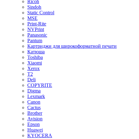
Ricoh
Sindoh
Static Control
MSE
Print-Rite
NVPrint
Panasonic
Pantum
Картриджи для широкоформатной печати
Катюша
Toshiba
Xiaomi
Xerox
T2
Deli
COPYRITE
Digma
Lexmark
Canon
Cactus
Brother
Avision
Epson
Huawei
KYOCERA