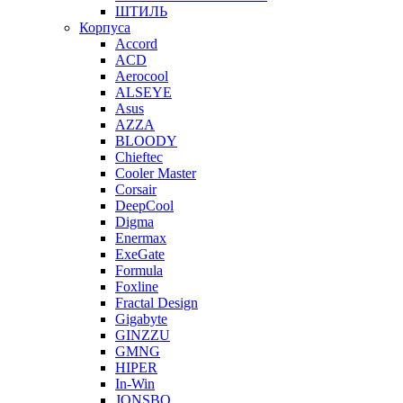
ШТИЛЬ
Корпуса
Accord
ACD
Aerocool
ALSEYE
Asus
AZZA
BLOODY
Chieftec
Cooler Master
Corsair
DeepCool
Digma
Enermax
ExeGate
Formula
Foxline
Fractal Design
Gigabyte
GINZZU
GMNG
HIPER
In-Win
JONSBO