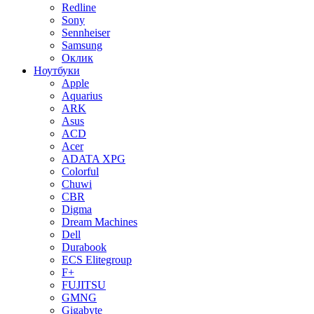
Redline
Sony
Sennheiser
Samsung
Оклик
Ноутбуки
Apple
Aquarius
ARK
Asus
ACD
Acer
ADATA XPG
Colorful
Chuwi
CBR
Digma
Dream Machines
Dell
Durabook
ECS Elitegroup
F+
FUJITSU
GMNG
Gigabyte