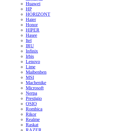
Huawei
HP
HORIZONT
Haier
Honor
HIPER
Hasee
Itel
IRU
Infinix
Irbis
Lenovo
Lime
Maibenben
MSI
Machenike
Microsoft
Nerpa
Prestigio
OSIO
Rombica
Rikor
Realme
Raskat
RAZER