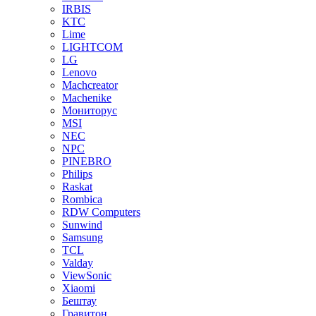
IRBIS
KTC
Lime
LIGHTCOM
LG
Lenovo
Machcreator
Machenike
Мониторус
MSI
NEC
NPC
PINEBRO
Philips
Raskat
Rombica
RDW Computers
Sunwind
Samsung
TCL
Valday
ViewSonic
Xiaomi
Бештау
Гравитон