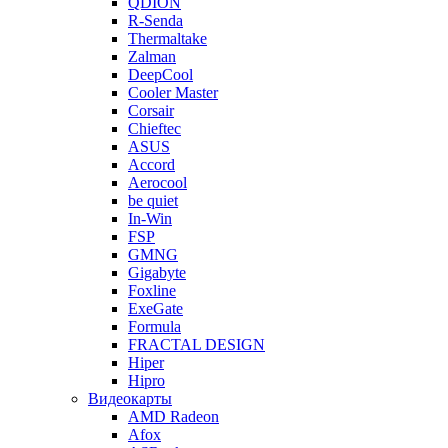
QDION
R-Senda
Thermaltake
Zalman
DeepCool
Cooler Master
Corsair
Chieftec
ASUS
Accord
Aerocool
be quiet
In-Win
FSP
GMNG
Gigabyte
Foxline
ExeGate
Formula
FRACTAL DESIGN
Hiper
Hipro
Видеокарты
AMD Radeon
Afox