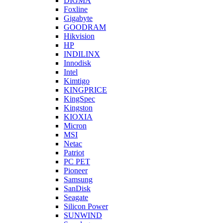
DIGMA
Foxline
Gigabyte
GOODRAM
Hikvision
HP
INDILINX
Innodisk
Intel
Kimtigo
KINGPRICE
KingSpec
Kingston
KIOXIA
Micron
MSI
Netac
Patriot
PC PET
Pioneer
Samsung
SanDisk
Seagate
Silicon Power
SUNWIND