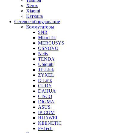
Toshiba
Xerox
Xiaomi
Катюша
Сетевое оборудование
Коммутаторы
SNR
MikroTik
MERCUSYS
OSNOVO
Netis
TENDA
Ubiquiti
TP-Link
ZYXEL
D-Link
CUDY
DAHUA
CISCO
DIGMA
ASUS
IP-COM
HUAWEI
KEENETIC
F+Tech