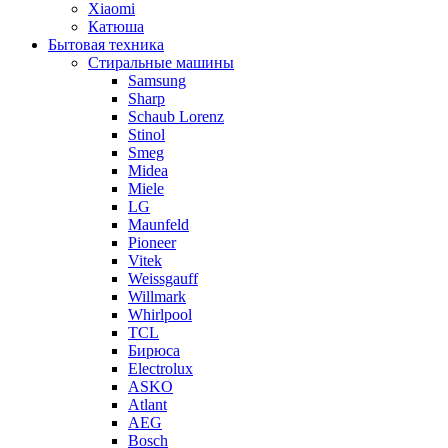
Xiaomi
Катюша
Бытовая техника
Стиральные машины
Samsung
Sharp
Schaub Lorenz
Stinol
Smeg
Midea
Miele
LG
Maunfeld
Pioneer
Vitek
Weissgauff
Willmark
Whirlpool
TCL
Бирюса
Electrolux
ASKO
Atlant
AEG
Bosch