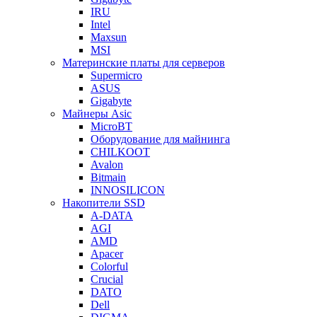
IRU
Intel
Maxsun
MSI
Материнские платы для серверов
Supermicro
ASUS
Gigabyte
Майнеры Asic
MicroBT
Оборудование для майнинга
CHILKOOT
Avalon
Bitmain
INNOSILICON
Накопители SSD
A-DATA
AGI
AMD
Apacer
Colorful
Crucial
DATO
Dell