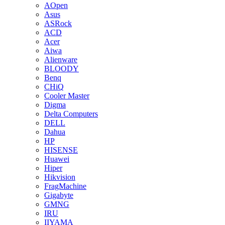
AOpen
Asus
ASRock
ACD
Acer
Aiwa
Alienware
BLOODY
Benq
CHiQ
Cooler Master
Digma
Delta Computers
DELL
Dahua
HP
HISENSE
Huawei
Hiper
Hikvision
FragMachine
Gigabyte
GMNG
IRU
IIYAMA