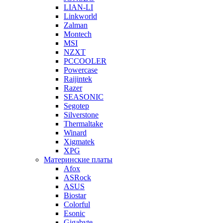
LIAN-LI
Linkworld
Zalman
Montech
MSI
NZXT
PCCOOLER
Powercase
Raijintek
Razer
SEASONIC
Segotep
Silverstone
Thermaltake
Winard
Xigmatek
XPG
Материнские платы
Afox
ASRock
ASUS
Biostar
Colorful
Esonic
Gigabyte