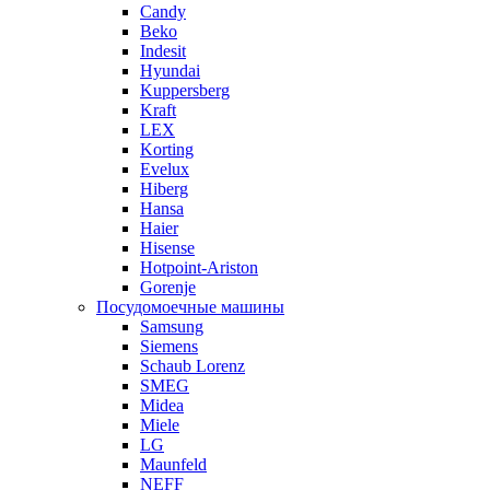
Candy
Beko
Indesit
Hyundai
Kuppersberg
Kraft
LEX
Korting
Evelux
Hiberg
Hansa
Haier
Hisense
Hotpoint-Ariston
Gorenje
Посудомоечные машины
Samsung
Siemens
Schaub Lorenz
SMEG
Midea
Miele
LG
Maunfeld
NEFF