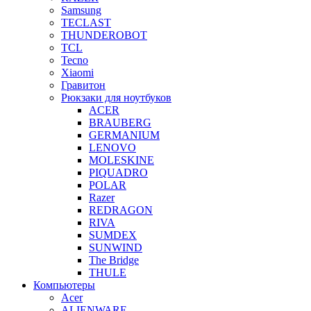
Samsung
TECLAST
THUNDEROBOT
TCL
Tecno
Xiaomi
Гравитон
Рюкзаки для ноутбуков
ACER
BRAUBERG
GERMANIUM
LENOVO
MOLESKINE
PIQUADRO
POLAR
Razer
REDRAGON
RIVA
SUMDEX
SUNWIND
The Bridge
THULE
Компьютеры
Acer
ALIENWARE