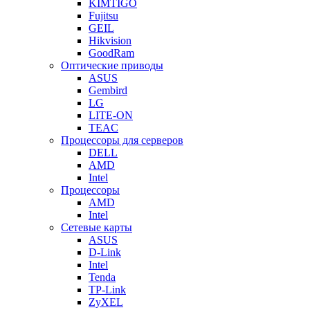
KIMTIGO
Fujitsu
GEIL
Hikvision
GoodRam
Оптические приводы
ASUS
Gembird
LG
LITE-ON
TEAC
Процессоры для серверов
DELL
AMD
Intel
Процессоры
AMD
Intel
Сетевые карты
ASUS
D-Link
Intel
Tenda
TP-Link
ZyXEL