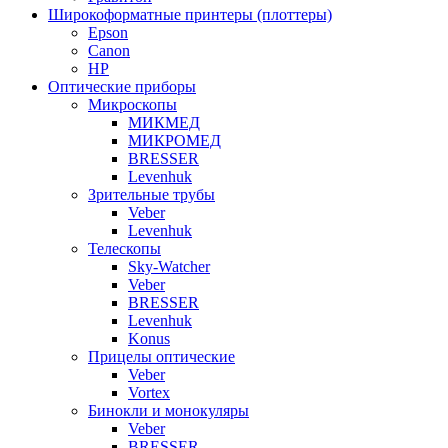
Широкоформатные принтеры (плоттеры)
Epson
Canon
HP
Оптические приборы
Микроскопы
МИКМЕД
МИКРОМЕД
BRESSER
Levenhuk
Зрительные трубы
Veber
Levenhuk
Телескопы
Sky-Watcher
Veber
BRESSER
Levenhuk
Konus
Прицелы оптические
Veber
Vortex
Бинокли и монокуляры
Veber
BRESSER