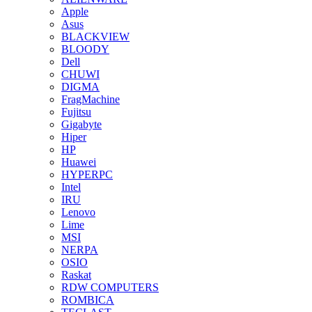
Apple
Asus
BLACKVIEW
BLOODY
Dell
CHUWI
DIGMA
FragMachine
Fujitsu
Gigabyte
Hiper
HP
Huawei
HYPERPC
Intel
IRU
Lenovo
Lime
MSI
NERPA
OSIO
Raskat
RDW COMPUTERS
ROMBICA