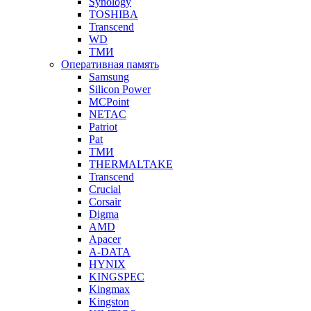
Synology
TOSHIBA
Transcend
WD
ТМИ
Оперативная память
Samsung
Silicon Power
MCPoint
NETAC
Patriot
Pat
ТМИ
THERMALTAKE
Transcend
Crucial
Corsair
Digma
AMD
Apacer
A-DATA
HYNIX
KINGSPEC
Kingmax
Kingston