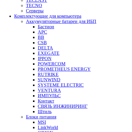
TECLAST
TECNO
Серверы
Комплектующие для компьютера
Аккумуляторные батареи для ИБП
Бастион
APC
BB
CSB
DELTA
EXEGATE
IPPON
POWERCOM
PROMETHEUS ENERGY
RUTRIKE
SUNWIND
SYSTEME ELECTRIC
VENTURA
ИМПУЛЬС
Контакт
СВЯЗЬ ИНЖИНИРИНГ
Штиль
Блоки питания
MSI
LinkWorld