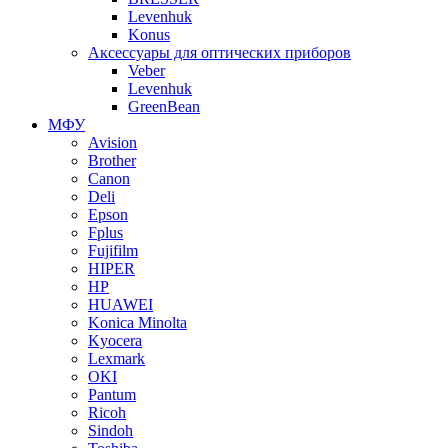
Levenhuk
Konus
Аксессуары для оптических приборов
Veber
Levenhuk
GreenBean
МФУ
Avision
Brother
Canon
Deli
Epson
Fplus
Fujifilm
HIPER
HP
HUAWEI
Konica Minolta
Kyocera
Lexmark
OKI
Pantum
Ricoh
Sindoh