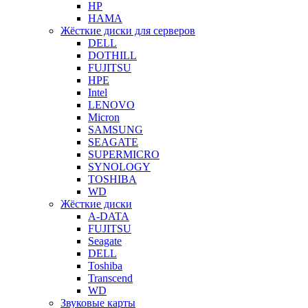
HP
HAMA
Жёсткие диски для серверов
DELL
DOTHILL
FUJITSU
HPE
Intel
LENOVO
Micron
SAMSUNG
SEAGATE
SUPERMICRO
SYNOLOGY
TOSHIBA
WD
Жёсткие диски
A-DATA
FUJITSU
Seagate
DELL
Toshiba
Transcend
WD
Звуковые карты