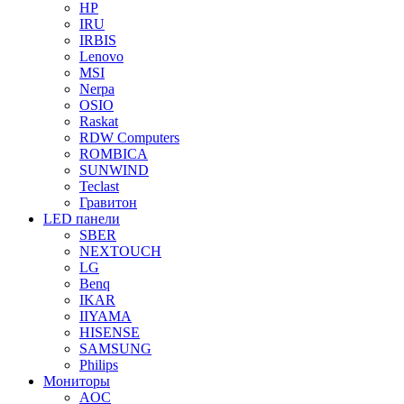
HP
IRU
IRBIS
Lenovo
MSI
Nerpa
OSIO
Raskat
RDW Computers
ROMBICA
SUNWIND
Teclast
Гравитон
LED панели
SBER
NEXTOUCH
LG
Benq
IKAR
IIYAMA
HISENSE
SAMSUNG
Philips
Мониторы
AOC