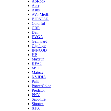
ASRock
Acer
Asus
AVerMedia
BIOSTAR
Colorful
CBR
Dell
EVGA
Gainward
Gigabyte
INNO3D
HP
Maxsun
KFA2
MSI
Matrox
NVIDIA
Palit
PowerColor
Predator
PNY
Sapphire
Sinotex
XFX