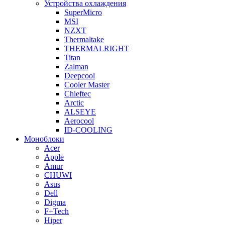
Устройства охлаждения
SuperMicro
MSI
NZXT
Thermaltake
THERMALRIGHT
Titan
Zalman
Deepcool
Cooler Master
Chieftec
Arctic
ALSEYE
Aerocool
ID-COOLING
Моноблоки
Acer
Apple
Amur
CHUWI
Asus
Dell
Digma
F+Tech
Hiper