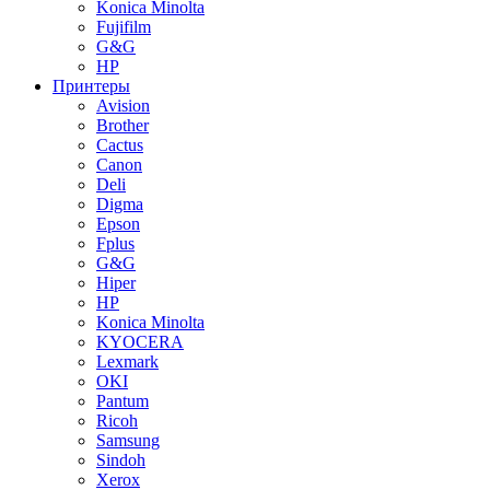
Konica Minolta
Fujifilm
G&G
HP
Принтеры
Avision
Brother
Cactus
Canon
Deli
Digma
Epson
Fplus
G&G
Hiper
HP
Konica Minolta
KYOCERA
Lexmark
OKI
Pantum
Ricoh
Samsung
Sindoh
Xerox