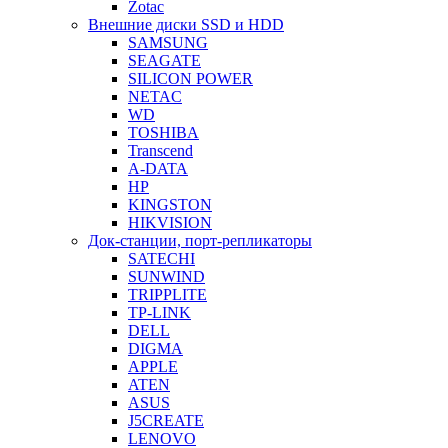
Zotac
Внешние диски SSD и HDD
SAMSUNG
SEAGATE
SILICON POWER
NETAC
WD
TOSHIBA
Transcend
A-DATA
HP
KINGSTON
HIKVISION
Док-станции, порт-репликаторы
SATECHI
SUNWIND
TRIPPLITE
TP-LINK
DELL
DIGMA
APPLE
ATEN
ASUS
J5CREATE
LENOVO