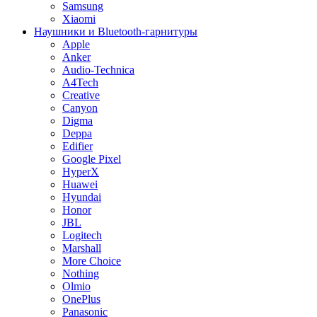
Samsung
Xiaomi
Наушники и Bluetooth-гарнитуры
Apple
Anker
Audio-Technica
A4Tech
Creative
Canyon
Digma
Deppa
Edifier
Google Pixel
HyperX
Huawei
Hyundai
Honor
JBL
Logitech
Marshall
More Choice
Nothing
Olmio
OnePlus
Panasonic