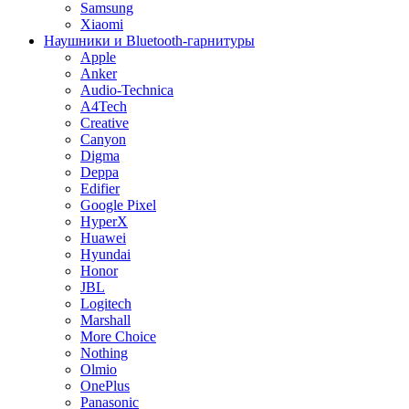
Samsung
Xiaomi
Наушники и Bluetooth-гарнитуры
Apple
Anker
Audio-Technica
A4Tech
Creative
Canyon
Digma
Deppa
Edifier
Google Pixel
HyperX
Huawei
Hyundai
Honor
JBL
Logitech
Marshall
More Choice
Nothing
Olmio
OnePlus
Panasonic