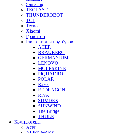
Samsung
TECLAST
THUNDEROBOT
TCL
Tecno
Xiaomi
Гравитон
Рюкзаки для ноутбуков
ACER
BRAUBERG
GERMANIUM
LENOVO
MOLESKINE
PIQUADRO
POLAR
Razer
REDRAGON
RIVA
SUMDEX
SUNWIND
The Bridge
THULE
Компьютеры
Acer
ALIENWARE