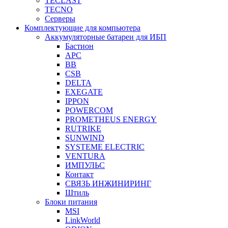
TECLAST
TECNO
Серверы
Комплектующие для компьютера
Аккумуляторные батареи для ИБП
Бастион
APC
BB
CSB
DELTA
EXEGATE
IPPON
POWERCOM
PROMETHEUS ENERGY
RUTRIKE
SUNWIND
SYSTEME ELECTRIC
VENTURA
ИМПУЛЬС
Контакт
СВЯЗЬ ИНЖИНИРИНГ
Штиль
Блоки питания
MSI
LinkWorld