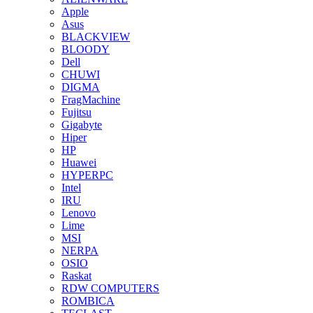
Apple
Asus
BLACKVIEW
BLOODY
Dell
CHUWI
DIGMA
FragMachine
Fujitsu
Gigabyte
Hiper
HP
Huawei
HYPERPC
Intel
IRU
Lenovo
Lime
MSI
NERPA
OSIO
Raskat
RDW COMPUTERS
ROMBICA