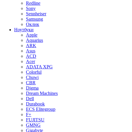
Redline
Sony
Sennheiser
Samsung
Оклик
Ноутбуки
Apple
Aquarius
ARK
Asus
ACD
Acer
ADATA XPG
Colorful
Chuwi
CBR
Digma
Dream Machines
Dell
Durabook
ECS Elitegroup
F+
FUJITSU
GMNG
Gigabyte