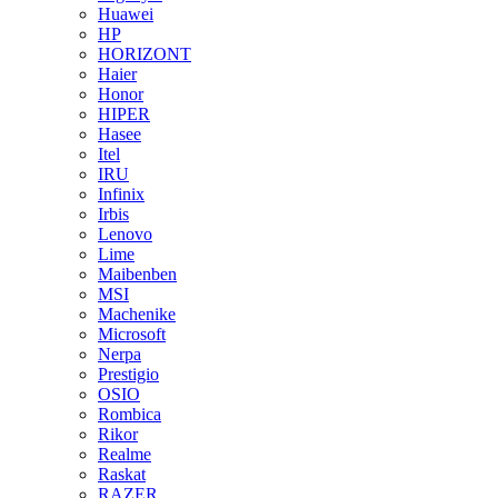
Huawei
HP
HORIZONT
Haier
Honor
HIPER
Hasee
Itel
IRU
Infinix
Irbis
Lenovo
Lime
Maibenben
MSI
Machenike
Microsoft
Nerpa
Prestigio
OSIO
Rombica
Rikor
Realme
Raskat
RAZER