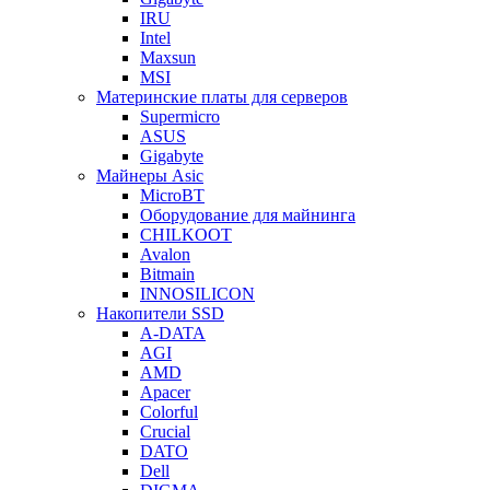
IRU
Intel
Maxsun
MSI
Материнские платы для серверов
Supermicro
ASUS
Gigabyte
Майнеры Asic
MicroBT
Оборудование для майнинга
CHILKOOT
Avalon
Bitmain
INNOSILICON
Накопители SSD
A-DATA
AGI
AMD
Apacer
Colorful
Crucial
DATO
Dell