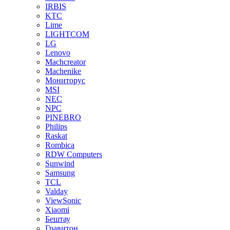
IRBIS
KTC
Lime
LIGHTCOM
LG
Lenovo
Machcreator
Machenike
Мониторус
MSI
NEC
NPC
PINEBRO
Philips
Raskat
Rombica
RDW Computers
Sunwind
Samsung
TCL
Valday
ViewSonic
Xiaomi
Бештау
Гравитон