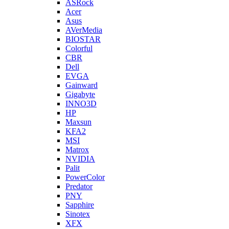
ASRock
Acer
Asus
AVerMedia
BIOSTAR
Colorful
CBR
Dell
EVGA
Gainward
Gigabyte
INNO3D
HP
Maxsun
KFA2
MSI
Matrox
NVIDIA
Palit
PowerColor
Predator
PNY
Sapphire
Sinotex
XFX