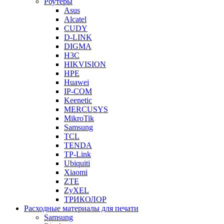
Роутеры
Asus
Alcatel
CUDY
D-LINK
DIGMA
H3C
HIKVISION
HPE
Huawei
IP-COM
Keenetic
MERCUSYS
MikroTik
Samsung
TCL
TENDA
TP-Link
Ubiquiti
Xiaomi
ZTE
ZyXEL
ТРИКОЛОР
Расходные материалы для печати
Samsung