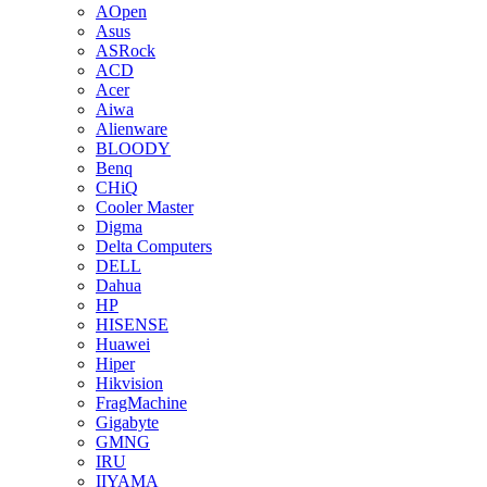
AOpen
Asus
ASRock
ACD
Acer
Aiwa
Alienware
BLOODY
Benq
CHiQ
Cooler Master
Digma
Delta Computers
DELL
Dahua
HP
HISENSE
Huawei
Hiper
Hikvision
FragMachine
Gigabyte
GMNG
IRU
IIYAMA