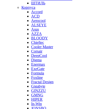
ШТИЛЬ
Корпуса
Accord
ACD
Aerocool
ALSEYE
Asus
AZZA
BLOODY
Chieftec
Cooler Master
Corsair
DeepCool
Digma
Enermax
ExeGate
Formula
Foxline
Fractal Design
Gigabyte
GINZZU
GMNG
HIPER
In-Win
JONSBO