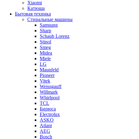
Xiaomi
Катюша
Бытовая техника
Стиральные машины
Samsung
Sharp
Schaub Lorenz
Stinol
Smeg
Midea
Miele
LG
Maunfeld
Pioneer
Vitek
Weissgauff
Willmark
Whirlpool
TCL
Бирюса
Electrolux
ASKO
Atlant
AEG
Bosch