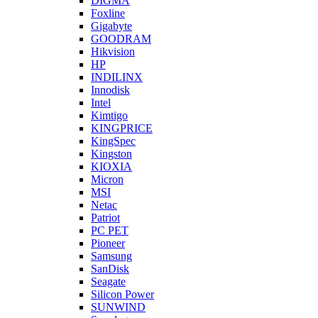
DIGMA
Foxline
Gigabyte
GOODRAM
Hikvision
HP
INDILINX
Innodisk
Intel
Kimtigo
KINGPRICE
KingSpec
Kingston
KIOXIA
Micron
MSI
Netac
Patriot
PC PET
Pioneer
Samsung
SanDisk
Seagate
Silicon Power
SUNWIND