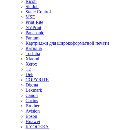
Ricoh
Sindoh
Static Control
MSE
Print-Rite
NVPrint
Panasonic
Pantum
Картриджи для широкоформатной печати
Катюша
Toshiba
Xiaomi
Xerox
T2
Deli
COPYRITE
Digma
Lexmark
Canon
Cactus
Brother
Avision
Epson
Huawei
KYOCERA