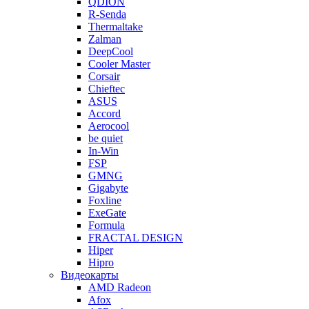
QDION
R-Senda
Thermaltake
Zalman
DeepCool
Cooler Master
Corsair
Chieftec
ASUS
Accord
Aerocool
be quiet
In-Win
FSP
GMNG
Gigabyte
Foxline
ExeGate
Formula
FRACTAL DESIGN
Hiper
Hipro
Видеокарты
AMD Radeon
Afox