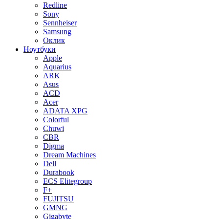
Redline
Sony
Sennheiser
Samsung
Оклик
Ноутбуки
Apple
Aquarius
ARK
Asus
ACD
Acer
ADATA XPG
Colorful
Chuwi
CBR
Digma
Dream Machines
Dell
Durabook
ECS Elitegroup
F+
FUJITSU
GMNG
Gigabyte