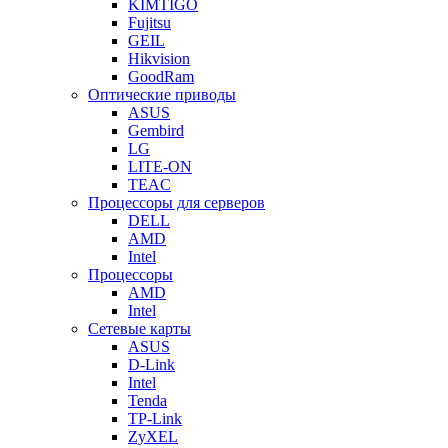
KIMTIGO
Fujitsu
GEIL
Hikvision
GoodRam
Оптические приводы
ASUS
Gembird
LG
LITE-ON
TEAC
Процессоры для серверов
DELL
AMD
Intel
Процессоры
AMD
Intel
Сетевые карты
ASUS
D-Link
Intel
Tenda
TP-Link
ZyXEL