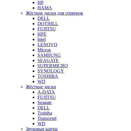
HP
HAMA
Жёсткие диски для серверов
DELL
DOTHILL
FUJITSU
HPE
Intel
LENOVO
Micron
SAMSUNG
SEAGATE
SUPERMICRO
SYNOLOGY
TOSHIBA
WD
Жёсткие диски
A-DATA
FUJITSU
Seagate
DELL
Toshiba
Transcend
WD
Звуковые карты