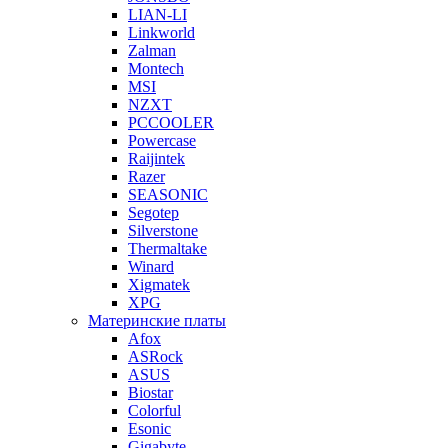
LIAN-LI
Linkworld
Zalman
Montech
MSI
NZXT
PCCOOLER
Powercase
Raijintek
Razer
SEASONIC
Segotep
Silverstone
Thermaltake
Winard
Xigmatek
XPG
Материнские платы
Afox
ASRock
ASUS
Biostar
Colorful
Esonic
Gigabyte