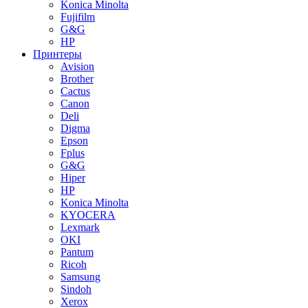
Konica Minolta
Fujifilm
G&G
HP
Принтеры
Avision
Brother
Cactus
Canon
Deli
Digma
Epson
Fplus
G&G
Hiper
HP
Konica Minolta
KYOCERA
Lexmark
OKI
Pantum
Ricoh
Samsung
Sindoh
Xerox