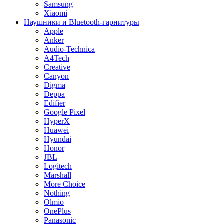
Samsung
Xiaomi
Наушники и Bluetooth-гарнитуры
Apple
Anker
Audio-Technica
A4Tech
Creative
Canyon
Digma
Deppa
Edifier
Google Pixel
HyperX
Huawei
Hyundai
Honor
JBL
Logitech
Marshall
More Choice
Nothing
Olmio
OnePlus
Panasonic