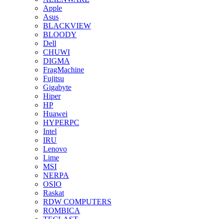
Apple
Asus
BLACKVIEW
BLOODY
Dell
CHUWI
DIGMA
FragMachine
Fujitsu
Gigabyte
Hiper
HP
Huawei
HYPERPC
Intel
IRU
Lenovo
Lime
MSI
NERPA
OSIO
Raskat
RDW COMPUTERS
ROMBICA