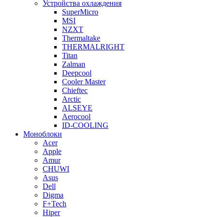
Устройства охлаждения
SuperMicro
MSI
NZXT
Thermaltake
THERMALRIGHT
Titan
Zalman
Deepcool
Cooler Master
Chieftec
Arctic
ALSEYE
Aerocool
ID-COOLING
Моноблоки
Acer
Apple
Amur
CHUWI
Asus
Dell
Digma
F+Tech
Hiper