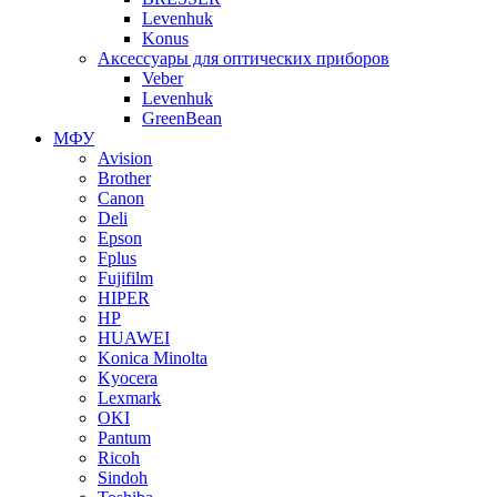
Levenhuk
Konus
Аксессуары для оптических приборов
Veber
Levenhuk
GreenBean
МФУ
Avision
Brother
Canon
Deli
Epson
Fplus
Fujifilm
HIPER
HP
HUAWEI
Konica Minolta
Kyocera
Lexmark
OKI
Pantum
Ricoh
Sindoh