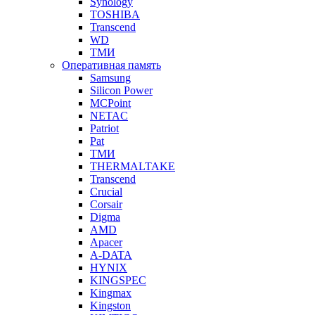
Synology
TOSHIBA
Transcend
WD
ТМИ
Оперативная память
Samsung
Silicon Power
MCPoint
NETAC
Patriot
Pat
ТМИ
THERMALTAKE
Transcend
Crucial
Corsair
Digma
AMD
Apacer
A-DATA
HYNIX
KINGSPEC
Kingmax
Kingston