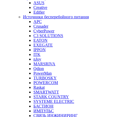
ASUS
Creative
Edifier
Источники бесперебойного питания
APC
Crusader
CyberPower
C3 SOLUTIONS
EATON
EXEGATE
IPPON
ITK
nJoy
MARSRIVA
Qdion
PowerMan
TURBOSKY
POWERCOM
Raskat
SMARTWATT
STARK COUNTRY
SYSTEME ELECTRIC
БАСТИОН
ИМПУЛЬС
СВЯЗЬ ИНЖИНИРИНГ