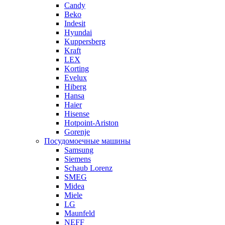
Candy
Beko
Indesit
Hyundai
Kuppersberg
Kraft
LEX
Korting
Evelux
Hiberg
Hansa
Haier
Hisense
Hotpoint-Ariston
Gorenje
Посудомоечные машины
Samsung
Siemens
Schaub Lorenz
SMEG
Midea
Miele
LG
Maunfeld
NEFF