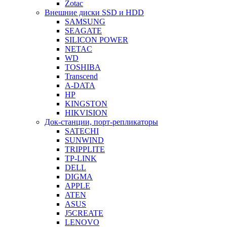
Zotac
Внешние диски SSD и HDD
SAMSUNG
SEAGATE
SILICON POWER
NETAC
WD
TOSHIBA
Transcend
A-DATA
HP
KINGSTON
HIKVISION
Док-станции, порт-репликаторы
SATECHI
SUNWIND
TRIPPLITE
TP-LINK
DELL
DIGMA
APPLE
ATEN
ASUS
J5CREATE
LENOVO