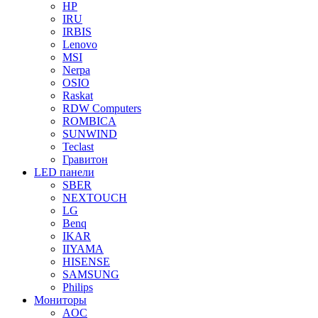
HP
IRU
IRBIS
Lenovo
MSI
Nerpa
OSIO
Raskat
RDW Computers
ROMBICA
SUNWIND
Teclast
Гравитон
LED панели
SBER
NEXTOUCH
LG
Benq
IKAR
IIYAMA
HISENSE
SAMSUNG
Philips
Мониторы
AOC