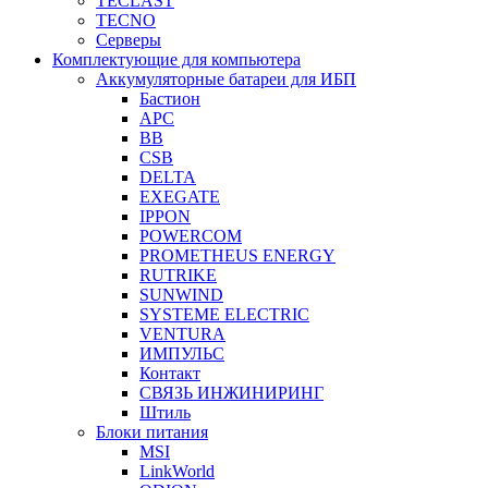
TECLAST
TECNO
Серверы
Комплектующие для компьютера
Аккумуляторные батареи для ИБП
Бастион
APC
BB
CSB
DELTA
EXEGATE
IPPON
POWERCOM
PROMETHEUS ENERGY
RUTRIKE
SUNWIND
SYSTEME ELECTRIC
VENTURA
ИМПУЛЬС
Контакт
СВЯЗЬ ИНЖИНИРИНГ
Штиль
Блоки питания
MSI
LinkWorld