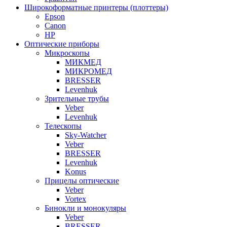
Широкоформатные принтеры (плоттеры)
Epson
Canon
HP
Оптические приборы
Микроскопы
МИКМЕД
МИКРОМЕД
BRESSER
Levenhuk
Зрительные трубы
Veber
Levenhuk
Телескопы
Sky-Watcher
Veber
BRESSER
Levenhuk
Konus
Прицелы оптические
Veber
Vortex
Бинокли и монокуляры
Veber
BRESSER