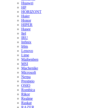
Huawei
HP
HORIZONT
Haier
Honor
HIPER
Hasee
Itel
IRU
Infinix
Irbis
Lenovo
Lime
Maibenben
MSI
Machenike
Microsoft
Nerpa
Prestigio
OSIO
Rombica
Rikor
Realme
Raskat
RAZER