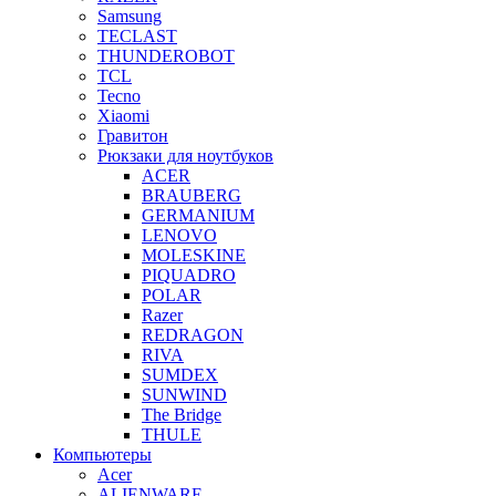
Samsung
TECLAST
THUNDEROBOT
TCL
Tecno
Xiaomi
Гравитон
Рюкзаки для ноутбуков
ACER
BRAUBERG
GERMANIUM
LENOVO
MOLESKINE
PIQUADRO
POLAR
Razer
REDRAGON
RIVA
SUMDEX
SUNWIND
The Bridge
THULE
Компьютеры
Acer
ALIENWARE