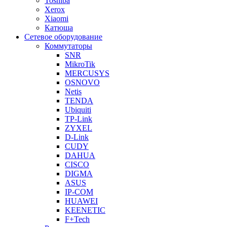
Toshiba
Xerox
Xiaomi
Катюша
Сетевое оборудование
Коммутаторы
SNR
MikroTik
MERCUSYS
OSNOVO
Netis
TENDA
Ubiquiti
TP-Link
ZYXEL
D-Link
CUDY
DAHUA
CISCO
DIGMA
ASUS
IP-COM
HUAWEI
KEENETIC
F+Tech