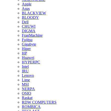
Apple
Asus
BLACKVIEW
BLOODY
Dell
CHUWI
DIGMA
FragMachine
Fujitsu
Gigabyte
Hiper
HP
Huawei
HYPERPC
Intel
IRU
Lenovo
Lime
MSI
NERPA
OSIO
Raskat
RDW COMPUTERS
ROMBICA