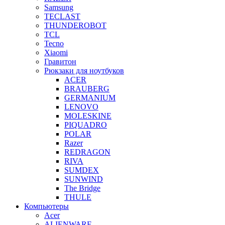
Samsung
TECLAST
THUNDEROBOT
TCL
Tecno
Xiaomi
Гравитон
Рюкзаки для ноутбуков
ACER
BRAUBERG
GERMANIUM
LENOVO
MOLESKINE
PIQUADRO
POLAR
Razer
REDRAGON
RIVA
SUMDEX
SUNWIND
The Bridge
THULE
Компьютеры
Acer
ALIENWARE