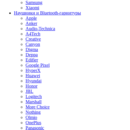
Samsung
Xiaomi
Наушники и Bluetooth-гарнитуры
Apple
Anker
Audio-Technica
A4Tech
Creative
Canyon
Digma
Deppa
Edifier
Google Pixel
HyperX
Huawei
Hyundai
Honor
JBL
Logitech
Marshall
More Choice
Nothing
Olmio
OnePlus
Panasonic