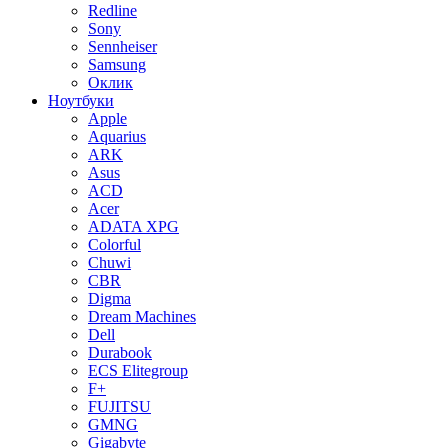
Redline
Sony
Sennheiser
Samsung
Оклик
Ноутбуки
Apple
Aquarius
ARK
Asus
ACD
Acer
ADATA XPG
Colorful
Chuwi
CBR
Digma
Dream Machines
Dell
Durabook
ECS Elitegroup
F+
FUJITSU
GMNG
Gigabyte