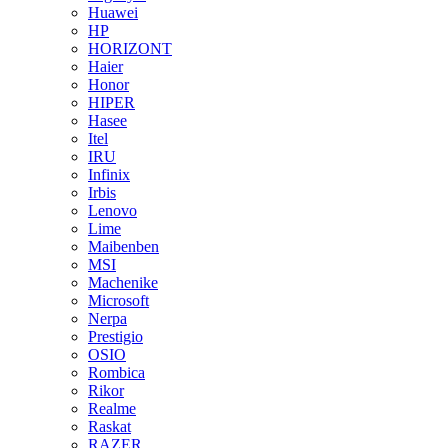
Huawei
HP
HORIZONT
Haier
Honor
HIPER
Hasee
Itel
IRU
Infinix
Irbis
Lenovo
Lime
Maibenben
MSI
Machenike
Microsoft
Nerpa
Prestigio
OSIO
Rombica
Rikor
Realme
Raskat
RAZER