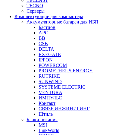
TECLAST
TECNO
Серверы
Комплектующие для компьютера
Аккумуляторные батареи для ИБП
Бастион
APC
BB
CSB
DELTA
EXEGATE
IPPON
POWERCOM
PROMETHEUS ENERGY
RUTRIKE
SUNWIND
SYSTEME ELECTRIC
VENTURA
ИМПУЛЬС
Контакт
СВЯЗЬ ИНЖИНИРИНГ
Штиль
Блоки питания
MSI
LinkWorld