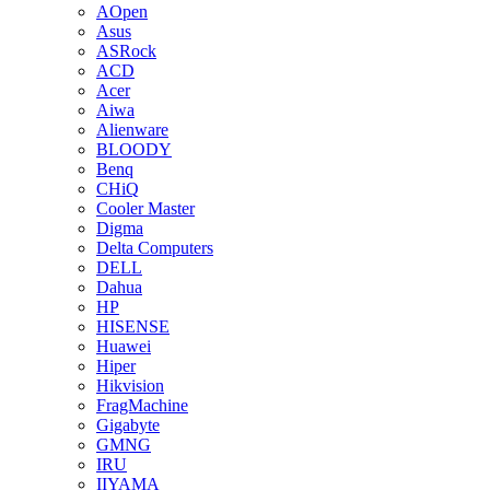
AOpen
Asus
ASRock
ACD
Acer
Aiwa
Alienware
BLOODY
Benq
CHiQ
Cooler Master
Digma
Delta Computers
DELL
Dahua
HP
HISENSE
Huawei
Hiper
Hikvision
FragMachine
Gigabyte
GMNG
IRU
IIYAMA