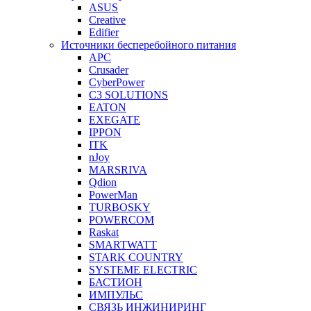
ASUS
Creative
Edifier
Источники бесперебойного питания
APC
Crusader
CyberPower
C3 SOLUTIONS
EATON
EXEGATE
IPPON
ITK
nJoy
MARSRIVA
Qdion
PowerMan
TURBOSKY
POWERCOM
Raskat
SMARTWATT
STARK COUNTRY
SYSTEME ELECTRIC
БАСТИОН
ИМПУЛЬС
СВЯЗЬ ИНЖИНИРИНГ