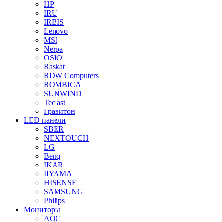
HP
IRU
IRBIS
Lenovo
MSI
Nerpa
OSIO
Raskat
RDW Computers
ROMBICA
SUNWIND
Teclast
Гравитон
LED панели
SBER
NEXTOUCH
LG
Benq
IKAR
IIYAMA
HISENSE
SAMSUNG
Philips
Мониторы
AOC