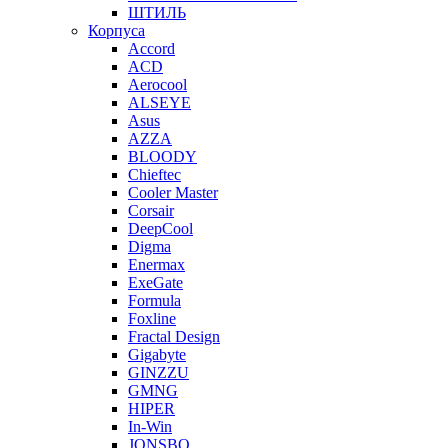
ШТИЛЬ
Корпуса
Accord
ACD
Aerocool
ALSEYE
Asus
AZZA
BLOODY
Chieftec
Cooler Master
Corsair
DeepCool
Digma
Enermax
ExeGate
Formula
Foxline
Fractal Design
Gigabyte
GINZZU
GMNG
HIPER
In-Win
JONSBO