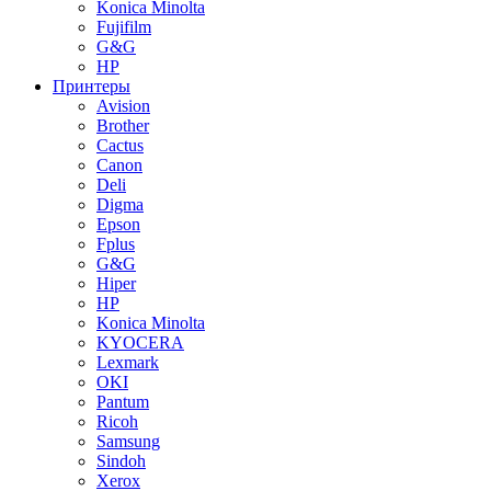
Konica Minolta
Fujifilm
G&G
HP
Принтеры
Avision
Brother
Cactus
Canon
Deli
Digma
Epson
Fplus
G&G
Hiper
HP
Konica Minolta
KYOCERA
Lexmark
OKI
Pantum
Ricoh
Samsung
Sindoh
Xerox