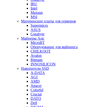
IRU
Intel
Maxsun
MSI
Материнские платы для серверов
Supermicro
ASUS
Gigabyte
Майнеры Asic
MicroBT
Оборудование для майнинга
CHILKOOT
Avalon
Bitmain
INNOSILICON
Накопители SSD
A-DATA
AGI
AMD
Apacer
Colorful
Crucial
DATO
Dell