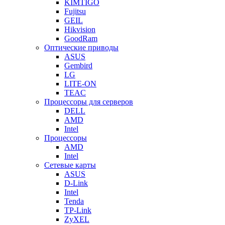
KIMTIGO
Fujitsu
GEIL
Hikvision
GoodRam
Оптические приводы
ASUS
Gembird
LG
LITE-ON
TEAC
Процессоры для серверов
DELL
AMD
Intel
Процессоры
AMD
Intel
Сетевые карты
ASUS
D-Link
Intel
Tenda
TP-Link
ZyXEL