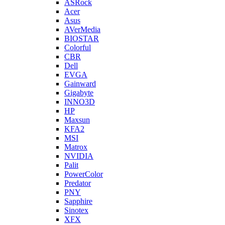
ASRock
Acer
Asus
AVerMedia
BIOSTAR
Colorful
CBR
Dell
EVGA
Gainward
Gigabyte
INNO3D
HP
Maxsun
KFA2
MSI
Matrox
NVIDIA
Palit
PowerColor
Predator
PNY
Sapphire
Sinotex
XFX