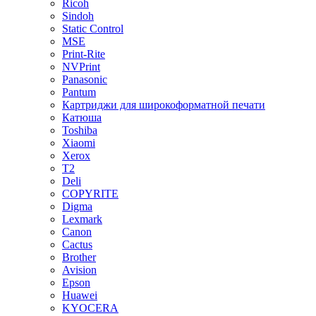
Ricoh
Sindoh
Static Control
MSE
Print-Rite
NVPrint
Panasonic
Pantum
Картриджи для широкоформатной печати
Катюша
Toshiba
Xiaomi
Xerox
T2
Deli
COPYRITE
Digma
Lexmark
Canon
Cactus
Brother
Avision
Epson
Huawei
KYOCERA