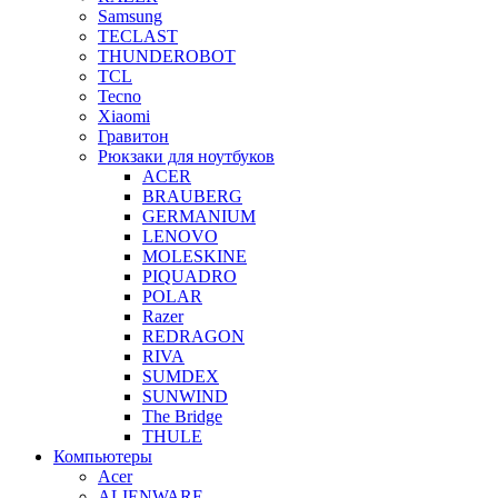
Samsung
TECLAST
THUNDEROBOT
TCL
Tecno
Xiaomi
Гравитон
Рюкзаки для ноутбуков
ACER
BRAUBERG
GERMANIUM
LENOVO
MOLESKINE
PIQUADRO
POLAR
Razer
REDRAGON
RIVA
SUMDEX
SUNWIND
The Bridge
THULE
Компьютеры
Acer
ALIENWARE