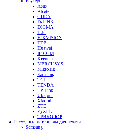
Роутеры
Asus
Alcatel
CUDY
D-LINK
DIGMA
H3C
HIKVISION
HPE
Huawei
IP-COM
Keenetic
MERCUSYS
MikroTik
Samsung
TCL
TENDA
TP-Link
Ubiquiti
Xiaomi
ZTE
ZyXEL
ТРИКОЛОР
Расходные материалы для печати
Samsung