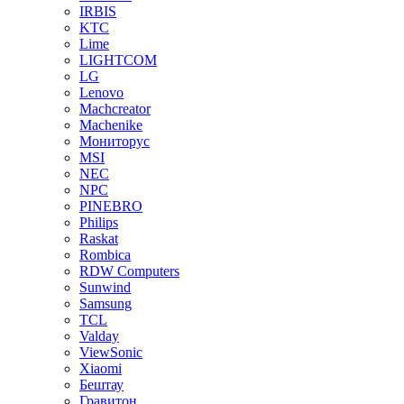
IRBIS
KTC
Lime
LIGHTCOM
LG
Lenovo
Machcreator
Machenike
Мониторус
MSI
NEC
NPC
PINEBRO
Philips
Raskat
Rombica
RDW Computers
Sunwind
Samsung
TCL
Valday
ViewSonic
Xiaomi
Бештау
Гравитон