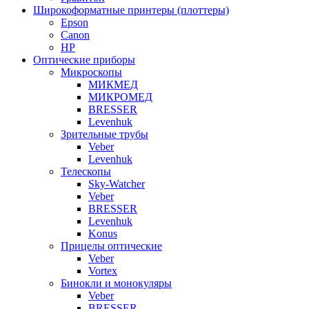
Широкоформатные принтеры (плоттеры)
Epson
Canon
HP
Оптические приборы
Микроскопы
МИКМЕД
МИКРОМЕД
BRESSER
Levenhuk
Зрительные трубы
Veber
Levenhuk
Телескопы
Sky-Watcher
Veber
BRESSER
Levenhuk
Konus
Прицелы оптические
Veber
Vortex
Бинокли и монокуляры
Veber
BRESSER