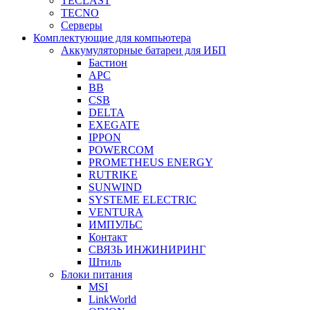
TECLAST
TECNO
Серверы
Комплектующие для компьютера
Аккумуляторные батареи для ИБП
Бастион
APC
BB
CSB
DELTA
EXEGATE
IPPON
POWERCOM
PROMETHEUS ENERGY
RUTRIKE
SUNWIND
SYSTEME ELECTRIC
VENTURA
ИМПУЛЬС
Контакт
СВЯЗЬ ИНЖИНИРИНГ
Штиль
Блоки питания
MSI
LinkWorld