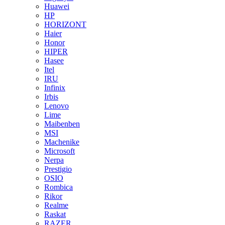
Huawei
HP
HORIZONT
Haier
Honor
HIPER
Hasee
Itel
IRU
Infinix
Irbis
Lenovo
Lime
Maibenben
MSI
Machenike
Microsoft
Nerpa
Prestigio
OSIO
Rombica
Rikor
Realme
Raskat
RAZER