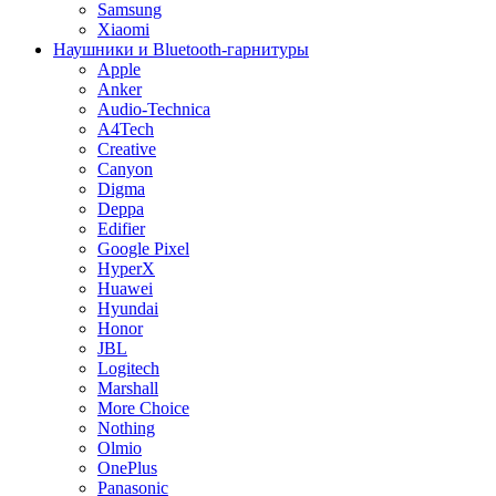
Samsung
Xiaomi
Наушники и Bluetooth-гарнитуры
Apple
Anker
Audio-Technica
A4Tech
Creative
Canyon
Digma
Deppa
Edifier
Google Pixel
HyperX
Huawei
Hyundai
Honor
JBL
Logitech
Marshall
More Choice
Nothing
Olmio
OnePlus
Panasonic