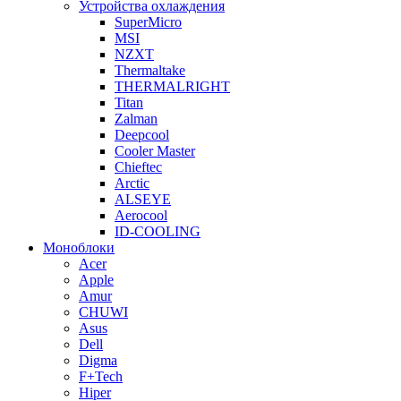
Устройства охлаждения
SuperMicro
MSI
NZXT
Thermaltake
THERMALRIGHT
Titan
Zalman
Deepcool
Cooler Master
Chieftec
Arctic
ALSEYE
Aerocool
ID-COOLING
Моноблоки
Acer
Apple
Amur
CHUWI
Asus
Dell
Digma
F+Tech
Hiper