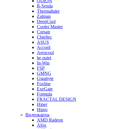
QDION
R-Senda
Thermaltake
Zalman
DeepCool
Cooler Master
Corsair
Chieftec
ASUS
Accord
Aerocool
be quiet
In-Win
FSP
GMNG
Gigabyte
Foxline
ExeGate
Formula
FRACTAL DESIGN
Hiper
Hipro
Видеокарты
AMD Radeon
Afox