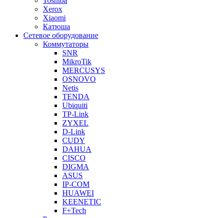
Toshiba
Xerox
Xiaomi
Катюша
Сетевое оборудование
Коммутаторы
SNR
MikroTik
MERCUSYS
OSNOVO
Netis
TENDA
Ubiquiti
TP-Link
ZYXEL
D-Link
CUDY
DAHUA
CISCO
DIGMA
ASUS
IP-COM
HUAWEI
KEENETIC
F+Tech