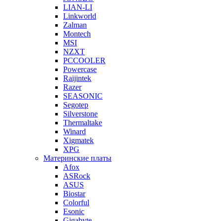
LIAN-LI
Linkworld
Zalman
Montech
MSI
NZXT
PCCOOLER
Powercase
Raijintek
Razer
SEASONIC
Segotep
Silverstone
Thermaltake
Winard
Xigmatek
XPG
Материнские платы
Afox
ASRock
ASUS
Biostar
Colorful
Esonic
Gigabyte