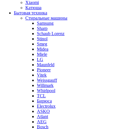
Xiaomi
Катюша
Бытовая техника
Стиральные машины
Samsung
Sharp
Schaub Lorenz
Stinol
Smeg
Midea
Miele
LG
Maunfeld
Pioneer
Vitek
Weissgauff
Willmark
Whirlpool
TCL
Бирюса
Electrolux
ASKO
Atlant
AEG
Bosch