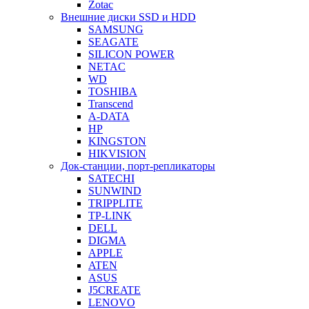
Zotac
Внешние диски SSD и HDD
SAMSUNG
SEAGATE
SILICON POWER
NETAC
WD
TOSHIBA
Transcend
A-DATA
HP
KINGSTON
HIKVISION
Док-станции, порт-репликаторы
SATECHI
SUNWIND
TRIPPLITE
TP-LINK
DELL
DIGMA
APPLE
ATEN
ASUS
J5CREATE
LENOVO