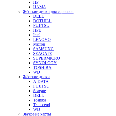
HP
HAMA
Жёсткие диски для серверов
DELL
DOTHILL
FUJITSU
HPE
Intel
LENOVO
Micron
SAMSUNG
SEAGATE
SUPERMICRO
SYNOLOGY
TOSHIBA
WD
Жёсткие диски
A-DATA
FUJITSU
Seagate
DELL
Toshiba
Transcend
WD
Звуковые карты