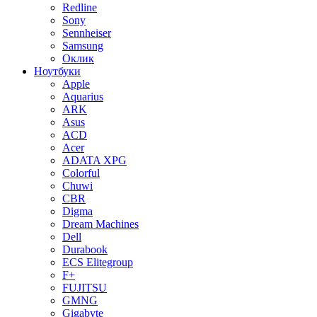
Redline
Sony
Sennheiser
Samsung
Оклик
Ноутбуки
Apple
Aquarius
ARK
Asus
ACD
Acer
ADATA XPG
Colorful
Chuwi
CBR
Digma
Dream Machines
Dell
Durabook
ECS Elitegroup
F+
FUJITSU
GMNG
Gigabyte