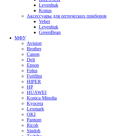
Levenhuk
Konus
Аксессуары для оптических приборов
Veber
Levenhuk
GreenBean
МФУ
Avision
Brother
Canon
Deli
Epson
Fplus
Fujifilm
HIPER
HP
HUAWEI
Konica Minolta
Kyocera
Lexmark
OKI
Pantum
Ricoh
Sindoh