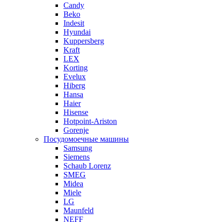
Candy
Beko
Indesit
Hyundai
Kuppersberg
Kraft
LEX
Korting
Evelux
Hiberg
Hansa
Haier
Hisense
Hotpoint-Ariston
Gorenje
Посудомоечные машины
Samsung
Siemens
Schaub Lorenz
SMEG
Midea
Miele
LG
Maunfeld
NEFF