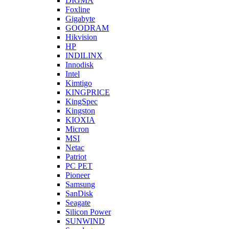
DIGMA
Foxline
Gigabyte
GOODRAM
Hikvision
HP
INDILINX
Innodisk
Intel
Kimtigo
KINGPRICE
KingSpec
Kingston
KIOXIA
Micron
MSI
Netac
Patriot
PC PET
Pioneer
Samsung
SanDisk
Seagate
Silicon Power
SUNWIND