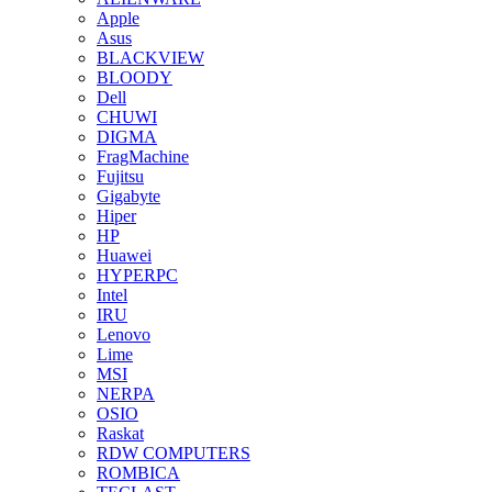
Apple
Asus
BLACKVIEW
BLOODY
Dell
CHUWI
DIGMA
FragMachine
Fujitsu
Gigabyte
Hiper
HP
Huawei
HYPERPC
Intel
IRU
Lenovo
Lime
MSI
NERPA
OSIO
Raskat
RDW COMPUTERS
ROMBICA