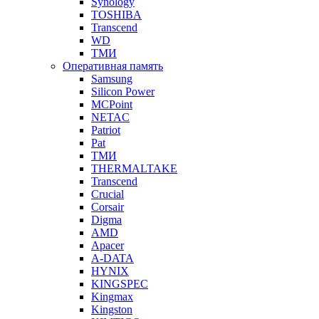
Synology
TOSHIBA
Transcend
WD
ТМИ
Оперативная память
Samsung
Silicon Power
MCPoint
NETAC
Patriot
Pat
ТМИ
THERMALTAKE
Transcend
Crucial
Corsair
Digma
AMD
Apacer
A-DATA
HYNIX
KINGSPEC
Kingmax
Kingston