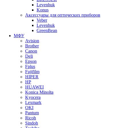
Levenhuk
Konus
Аксессуары для оптических приборов
Veber
Levenhuk
GreenBean
МФУ
Avision
Brother
Canon
Deli
Epson
Fplus
Fujifilm
HIPER
HP
HUAWEI
Konica Minolta
Kyocera
Lexmark
OKI
Pantum
Ricoh
Sindoh