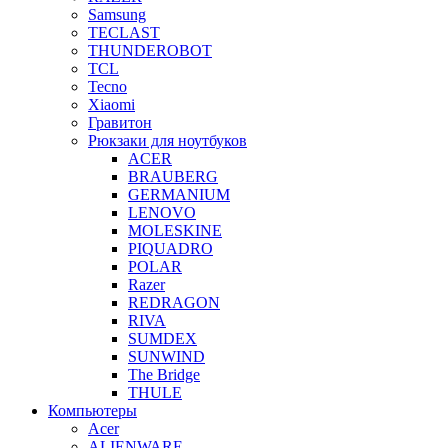
Samsung
TECLAST
THUNDEROBOT
TCL
Tecno
Xiaomi
Гравитон
Рюкзаки для ноутбуков
ACER
BRAUBERG
GERMANIUM
LENOVO
MOLESKINE
PIQUADRO
POLAR
Razer
REDRAGON
RIVA
SUMDEX
SUNWIND
The Bridge
THULE
Компьютеры
Acer
ALIENWARE