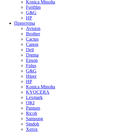
Konica Minolta
Fujifilm
G&G
HP
Принтеры
Avision
Brother
Cactus
Canon
Deli
Digma
Epson
Fplus
G&G
Hiper
HP
Konica Minolta
KYOCERA
Lexmark
OKI
Pantum
Ricoh
Samsung
Sindoh
Xerox