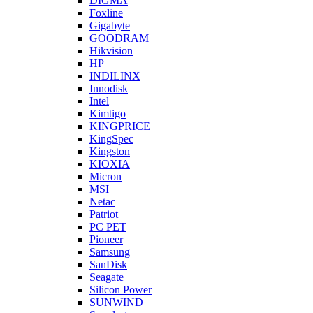
DIGMA
Foxline
Gigabyte
GOODRAM
Hikvision
HP
INDILINX
Innodisk
Intel
Kimtigo
KINGPRICE
KingSpec
Kingston
KIOXIA
Micron
MSI
Netac
Patriot
PC PET
Pioneer
Samsung
SanDisk
Seagate
Silicon Power
SUNWIND