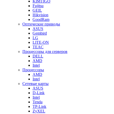
KIMTIGO
Fujitsu
GEIL
Hikvision
GoodRam
Оптические приводы
ASUS
Gembird
LG
LITE-ON
TEAC
Процессоры для серверов
DELL
AMD
Intel
Процессоры
AMD
Intel
Сетевые карты
ASUS
D-Link
Intel
Tenda
TP-Link
ZyXEL