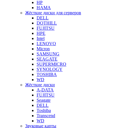
HP
HAMA
Жёсткие диски для серверов
DELL
DOTHILL
FUJITSU
HPE
Intel
LENOVO
Micron
SAMSUNG
SEAGATE
SUPERMICRO
SYNOLOGY
TOSHIBA
WD
Жёсткие диски
A-DATA
FUJITSU
Seagate
DELL
Toshiba
Transcend
WD
Звуковые карты