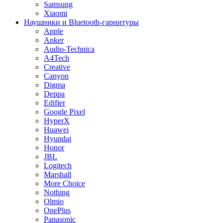
Samsung
Xiaomi
Наушники и Bluetooth-гарнитуры
Apple
Anker
Audio-Technica
A4Tech
Creative
Canyon
Digma
Deppa
Edifier
Google Pixel
HyperX
Huawei
Hyundai
Honor
JBL
Logitech
Marshall
More Choice
Nothing
Olmio
OnePlus
Panasonic