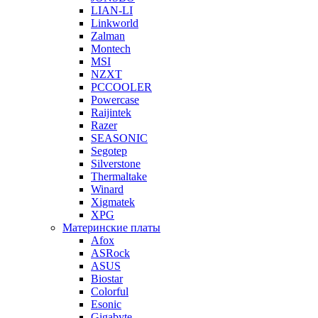
LIAN-LI
Linkworld
Zalman
Montech
MSI
NZXT
PCCOOLER
Powercase
Raijintek
Razer
SEASONIC
Segotep
Silverstone
Thermaltake
Winard
Xigmatek
XPG
Материнские платы
Afox
ASRock
ASUS
Biostar
Colorful
Esonic
Gigabyte