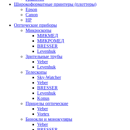
Широкоформатные принтеры (плоттеры)
Epson
Canon
HP
Оптические приборы
Микроскопы
МИКМЕД
МИКРОМЕД
BRESSER
Levenhuk
Зрительные трубы
Veber
Levenhuk
Телескопы
Sky-Watcher
Veber
BRESSER
Levenhuk
Konus
Прицелы оптические
Veber
Vortex
Бинокли и монокуляры
Veber
BRESSER