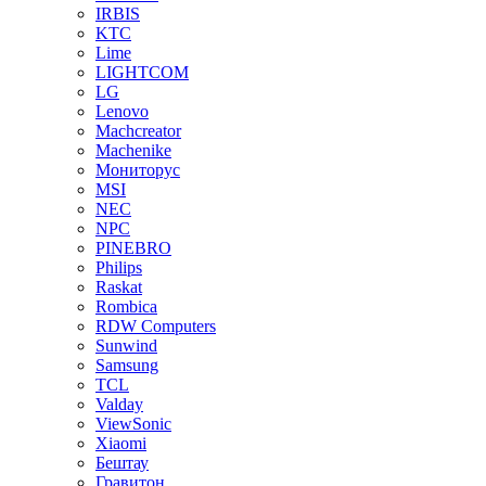
IRBIS
KTC
Lime
LIGHTCOM
LG
Lenovo
Machcreator
Machenike
Мониторус
MSI
NEC
NPC
PINEBRO
Philips
Raskat
Rombica
RDW Computers
Sunwind
Samsung
TCL
Valday
ViewSonic
Xiaomi
Бештау
Гравитон