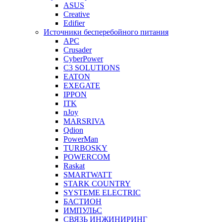
ASUS
Creative
Edifier
Источники бесперебойного питания
APC
Crusader
CyberPower
C3 SOLUTIONS
EATON
EXEGATE
IPPON
ITK
nJoy
MARSRIVA
Qdion
PowerMan
TURBOSKY
POWERCOM
Raskat
SMARTWATT
STARK COUNTRY
SYSTEME ELECTRIC
БАСТИОН
ИМПУЛЬС
СВЯЗЬ ИНЖИНИРИНГ