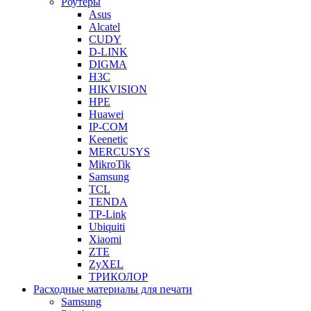
Роутеры
Asus
Alcatel
CUDY
D-LINK
DIGMA
H3C
HIKVISION
HPE
Huawei
IP-COM
Keenetic
MERCUSYS
MikroTik
Samsung
TCL
TENDA
TP-Link
Ubiquiti
Xiaomi
ZTE
ZyXEL
ТРИКОЛОР
Расходные материалы для печати
Samsung