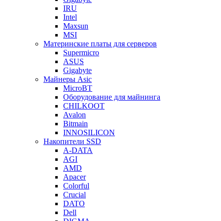
IRU
Intel
Maxsun
MSI
Материнские платы для серверов
Supermicro
ASUS
Gigabyte
Майнеры Asic
MicroBT
Оборудование для майнинга
CHILKOOT
Avalon
Bitmain
INNOSILICON
Накопители SSD
A-DATA
AGI
AMD
Apacer
Colorful
Crucial
DATO
Dell