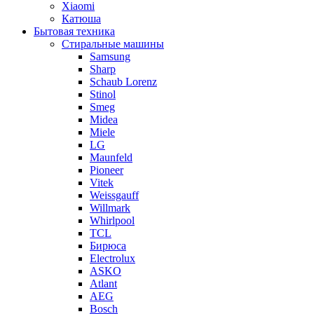
Xiaomi
Катюша
Бытовая техника
Стиральные машины
Samsung
Sharp
Schaub Lorenz
Stinol
Smeg
Midea
Miele
LG
Maunfeld
Pioneer
Vitek
Weissgauff
Willmark
Whirlpool
TCL
Бирюса
Electrolux
ASKO
Atlant
AEG
Bosch