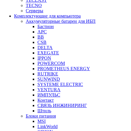
TECLAST
TECNO
Серверы
Комплектующие для компьютера
Аккумуляторные батареи для ИБП
Бастион
APC
BB
CSB
DELTA
EXEGATE
IPPON
POWERCOM
PROMETHEUS ENERGY
RUTRIKE
SUNWIND
SYSTEME ELECTRIC
VENTURA
ИМПУЛЬС
Контакт
СВЯЗЬ ИНЖИНИРИНГ
Штиль
Блоки питания
MSI
LinkWorld