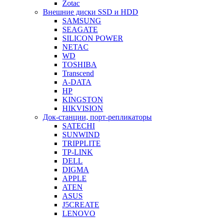
Zotac
Внешние диски SSD и HDD
SAMSUNG
SEAGATE
SILICON POWER
NETAC
WD
TOSHIBA
Transcend
A-DATA
HP
KINGSTON
HIKVISION
Док-станции, порт-репликаторы
SATECHI
SUNWIND
TRIPPLITE
TP-LINK
DELL
DIGMA
APPLE
ATEN
ASUS
J5CREATE
LENOVO