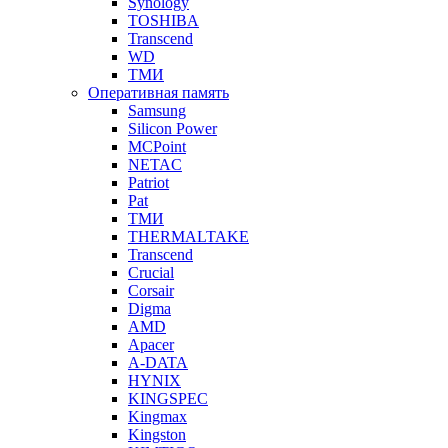
Synology
TOSHIBA
Transcend
WD
ТМИ
Оперативная память
Samsung
Silicon Power
MCPoint
NETAC
Patriot
Pat
ТМИ
THERMALTAKE
Transcend
Crucial
Corsair
Digma
AMD
Apacer
A-DATA
HYNIX
KINGSPEC
Kingmax
Kingston