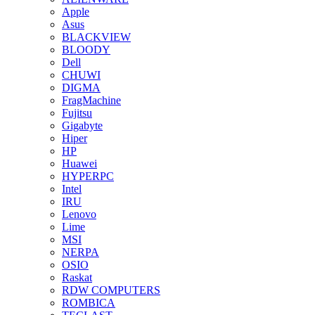
Apple
Asus
BLACKVIEW
BLOODY
Dell
CHUWI
DIGMA
FragMachine
Fujitsu
Gigabyte
Hiper
HP
Huawei
HYPERPC
Intel
IRU
Lenovo
Lime
MSI
NERPA
OSIO
Raskat
RDW COMPUTERS
ROMBICA