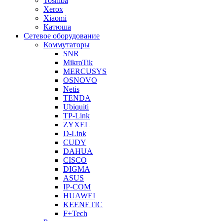
Toshiba
Xerox
Xiaomi
Катюша
Сетевое оборудование
Коммутаторы
SNR
MikroTik
MERCUSYS
OSNOVO
Netis
TENDA
Ubiquiti
TP-Link
ZYXEL
D-Link
CUDY
DAHUA
CISCO
DIGMA
ASUS
IP-COM
HUAWEI
KEENETIC
F+Tech