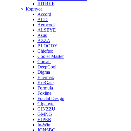
ШТИЛЬ
Корпуса
Accord
ACD
Aerocool
ALSEYE
Asus
AZZA
BLOODY
Chieftec
Cooler Master
Corsair
DeepCool
Digma
Enermax
ExeGate
Formula
Foxline
Fractal Design
Gigabyte
GINZZU
GMNG
HIPER
In-Win
JONSBO