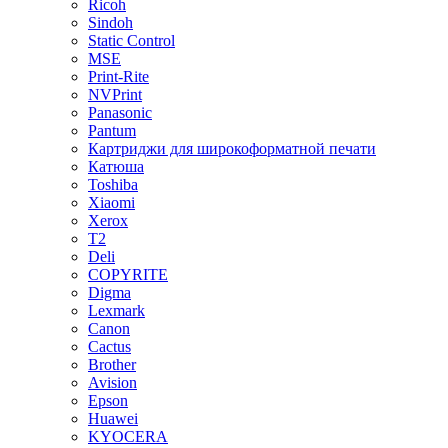
Ricoh
Sindoh
Static Control
MSE
Print-Rite
NVPrint
Panasonic
Pantum
Картриджи для широкоформатной печати
Катюша
Toshiba
Xiaomi
Xerox
T2
Deli
COPYRITE
Digma
Lexmark
Canon
Cactus
Brother
Avision
Epson
Huawei
KYOCERA