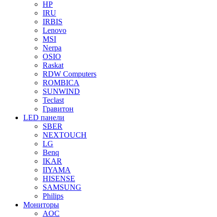
HP
IRU
IRBIS
Lenovo
MSI
Nerpa
OSIO
Raskat
RDW Computers
ROMBICA
SUNWIND
Teclast
Гравитон
LED панели
SBER
NEXTOUCH
LG
Benq
IKAR
IIYAMA
HISENSE
SAMSUNG
Philips
Мониторы
AOC