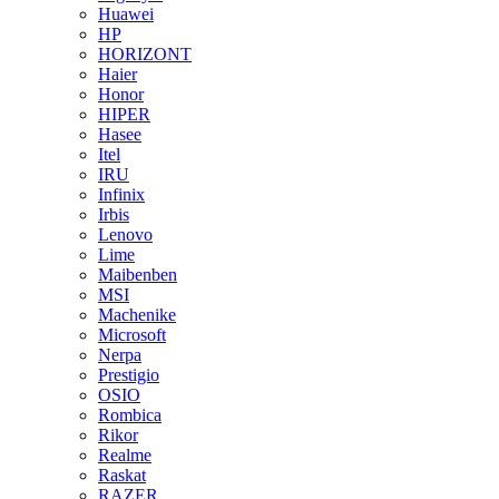
Huawei
HP
HORIZONT
Haier
Honor
HIPER
Hasee
Itel
IRU
Infinix
Irbis
Lenovo
Lime
Maibenben
MSI
Machenike
Microsoft
Nerpa
Prestigio
OSIO
Rombica
Rikor
Realme
Raskat
RAZER