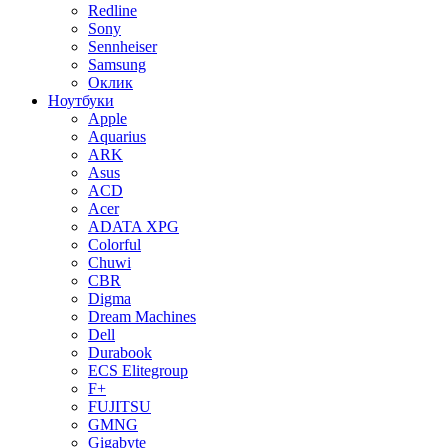
Redline
Sony
Sennheiser
Samsung
Оклик
Ноутбуки
Apple
Aquarius
ARK
Asus
ACD
Acer
ADATA XPG
Colorful
Chuwi
CBR
Digma
Dream Machines
Dell
Durabook
ECS Elitegroup
F+
FUJITSU
GMNG
Gigabyte