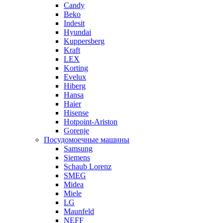
Candy
Beko
Indesit
Hyundai
Kuppersberg
Kraft
LEX
Korting
Evelux
Hiberg
Hansa
Haier
Hisense
Hotpoint-Ariston
Gorenje
Посудомоечные машины
Samsung
Siemens
Schaub Lorenz
SMEG
Midea
Miele
LG
Maunfeld
NEFF