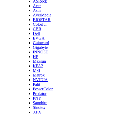
ASRock
Acer
Asus
AVerMedia
BIOSTAR
Colorful
CBR
Dell
EVGA
Gainward
Gigabyte
INNO3D
HP
Maxsun
KFA2
MSI
Matrox
NVIDIA
Palit
PowerColor
Predator
PNY
Sapphire
Sinotex
XFX