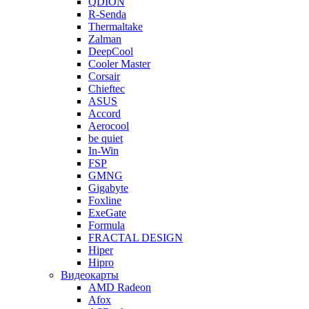
QDION
R-Senda
Thermaltake
Zalman
DeepCool
Cooler Master
Corsair
Chieftec
ASUS
Accord
Aerocool
be quiet
In-Win
FSP
GMNG
Gigabyte
Foxline
ExeGate
Formula
FRACTAL DESIGN
Hiper
Hipro
Видеокарты
AMD Radeon
Afox