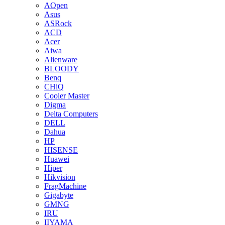
AOpen
Asus
ASRock
ACD
Acer
Aiwa
Alienware
BLOODY
Benq
CHiQ
Cooler Master
Digma
Delta Computers
DELL
Dahua
HP
HISENSE
Huawei
Hiper
Hikvision
FragMachine
Gigabyte
GMNG
IRU
IIYAMA