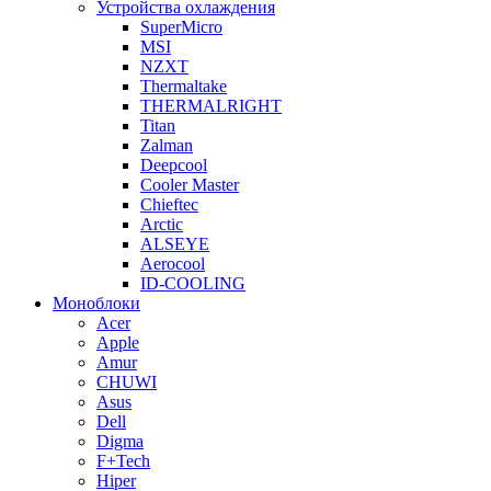
Устройства охлаждения
SuperMicro
MSI
NZXT
Thermaltake
THERMALRIGHT
Titan
Zalman
Deepcool
Cooler Master
Chieftec
Arctic
ALSEYE
Aerocool
ID-COOLING
Моноблоки
Acer
Apple
Amur
CHUWI
Asus
Dell
Digma
F+Tech
Hiper