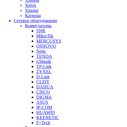
Toshiba
Xerox
Xiaomi
Катюша
Сетевое оборудование
Коммутаторы
SNR
MikroTik
MERCUSYS
OSNOVO
Netis
TENDA
Ubiquiti
TP-Link
ZYXEL
D-Link
CUDY
DAHUA
CISCO
DIGMA
ASUS
IP-COM
HUAWEI
KEENETIC
F+Tech