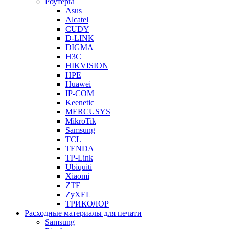
Роутеры
Asus
Alcatel
CUDY
D-LINK
DIGMA
H3C
HIKVISION
HPE
Huawei
IP-COM
Keenetic
MERCUSYS
MikroTik
Samsung
TCL
TENDA
TP-Link
Ubiquiti
Xiaomi
ZTE
ZyXEL
ТРИКОЛОР
Расходные материалы для печати
Samsung