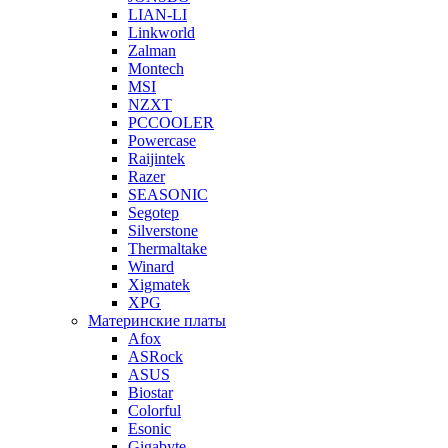
LIAN-LI
Linkworld
Zalman
Montech
MSI
NZXT
PCCOOLER
Powercase
Raijintek
Razer
SEASONIC
Segotep
Silverstone
Thermaltake
Winard
Xigmatek
XPG
Материнские платы
Afox
ASRock
ASUS
Biostar
Colorful
Esonic
Gigabyte