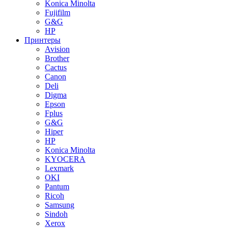
Konica Minolta
Fujifilm
G&G
HP
Принтеры
Avision
Brother
Cactus
Canon
Deli
Digma
Epson
Fplus
G&G
Hiper
HP
Konica Minolta
KYOCERA
Lexmark
OKI
Pantum
Ricoh
Samsung
Sindoh
Xerox