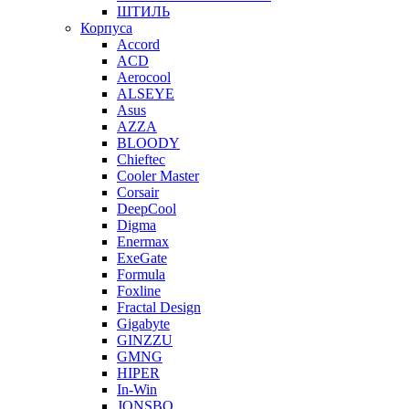
ШТИЛЬ
Корпуса
Accord
ACD
Aerocool
ALSEYE
Asus
AZZA
BLOODY
Chieftec
Cooler Master
Corsair
DeepCool
Digma
Enermax
ExeGate
Formula
Foxline
Fractal Design
Gigabyte
GINZZU
GMNG
HIPER
In-Win
JONSBO