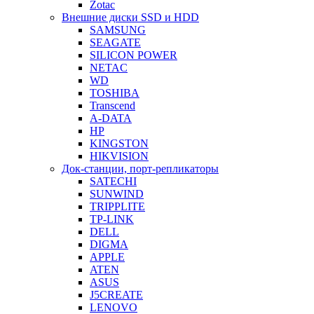
Zotac
Внешние диски SSD и HDD
SAMSUNG
SEAGATE
SILICON POWER
NETAC
WD
TOSHIBA
Transcend
A-DATA
HP
KINGSTON
HIKVISION
Док-станции, порт-репликаторы
SATECHI
SUNWIND
TRIPPLITE
TP-LINK
DELL
DIGMA
APPLE
ATEN
ASUS
J5CREATE
LENOVO