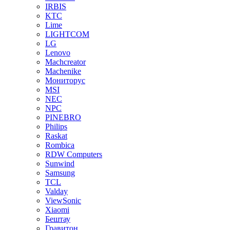
IRBIS
KTC
Lime
LIGHTCOM
LG
Lenovo
Machcreator
Machenike
Мониторус
MSI
NEC
NPC
PINEBRO
Philips
Raskat
Rombica
RDW Computers
Sunwind
Samsung
TCL
Valday
ViewSonic
Xiaomi
Бештау
Гравитон