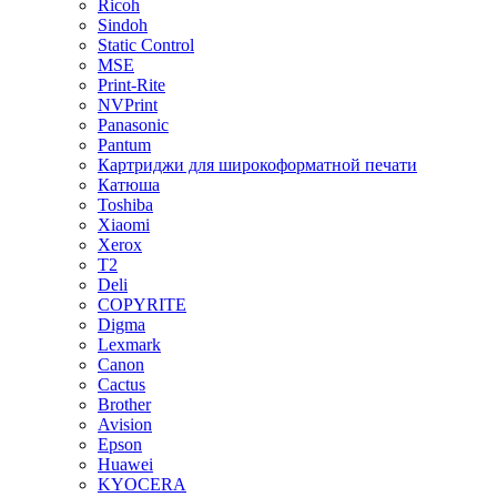
Ricoh
Sindoh
Static Control
MSE
Print-Rite
NVPrint
Panasonic
Pantum
Картриджи для широкоформатной печати
Катюша
Toshiba
Xiaomi
Xerox
T2
Deli
COPYRITE
Digma
Lexmark
Canon
Cactus
Brother
Avision
Epson
Huawei
KYOCERA