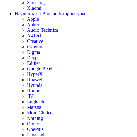
Samsung
Xiaomi
Наушники и Bluetooth-гарнитуры
Apple
Anker
Audio-Technica
A4Tech
Creative
Canyon
Digma
Deppa
Edifier
Google Pixel
HyperX
Huawei
Hyundai
Honor
JBL
Logitech
Marshall
More Choice
Nothing
Olmio
OnePlus
Panasonic