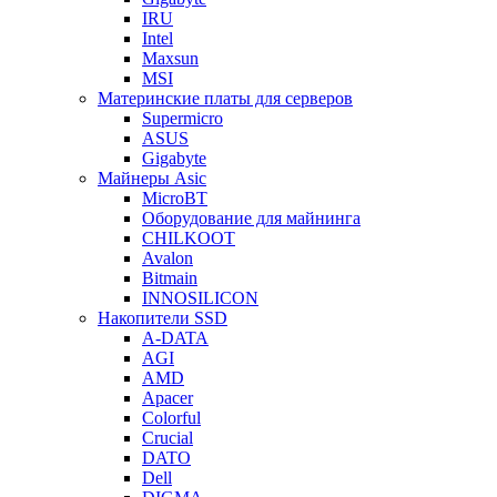
IRU
Intel
Maxsun
MSI
Материнские платы для серверов
Supermicro
ASUS
Gigabyte
Майнеры Asic
MicroBT
Оборудование для майнинга
CHILKOOT
Avalon
Bitmain
INNOSILICON
Накопители SSD
A-DATA
AGI
AMD
Apacer
Colorful
Crucial
DATO
Dell