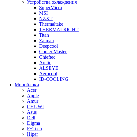
Устройства охлаждения
SuperMicro
MSI
NZXT
Thermaltake
THERMALRIGHT
Titan
Zalman
Deepcool
Cooler Master
Chieftec
Arctic
ALSEYE
Aerocool
ID-COOLING
Моноблоки
Acer
Apple
Amur
CHUWI
Asus
Dell
Digma
F+Tech
Hiper