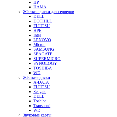
HP
HAMA
Жёсткие диски для серверов
DELL
DOTHILL
FUJITSU
HPE
Intel
LENOVO
Micron
SAMSUNG
SEAGATE
SUPERMICRO
SYNOLOGY
TOSHIBA
WD
Жёсткие диски
A-DATA
FUJITSU
Seagate
DELL
Toshiba
Transcend
WD
Звуковые карты