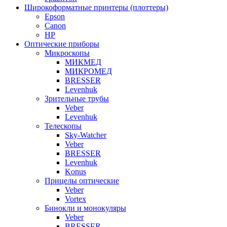
Широкоформатные принтеры (плоттеры)
Epson
Canon
HP
Оптические приборы
Микроскопы
МИКМЕД
МИКРОМЕД
BRESSER
Levenhuk
Зрительные трубы
Veber
Levenhuk
Телескопы
Sky-Watcher
Veber
BRESSER
Levenhuk
Konus
Прицелы оптические
Veber
Vortex
Бинокли и монокуляры
Veber
BRESSER