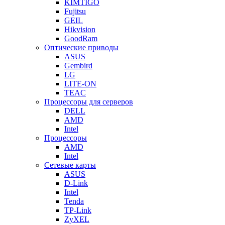
KIMTIGO
Fujitsu
GEIL
Hikvision
GoodRam
Оптические приводы
ASUS
Gembird
LG
LITE-ON
TEAC
Процессоры для серверов
DELL
AMD
Intel
Процессоры
AMD
Intel
Сетевые карты
ASUS
D-Link
Intel
Tenda
TP-Link
ZyXEL