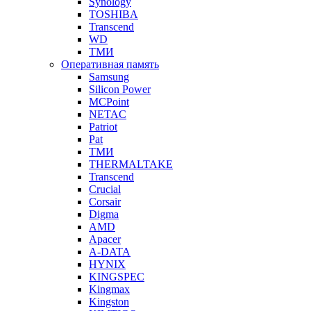
Synology
TOSHIBA
Transcend
WD
ТМИ
Оперативная память
Samsung
Silicon Power
MCPoint
NETAC
Patriot
Pat
ТМИ
THERMALTAKE
Transcend
Crucial
Corsair
Digma
AMD
Apacer
A-DATA
HYNIX
KINGSPEC
Kingmax
Kingston