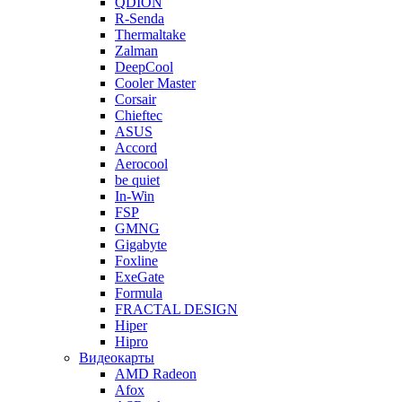
QDION
R-Senda
Thermaltake
Zalman
DeepCool
Cooler Master
Corsair
Chieftec
ASUS
Accord
Aerocool
be quiet
In-Win
FSP
GMNG
Gigabyte
Foxline
ExeGate
Formula
FRACTAL DESIGN
Hiper
Hipro
Видеокарты
AMD Radeon
Afox