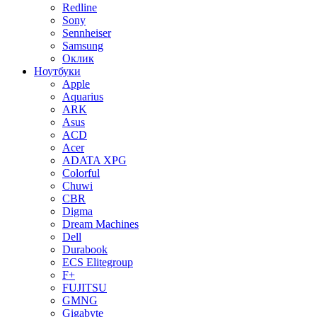
Redline
Sony
Sennheiser
Samsung
Оклик
Ноутбуки
Apple
Aquarius
ARK
Asus
ACD
Acer
ADATA XPG
Colorful
Chuwi
CBR
Digma
Dream Machines
Dell
Durabook
ECS Elitegroup
F+
FUJITSU
GMNG
Gigabyte