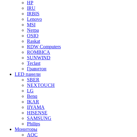
HP
IRU
IRBIS
Lenovo
MSI
Nerpa
OSIO
Raskat
RDW Computers
ROMBICA
SUNWIND
Teclast
Гравитон
LED панели
SBER
NEXTOUCH
LG
Benq
IKAR
IIYAMA
HISENSE
SAMSUNG
Philips
Мониторы
AOC