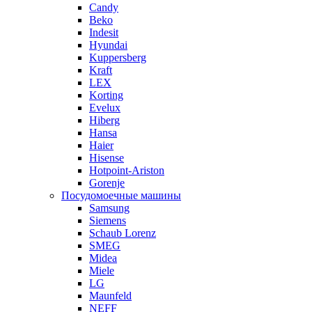
Candy
Beko
Indesit
Hyundai
Kuppersberg
Kraft
LEX
Korting
Evelux
Hiberg
Hansa
Haier
Hisense
Hotpoint-Ariston
Gorenje
Посудомоечные машины
Samsung
Siemens
Schaub Lorenz
SMEG
Midea
Miele
LG
Maunfeld
NEFF