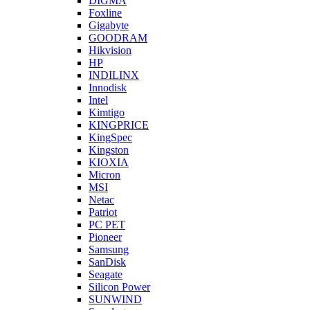
DIGMA
Foxline
Gigabyte
GOODRAM
Hikvision
HP
INDILINX
Innodisk
Intel
Kimtigo
KINGPRICE
KingSpec
Kingston
KIOXIA
Micron
MSI
Netac
Patriot
PC PET
Pioneer
Samsung
SanDisk
Seagate
Silicon Power
SUNWIND