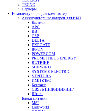
TECLAST
TECNO
Серверы
Комплектующие для компьютера
Аккумуляторные батареи для ИБП
Бастион
APC
BB
CSB
DELTA
EXEGATE
IPPON
POWERCOM
PROMETHEUS ENERGY
RUTRIKE
SUNWIND
SYSTEME ELECTRIC
VENTURA
ИМПУЛЬС
Контакт
СВЯЗЬ ИНЖИНИРИНГ
Штиль
Блоки питания
MSI
LinkWorld