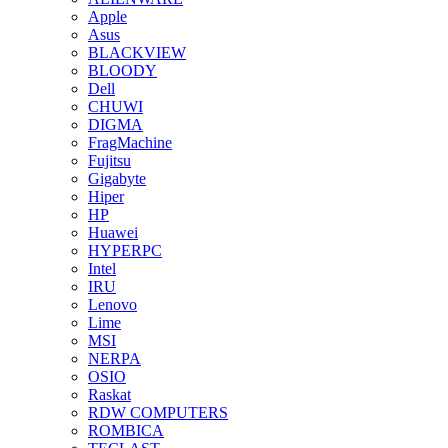
Apple
Asus
BLACKVIEW
BLOODY
Dell
CHUWI
DIGMA
FragMachine
Fujitsu
Gigabyte
Hiper
HP
Huawei
HYPERPC
Intel
IRU
Lenovo
Lime
MSI
NERPA
OSIO
Raskat
RDW COMPUTERS
ROMBICA