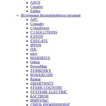
ASUS
Creative
Edifier
Источники бесперебойного питания
APC
Crusader
CyberPower
C3 SOLUTIONS
EATON
EXEGATE
IPPON
ITK
nJoy
MARSRIVA
Qdion
PowerMan
TURBOSKY
POWERCOM
Raskat
SMARTWATT
STARK COUNTRY
SYSTEME ELECTRIC
БАСТИОН
ИМПУЛЬС
СВЯЗЬ ИНЖИНИРИНГ