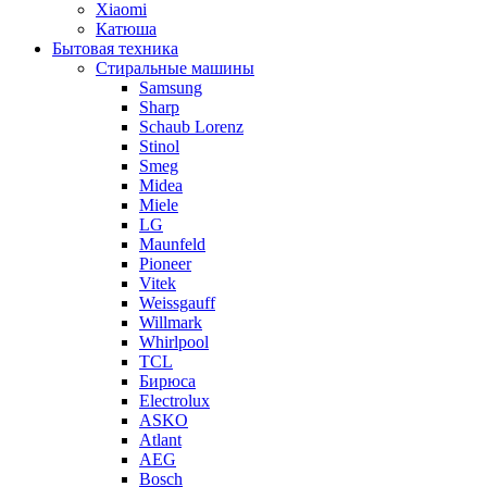
Xiaomi
Катюша
Бытовая техника
Стиральные машины
Samsung
Sharp
Schaub Lorenz
Stinol
Smeg
Midea
Miele
LG
Maunfeld
Pioneer
Vitek
Weissgauff
Willmark
Whirlpool
TCL
Бирюса
Electrolux
ASKO
Atlant
AEG
Bosch