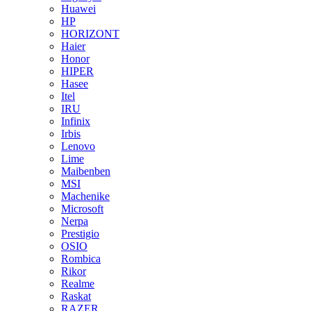
Huawei
HP
HORIZONT
Haier
Honor
HIPER
Hasee
Itel
IRU
Infinix
Irbis
Lenovo
Lime
Maibenben
MSI
Machenike
Microsoft
Nerpa
Prestigio
OSIO
Rombica
Rikor
Realme
Raskat
RAZER