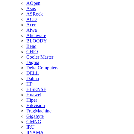
AOpen
Asus
ASRock
ACD
Acer
Aiwa
Alienware
BLOODY
Benq
CHiQ
Cooler Master
Digma
Delta Computers
DELL
Dahua
HP
HISENSE
Huawei
Hiper
Hikvision
FragMachine
Gigabyte
GMNG
IRU
IIYAMA