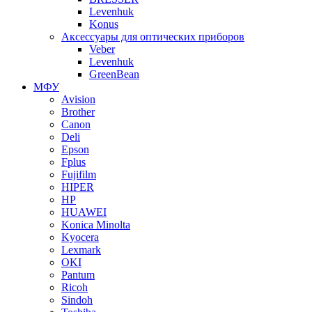
Levenhuk
Konus
Аксессуары для оптических приборов
Veber
Levenhuk
GreenBean
МФУ
Avision
Brother
Canon
Deli
Epson
Fplus
Fujifilm
HIPER
HP
HUAWEI
Konica Minolta
Kyocera
Lexmark
OKI
Pantum
Ricoh
Sindoh