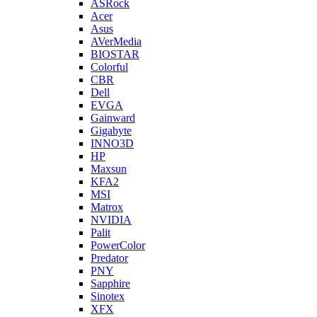
ASRock
Acer
Asus
AVerMedia
BIOSTAR
Colorful
CBR
Dell
EVGA
Gainward
Gigabyte
INNO3D
HP
Maxsun
KFA2
MSI
Matrox
NVIDIA
Palit
PowerColor
Predator
PNY
Sapphire
Sinotex
XFX