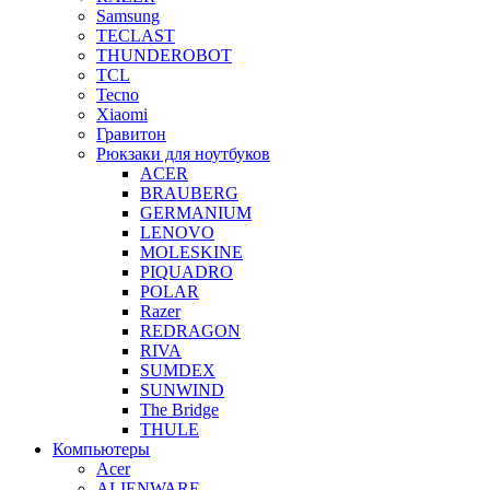
Samsung
TECLAST
THUNDEROBOT
TCL
Tecno
Xiaomi
Гравитон
Рюкзаки для ноутбуков
ACER
BRAUBERG
GERMANIUM
LENOVO
MOLESKINE
PIQUADRO
POLAR
Razer
REDRAGON
RIVA
SUMDEX
SUNWIND
The Bridge
THULE
Компьютеры
Acer
ALIENWARE