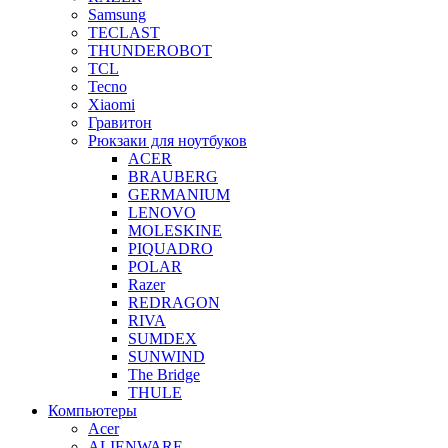
Samsung
TECLAST
THUNDEROBOT
TCL
Tecno
Xiaomi
Гравитон
Рюкзаки для ноутбуков
ACER
BRAUBERG
GERMANIUM
LENOVO
MOLESKINE
PIQUADRO
POLAR
Razer
REDRAGON
RIVA
SUMDEX
SUNWIND
The Bridge
THULE
Компьютеры
Acer
ALIENWARE