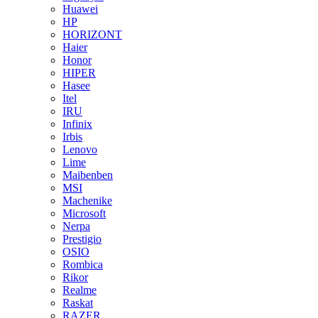
Huawei
HP
HORIZONT
Haier
Honor
HIPER
Hasee
Itel
IRU
Infinix
Irbis
Lenovo
Lime
Maibenben
MSI
Machenike
Microsoft
Nerpa
Prestigio
OSIO
Rombica
Rikor
Realme
Raskat
RAZER