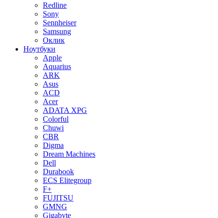
Redline
Sony
Sennheiser
Samsung
Оклик
Ноутбуки
Apple
Aquarius
ARK
Asus
ACD
Acer
ADATA XPG
Colorful
Chuwi
CBR
Digma
Dream Machines
Dell
Durabook
ECS Elitegroup
F+
FUJITSU
GMNG
Gigabyte