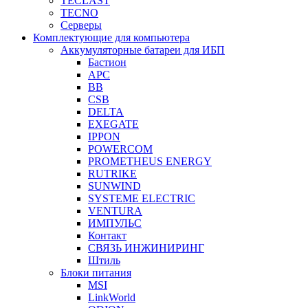
TECLAST
TECNO
Серверы
Комплектующие для компьютера
Аккумуляторные батареи для ИБП
Бастион
APC
BB
CSB
DELTA
EXEGATE
IPPON
POWERCOM
PROMETHEUS ENERGY
RUTRIKE
SUNWIND
SYSTEME ELECTRIC
VENTURA
ИМПУЛЬС
Контакт
СВЯЗЬ ИНЖИНИРИНГ
Штиль
Блоки питания
MSI
LinkWorld