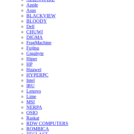
Apple
Asus
BLACKVIEW
BLOODY
Dell
CHUWI
DIGMA
FragMachine
Fujitsu
Gigabyte
Hiper
HP
Huawei
HYPERPC
Intel
IRU
Lenovo
Lime
MSI
NERPA
OSIO
Raskat
RDW COMPUTERS
ROMBICA