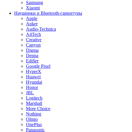
Samsung
Xiaomi
Наушники и Bluetooth-гарнитуры
Apple
Anker
Audio-Technica
A4Tech
Creative
Canyon
Digma
Deppa
Edifier
Google Pixel
HyperX
Huawei
Hyundai
Honor
JBL
Logitech
Marshall
More Choice
Nothing
Olmio
OnePlus
Panasonic