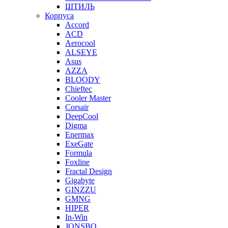
ШТИЛЬ
Корпуса
Accord
ACD
Aerocool
ALSEYE
Asus
AZZA
BLOODY
Chieftec
Cooler Master
Corsair
DeepCool
Digma
Enermax
ExeGate
Formula
Foxline
Fractal Design
Gigabyte
GINZZU
GMNG
HIPER
In-Win
JONSBO