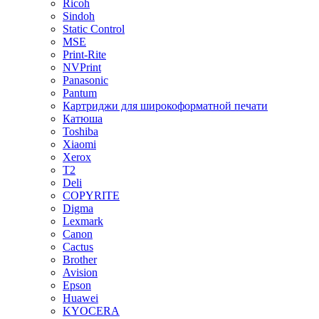
Ricoh
Sindoh
Static Control
MSE
Print-Rite
NVPrint
Panasonic
Pantum
Картриджи для широкоформатной печати
Катюша
Toshiba
Xiaomi
Xerox
T2
Deli
COPYRITE
Digma
Lexmark
Canon
Cactus
Brother
Avision
Epson
Huawei
KYOCERA