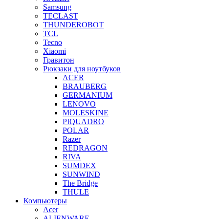
Samsung
TECLAST
THUNDEROBOT
TCL
Tecno
Xiaomi
Гравитон
Рюкзаки для ноутбуков
ACER
BRAUBERG
GERMANIUM
LENOVO
MOLESKINE
PIQUADRO
POLAR
Razer
REDRAGON
RIVA
SUMDEX
SUNWIND
The Bridge
THULE
Компьютеры
Acer
ALIENWARE