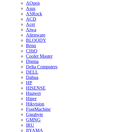
AOpen
Asus
ASRock
ACD
Acer
Aiwa
Alienware
BLOODY
Benq
CHiQ
Cooler Master
Digma
Delta Computers
DELL
Dahua
HP
HISENSE
Huawei
Hiper
Hikvision
FragMachine
Gigabyte
GMNG
IRU
IIYAMA