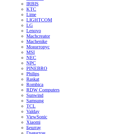
IRBIS
KTC
Lime
LIGHTCOM
LG
Lenovo
Machcreator
Machenike
Мониторус
MSI
NEC
NPC
PINEBRO
Philips
Raskat
Rombica
RDW Computers
Sunwind
Samsung
TCL
Valday
ViewSonic
Xiaomi
Бештау
Гравитон