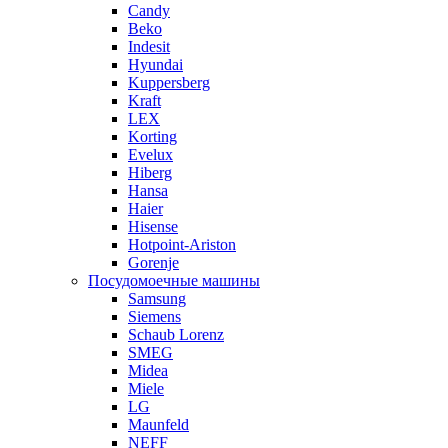
Candy
Beko
Indesit
Hyundai
Kuppersberg
Kraft
LEX
Korting
Evelux
Hiberg
Hansa
Haier
Hisense
Hotpoint-Ariston
Gorenje
Посудомоечные машины
Samsung
Siemens
Schaub Lorenz
SMEG
Midea
Miele
LG
Maunfeld
NEFF