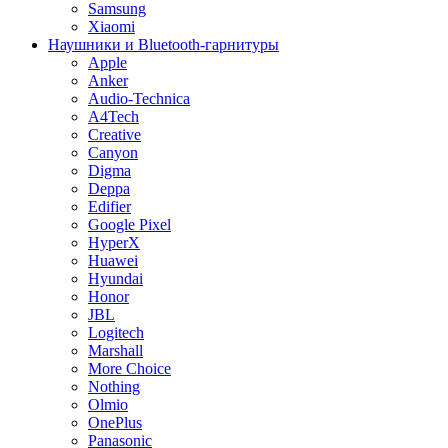
Samsung
Xiaomi
Наушники и Bluetooth-гарнитуры
Apple
Anker
Audio-Technica
A4Tech
Creative
Canyon
Digma
Deppa
Edifier
Google Pixel
HyperX
Huawei
Hyundai
Honor
JBL
Logitech
Marshall
More Choice
Nothing
Olmio
OnePlus
Panasonic