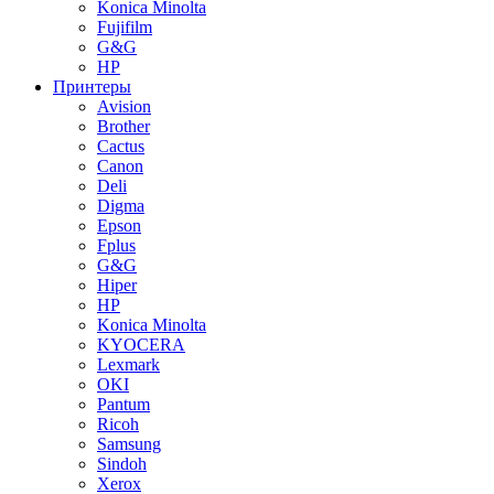
Konica Minolta
Fujifilm
G&G
HP
Принтеры
Avision
Brother
Cactus
Canon
Deli
Digma
Epson
Fplus
G&G
Hiper
HP
Konica Minolta
KYOCERA
Lexmark
OKI
Pantum
Ricoh
Samsung
Sindoh
Xerox