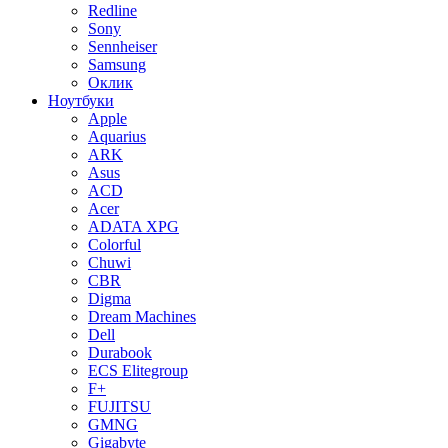
Redline
Sony
Sennheiser
Samsung
Оклик
Ноутбуки
Apple
Aquarius
ARK
Asus
ACD
Acer
ADATA XPG
Colorful
Chuwi
CBR
Digma
Dream Machines
Dell
Durabook
ECS Elitegroup
F+
FUJITSU
GMNG
Gigabyte