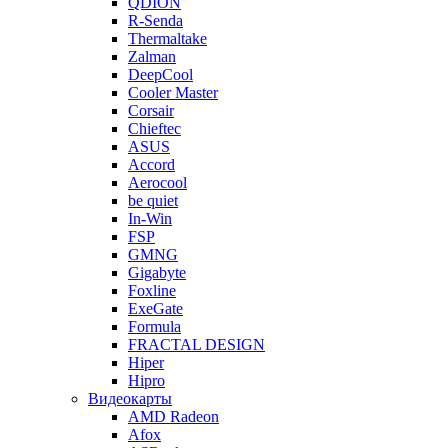
QDION
R-Senda
Thermaltake
Zalman
DeepCool
Cooler Master
Corsair
Chieftec
ASUS
Accord
Aerocool
be quiet
In-Win
FSP
GMNG
Gigabyte
Foxline
ExeGate
Formula
FRACTAL DESIGN
Hiper
Hipro
Видеокарты
AMD Radeon
Afox