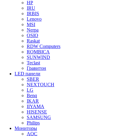
HP
IRU
IRBIS
Lenovo
MSI
Nerpa
OSIO
Raskat
RDW Computers
ROMBICA
SUNWIND
Teclast
Гравитон
LED панели
SBER
NEXTOUCH
LG
Benq
IKAR
IIYAMA
HISENSE
SAMSUNG
Philips
Мониторы
AOC