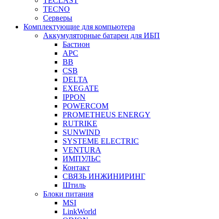
TECLAST
TECNO
Серверы
Комплектующие для компьютера
Аккумуляторные батареи для ИБП
Бастион
APC
BB
CSB
DELTA
EXEGATE
IPPON
POWERCOM
PROMETHEUS ENERGY
RUTRIKE
SUNWIND
SYSTEME ELECTRIC
VENTURA
ИМПУЛЬС
Контакт
СВЯЗЬ ИНЖИНИРИНГ
Штиль
Блоки питания
MSI
LinkWorld