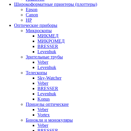
Широкоформатные принтеры (плоттеры)
Epson
Canon
HP
Оптические приборы
Микроскопы
МИКМЕД
МИКРОМЕД
BRESSER
Levenhuk
Зрительные трубы
Veber
Levenhuk
Телескопы
Sky-Watcher
Veber
BRESSER
Levenhuk
Konus
Прицелы оптические
Veber
Vortex
Бинокли и монокуляры
Veber
BRESSER