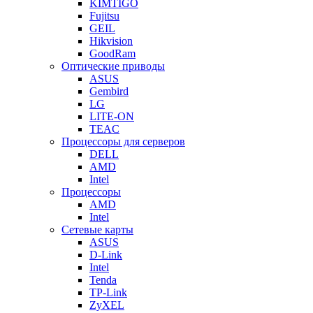
KIMTIGO
Fujitsu
GEIL
Hikvision
GoodRam
Оптические приводы
ASUS
Gembird
LG
LITE-ON
TEAC
Процессоры для серверов
DELL
AMD
Intel
Процессоры
AMD
Intel
Сетевые карты
ASUS
D-Link
Intel
Tenda
TP-Link
ZyXEL