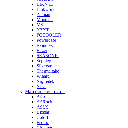
LIAN-LI
Linkworld
Zalman
Montech
MSI
NZXT
PCCOOLER
Powercase
Raijintek
Razer
SEASONIC
Segotep
Silverstone
Thermaltake
Winard
Xigmatek
XPG
Материнские платы
Afox
ASRock
ASUS
Biostar
Colorful
Esonic
Gigabyte