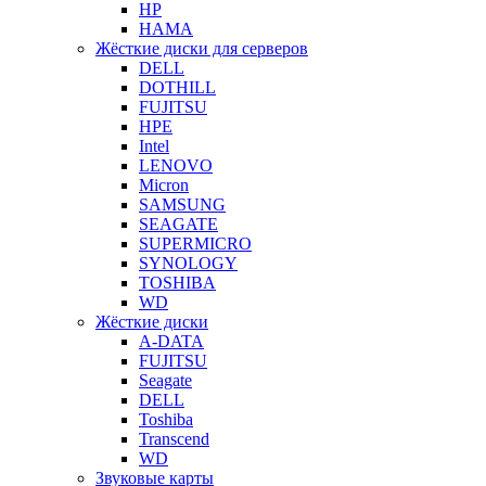
HP
HAMA
Жёсткие диски для серверов
DELL
DOTHILL
FUJITSU
HPE
Intel
LENOVO
Micron
SAMSUNG
SEAGATE
SUPERMICRO
SYNOLOGY
TOSHIBA
WD
Жёсткие диски
A-DATA
FUJITSU
Seagate
DELL
Toshiba
Transcend
WD
Звуковые карты