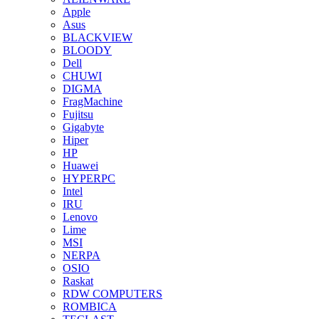
Apple
Asus
BLACKVIEW
BLOODY
Dell
CHUWI
DIGMA
FragMachine
Fujitsu
Gigabyte
Hiper
HP
Huawei
HYPERPC
Intel
IRU
Lenovo
Lime
MSI
NERPA
OSIO
Raskat
RDW COMPUTERS
ROMBICA