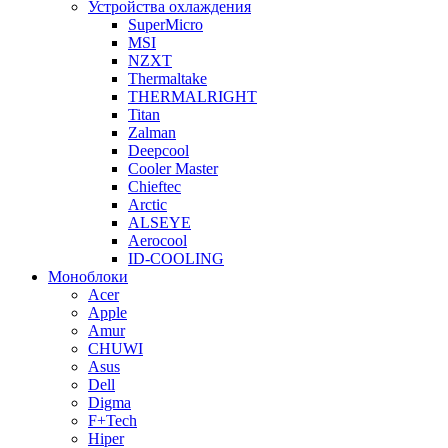
Устройства охлаждения
SuperMicro
MSI
NZXT
Thermaltake
THERMALRIGHT
Titan
Zalman
Deepcool
Cooler Master
Chieftec
Arctic
ALSEYE
Aerocool
ID-COOLING
Моноблоки
Acer
Apple
Amur
CHUWI
Asus
Dell
Digma
F+Tech
Hiper