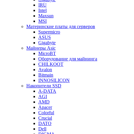
IRU
Intel
Maxsun
MSI
Материнские платы для серверов
Supermicro
ASUS
Gigabyte
Майнеры Asic
MicroBT
Оборудование для майнинга
CHILKOOT
Avalon
Bitmain
INNOSILICON
Накопители SSD
A-DATA
AGI
AMD
Apacer
Colorful
Crucial
DATO
Dell