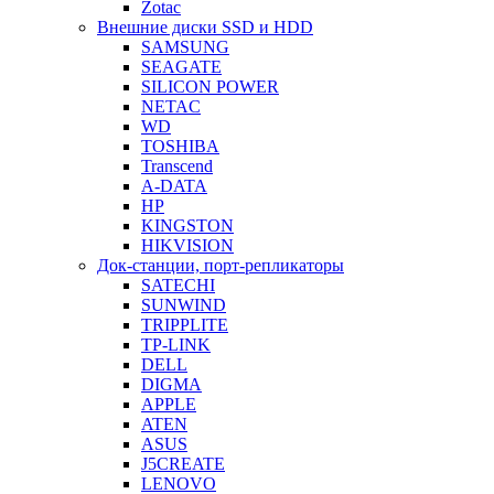
Zotac
Внешние диски SSD и HDD
SAMSUNG
SEAGATE
SILICON POWER
NETAC
WD
TOSHIBA
Transcend
A-DATA
HP
KINGSTON
HIKVISION
Док-станции, порт-репликаторы
SATECHI
SUNWIND
TRIPPLITE
TP-LINK
DELL
DIGMA
APPLE
ATEN
ASUS
J5CREATE
LENOVO