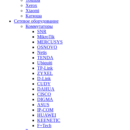
Toshiba
Xerox
Xiaomi
Катюша
Сетевое оборудование
Коммутаторы
SNR
MikroTik
MERCUSYS
OSNOVO
Netis
TENDA
Ubiquiti
TP-Link
ZYXEL
D-Link
CUDY
DAHUA
CISCO
DIGMA
ASUS
IP-COM
HUAWEI
KEENETIC
F+Tech