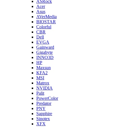
ASRock
Acer
Asus
AVerMedia
BIOSTAR
Colorful
CBR
Dell
EVGA
Gainward
Gigabyte
INNO3D
HP
Maxsun
KFA2
MSI
Matrox
NVIDIA
Palit
PowerColor
Predator
PNY
Sapphire
Sinotex
XFX