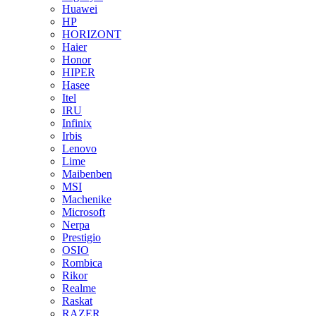
Huawei
HP
HORIZONT
Haier
Honor
HIPER
Hasee
Itel
IRU
Infinix
Irbis
Lenovo
Lime
Maibenben
MSI
Machenike
Microsoft
Nerpa
Prestigio
OSIO
Rombica
Rikor
Realme
Raskat
RAZER