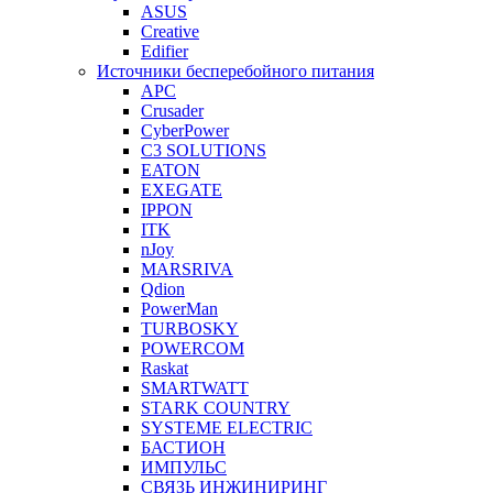
ASUS
Creative
Edifier
Источники бесперебойного питания
APC
Crusader
CyberPower
C3 SOLUTIONS
EATON
EXEGATE
IPPON
ITK
nJoy
MARSRIVA
Qdion
PowerMan
TURBOSKY
POWERCOM
Raskat
SMARTWATT
STARK COUNTRY
SYSTEME ELECTRIC
БАСТИОН
ИМПУЛЬС
СВЯЗЬ ИНЖИНИРИНГ