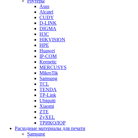
Роутеры
Asus
Alcatel
CUDY
D-LINK
DIGMA
H3C
HIKVISION
HPE
Huawei
IP-COM
Keenetic
MERCUSYS
MikroTik
Samsung
TCL
TENDA
TP-Link
Ubiquiti
Xiaomi
ZTE
ZyXEL
ТРИКОЛОР
Расходные материалы для печати
Samsung