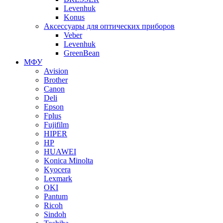
Levenhuk
Konus
Аксессуары для оптических приборов
Veber
Levenhuk
GreenBean
МФУ
Avision
Brother
Canon
Deli
Epson
Fplus
Fujifilm
HIPER
HP
HUAWEI
Konica Minolta
Kyocera
Lexmark
OKI
Pantum
Ricoh
Sindoh