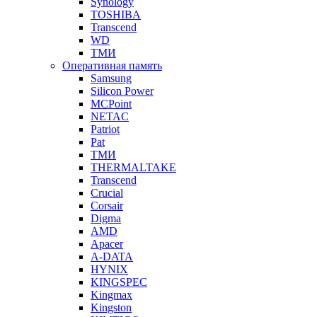
Synology
TOSHIBA
Transcend
WD
ТМИ
Оперативная память
Samsung
Silicon Power
MCPoint
NETAC
Patriot
Pat
ТМИ
THERMALTAKE
Transcend
Crucial
Corsair
Digma
AMD
Apacer
A-DATA
HYNIX
KINGSPEC
Kingmax
Kingston