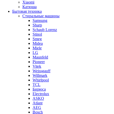
Xiaomi
Катюша
Бытовая техника
Стиральные машины
Samsung
Sharp
Schaub Lorenz
Stinol
Smeg
Midea
Miele
LG
Maunfeld
Pioneer
Vitek
Weissgauff
Willmark
Whirlpool
TCL
Бирюса
Electrolux
ASKO
Atlant
AEG
Bosch