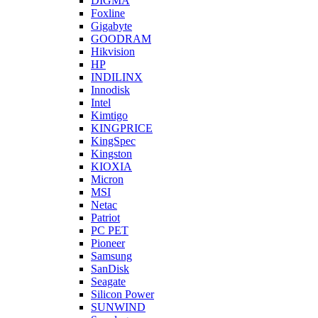
DIGMA
Foxline
Gigabyte
GOODRAM
Hikvision
HP
INDILINX
Innodisk
Intel
Kimtigo
KINGPRICE
KingSpec
Kingston
KIOXIA
Micron
MSI
Netac
Patriot
PC PET
Pioneer
Samsung
SanDisk
Seagate
Silicon Power
SUNWIND