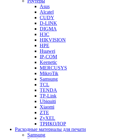
Роутеры
Asus
Alcatel
CUDY
D-LINK
DIGMA
H3C
HIKVISION
HPE
Huawei
IP-COM
Keenetic
MERCUSYS
MikroTik
Samsung
TCL
TENDA
TP-Link
Ubiquiti
Xiaomi
ZTE
ZyXEL
ТРИКОЛОР
Расходные материалы для печати
Samsung