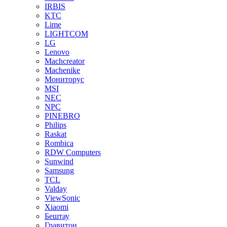
IRBIS
KTC
Lime
LIGHTCOM
LG
Lenovo
Machcreator
Machenike
Мониторус
MSI
NEC
NPC
PINEBRO
Philips
Raskat
Rombica
RDW Computers
Sunwind
Samsung
TCL
Valday
ViewSonic
Xiaomi
Бештау
Гравитон