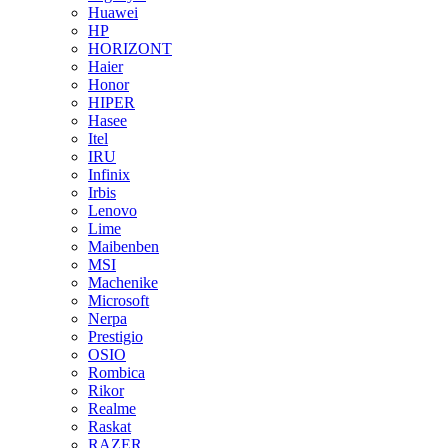
Huawei
HP
HORIZONT
Haier
Honor
HIPER
Hasee
Itel
IRU
Infinix
Irbis
Lenovo
Lime
Maibenben
MSI
Machenike
Microsoft
Nerpa
Prestigio
OSIO
Rombica
Rikor
Realme
Raskat
RAZER