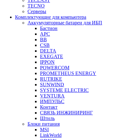
TECLAST
TECNO
Серверы
Комплектующие для компьютера
Аккумуляторные батареи для ИБП
Бастион
APC
BB
CSB
DELTA
EXEGATE
IPPON
POWERCOM
PROMETHEUS ENERGY
RUTRIKE
SUNWIND
SYSTEME ELECTRIC
VENTURA
ИМПУЛЬС
Контакт
СВЯЗЬ ИНЖИНИРИНГ
Штиль
Блоки питания
MSI
LinkWorld