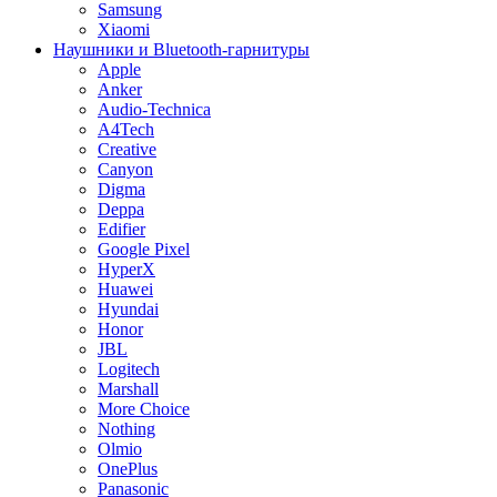
Samsung
Xiaomi
Наушники и Bluetooth-гарнитуры
Apple
Anker
Audio-Technica
A4Tech
Creative
Canyon
Digma
Deppa
Edifier
Google Pixel
HyperX
Huawei
Hyundai
Honor
JBL
Logitech
Marshall
More Choice
Nothing
Olmio
OnePlus
Panasonic