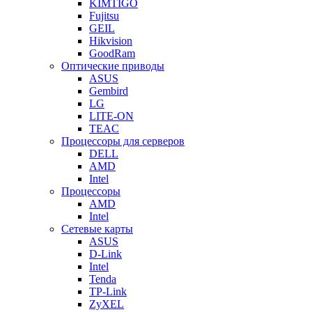
KIMTIGO
Fujitsu
GEIL
Hikvision
GoodRam
Оптические приводы
ASUS
Gembird
LG
LITE-ON
TEAC
Процессоры для серверов
DELL
AMD
Intel
Процессоры
AMD
Intel
Сетевые карты
ASUS
D-Link
Intel
Tenda
TP-Link
ZyXEL