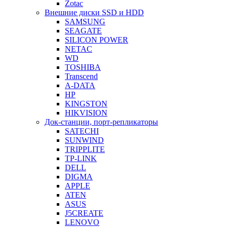
Zotac
Внешние диски SSD и HDD
SAMSUNG
SEAGATE
SILICON POWER
NETAC
WD
TOSHIBA
Transcend
A-DATA
HP
KINGSTON
HIKVISION
Док-станции, порт-репликаторы
SATECHI
SUNWIND
TRIPPLITE
TP-LINK
DELL
DIGMA
APPLE
ATEN
ASUS
J5CREATE
LENOVO