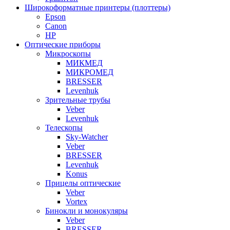
Широкоформатные принтеры (плоттеры)
Epson
Canon
HP
Оптические приборы
Микроскопы
МИКМЕД
МИКРОМЕД
BRESSER
Levenhuk
Зрительные трубы
Veber
Levenhuk
Телескопы
Sky-Watcher
Veber
BRESSER
Levenhuk
Konus
Прицелы оптические
Veber
Vortex
Бинокли и монокуляры
Veber
BRESSER