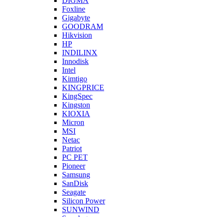
DIGMA
Foxline
Gigabyte
GOODRAM
Hikvision
HP
INDILINX
Innodisk
Intel
Kimtigo
KINGPRICE
KingSpec
Kingston
KIOXIA
Micron
MSI
Netac
Patriot
PC PET
Pioneer
Samsung
SanDisk
Seagate
Silicon Power
SUNWIND