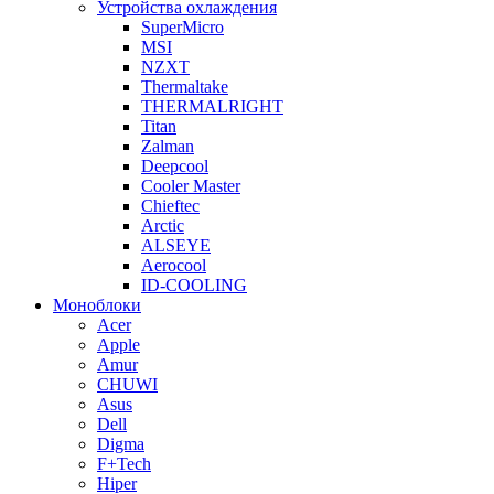
Устройства охлаждения
SuperMicro
MSI
NZXT
Thermaltake
THERMALRIGHT
Titan
Zalman
Deepcool
Cooler Master
Chieftec
Arctic
ALSEYE
Aerocool
ID-COOLING
Моноблоки
Acer
Apple
Amur
CHUWI
Asus
Dell
Digma
F+Tech
Hiper