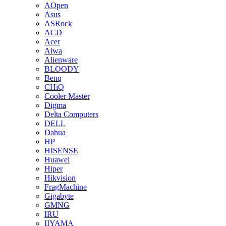
AOpen
Asus
ASRock
ACD
Acer
Aiwa
Alienware
BLOODY
Benq
CHiQ
Cooler Master
Digma
Delta Computers
DELL
Dahua
HP
HISENSE
Huawei
Hiper
Hikvision
FragMachine
Gigabyte
GMNG
IRU
IIYAMA