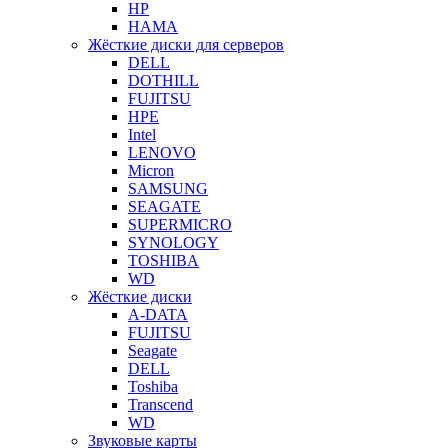
HP
HAMA
Жёсткие диски для серверов
DELL
DOTHILL
FUJITSU
HPE
Intel
LENOVO
Micron
SAMSUNG
SEAGATE
SUPERMICRO
SYNOLOGY
TOSHIBA
WD
Жёсткие диски
A-DATA
FUJITSU
Seagate
DELL
Toshiba
Transcend
WD
Звуковые карты