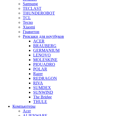
Samsung
TECLAST
THUNDEROBOT
TCL
Tecno
Xiaomi
Гравитон
Рюкзаки для ноутбуков
ACER
BRAUBERG
GERMANIUM
LENOVO
MOLESKINE
PIQUADRO
POLAR
Razer
REDRAGON
RIVA
SUMDEX
SUNWIND
The Bridge
THULE
Компьютеры
Acer
ALIENWARE