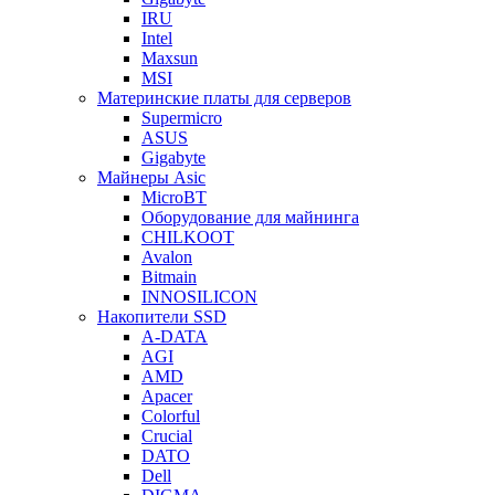
IRU
Intel
Maxsun
MSI
Материнские платы для серверов
Supermicro
ASUS
Gigabyte
Майнеры Asic
MicroBT
Оборудование для майнинга
CHILKOOT
Avalon
Bitmain
INNOSILICON
Накопители SSD
A-DATA
AGI
AMD
Apacer
Colorful
Crucial
DATO
Dell