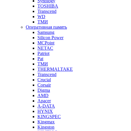
Synology
TOSHIBA
Transcend
WD
ТМИ
Оперативная память
Samsung
Silicon Power
MCPoint
NETAC
Patriot
Pat
ТМИ
THERMALTAKE
Transcend
Crucial
Corsair
Digma
AMD
Apacer
A-DATA
HYNIX
KINGSPEC
Kingmax
Kingston