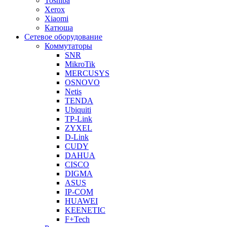
Toshiba
Xerox
Xiaomi
Катюша
Сетевое оборудование
Коммутаторы
SNR
MikroTik
MERCUSYS
OSNOVO
Netis
TENDA
Ubiquiti
TP-Link
ZYXEL
D-Link
CUDY
DAHUA
CISCO
DIGMA
ASUS
IP-COM
HUAWEI
KEENETIC
F+Tech