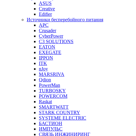
ASUS
Creative
Edifier
Источники бесперебойного питания
APC
Crusader
CyberPower
C3 SOLUTIONS
EATON
EXEGATE
IPPON
ITK
nJoy
MARSRIVA
Qdion
PowerMan
TURBOSKY
POWERCOM
Raskat
SMARTWATT
STARK COUNTRY
SYSTEME ELECTRIC
БАСТИОН
ИМПУЛЬС
СВЯЗЬ ИНЖИНИРИНГ