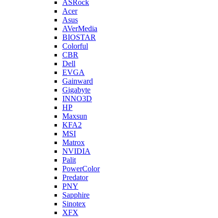
ASRock
Acer
Asus
AVerMedia
BIOSTAR
Colorful
CBR
Dell
EVGA
Gainward
Gigabyte
INNO3D
HP
Maxsun
KFA2
MSI
Matrox
NVIDIA
Palit
PowerColor
Predator
PNY
Sapphire
Sinotex
XFX