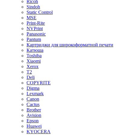
Ricoh
Sindoh
Static Control
MSE
Print-Rite
NVPrint
Panasonic
Pantum
Картриджи для широкоформатной печати
Катюша
Toshiba
Xiaomi
Xerox
T2
Deli
COPYRITE
Digma
Lexmark
Canon
Cactus
Brother
Avision
Epson
Huawei
KYOCERA