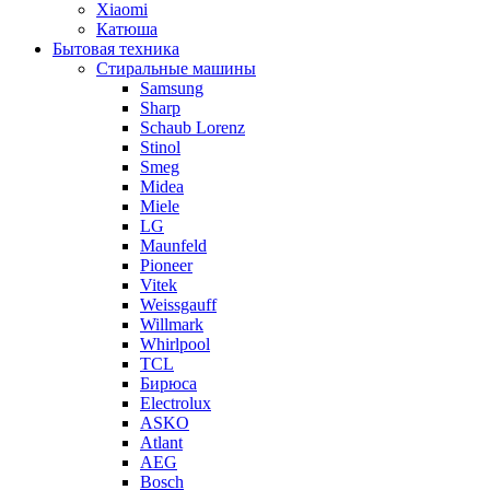
Xiaomi
Катюша
Бытовая техника
Стиральные машины
Samsung
Sharp
Schaub Lorenz
Stinol
Smeg
Midea
Miele
LG
Maunfeld
Pioneer
Vitek
Weissgauff
Willmark
Whirlpool
TCL
Бирюса
Electrolux
ASKO
Atlant
AEG
Bosch