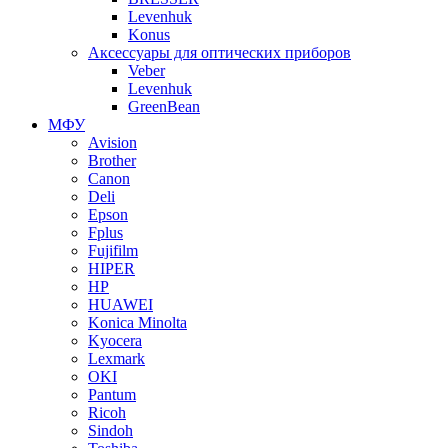
Levenhuk
Konus
Аксессуары для оптических приборов
Veber
Levenhuk
GreenBean
МФУ
Avision
Brother
Canon
Deli
Epson
Fplus
Fujifilm
HIPER
HP
HUAWEI
Konica Minolta
Kyocera
Lexmark
OKI
Pantum
Ricoh
Sindoh