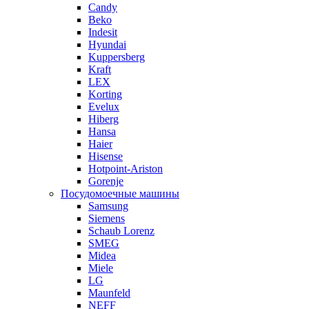
Candy
Beko
Indesit
Hyundai
Kuppersberg
Kraft
LEX
Korting
Evelux
Hiberg
Hansa
Haier
Hisense
Hotpoint-Ariston
Gorenje
Посудомоечные машины
Samsung
Siemens
Schaub Lorenz
SMEG
Midea
Miele
LG
Maunfeld
NEFF