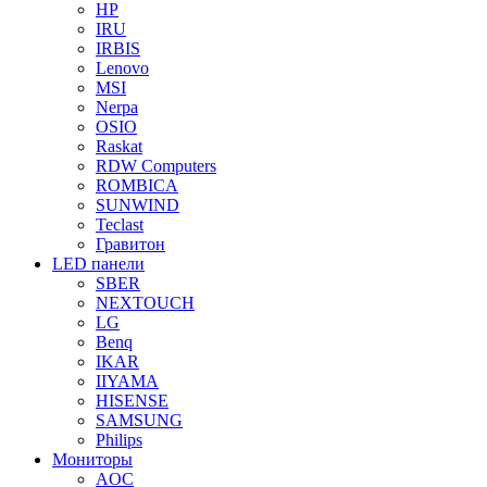
HP
IRU
IRBIS
Lenovo
MSI
Nerpa
OSIO
Raskat
RDW Computers
ROMBICA
SUNWIND
Teclast
Гравитон
LED панели
SBER
NEXTOUCH
LG
Benq
IKAR
IIYAMA
HISENSE
SAMSUNG
Philips
Мониторы
AOC