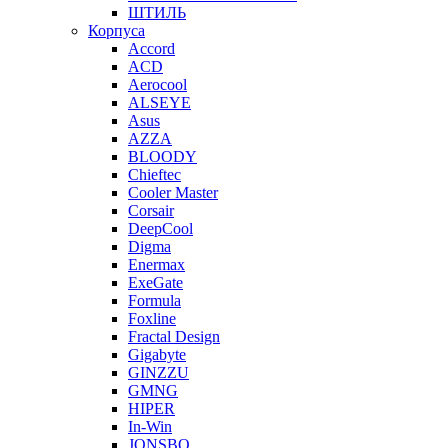
ШТИЛЬ
Корпуса
Accord
ACD
Aerocool
ALSEYE
Asus
AZZA
BLOODY
Chieftec
Cooler Master
Corsair
DeepCool
Digma
Enermax
ExeGate
Formula
Foxline
Fractal Design
Gigabyte
GINZZU
GMNG
HIPER
In-Win
JONSBO