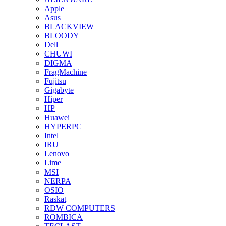
Apple
Asus
BLACKVIEW
BLOODY
Dell
CHUWI
DIGMA
FragMachine
Fujitsu
Gigabyte
Hiper
HP
Huawei
HYPERPC
Intel
IRU
Lenovo
Lime
MSI
NERPA
OSIO
Raskat
RDW COMPUTERS
ROMBICA