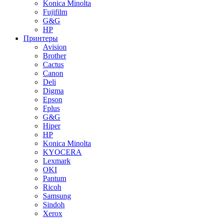
Konica Minolta
Fujifilm
G&G
HP
Принтеры
Avision
Brother
Cactus
Canon
Deli
Digma
Epson
Fplus
G&G
Hiper
HP
Konica Minolta
KYOCERA
Lexmark
OKI
Pantum
Ricoh
Samsung
Sindoh
Xerox