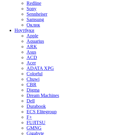
Redline
Sony
Sennheiser
Samsung
Оклик
Ноутбуки
Apple
Aquarius
ARK
Asus
ACD
Acer
ADATA XPG
Colorful
Chuwi
CBR
Digma
Dream Machines
Dell
Durabook
ECS Elitegroup
F+
FUJITSU
GMNG
Gigabyte