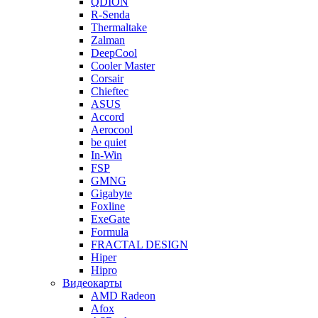
QDION
R-Senda
Thermaltake
Zalman
DeepCool
Cooler Master
Corsair
Chieftec
ASUS
Accord
Aerocool
be quiet
In-Win
FSP
GMNG
Gigabyte
Foxline
ExeGate
Formula
FRACTAL DESIGN
Hiper
Hipro
Видеокарты
AMD Radeon
Afox