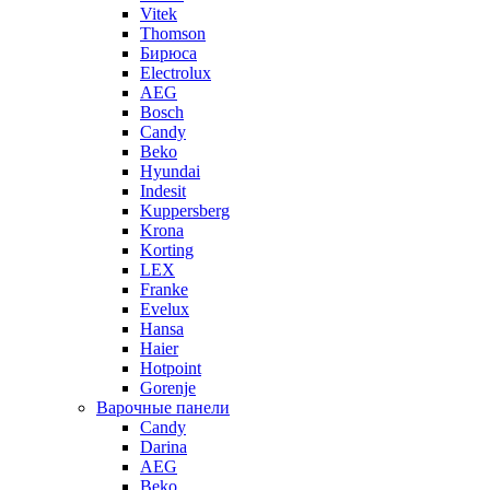
Vitek
Thomson
Бирюса
Electrolux
AEG
Bosch
Candy
Beko
Hyundai
Indesit
Kuppersberg
Krona
Korting
LEX
Franke
Evelux
Hansa
Haier
Hotpoint
Gorenje
Варочные панели
Candy
Darina
AEG
Beko