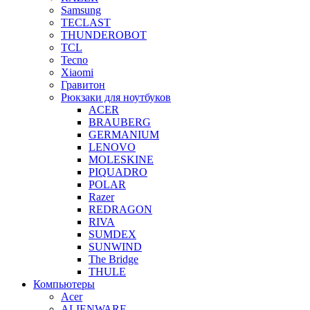
Samsung
TECLAST
THUNDEROBOT
TCL
Tecno
Xiaomi
Гравитон
Рюкзаки для ноутбуков
ACER
BRAUBERG
GERMANIUM
LENOVO
MOLESKINE
PIQUADRO
POLAR
Razer
REDRAGON
RIVA
SUMDEX
SUNWIND
The Bridge
THULE
Компьютеры
Acer
ALIENWARE