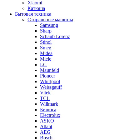
Xiaomi
Катюша
Бытовая техника
Стиральные машины
Samsung
Sharp
Schaub Lorenz
Stinol
Smeg
Midea
Miele
LG
Maunfeld
Pioneer
Whirlpool
Weissgauff
Vitek
TCL
Willmark
Бирюса
Electrolux
ASKO
Atlant
AEG
Bosch