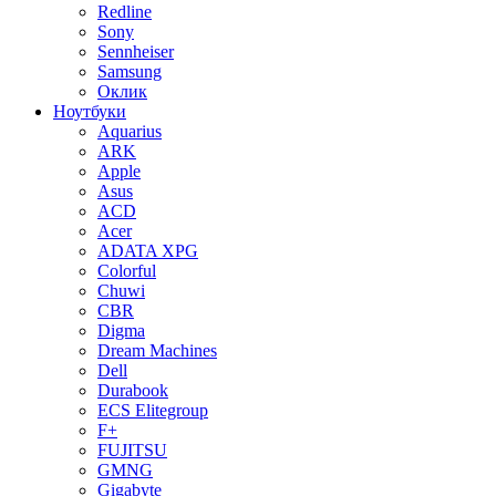
Redline
Sony
Sennheiser
Samsung
Оклик
Ноутбуки
Aquarius
ARK
Apple
Asus
ACD
Acer
ADATA XPG
Colorful
Chuwi
CBR
Digma
Dream Machines
Dell
Durabook
ECS Elitegroup
F+
FUJITSU
GMNG
Gigabyte