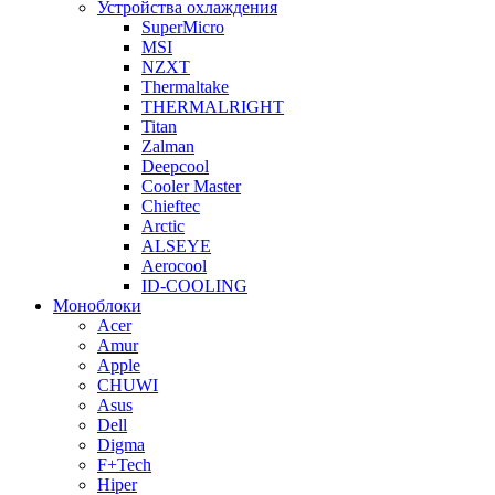
Устройства охлаждения
SuperMicro
MSI
NZXT
Thermaltake
THERMALRIGHT
Titan
Zalman
Deepcool
Cooler Master
Chieftec
Arctic
ALSEYE
Aerocool
ID-COOLING
Моноблоки
Acer
Amur
Apple
CHUWI
Asus
Dell
Digma
F+Tech
Hiper