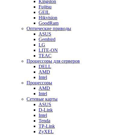
Kingston
Fujitsu
GEIL
Hikvision
GoodRam
Оптические приводы
ASUS
Gembird
LG
LITE-ON
TEAC
Процессоры для серверов
DELL
AMD
Intel
Процессоры
AMD
Intel
Сетевые карты
ASUS
D-Link
Intel
Tenda
TP-Link
ZyXEL