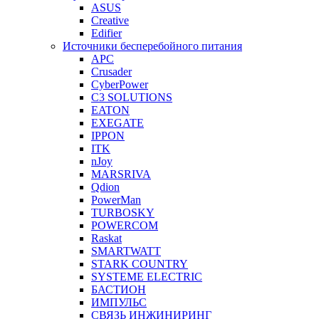
ASUS
Creative
Edifier
Источники бесперебойного питания
APC
Crusader
CyberPower
C3 SOLUTIONS
EATON
EXEGATE
IPPON
ITK
nJoy
MARSRIVA
Qdion
PowerMan
TURBOSKY
POWERCOM
Raskat
SMARTWATT
STARK COUNTRY
SYSTEME ELECTRIC
БАСТИОН
ИМПУЛЬС
СВЯЗЬ ИНЖИНИРИНГ