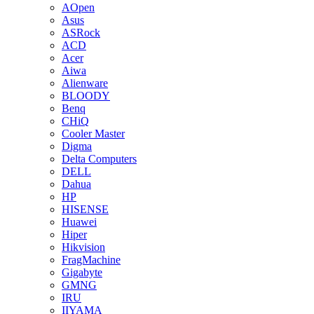
AOpen
Asus
ASRock
ACD
Acer
Aiwa
Alienware
BLOODY
Benq
CHiQ
Cooler Master
Digma
Delta Computers
DELL
Dahua
HP
HISENSE
Huawei
Hiper
Hikvision
FragMachine
Gigabyte
GMNG
IRU
IIYAMA