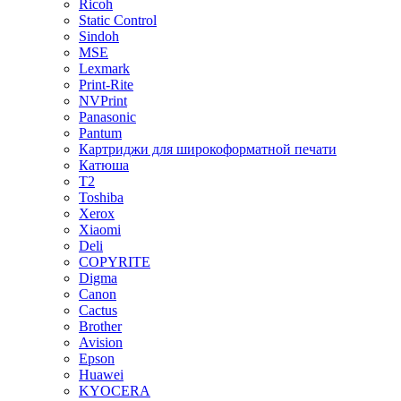
Ricoh
Static Control
Sindoh
MSE
Lexmark
Print-Rite
NVPrint
Panasonic
Pantum
Картриджи для широкоформатной печати
Катюша
T2
Toshiba
Xerox
Xiaomi
Deli
COPYRITE
Digma
Canon
Cactus
Brother
Avision
Epson
Huawei
KYOCERA