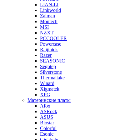
LIAN-LI
Linkworld
Zalman
Montech
MSI
NZXT
PCCOOLER
Powercase
Raijintek
Razer
SEASONIC
Segotep
Silverstone
Thermaltake
Winard
Xigmatek
XPG
Материнские платы
Afox
ASRock
ASUS
Biostar
Colorful
Esonic
Gigabyte