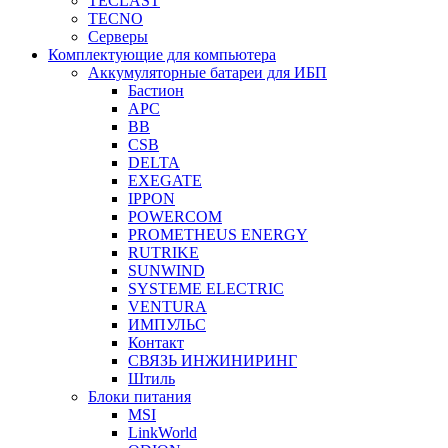
TECLAST
TECNO
Серверы
Комплектующие для компьютера
Аккумуляторные батареи для ИБП
Бастион
APC
BB
CSB
DELTA
EXEGATE
IPPON
POWERCOM
PROMETHEUS ENERGY
RUTRIKE
SUNWIND
SYSTEME ELECTRIC
VENTURA
ИМПУЛЬС
Контакт
СВЯЗЬ ИНЖИНИРИНГ
Штиль
Блоки питания
MSI
LinkWorld