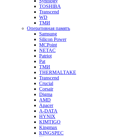
Synology
TOSHIBA
Transcend
WD
ТМИ
Оперативная память
Samsung
Silicon Power
MCPoint
NETAC
Patriot
Pat
ТМИ
THERMALTAKE
Transcend
Crucial
Corsair
Digma
AMD
Apacer
A-DATA
HYNIX
KIMTIGO
Kingmax
KINGSPEC