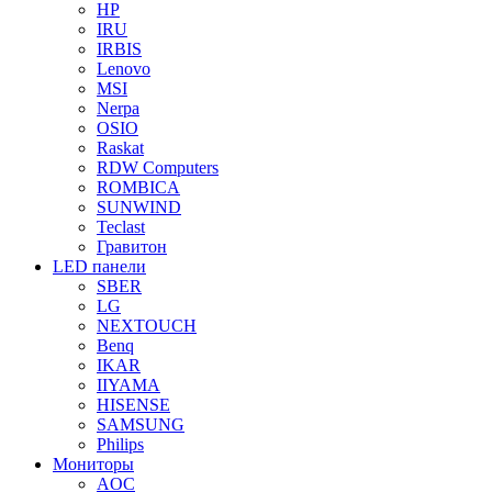
HP
IRU
IRBIS
Lenovo
MSI
Nerpa
OSIO
Raskat
RDW Computers
ROMBICA
SUNWIND
Teclast
Гравитон
LED панели
SBER
LG
NEXTOUCH
Benq
IKAR
IIYAMA
HISENSE
SAMSUNG
Philips
Мониторы
AOC