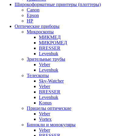
Широкоформатные принтеры (плоттеры)
Canon
Epson
HP
Оптические приборы
Микроскопы
МИКМЕД
МИКРОМЕД
BRESSER
Levenhuk
Зрительные трубы
Veber
Levenhuk
Телескопы
Sky-Watcher
Veber
BRESSER
Levenhuk
Konus
Прицелы оптические
Veber
Vortex
Бинокли и монокуляры
Veber
BRESSER