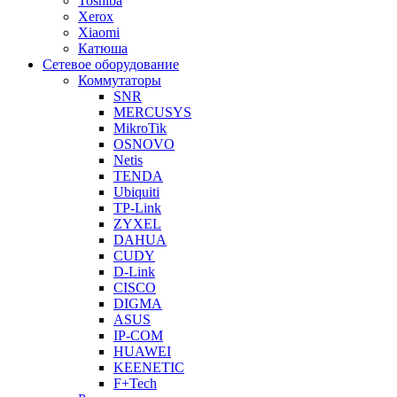
Toshiba
Xerox
Xiaomi
Катюша
Сетевое оборудование
Коммутаторы
SNR
MERCUSYS
MikroTik
OSNOVO
Netis
TENDA
Ubiquiti
TP-Link
ZYXEL
DAHUA
CUDY
D-Link
CISCO
DIGMA
ASUS
IP-COM
HUAWEI
KEENETIC
F+Tech