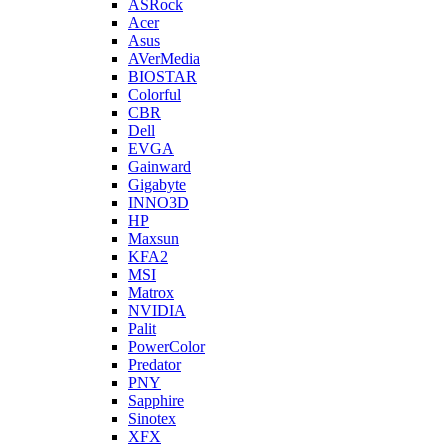
ASRock
Acer
Asus
AVerMedia
BIOSTAR
Colorful
CBR
Dell
EVGA
Gainward
Gigabyte
INNO3D
HP
Maxsun
KFA2
MSI
Matrox
NVIDIA
Palit
PowerColor
Predator
PNY
Sapphire
Sinotex
XFX