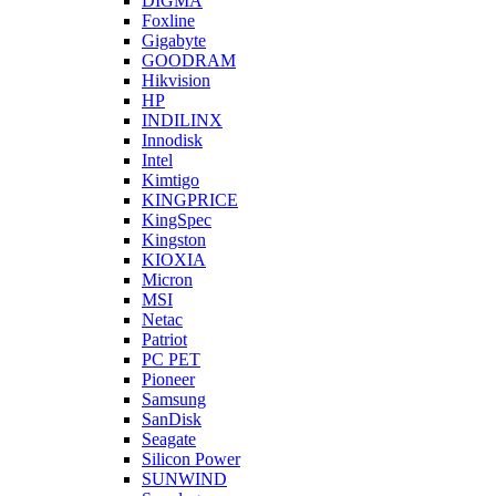
DIGMA
Foxline
Gigabyte
GOODRAM
Hikvision
HP
INDILINX
Innodisk
Intel
Kimtigo
KINGPRICE
KingSpec
Kingston
KIOXIA
Micron
MSI
Netac
Patriot
PC PET
Pioneer
Samsung
SanDisk
Seagate
Silicon Power
SUNWIND