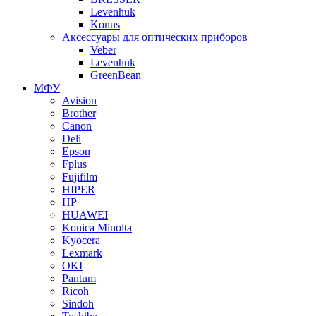
Levenhuk
Konus
Аксессуары для оптических приборов
Veber
Levenhuk
GreenBean
МФУ
Avision
Brother
Canon
Deli
Epson
Fplus
Fujifilm
HIPER
HP
HUAWEI
Konica Minolta
Kyocera
Lexmark
OKI
Pantum
Ricoh
Sindoh