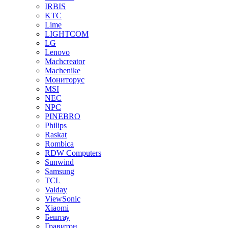
IRBIS
KTC
Lime
LIGHTCOM
LG
Lenovo
Machcreator
Machenike
Мониторус
MSI
NEC
NPC
PINEBRO
Philips
Raskat
Rombica
RDW Computers
Sunwind
Samsung
TCL
Valday
ViewSonic
Xiaomi
Бештау
Гравитон