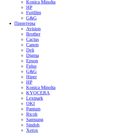
Konica Minolta
HP
Fujifilm
G&G
Принтеры
Avision
Brother
Cactus
Canon
Deli
Digma
Epson
Fplus
G&G
Hiper
HP
Konica Minolta
KYOCERA
Lexmark
OKI
Pantum
Ricoh
Samsung
Sindoh
Xerox