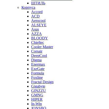
ШТИЛЬ
Корпуса
Accord
ACD
Aerocool
ALSEYE
Asus
AZZA
BLOODY
Chieftec
Cooler Master
Corsair
DeepCool
Digma
Enermax
ExeGate
Formula
Foxline
Fractal Design
Gigabyte
GINZZU
GMNG
HIPER
In-Win
JONSBO