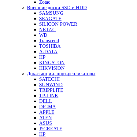
Zotac
Внешние диски SSD и HDD
SAMSUNG
SEAGATE
SILICON POWER
NETAC
WD
Transcend
TOSHIBA
A-DATA
HP
KINGSTON
HIKVISION
Док-станции, порт-репликаторы
SATECHI
SUNWIND
TRIPPLITE
TP-LINK
DELL
DIGMA
APPLE
ATEN
ASUS
J5CREATE
HP