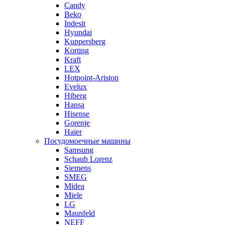
Candy
Beko
Indesit
Hyundai
Kuppersberg
Korting
Kraft
LEX
Hotpoint-Ariston
Evelux
Hiberg
Hansa
Hisense
Gorenje
Haier
Посудомоечные машины
Samsung
Schaub Lorenz
Siemens
SMEG
Midea
Miele
LG
Maunfeld
NEFF