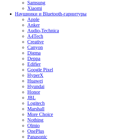
Samsung
Xiaomi
Наушники и Bluetooth-гарнитуры
Apple
Anker
Audio-Technica
A4Tech
Creative
Canyon
Digma
Deppa
Edifier
Google Pixel
HyperX
Huawei
Hyundai
Honor
JBL
Logitech
Marshall
More Choice
Nothing
Olmio
OnePlus
Panasonic