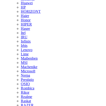
Huawei
HP
HORIZONT
Haier
Honor
HIPER
Hasee
Itel
IRU
Infinix
Irbis
Lenovo
Lime
Maibenben
MSI
Machenike
Microsoft
Nerpa
Prestigio
OSIO
Rombica
Rikor
Realme
Raskat
RAZER