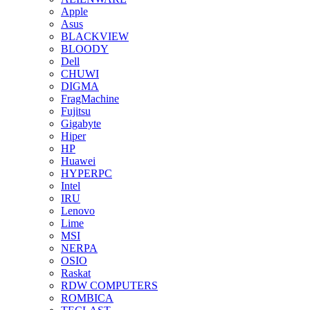
Apple
Asus
BLACKVIEW
BLOODY
Dell
CHUWI
DIGMA
FragMachine
Fujitsu
Gigabyte
Hiper
HP
Huawei
HYPERPC
Intel
IRU
Lenovo
Lime
MSI
NERPA
OSIO
Raskat
RDW COMPUTERS
ROMBICA