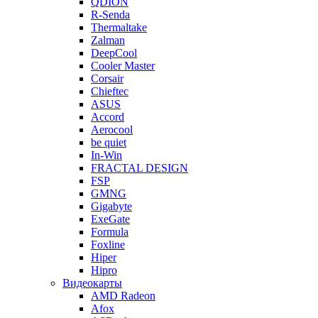
QDION
R-Senda
Thermaltake
Zalman
DeepCool
Cooler Master
Corsair
Chieftec
ASUS
Accord
Aerocool
be quiet
In-Win
FRACTAL DESIGN
FSP
GMNG
Gigabyte
ExeGate
Formula
Foxline
Hiper
Hipro
Видеокарты
AMD Radeon
Afox