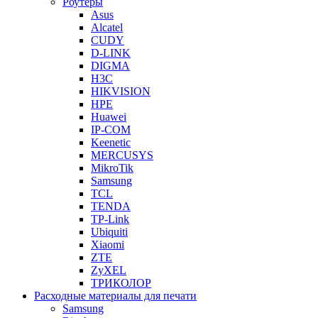
Роутеры
Asus
Alcatel
CUDY
D-LINK
DIGMA
H3C
HIKVISION
HPE
Huawei
IP-COM
Keenetic
MERCUSYS
MikroTik
Samsung
TCL
TENDA
TP-Link
Ubiquiti
Xiaomi
ZTE
ZyXEL
ТРИКОЛОР
Расходные материалы для печати
Samsung