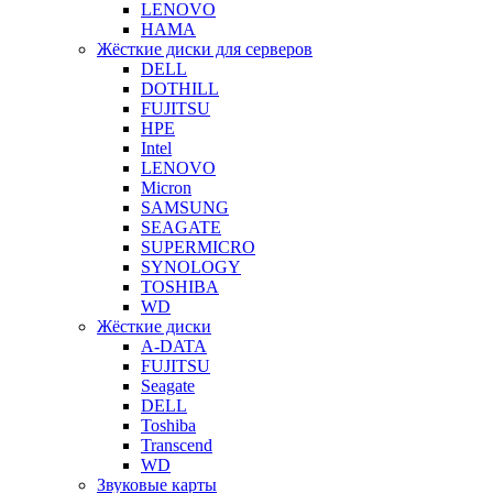
LENOVO
HAMA
Жёсткие диски для серверов
DELL
DOTHILL
FUJITSU
HPE
Intel
LENOVO
Micron
SAMSUNG
SEAGATE
SUPERMICRO
SYNOLOGY
TOSHIBA
WD
Жёсткие диски
A-DATA
FUJITSU
Seagate
DELL
Toshiba
Transcend
WD
Звуковые карты