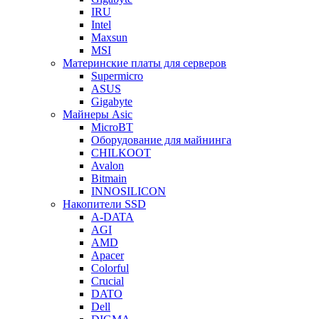
IRU
Intel
Maxsun
MSI
Материнские платы для серверов
Supermicro
ASUS
Gigabyte
Майнеры Asic
MicroBT
Оборудование для майнинга
CHILKOOT
Avalon
Bitmain
INNOSILICON
Накопители SSD
A-DATA
AGI
AMD
Apacer
Colorful
Crucial
DATO
Dell