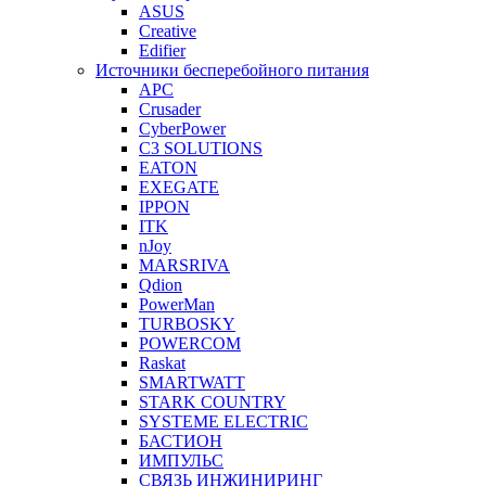
ASUS
Creative
Edifier
Источники бесперебойного питания
APC
Crusader
CyberPower
C3 SOLUTIONS
EATON
EXEGATE
IPPON
ITK
nJoy
MARSRIVA
Qdion
PowerMan
TURBOSKY
POWERCOM
Raskat
SMARTWATT
STARK COUNTRY
SYSTEME ELECTRIC
БАСТИОН
ИМПУЛЬС
СВЯЗЬ ИНЖИНИРИНГ