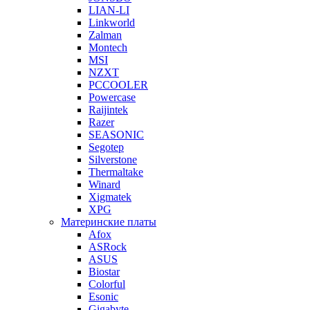
LIAN-LI
Linkworld
Zalman
Montech
MSI
NZXT
PCCOOLER
Powercase
Raijintek
Razer
SEASONIC
Segotep
Silverstone
Thermaltake
Winard
Xigmatek
XPG
Материнские платы
Afox
ASRock
ASUS
Biostar
Colorful
Esonic
Gigabyte