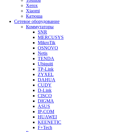
Toshiba
Xerox
Xiaomi
Катюша
Сетевое оборудование
Коммутаторы
SNR
MERCUSYS
MikroTik
OSNOVO
Netis
TENDA
Ubiquiti
TP-Link
ZYXEL
DAHUA
CUDY
D-Link
CISCO
DIGMA
ASUS
IP-COM
HUAWEI
KEENETIC
F+Tech