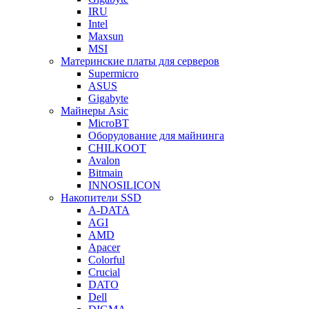
IRU
Intel
Maxsun
MSI
Материнские платы для серверов
Supermicro
ASUS
Gigabyte
Майнеры Asic
MicroBT
Оборудование для майнинга
CHILKOOT
Avalon
Bitmain
INNOSILICON
Накопители SSD
A-DATA
AGI
AMD
Apacer
Colorful
Crucial
DATO
Dell