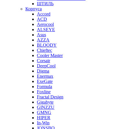
ШТИЛЬ
Корпуса
Accord
ACD
Aerocool
ALSEYE
Asus
AZZA
BLOODY
Chieftec
Cooler Master
Corsair
DeepCool
Digma
Enermax
ExeGate
Formula
Foxline
Fractal Design
Gigabyte
GINZZU
GMNG
HIPER
In-Win
JONSBO