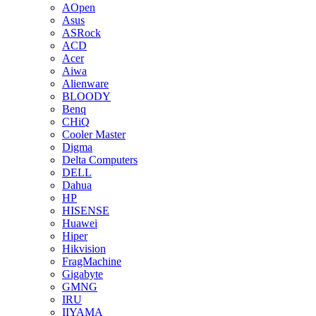
AOpen
Asus
ASRock
ACD
Acer
Aiwa
Alienware
BLOODY
Benq
CHiQ
Cooler Master
Digma
Delta Computers
DELL
Dahua
HP
HISENSE
Huawei
Hiper
Hikvision
FragMachine
Gigabyte
GMNG
IRU
IIYAMA