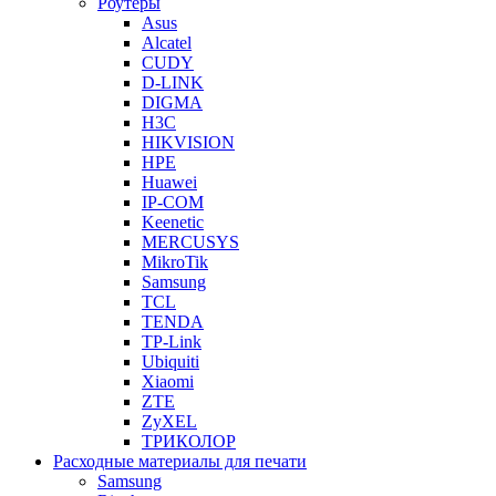
Роутеры
Asus
Alcatel
CUDY
D-LINK
DIGMA
H3C
HIKVISION
HPE
Huawei
IP-COM
Keenetic
MERCUSYS
MikroTik
Samsung
TCL
TENDA
TP-Link
Ubiquiti
Xiaomi
ZTE
ZyXEL
ТРИКОЛОР
Расходные материалы для печати
Samsung