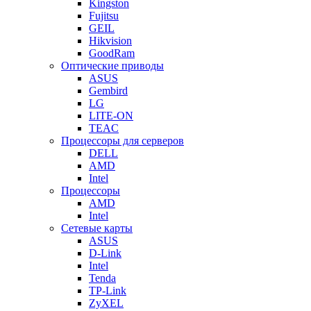
Kingston
Fujitsu
GEIL
Hikvision
GoodRam
Оптические приводы
ASUS
Gembird
LG
LITE-ON
TEAC
Процессоры для серверов
DELL
AMD
Intel
Процессоры
AMD
Intel
Сетевые карты
ASUS
D-Link
Intel
Tenda
TP-Link
ZyXEL