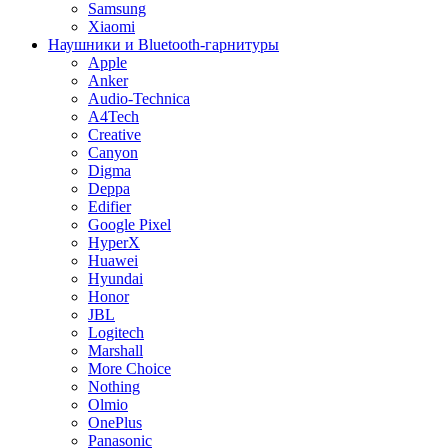
Samsung
Xiaomi
Наушники и Bluetooth-гарнитуры
Apple
Anker
Audio-Technica
A4Tech
Creative
Canyon
Digma
Deppa
Edifier
Google Pixel
HyperX
Huawei
Hyundai
Honor
JBL
Logitech
Marshall
More Choice
Nothing
Olmio
OnePlus
Panasonic