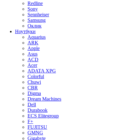
Redline
Sony
Sennheiser
Samsung
Оклик
Ноутбуки
Aquarius
ARK
Apple
Asus
ACD
Acer
ADATA XPG
Colorful
Chuwi
CBR
Digma
Dream Machines
Dell
Durabook
ECS Elitegroup
F+
FUJITSU
GMNG
Gigabyte