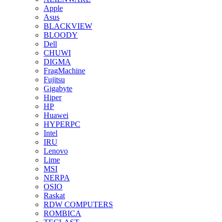
Apple
Asus
BLACKVIEW
BLOODY
Dell
CHUWI
DIGMA
FragMachine
Fujitsu
Gigabyte
Hiper
HP
Huawei
HYPERPC
Intel
IRU
Lenovo
Lime
MSI
NERPA
OSIO
Raskat
RDW COMPUTERS
ROMBICA