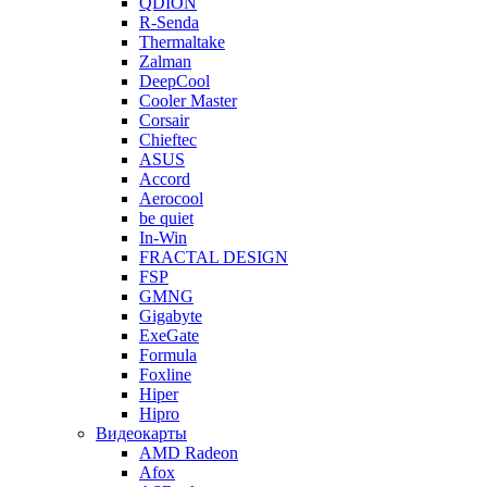
QDION
R-Senda
Thermaltake
Zalman
DeepCool
Cooler Master
Corsair
Chieftec
ASUS
Accord
Aerocool
be quiet
In-Win
FRACTAL DESIGN
FSP
GMNG
Gigabyte
ExeGate
Formula
Foxline
Hiper
Hipro
Видеокарты
AMD Radeon
Afox