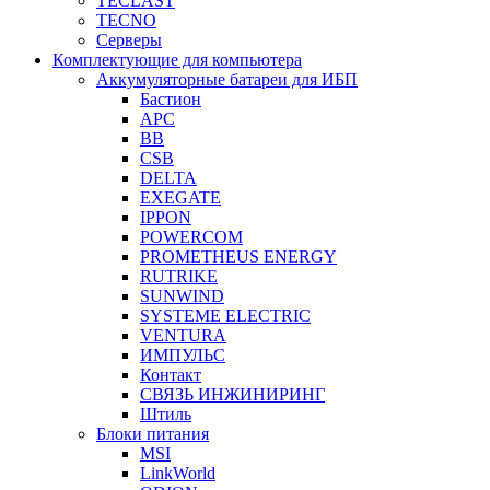
TECLAST
TECNO
Серверы
Комплектующие для компьютера
Аккумуляторные батареи для ИБП
Бастион
APC
BB
CSB
DELTA
EXEGATE
IPPON
POWERCOM
PROMETHEUS ENERGY
RUTRIKE
SUNWIND
SYSTEME ELECTRIC
VENTURA
ИМПУЛЬС
Контакт
СВЯЗЬ ИНЖИНИРИНГ
Штиль
Блоки питания
MSI
LinkWorld