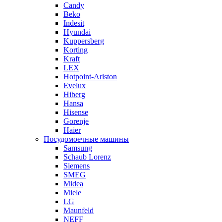
Candy
Beko
Indesit
Hyundai
Kuppersberg
Korting
Kraft
LEX
Hotpoint-Ariston
Evelux
Hiberg
Hansa
Hisense
Gorenje
Haier
Посудомоечные машины
Samsung
Schaub Lorenz
Siemens
SMEG
Midea
Miele
LG
Maunfeld
NEFF