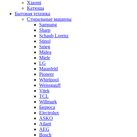
Xiaomi
Катюша
Бытовая техника
Стиральные машины
Samsung
Sharp
Schaub Lorenz
Stinol
Smeg
Midea
Miele
LG
Maunfeld
Pioneer
Whirlpool
Weissgauff
Vitek
TCL
Willmark
Бирюса
Electrolux
ASKO
Atlant
AEG
Bosch