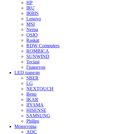
HP
IRU
IRBIS
Lenovo
MSI
Nerpa
OSIO
Raskat
RDW Computers
ROMBICA
SUNWIND
Teclast
Гравитон
LED панели
SBER
LG
NEXTOUCH
Benq
IKAR
IIYAMA
HISENSE
SAMSUNG
Philips
Мониторы
AOC