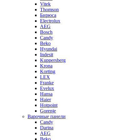
Vitek
Thomson
Бирюса
Electrolux
AEG
Bosch
Candy
Beko
Hyundai
Indesit
Kuppersberg
Krona
Korting
LEX
Franke
Evelux
Hansa
Haier
Hotpoint
Gorenje
Варочные панели
Candy
Darina
AEG
Beko