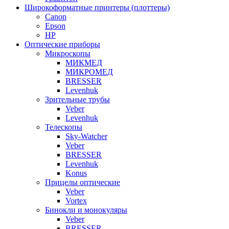
Широкоформатные принтеры (плоттеры)
Canon
Epson
HP
Оптические приборы
Микроскопы
МИКМЕД
МИКРОМЕД
BRESSER
Levenhuk
Зрительные трубы
Veber
Levenhuk
Телескопы
Sky-Watcher
Veber
BRESSER
Levenhuk
Konus
Прицелы оптические
Veber
Vortex
Бинокли и монокуляры
Veber
BRESSER