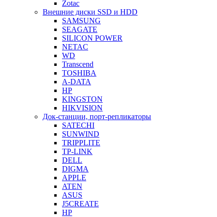
Zotac
Внешние диски SSD и HDD
SAMSUNG
SEAGATE
SILICON POWER
NETAC
WD
Transcend
TOSHIBA
A-DATA
HP
KINGSTON
HIKVISION
Док-станции, порт-репликаторы
SATECHI
SUNWIND
TRIPPLITE
TP-LINK
DELL
DIGMA
APPLE
ATEN
ASUS
J5CREATE
HP