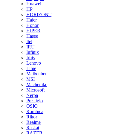
Huawei
HP
HORIZONT
Haier
Honor
HIPER
Hasee
Itel
IRU
Infinix
Irbis
Lenovo
Lime
Maibenben
MSI
Machenike
Microsoft
Nerpa
Prestigio
OSIO
Rombica
Rikor
Realme
Raskat
RAZER