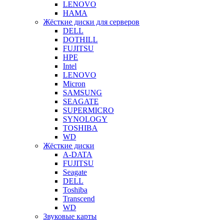
LENOVO
HAMA
Жёсткие диски для серверов
DELL
DOTHILL
FUJITSU
HPE
Intel
LENOVO
Micron
SAMSUNG
SEAGATE
SUPERMICRO
SYNOLOGY
TOSHIBA
WD
Жёсткие диски
A-DATA
FUJITSU
Seagate
DELL
Toshiba
Transcend
WD
Звуковые карты