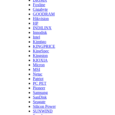
DIGMA
Foxline
Gigabyte
GOODRAM
Hikvision
HP
INDILINX
Innodisk
Intel
Kimtigo
KINGPRICE
KingSpec
Kingston
KIOXIA
Micron
MSI
Netac
Patriot
PC PET
Pioneer
Samsung
SanDisk
Seagate
Silicon Power
SUNWIND