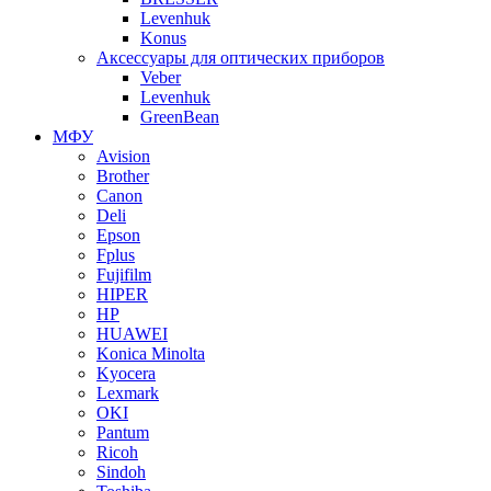
Levenhuk
Konus
Аксессуары для оптических приборов
Veber
Levenhuk
GreenBean
МФУ
Avision
Brother
Canon
Deli
Epson
Fplus
Fujifilm
HIPER
HP
HUAWEI
Konica Minolta
Kyocera
Lexmark
OKI
Pantum
Ricoh
Sindoh