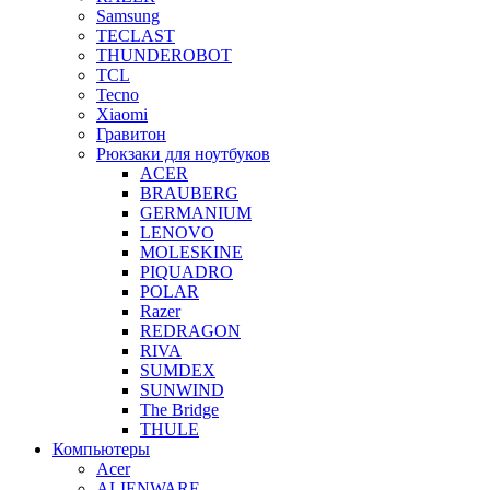
Samsung
TECLAST
THUNDEROBOT
TCL
Tecno
Xiaomi
Гравитон
Рюкзаки для ноутбуков
ACER
BRAUBERG
GERMANIUM
LENOVO
MOLESKINE
PIQUADRO
POLAR
Razer
REDRAGON
RIVA
SUMDEX
SUNWIND
The Bridge
THULE
Компьютеры
Acer
ALIENWARE