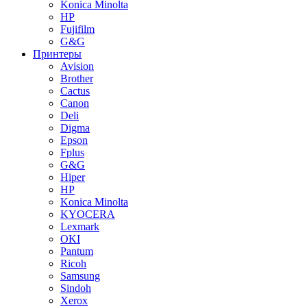
Konica Minolta
HP
Fujifilm
G&G
Принтеры
Avision
Brother
Cactus
Canon
Deli
Digma
Epson
Fplus
G&G
Hiper
HP
Konica Minolta
KYOCERA
Lexmark
OKI
Pantum
Ricoh
Samsung
Sindoh
Xerox