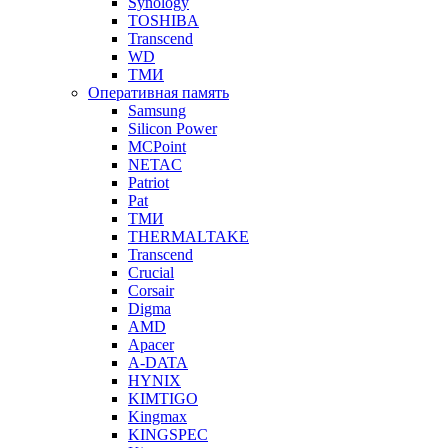
Synology
TOSHIBA
Transcend
WD
ТМИ
Оперативная память
Samsung
Silicon Power
MCPoint
NETAC
Patriot
Pat
ТМИ
THERMALTAKE
Transcend
Crucial
Corsair
Digma
AMD
Apacer
A-DATA
HYNIX
KIMTIGO
Kingmax
KINGSPEC