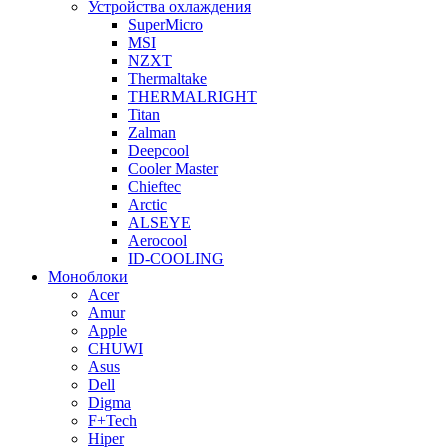
Устройства охлаждения
SuperMicro
MSI
NZXT
Thermaltake
THERMALRIGHT
Titan
Zalman
Deepcool
Cooler Master
Chieftec
Arctic
ALSEYE
Aerocool
ID-COOLING
Моноблоки
Acer
Amur
Apple
CHUWI
Asus
Dell
Digma
F+Tech
Hiper