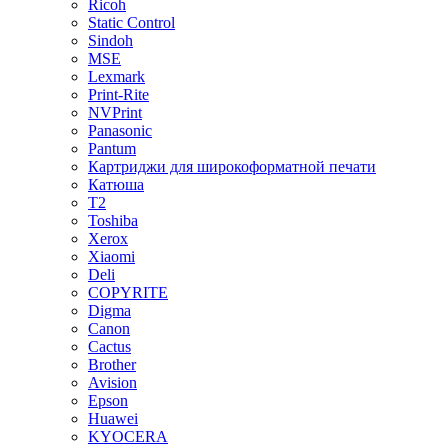
Ricoh
Static Control
Sindoh
MSE
Lexmark
Print-Rite
NVPrint
Panasonic
Pantum
Картриджи для широкоформатной печати
Катюша
T2
Toshiba
Xerox
Xiaomi
Deli
COPYRITE
Digma
Canon
Cactus
Brother
Avision
Epson
Huawei
KYOCERA