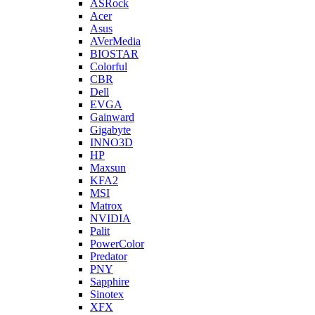
ASRock
Acer
Asus
AVerMedia
BIOSTAR
Colorful
CBR
Dell
EVGA
Gainward
Gigabyte
INNO3D
HP
Maxsun
KFA2
MSI
Matrox
NVIDIA
Palit
PowerColor
Predator
PNY
Sapphire
Sinotex
XFX