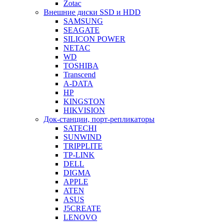
Zotac
Внешние диски SSD и HDD
SAMSUNG
SEAGATE
SILICON POWER
NETAC
WD
TOSHIBA
Transcend
A-DATA
HP
KINGSTON
HIKVISION
Док-станции, порт-репликаторы
SATECHI
SUNWIND
TRIPPLITE
TP-LINK
DELL
DIGMA
APPLE
ATEN
ASUS
J5CREATE
LENOVO