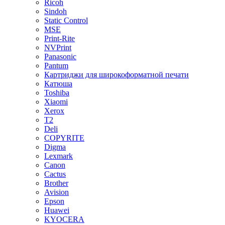
Ricoh
Sindoh
Static Control
MSE
Print-Rite
NVPrint
Panasonic
Pantum
Картриджи для широкоформатной печати
Катюша
Toshiba
Xiaomi
Xerox
T2
Deli
COPYRITE
Digma
Lexmark
Canon
Cactus
Brother
Avision
Epson
Huawei
KYOCERA