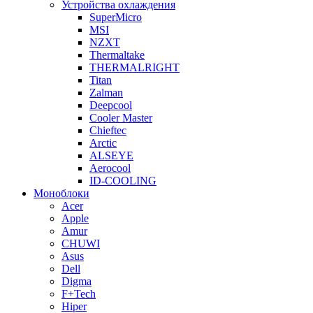
Устройства охлаждения
SuperMicro
MSI
NZXT
Thermaltake
THERMALRIGHT
Titan
Zalman
Deepcool
Cooler Master
Chieftec
Arctic
ALSEYE
Aerocool
ID-COOLING
Моноблоки
Acer
Apple
Amur
CHUWI
Asus
Dell
Digma
F+Tech
Hiper