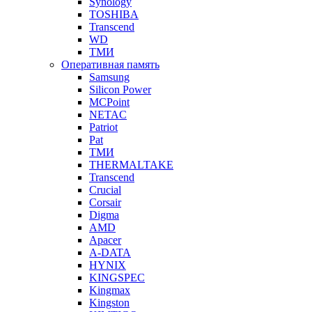
Synology
TOSHIBA
Transcend
WD
ТМИ
Оперативная память
Samsung
Silicon Power
MCPoint
NETAC
Patriot
Pat
ТМИ
THERMALTAKE
Transcend
Crucial
Corsair
Digma
AMD
Apacer
A-DATA
HYNIX
KINGSPEC
Kingmax
Kingston