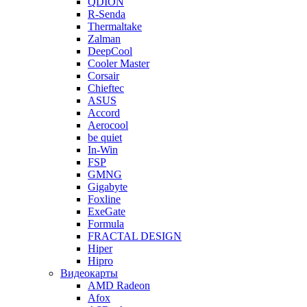
QDION
R-Senda
Thermaltake
Zalman
DeepCool
Cooler Master
Corsair
Chieftec
ASUS
Accord
Aerocool
be quiet
In-Win
FSP
GMNG
Gigabyte
Foxline
ExeGate
Formula
FRACTAL DESIGN
Hiper
Hipro
Видеокарты
AMD Radeon
Afox