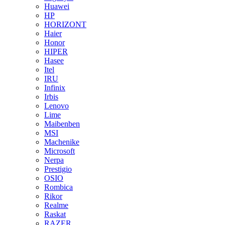
Huawei
HP
HORIZONT
Haier
Honor
HIPER
Hasee
Itel
IRU
Infinix
Irbis
Lenovo
Lime
Maibenben
MSI
Machenike
Microsoft
Nerpa
Prestigio
OSIO
Rombica
Rikor
Realme
Raskat
RAZER