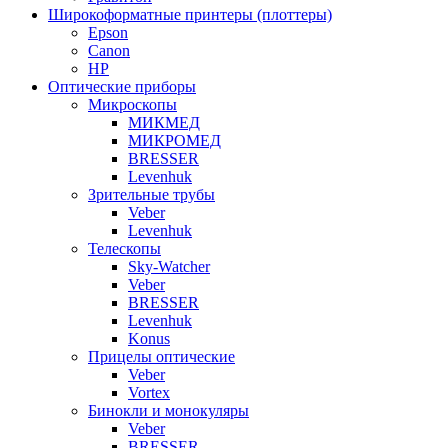
Широкоформатные принтеры (плоттеры)
Epson
Canon
HP
Оптические приборы
Микроскопы
МИКМЕД
МИКРОМЕД
BRESSER
Levenhuk
Зрительные трубы
Veber
Levenhuk
Телескопы
Sky-Watcher
Veber
BRESSER
Levenhuk
Konus
Прицелы оптические
Veber
Vortex
Бинокли и монокуляры
Veber
BRESSER