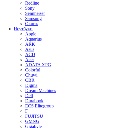
Redline
Sony
Sennheiser
Samsung
Оклик
Ноутбуки
Apple
Aquarius
ARK
Asus
ACD
Acer
ADATA XPG
Colorful
Chuwi
CBR
Digma
Dream Machines
Dell
Durabook
ECS Elitegroup
F+
FUJITSU
GMNG
Gigabyte