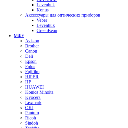
Levenhuk
Konus
Аксессуары для оптических приборов
Veber
Levenhuk
GreenBean
МФУ
Avision
Brother
Canon
Deli
Epson
Fplus
Fujifilm
HIPER
HP
HUAWEI
Konica Minolta
Kyocera
Lexmark
OKI
Pantum
Ricoh
Sindoh