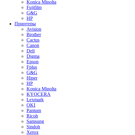
Konica Minolta
Fujifilm
G&G
HP
Принтеры
Avision
Brother
Cactus
Canon
Deli
Digma
Epson
Fplus
G&G
Hiper
HP
Konica Minolta
KYOCERA
Lexmark
OKI
Pantum
Ricoh
Samsung
Sindoh
Xerox