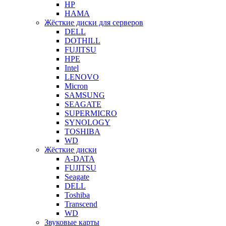
HP
HAMA
Жёсткие диски для серверов
DELL
DOTHILL
FUJITSU
HPE
Intel
LENOVO
Micron
SAMSUNG
SEAGATE
SUPERMICRO
SYNOLOGY
TOSHIBA
WD
Жёсткие диски
A-DATA
FUJITSU
Seagate
DELL
Toshiba
Transcend
WD
Звуковые карты