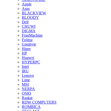
Apple
Asus
BLACKVIEW
BLOODY
Dell
CHUWI
DIGMA
FragMachine
Fujitsu
Gigabyte
Hiper
HP
Huawei
HYPERPC
Intel
IRU
Lenovo
Lime
MSI
NERPA
OSIO
Raskat
RDW COMPUTERS
ROMBICA