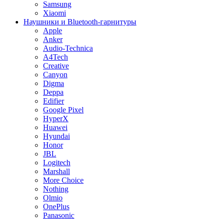
Samsung
Xiaomi
Наушники и Bluetooth-гарнитуры
Apple
Anker
Audio-Technica
A4Tech
Creative
Canyon
Digma
Deppa
Edifier
Google Pixel
HyperX
Huawei
Hyundai
Honor
JBL
Logitech
Marshall
More Choice
Nothing
Olmio
OnePlus
Panasonic