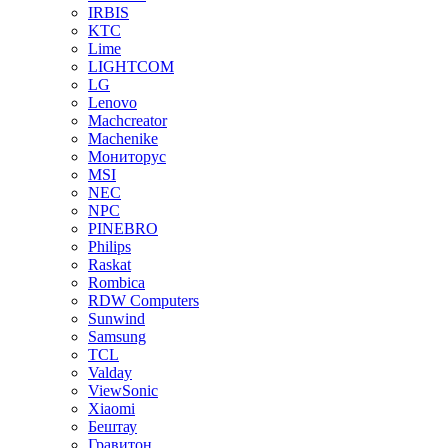
IRBIS
KTC
Lime
LIGHTCOM
LG
Lenovo
Machcreator
Machenike
Мониторус
MSI
NEC
NPC
PINEBRO
Philips
Raskat
Rombica
RDW Computers
Sunwind
Samsung
TCL
Valday
ViewSonic
Xiaomi
Бештау
Гравитон