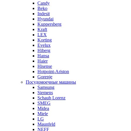
Candy
Beko
Indesit
Hyundai
Kuppersberg
Kraft
LEX
Korting
Evelux
Hiberg
Hansa
Haier
Hisense
Hotpoint-Ariston
Gorenje
Посудомоечные машины
Samsung
Siemens
Schaub Lorenz
SMEG
Midea
Miele
LG
Maunfeld
NEFF