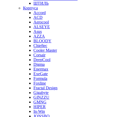
ШТИЛЬ
Корпуса
Accord
ACD
Aerocool
ALSEYE
Asus
AZZA
BLOODY
Chieftec
Cooler Master
Corsair
DeepCool
Digma
Enermax
ExeGate
Formula
Foxline
Fractal Design
Gigabyte
GINZZU
GMNG
HIPER
In-Win
JONSBO