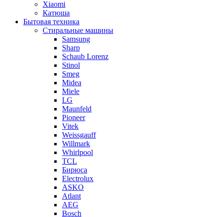
Xiaomi
Катюша
Бытовая техника
Стиральные машины
Samsung
Sharp
Schaub Lorenz
Stinol
Smeg
Midea
Miele
LG
Maunfeld
Pioneer
Vitek
Weissgauff
Willmark
Whirlpool
TCL
Бирюса
Electrolux
ASKO
Atlant
AEG
Bosch