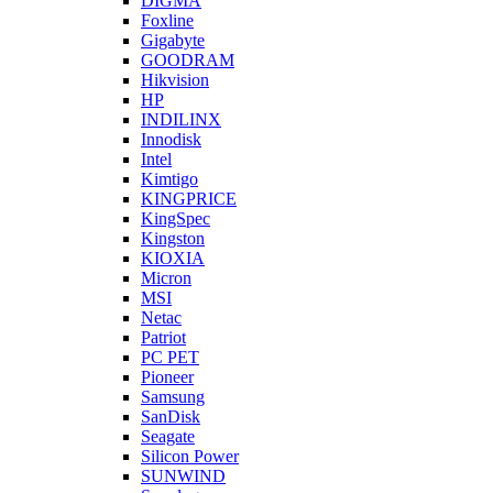
DIGMA
Foxline
Gigabyte
GOODRAM
Hikvision
HP
INDILINX
Innodisk
Intel
Kimtigo
KINGPRICE
KingSpec
Kingston
KIOXIA
Micron
MSI
Netac
Patriot
PC PET
Pioneer
Samsung
SanDisk
Seagate
Silicon Power
SUNWIND