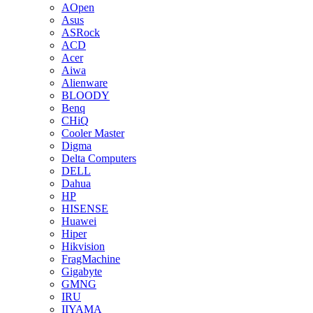
AOpen
Asus
ASRock
ACD
Acer
Aiwa
Alienware
BLOODY
Benq
CHiQ
Cooler Master
Digma
Delta Computers
DELL
Dahua
HP
HISENSE
Huawei
Hiper
Hikvision
FragMachine
Gigabyte
GMNG
IRU
IIYAMA