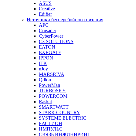
ASUS
Creative
Edifier
Источники бесперебойного питания
APC
Crusader
CyberPower
C3 SOLUTIONS
EATON
EXEGATE
IPPON
ITK
nJoy
MARSRIVA
Qdion
PowerMan
TURBOSKY
POWERCOM
Raskat
SMARTWATT
STARK COUNTRY
SYSTEME ELECTRIC
БАСТИОН
ИМПУЛЬС
СВЯЗЬ ИНЖИНИРИНГ