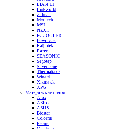
LIAN-LI
Linkworld
Zalman
Montech
MSI
NZXT
PCCOOLER
Powercase
Raijintek
Razer
SEASONIC
Segotep
Silverstone
Thermaltake
Winard
Xigmatek
XPG
Материнские платы
Afox
ASRock
ASUS
Biostar
Colorful
Esonic
Gigabyte