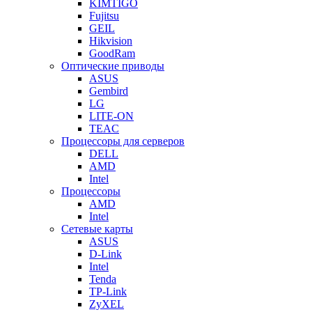
KIMTIGO
Fujitsu
GEIL
Hikvision
GoodRam
Оптические приводы
ASUS
Gembird
LG
LITE-ON
TEAC
Процессоры для серверов
DELL
AMD
Intel
Процессоры
AMD
Intel
Сетевые карты
ASUS
D-Link
Intel
Tenda
TP-Link
ZyXEL