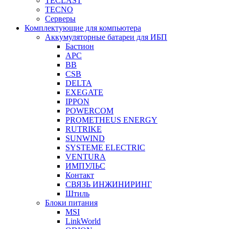
TECLAST
TECNO
Серверы
Комплектующие для компьютера
Аккумуляторные батареи для ИБП
Бастион
APC
BB
CSB
DELTA
EXEGATE
IPPON
POWERCOM
PROMETHEUS ENERGY
RUTRIKE
SUNWIND
SYSTEME ELECTRIC
VENTURA
ИМПУЛЬС
Контакт
СВЯЗЬ ИНЖИНИРИНГ
Штиль
Блоки питания
MSI
LinkWorld