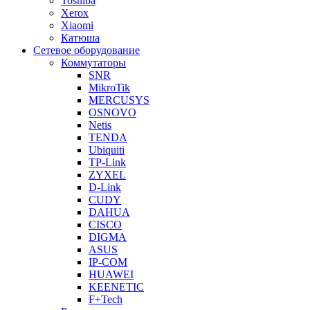
Toshiba
Xerox
Xiaomi
Катюша
Сетевое оборудование
Коммутаторы
SNR
MikroTik
MERCUSYS
OSNOVO
Netis
TENDA
Ubiquiti
TP-Link
ZYXEL
D-Link
CUDY
DAHUA
CISCO
DIGMA
ASUS
IP-COM
HUAWEI
KEENETIC
F+Tech