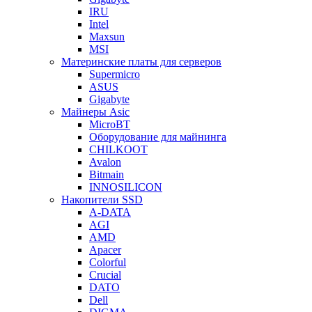
IRU
Intel
Maxsun
MSI
Материнские платы для серверов
Supermicro
ASUS
Gigabyte
Майнеры Asic
MicroBT
Оборудование для майнинга
CHILKOOT
Avalon
Bitmain
INNOSILICON
Накопители SSD
A-DATA
AGI
AMD
Apacer
Colorful
Crucial
DATO
Dell