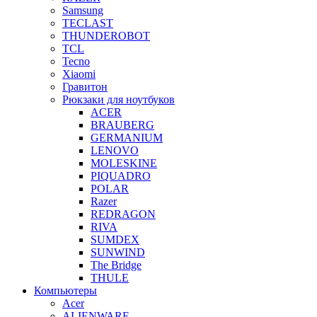
Samsung
TECLAST
THUNDEROBOT
TCL
Tecno
Xiaomi
Гравитон
Рюкзаки для ноутбуков
ACER
BRAUBERG
GERMANIUM
LENOVO
MOLESKINE
PIQUADRO
POLAR
Razer
REDRAGON
RIVA
SUMDEX
SUNWIND
The Bridge
THULE
Компьютеры
Acer
ALIENWARE