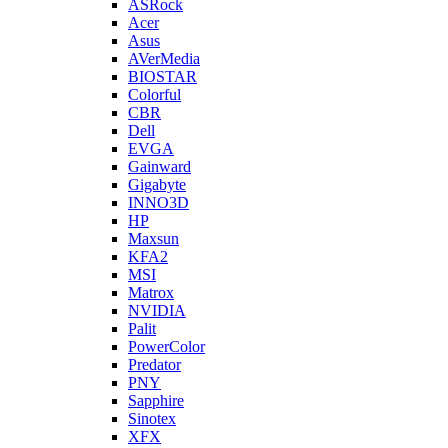
ASRock
Acer
Asus
AVerMedia
BIOSTAR
Colorful
CBR
Dell
EVGA
Gainward
Gigabyte
INNO3D
HP
Maxsun
KFA2
MSI
Matrox
NVIDIA
Palit
PowerColor
Predator
PNY
Sapphire
Sinotex
XFX