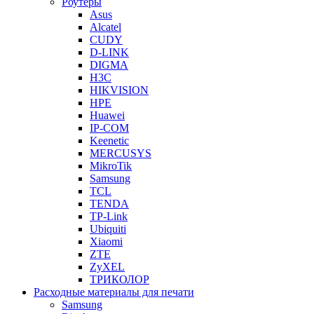
Роутеры
Asus
Alcatel
CUDY
D-LINK
DIGMA
H3C
HIKVISION
HPE
Huawei
IP-COM
Keenetic
MERCUSYS
MikroTik
Samsung
TCL
TENDA
TP-Link
Ubiquiti
Xiaomi
ZTE
ZyXEL
ТРИКОЛОР
Расходные материалы для печати
Samsung