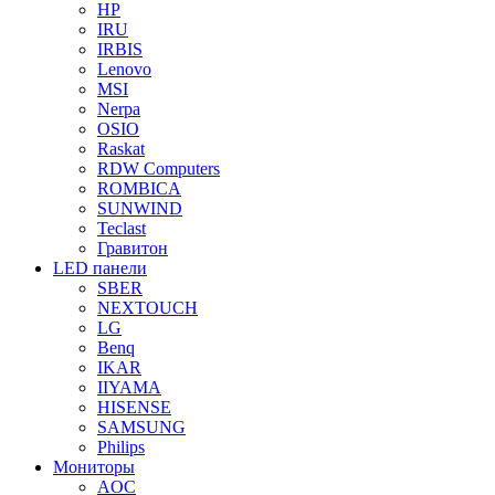
HP
IRU
IRBIS
Lenovo
MSI
Nerpa
OSIO
Raskat
RDW Computers
ROMBICA
SUNWIND
Teclast
Гравитон
LED панели
SBER
NEXTOUCH
LG
Benq
IKAR
IIYAMA
HISENSE
SAMSUNG
Philips
Мониторы
AOC