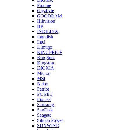
DIGMA
Foxline
Gigabyte
GOODRAM
Hikvision
HP
INDILINX
Innodisk
Intel
Kimtigo
KINGPRICE
KingSpec
Kingston
KIOXIA
Micron
MSI
Netac
Patriot
PC PET
Pioneer
Samsung
SanDisk
Seagate
Silicon Power
SUNWIND