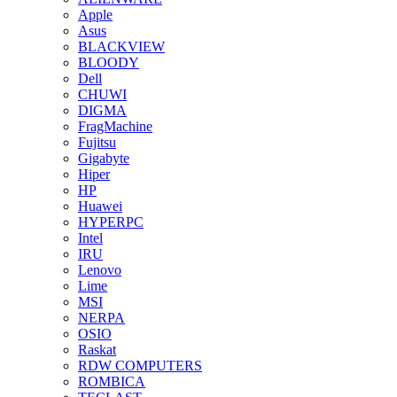
Apple
Asus
BLACKVIEW
BLOODY
Dell
CHUWI
DIGMA
FragMachine
Fujitsu
Gigabyte
Hiper
HP
Huawei
HYPERPC
Intel
IRU
Lenovo
Lime
MSI
NERPA
OSIO
Raskat
RDW COMPUTERS
ROMBICA