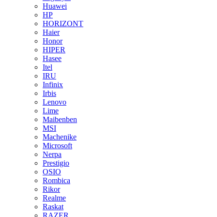
Huawei
HP
HORIZONT
Haier
Honor
HIPER
Hasee
Itel
IRU
Infinix
Irbis
Lenovo
Lime
Maibenben
MSI
Machenike
Microsoft
Nerpa
Prestigio
OSIO
Rombica
Rikor
Realme
Raskat
RAZER