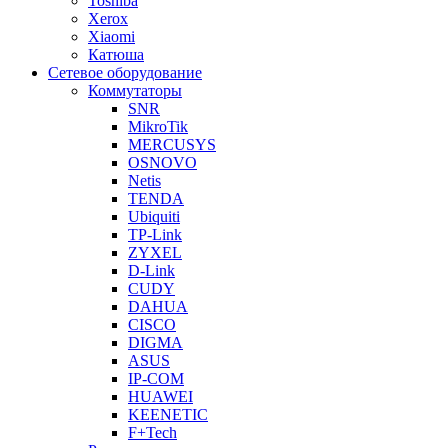
Toshiba
Xerox
Xiaomi
Катюша
Сетевое оборудование
Коммутаторы
SNR
MikroTik
MERCUSYS
OSNOVO
Netis
TENDA
Ubiquiti
TP-Link
ZYXEL
D-Link
CUDY
DAHUA
CISCO
DIGMA
ASUS
IP-COM
HUAWEI
KEENETIC
F+Tech