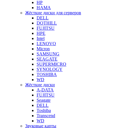
HP
HAMA
Жёсткие диски для серверов
DELL
DOTHILL
FUJITSU
HPE
Intel
LENOVO
Micron
SAMSUNG
SEAGATE
SUPERMICRO
SYNOLOGY
TOSHIBA
WD
Жёсткие диски
A-DATA
FUJITSU
Seagate
DELL
Toshiba
Transcend
WD
Звуковые карты