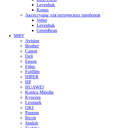
Levenhuk
Konus
Аксессуары для оптических приборов
Veber
Levenhuk
GreenBean
МФУ
Avision
Brother
Canon
Deli
Epson
Fplus
Fujifilm
HIPER
HP
HUAWEI
Konica Minolta
Kyocera
Lexmark
OKI
Pantum
Ricoh
Sindoh