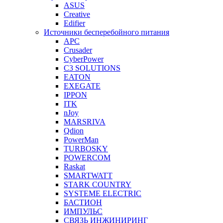
ASUS
Creative
Edifier
Источники бесперебойного питания
APC
Crusader
CyberPower
C3 SOLUTIONS
EATON
EXEGATE
IPPON
ITK
nJoy
MARSRIVA
Qdion
PowerMan
TURBOSKY
POWERCOM
Raskat
SMARTWATT
STARK COUNTRY
SYSTEME ELECTRIC
БАСТИОН
ИМПУЛЬС
СВЯЗЬ ИНЖИНИРИНГ