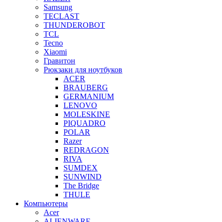
Samsung
TECLAST
THUNDEROBOT
TCL
Tecno
Xiaomi
Гравитон
Рюкзаки для ноутбуков
ACER
BRAUBERG
GERMANIUM
LENOVO
MOLESKINE
PIQUADRO
POLAR
Razer
REDRAGON
RIVA
SUMDEX
SUNWIND
The Bridge
THULE
Компьютеры
Acer
ALIENWARE