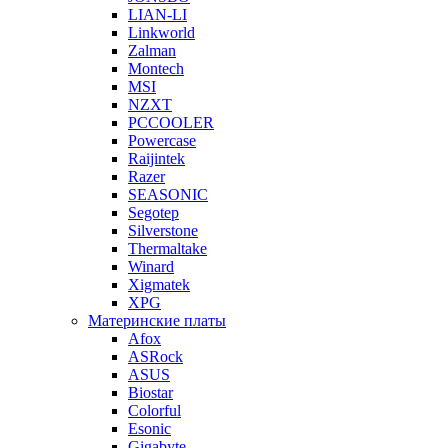
LIAN-LI
Linkworld
Zalman
Montech
MSI
NZXT
PCCOOLER
Powercase
Raijintek
Razer
SEASONIC
Segotep
Silverstone
Thermaltake
Winard
Xigmatek
XPG
Материнские платы
Afox
ASRock
ASUS
Biostar
Colorful
Esonic
Gigabyte