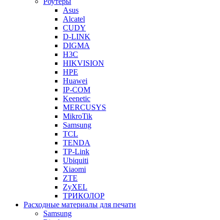
Роутеры
Asus
Alcatel
CUDY
D-LINK
DIGMA
H3C
HIKVISION
HPE
Huawei
IP-COM
Keenetic
MERCUSYS
MikroTik
Samsung
TCL
TENDA
TP-Link
Ubiquiti
Xiaomi
ZTE
ZyXEL
ТРИКОЛОР
Расходные материалы для печати
Samsung