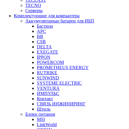
TECLAST
TECNO
Серверы
Комплектующие для компьютера
Аккумуляторные батареи для ИБП
Бастион
APC
BB
CSB
DELTA
EXEGATE
IPPON
POWERCOM
PROMETHEUS ENERGY
RUTRIKE
SUNWIND
SYSTEME ELECTRIC
VENTURA
ИМПУЛЬС
Контакт
СВЯЗЬ ИНЖИНИРИНГ
Штиль
Блоки питания
MSI
LinkWorld