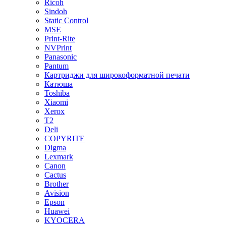
Ricoh
Sindoh
Static Control
MSE
Print-Rite
NVPrint
Panasonic
Pantum
Картриджи для широкоформатной печати
Катюша
Toshiba
Xiaomi
Xerox
T2
Deli
COPYRITE
Digma
Lexmark
Canon
Cactus
Brother
Avision
Epson
Huawei
KYOCERA