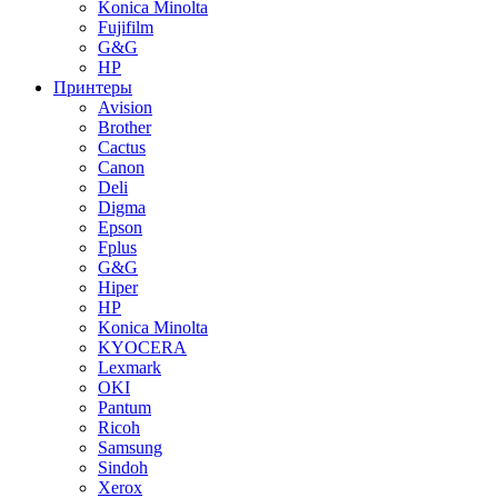
Konica Minolta
Fujifilm
G&G
HP
Принтеры
Avision
Brother
Cactus
Canon
Deli
Digma
Epson
Fplus
G&G
Hiper
HP
Konica Minolta
KYOCERA
Lexmark
OKI
Pantum
Ricoh
Samsung
Sindoh
Xerox