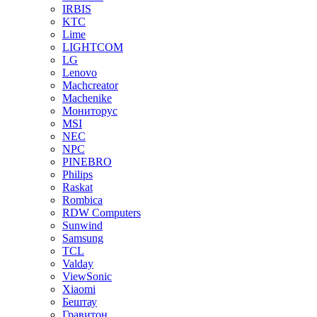
IRBIS
KTC
Lime
LIGHTCOM
LG
Lenovo
Machcreator
Machenike
Мониторус
MSI
NEC
NPC
PINEBRO
Philips
Raskat
Rombica
RDW Computers
Sunwind
Samsung
TCL
Valday
ViewSonic
Xiaomi
Бештау
Гравитон