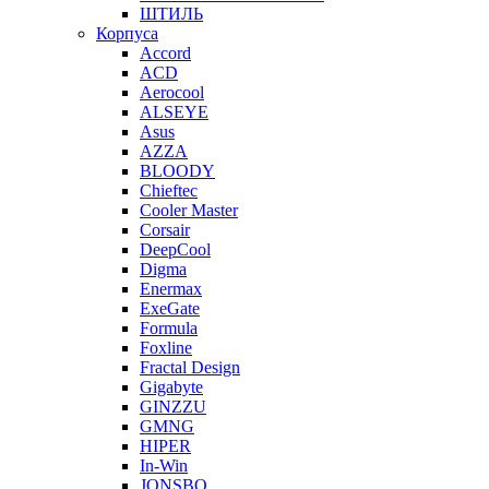
ШТИЛЬ
Корпуса
Accord
ACD
Aerocool
ALSEYE
Asus
AZZA
BLOODY
Chieftec
Cooler Master
Corsair
DeepCool
Digma
Enermax
ExeGate
Formula
Foxline
Fractal Design
Gigabyte
GINZZU
GMNG
HIPER
In-Win
JONSBO