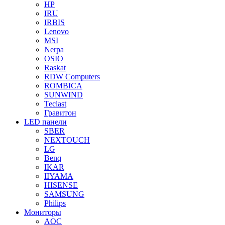
HP
IRU
IRBIS
Lenovo
MSI
Nerpa
OSIO
Raskat
RDW Computers
ROMBICA
SUNWIND
Teclast
Гравитон
LED панели
SBER
NEXTOUCH
LG
Benq
IKAR
IIYAMA
HISENSE
SAMSUNG
Philips
Мониторы
AOC