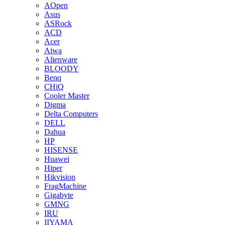
AOpen
Asus
ASRock
ACD
Acer
Aiwa
Alienware
BLOODY
Benq
CHiQ
Cooler Master
Digma
Delta Computers
DELL
Dahua
HP
HISENSE
Huawei
Hiper
Hikvision
FragMachine
Gigabyte
GMNG
IRU
IIYAMA