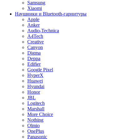
Samsung
Xiaomi
Наушники и Bluetooth-гарнитуры
Apple
Anker
Audio-Technica
A4Tech
Creative
Canyon
Digma
Deppa
Edifier
Google Pixel
HyperX
Huawei
Hyundai
Honor
JBL
Logitech
Marshall
More Choice
Nothing
Olmio
OnePlus
Panasonic