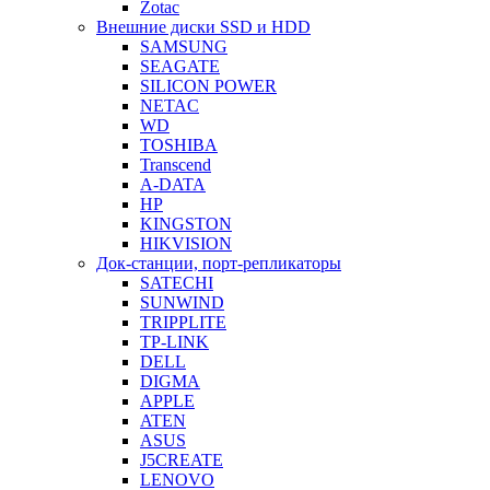
Zotac
Внешние диски SSD и HDD
SAMSUNG
SEAGATE
SILICON POWER
NETAC
WD
TOSHIBA
Transcend
A-DATA
HP
KINGSTON
HIKVISION
Док-станции, порт-репликаторы
SATECHI
SUNWIND
TRIPPLITE
TP-LINK
DELL
DIGMA
APPLE
ATEN
ASUS
J5CREATE
LENOVO