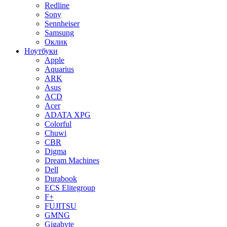
Redline
Sony
Sennheiser
Samsung
Оклик
Ноутбуки
Apple
Aquarius
ARK
Asus
ACD
Acer
ADATA XPG
Colorful
Chuwi
CBR
Digma
Dream Machines
Dell
Durabook
ECS Elitegroup
F+
FUJITSU
GMNG
Gigabyte