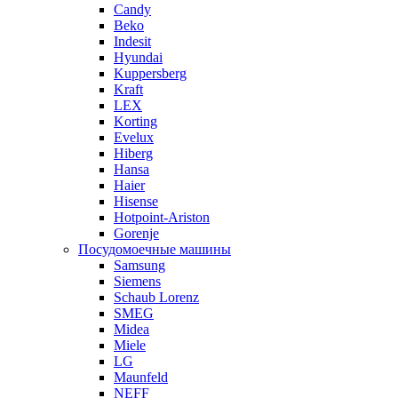
Candy
Beko
Indesit
Hyundai
Kuppersberg
Kraft
LEX
Korting
Evelux
Hiberg
Hansa
Haier
Hisense
Hotpoint-Ariston
Gorenje
Посудомоечные машины
Samsung
Siemens
Schaub Lorenz
SMEG
Midea
Miele
LG
Maunfeld
NEFF