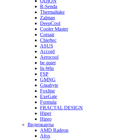
QDION
R-Senda
Thermaltake
Zalman
DeepCool
Cooler Master
Corsair
Chieftec
ASUS
Accord
Aerocool
be quiet
In-Win
FSP
GMNG
Gigabyte
Foxline
ExeGate
Formula
FRACTAL DESIGN
Hiper
Hipro
Видеокарты
AMD Radeon
Afox