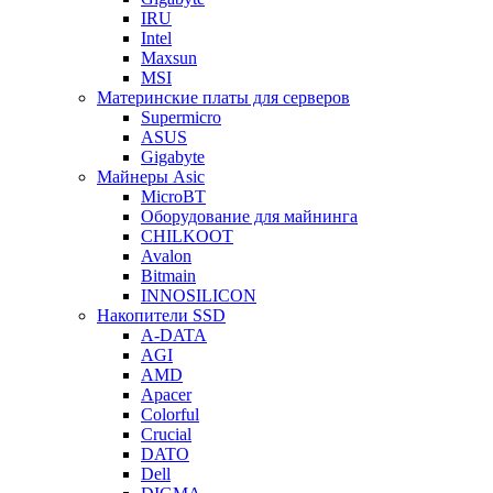
IRU
Intel
Maxsun
MSI
Материнские платы для серверов
Supermicro
ASUS
Gigabyte
Майнеры Asic
MicroBT
Оборудование для майнинга
CHILKOOT
Avalon
Bitmain
INNOSILICON
Накопители SSD
A-DATA
AGI
AMD
Apacer
Colorful
Crucial
DATO
Dell