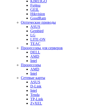
KIMTIGO
Fujitsu
GEIL
Hikvision
GoodRam
Оптические приводы
ASUS
Gembird
LG
LITE-ON
TEAC
Процессоры для серверов
DELL
AMD
Intel
Процессоры
AMD
Intel
Сетевые карты
ASUS
D-Link
Intel
Tenda
TP-Link
ZyXEL