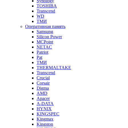
Synology
TOSHIBA
Transcend
WD
ТМИ
Оперативная память
Samsung
Silicon Power
MCPoint
NETAC
Patriot
Pat
ТМИ
THERMALTAKE
Transcend
Crucial
Corsair
Digma
AMD
Apacer
A-DATA
HYNIX
KINGSPEC
Kingmax
Kingston