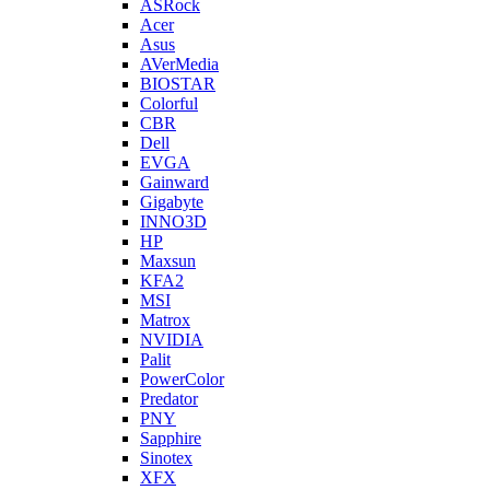
ASRock
Acer
Asus
AVerMedia
BIOSTAR
Colorful
CBR
Dell
EVGA
Gainward
Gigabyte
INNO3D
HP
Maxsun
KFA2
MSI
Matrox
NVIDIA
Palit
PowerColor
Predator
PNY
Sapphire
Sinotex
XFX