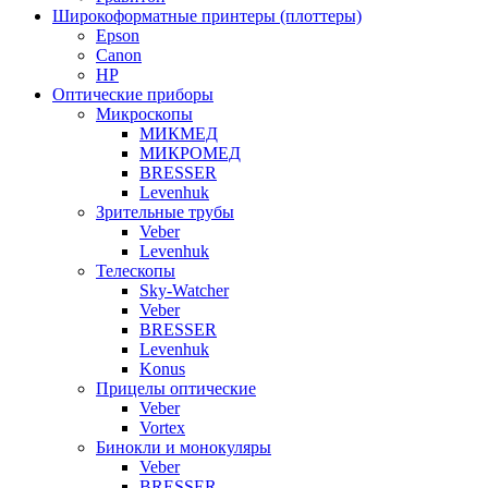
Широкоформатные принтеры (плоттеры)
Epson
Canon
HP
Оптические приборы
Микроскопы
МИКМЕД
МИКРОМЕД
BRESSER
Levenhuk
Зрительные трубы
Veber
Levenhuk
Телескопы
Sky-Watcher
Veber
BRESSER
Levenhuk
Konus
Прицелы оптические
Veber
Vortex
Бинокли и монокуляры
Veber
BRESSER