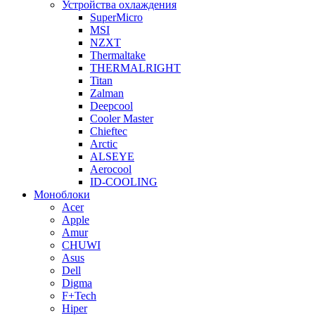
Устройства охлаждения
SuperMicro
MSI
NZXT
Thermaltake
THERMALRIGHT
Titan
Zalman
Deepcool
Cooler Master
Chieftec
Arctic
ALSEYE
Aerocool
ID-COOLING
Моноблоки
Acer
Apple
Amur
CHUWI
Asus
Dell
Digma
F+Tech
Hiper