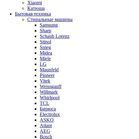
Xiaomi
Катюша
Бытовая техника
Стиральные машины
Samsung
Sharp
Schaub Lorenz
Stinol
Smeg
Midea
Miele
LG
Maunfeld
Pioneer
Vitek
Weissgauff
Willmark
Whirlpool
TCL
Бирюса
Electrolux
ASKO
Atlant
AEG
Bosch