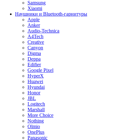
Samsung
Xiaomi
Наушники и Bluetooth-гарнитуры
Apple
Anker
Audio-Technica
A4Tech
Creative
Canyon
Digma
Deppa
Edifier
Google Pixel
HyperX
Huawei
Hyundai
Honor
JBL
Logitech
Marshall
More Choice
Nothing
Olmio
OnePlus
Panasonic