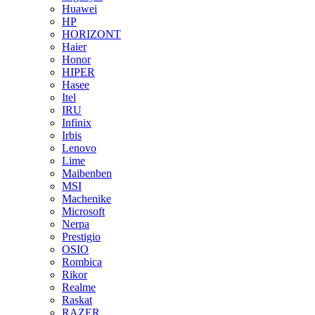
Huawei
HP
HORIZONT
Haier
Honor
HIPER
Hasee
Itel
IRU
Infinix
Irbis
Lenovo
Lime
Maibenben
MSI
Machenike
Microsoft
Nerpa
Prestigio
OSIO
Rombica
Rikor
Realme
Raskat
RAZER