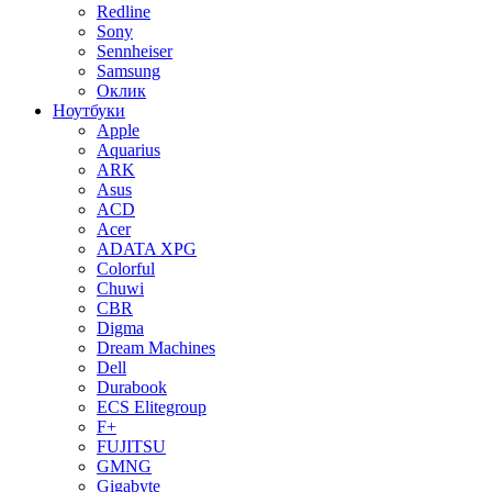
Redline
Sony
Sennheiser
Samsung
Оклик
Ноутбуки
Apple
Aquarius
ARK
Asus
ACD
Acer
ADATA XPG
Colorful
Chuwi
CBR
Digma
Dream Machines
Dell
Durabook
ECS Elitegroup
F+
FUJITSU
GMNG
Gigabyte