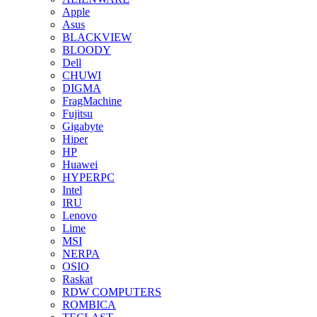
Apple
Asus
BLACKVIEW
BLOODY
Dell
CHUWI
DIGMA
FragMachine
Fujitsu
Gigabyte
Hiper
HP
Huawei
HYPERPC
Intel
IRU
Lenovo
Lime
MSI
NERPA
OSIO
Raskat
RDW COMPUTERS
ROMBICA