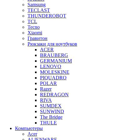
Samsung
TECLAST
THUNDEROBOT
TCL
Tecno
Xiaomi
Гравитон
Рюкзаки для ноутбуков
ACER
BRAUBERG
GERMANIUM
LENOVO
MOLESKINE
PIQUADRO
POLAR
Razer
REDRAGON
RIVA
SUMDEX
SUNWIND
The Bridge
THULE
Компьютеры
Acer
ALIENWARE