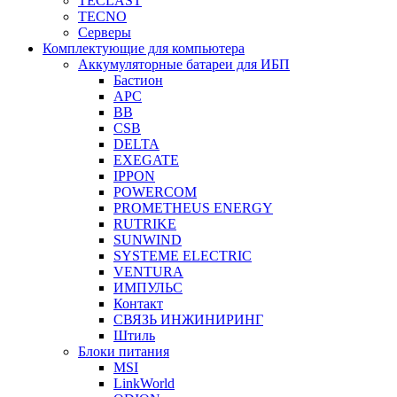
TECLAST
TECNO
Серверы
Комплектующие для компьютера
Аккумуляторные батареи для ИБП
Бастион
APC
BB
CSB
DELTA
EXEGATE
IPPON
POWERCOM
PROMETHEUS ENERGY
RUTRIKE
SUNWIND
SYSTEME ELECTRIC
VENTURA
ИМПУЛЬС
Контакт
СВЯЗЬ ИНЖИНИРИНГ
Штиль
Блоки питания
MSI
LinkWorld