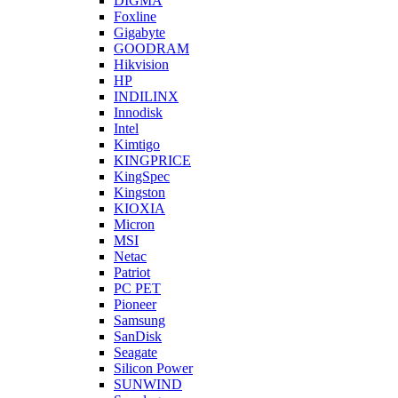
DIGMA
Foxline
Gigabyte
GOODRAM
Hikvision
HP
INDILINX
Innodisk
Intel
Kimtigo
KINGPRICE
KingSpec
Kingston
KIOXIA
Micron
MSI
Netac
Patriot
PC PET
Pioneer
Samsung
SanDisk
Seagate
Silicon Power
SUNWIND