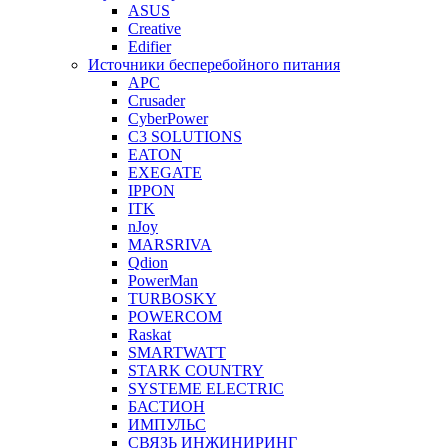
ASUS
Creative
Edifier
Источники бесперебойного питания
APC
Crusader
CyberPower
C3 SOLUTIONS
EATON
EXEGATE
IPPON
ITK
nJoy
MARSRIVA
Qdion
PowerMan
TURBOSKY
POWERCOM
Raskat
SMARTWATT
STARK COUNTRY
SYSTEME ELECTRIC
БАСТИОН
ИМПУЛЬС
СВЯЗЬ ИНЖИНИРИНГ