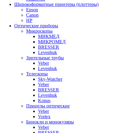
Широкоформатные принтеры (плоттеры)
Epson
Canon
HP
Оптические приборы
Микроскопы
МИКМЕД
МИКРОМЕД
BRESSER
Levenhuk
Зрительные трубы
Veber
Levenhuk
Телескопы
Sky-Watcher
Veber
BRESSER
Levenhuk
Konus
Прицелы оптические
Veber
Vortex
Бинокли и монокуляры
Veber
BRESSER