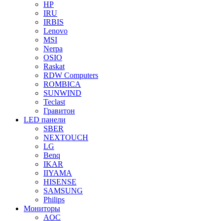
HP
IRU
IRBIS
Lenovo
MSI
Nerpa
OSIO
Raskat
RDW Computers
ROMBICA
SUNWIND
Teclast
Гравитон
LED панели
SBER
NEXTOUCH
LG
Benq
IKAR
IIYAMA
HISENSE
SAMSUNG
Philips
Мониторы
AOC