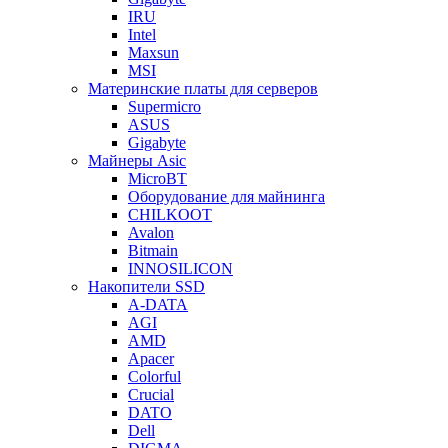
IRU
Intel
Maxsun
MSI
Материнские платы для серверов
Supermicro
ASUS
Gigabyte
Майнеры Asic
MicroBT
Оборудование для майнинга
CHILKOOT
Avalon
Bitmain
INNOSILICON
Накопители SSD
A-DATA
AGI
AMD
Apacer
Colorful
Crucial
DATO
Dell