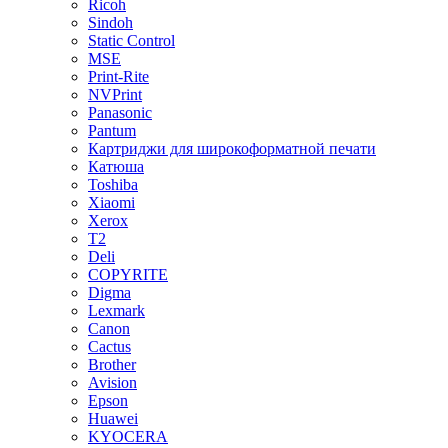
Ricoh
Sindoh
Static Control
MSE
Print-Rite
NVPrint
Panasonic
Pantum
Картриджи для широкоформатной печати
Катюша
Toshiba
Xiaomi
Xerox
T2
Deli
COPYRITE
Digma
Lexmark
Canon
Cactus
Brother
Avision
Epson
Huawei
KYOCERA