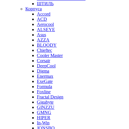
ШТИЛЬ
Корпуса
Accord
ACD
Aerocool
ALSEYE
Asus
AZZA
BLOODY
Chieftec
Cooler Master
Corsair
DeepCool
Digma
Enermax
ExeGate
Formula
Foxline
Fractal Design
Gigabyte
GINZZU
GMNG
HIPER
In-Win
JONSBO