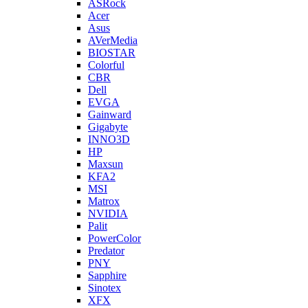
ASRock
Acer
Asus
AVerMedia
BIOSTAR
Colorful
CBR
Dell
EVGA
Gainward
Gigabyte
INNO3D
HP
Maxsun
KFA2
MSI
Matrox
NVIDIA
Palit
PowerColor
Predator
PNY
Sapphire
Sinotex
XFX