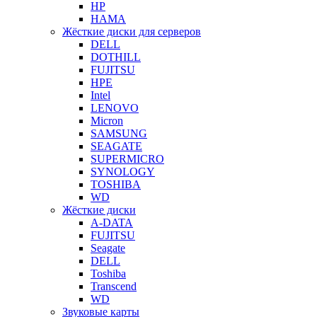
HP
HAMA
Жёсткие диски для серверов
DELL
DOTHILL
FUJITSU
HPE
Intel
LENOVO
Micron
SAMSUNG
SEAGATE
SUPERMICRO
SYNOLOGY
TOSHIBA
WD
Жёсткие диски
A-DATA
FUJITSU
Seagate
DELL
Toshiba
Transcend
WD
Звуковые карты