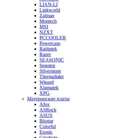
LIAN-LI
Linkworld
Zalman
Montech
MSI
NZXT
PCCOOLER
Powercase
Raijintek
Razer
SEASONIC
Segotep
Silverstone
Thermaltake
Winard
Xigmatek
XPG
Материнские платы
Afox
ASRock
ASUS
Biostar
Colorful
Esonic
Gigabyte