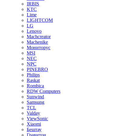
IRBIS
KTC
Lime
LIGHTCOM
LG
Lenovo
Machcreator
Machenike
Мониторус
MSI
NEC
NPC
PINEBRO
Philips
Raskat
Rombica
RDW Computers
Sunwind
Samsung
TCL
Valday
ViewSonic
Xiaomi
Бештау
Гравитон