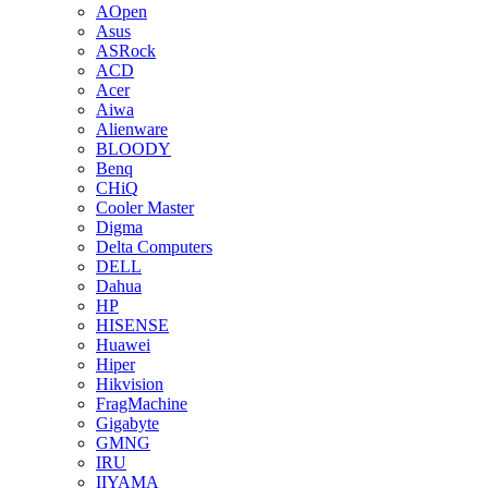
AOpen
Asus
ASRock
ACD
Acer
Aiwa
Alienware
BLOODY
Benq
CHiQ
Cooler Master
Digma
Delta Computers
DELL
Dahua
HP
HISENSE
Huawei
Hiper
Hikvision
FragMachine
Gigabyte
GMNG
IRU
IIYAMA