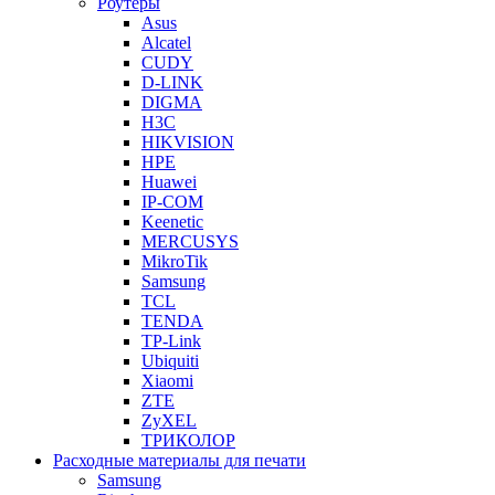
Роутеры
Asus
Alcatel
CUDY
D-LINK
DIGMA
H3C
HIKVISION
HPE
Huawei
IP-COM
Keenetic
MERCUSYS
MikroTik
Samsung
TCL
TENDA
TP-Link
Ubiquiti
Xiaomi
ZTE
ZyXEL
ТРИКОЛОР
Расходные материалы для печати
Samsung