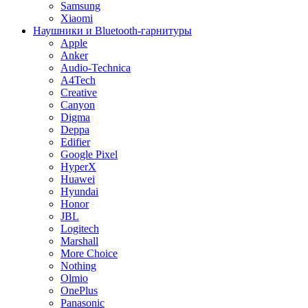
Samsung
Xiaomi
Наушники и Bluetooth-гарнитуры
Apple
Anker
Audio-Technica
A4Tech
Creative
Canyon
Digma
Deppa
Edifier
Google Pixel
HyperX
Huawei
Hyundai
Honor
JBL
Logitech
Marshall
More Choice
Nothing
Olmio
OnePlus
Panasonic