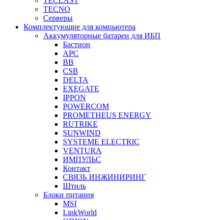
TECLAST
TECNO
Серверы
Комплектующие для компьютера
Аккумуляторные батареи для ИБП
Бастион
APC
BB
CSB
DELTA
EXEGATE
IPPON
POWERCOM
PROMETHEUS ENERGY
RUTRIKE
SUNWIND
SYSTEME ELECTRIC
VENTURA
ИМПУЛЬС
Контакт
СВЯЗЬ ИНЖИНИРИНГ
Штиль
Блоки питания
MSI
LinkWorld