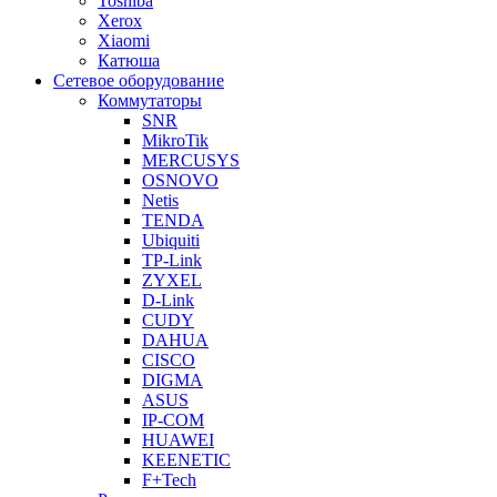
Toshiba
Xerox
Xiaomi
Катюша
Сетевое оборудование
Коммутаторы
SNR
MikroTik
MERCUSYS
OSNOVO
Netis
TENDA
Ubiquiti
TP-Link
ZYXEL
D-Link
CUDY
DAHUA
CISCO
DIGMA
ASUS
IP-COM
HUAWEI
KEENETIC
F+Tech