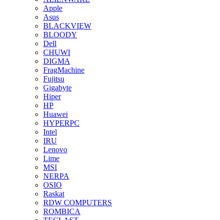
Apple
Asus
BLACKVIEW
BLOODY
Dell
CHUWI
DIGMA
FragMachine
Fujitsu
Gigabyte
Hiper
HP
Huawei
HYPERPC
Intel
IRU
Lenovo
Lime
MSI
NERPA
OSIO
Raskat
RDW COMPUTERS
ROMBICA