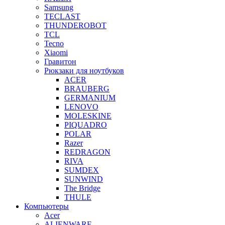
Samsung
TECLAST
THUNDEROBOT
TCL
Tecno
Xiaomi
Гравитон
Рюкзаки для ноутбуков
ACER
BRAUBERG
GERMANIUM
LENOVO
MOLESKINE
PIQUADRO
POLAR
Razer
REDRAGON
RIVA
SUMDEX
SUNWIND
The Bridge
THULE
Компьютеры
Acer
ALIENWARE