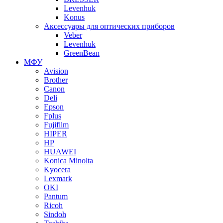
Levenhuk
Konus
Аксессуары для оптических приборов
Veber
Levenhuk
GreenBean
МФУ
Avision
Brother
Canon
Deli
Epson
Fplus
Fujifilm
HIPER
HP
HUAWEI
Konica Minolta
Kyocera
Lexmark
OKI
Pantum
Ricoh
Sindoh