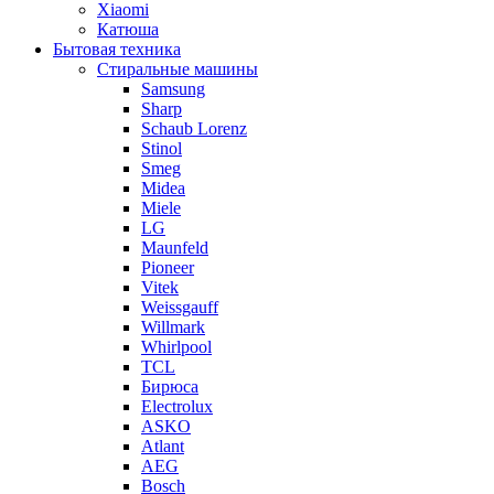
Xiaomi
Катюша
Бытовая техника
Стиральные машины
Samsung
Sharp
Schaub Lorenz
Stinol
Smeg
Midea
Miele
LG
Maunfeld
Pioneer
Vitek
Weissgauff
Willmark
Whirlpool
TCL
Бирюса
Electrolux
ASKO
Atlant
AEG
Bosch