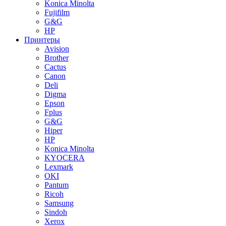
Konica Minolta
Fujifilm
G&G
HP
Принтеры
Avision
Brother
Cactus
Canon
Deli
Digma
Epson
Fplus
G&G
Hiper
HP
Konica Minolta
KYOCERA
Lexmark
OKI
Pantum
Ricoh
Samsung
Sindoh
Xerox