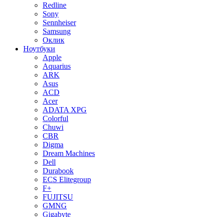
Redline
Sony
Sennheiser
Samsung
Оклик
Ноутбуки
Apple
Aquarius
ARK
Asus
ACD
Acer
ADATA XPG
Colorful
Chuwi
CBR
Digma
Dream Machines
Dell
Durabook
ECS Elitegroup
F+
FUJITSU
GMNG
Gigabyte