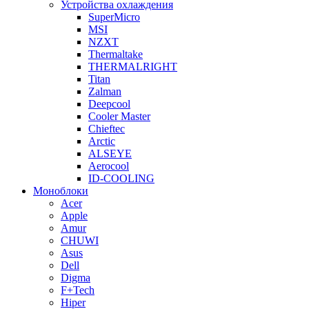
Устройства охлаждения
SuperMicro
MSI
NZXT
Thermaltake
THERMALRIGHT
Titan
Zalman
Deepcool
Cooler Master
Chieftec
Arctic
ALSEYE
Aerocool
ID-COOLING
Моноблоки
Acer
Apple
Amur
CHUWI
Asus
Dell
Digma
F+Tech
Hiper