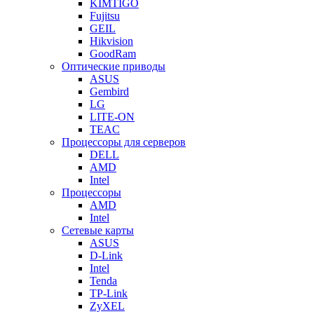
KIMTIGO
Fujitsu
GEIL
Hikvision
GoodRam
Оптические приводы
ASUS
Gembird
LG
LITE-ON
TEAC
Процессоры для серверов
DELL
AMD
Intel
Процессоры
AMD
Intel
Сетевые карты
ASUS
D-Link
Intel
Tenda
TP-Link
ZyXEL