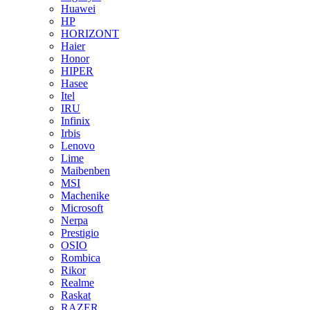
Huawei
HP
HORIZONT
Haier
Honor
HIPER
Hasee
Itel
IRU
Infinix
Irbis
Lenovo
Lime
Maibenben
MSI
Machenike
Microsoft
Nerpa
Prestigio
OSIO
Rombica
Rikor
Realme
Raskat
RAZER