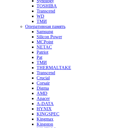
Synology
TOSHIBA
Transcend
WD
ТМИ
Оперативная память
Samsung
Silicon Power
MCPoint
NETAC
Patriot
Pat
ТМИ
THERMALTAKE
Transcend
Crucial
Corsair
Digma
AMD
Apacer
A-DATA
HYNIX
KINGSPEC
Kingmax
Kingston