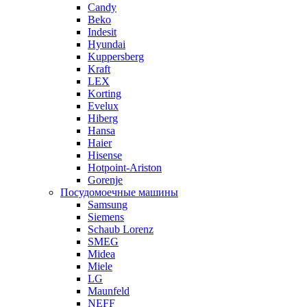
Candy
Beko
Indesit
Hyundai
Kuppersberg
Kraft
LEX
Korting
Evelux
Hiberg
Hansa
Haier
Hisense
Hotpoint-Ariston
Gorenje
Посудомоечные машины
Samsung
Siemens
Schaub Lorenz
SMEG
Midea
Miele
LG
Maunfeld
NEFF