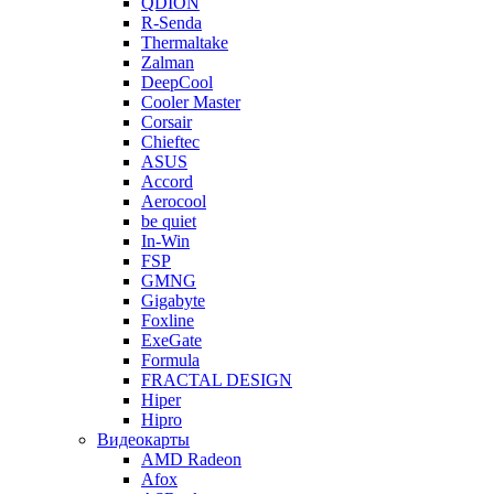
QDION
R-Senda
Thermaltake
Zalman
DeepCool
Cooler Master
Corsair
Chieftec
ASUS
Accord
Aerocool
be quiet
In-Win
FSP
GMNG
Gigabyte
Foxline
ExeGate
Formula
FRACTAL DESIGN
Hiper
Hipro
Видеокарты
AMD Radeon
Afox