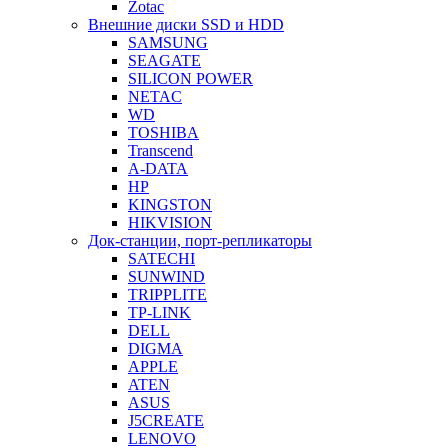
Zotac
Внешние диски SSD и HDD
SAMSUNG
SEAGATE
SILICON POWER
NETAC
WD
TOSHIBA
Transcend
A-DATA
HP
KINGSTON
HIKVISION
Док-станции, порт-репликаторы
SATECHI
SUNWIND
TRIPPLITE
TP-LINK
DELL
DIGMA
APPLE
ATEN
ASUS
J5CREATE
LENOVO