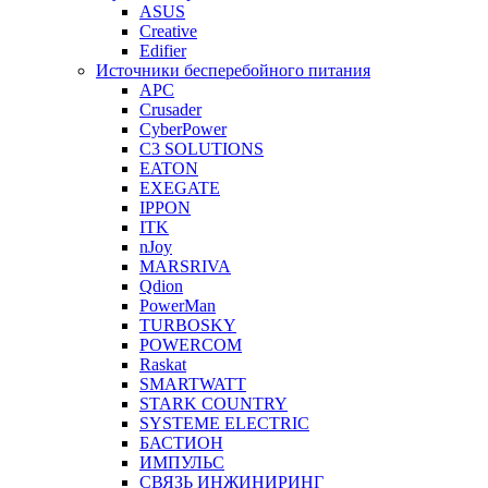
ASUS
Creative
Edifier
Источники бесперебойного питания
APC
Crusader
CyberPower
C3 SOLUTIONS
EATON
EXEGATE
IPPON
ITK
nJoy
MARSRIVA
Qdion
PowerMan
TURBOSKY
POWERCOM
Raskat
SMARTWATT
STARK COUNTRY
SYSTEME ELECTRIC
БАСТИОН
ИМПУЛЬС
СВЯЗЬ ИНЖИНИРИНГ