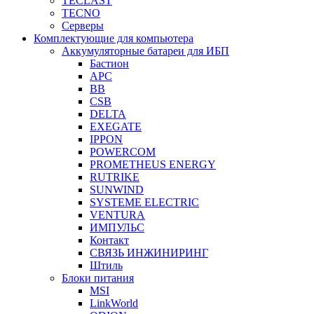
TECLAST
TECNO
Серверы
Комплектующие для компьютера
Аккумуляторные батареи для ИБП
Бастион
APC
BB
CSB
DELTA
EXEGATE
IPPON
POWERCOM
PROMETHEUS ENERGY
RUTRIKE
SUNWIND
SYSTEME ELECTRIC
VENTURA
ИМПУЛЬС
Контакт
СВЯЗЬ ИНЖИНИРИНГ
Штиль
Блоки питания
MSI
LinkWorld