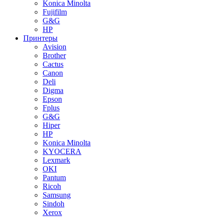
Konica Minolta
Fujifilm
G&G
HP
Принтеры
Avision
Brother
Cactus
Canon
Deli
Digma
Epson
Fplus
G&G
Hiper
HP
Konica Minolta
KYOCERA
Lexmark
OKI
Pantum
Ricoh
Samsung
Sindoh
Xerox