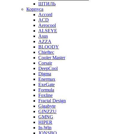
ШТИЛЬ
Корпуса
Accord
ACD
Aerocool
ALSEYE
Asus
AZZA
BLOODY
Chieftec
Cooler Master
Corsair
DeepCool
Digma
Enermax
ExeGate
Formula
Foxline
Fractal Design
Gigabyte
GINZZU
GMNG
HIPER
In-Win
JONSBO