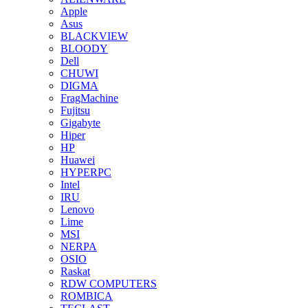
Apple
Asus
BLACKVIEW
BLOODY
Dell
CHUWI
DIGMA
FragMachine
Fujitsu
Gigabyte
Hiper
HP
Huawei
HYPERPC
Intel
IRU
Lenovo
Lime
MSI
NERPA
OSIO
Raskat
RDW COMPUTERS
ROMBICA