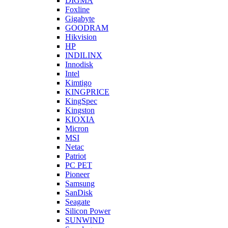
DIGMA
Foxline
Gigabyte
GOODRAM
Hikvision
HP
INDILINX
Innodisk
Intel
Kimtigo
KINGPRICE
KingSpec
Kingston
KIOXIA
Micron
MSI
Netac
Patriot
PC PET
Pioneer
Samsung
SanDisk
Seagate
Silicon Power
SUNWIND