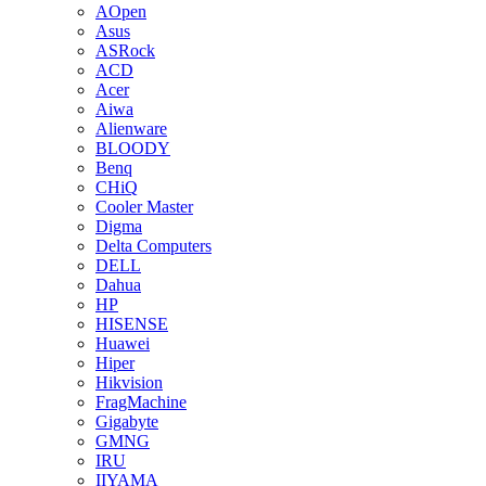
AOpen
Asus
ASRock
ACD
Acer
Aiwa
Alienware
BLOODY
Benq
CHiQ
Cooler Master
Digma
Delta Computers
DELL
Dahua
HP
HISENSE
Huawei
Hiper
Hikvision
FragMachine
Gigabyte
GMNG
IRU
IIYAMA