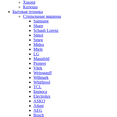
Xiaomi
Катюша
Бытовая техника
Стиральные машины
Samsung
Sharp
Schaub Lorenz
Stinol
Smeg
Midea
Miele
LG
Maunfeld
Pioneer
Vitek
Weissgauff
Willmark
Whirlpool
TCL
Бирюса
Electrolux
ASKO
Atlant
AEG
Bosch