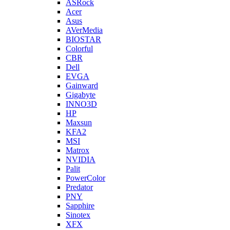
ASRock
Acer
Asus
AVerMedia
BIOSTAR
Colorful
CBR
Dell
EVGA
Gainward
Gigabyte
INNO3D
HP
Maxsun
KFA2
MSI
Matrox
NVIDIA
Palit
PowerColor
Predator
PNY
Sapphire
Sinotex
XFX