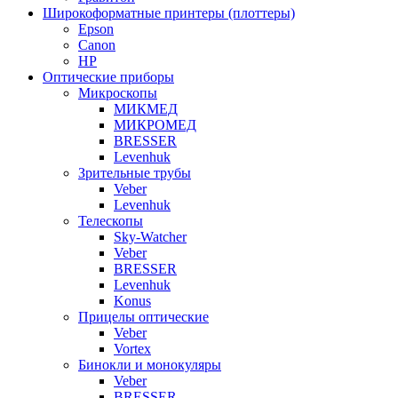
Широкоформатные принтеры (плоттеры)
Epson
Canon
HP
Оптические приборы
Микроскопы
МИКМЕД
МИКРОМЕД
BRESSER
Levenhuk
Зрительные трубы
Veber
Levenhuk
Телескопы
Sky-Watcher
Veber
BRESSER
Levenhuk
Konus
Прицелы оптические
Veber
Vortex
Бинокли и монокуляры
Veber
BRESSER