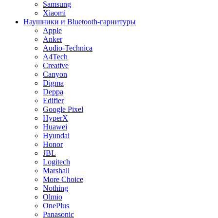
Samsung
Xiaomi
Наушники и Bluetooth-гарнитуры
Apple
Anker
Audio-Technica
A4Tech
Creative
Canyon
Digma
Deppa
Edifier
Google Pixel
HyperX
Huawei
Hyundai
Honor
JBL
Logitech
Marshall
More Choice
Nothing
Olmio
OnePlus
Panasonic