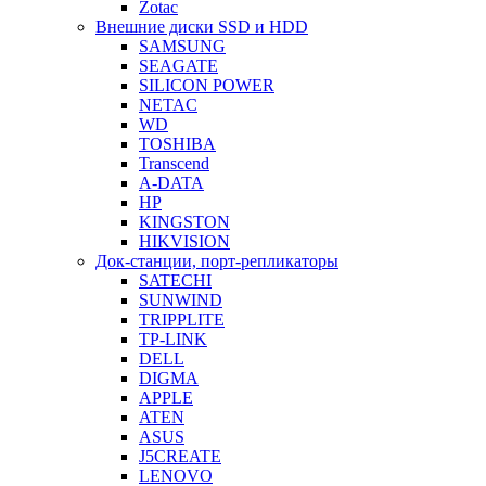
Zotac
Внешние диски SSD и HDD
SAMSUNG
SEAGATE
SILICON POWER
NETAC
WD
TOSHIBA
Transcend
A-DATA
HP
KINGSTON
HIKVISION
Док-станции, порт-репликаторы
SATECHI
SUNWIND
TRIPPLITE
TP-LINK
DELL
DIGMA
APPLE
ATEN
ASUS
J5CREATE
LENOVO