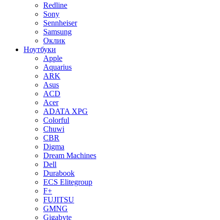
Redline
Sony
Sennheiser
Samsung
Оклик
Ноутбуки
Apple
Aquarius
ARK
Asus
ACD
Acer
ADATA XPG
Colorful
Chuwi
CBR
Digma
Dream Machines
Dell
Durabook
ECS Elitegroup
F+
FUJITSU
GMNG
Gigabyte