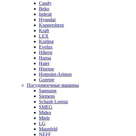
Candy
Beko
Indesit
Hyundai
Kuppersberg
Kraft
LEX
Korting
Evelux
Hiberg
Hansa
Haier
Hisense
Hotpoint-Ariston
Gorenje
Посудомоечные машины
Samsung
Siemens
Schaub Lorenz
SMEG
Midea
Miele
LG
Maunfeld
NEFF