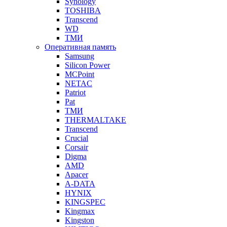
Synology
TOSHIBA
Transcend
WD
ТМИ
Оперативная память
Samsung
Silicon Power
MCPoint
NETAC
Patriot
Pat
ТМИ
THERMALTAKE
Transcend
Crucial
Corsair
Digma
AMD
Apacer
A-DATA
HYNIX
KINGSPEC
Kingmax
Kingston