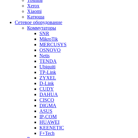
Toshiba
Xerox
Xiaomi
Катюша
Сетевое оборудование
Коммутаторы
SNR
MikroTik
MERCUSYS
OSNOVO
Netis
TENDA
Ubiquiti
TP-Link
ZYXEL
D-Link
CUDY
DAHUA
CISCO
DIGMA
ASUS
IP-COM
HUAWEI
KEENETIC
F+Tech