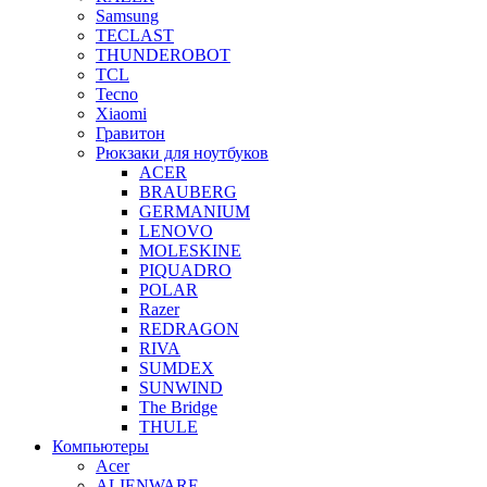
Samsung
TECLAST
THUNDEROBOT
TCL
Tecno
Xiaomi
Гравитон
Рюкзаки для ноутбуков
ACER
BRAUBERG
GERMANIUM
LENOVO
MOLESKINE
PIQUADRO
POLAR
Razer
REDRAGON
RIVA
SUMDEX
SUNWIND
The Bridge
THULE
Компьютеры
Acer
ALIENWARE