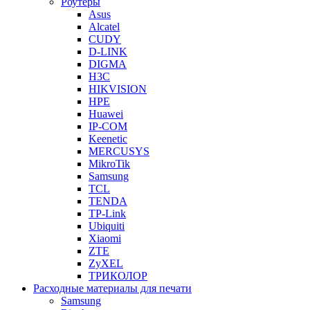
Роутеры
Asus
Alcatel
CUDY
D-LINK
DIGMA
H3C
HIKVISION
HPE
Huawei
IP-COM
Keenetic
MERCUSYS
MikroTik
Samsung
TCL
TENDA
TP-Link
Ubiquiti
Xiaomi
ZTE
ZyXEL
ТРИКОЛОР
Расходные материалы для печати
Samsung