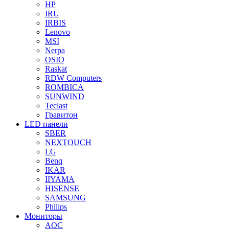
HP
IRU
IRBIS
Lenovo
MSI
Nerpa
OSIO
Raskat
RDW Computers
ROMBICA
SUNWIND
Teclast
Гравитон
LED панели
SBER
NEXTOUCH
LG
Benq
IKAR
IIYAMA
HISENSE
SAMSUNG
Philips
Мониторы
AOC