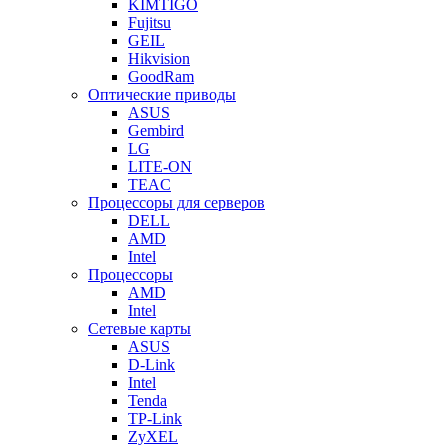
KIMTIGO
Fujitsu
GEIL
Hikvision
GoodRam
Оптические приводы
ASUS
Gembird
LG
LITE-ON
TEAC
Процессоры для серверов
DELL
AMD
Intel
Процессоры
AMD
Intel
Сетевые карты
ASUS
D-Link
Intel
Tenda
TP-Link
ZyXEL