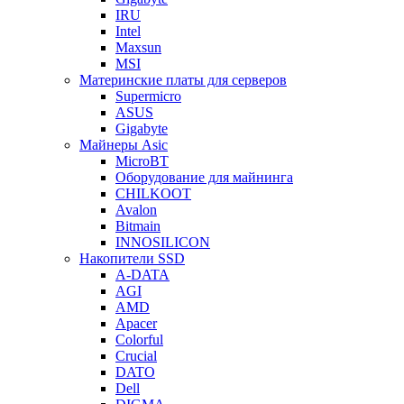
IRU
Intel
Maxsun
MSI
Материнские платы для серверов
Supermicro
ASUS
Gigabyte
Майнеры Asic
MicroBT
Оборудование для майнинга
CHILKOOT
Avalon
Bitmain
INNOSILICON
Накопители SSD
A-DATA
AGI
AMD
Apacer
Colorful
Crucial
DATO
Dell