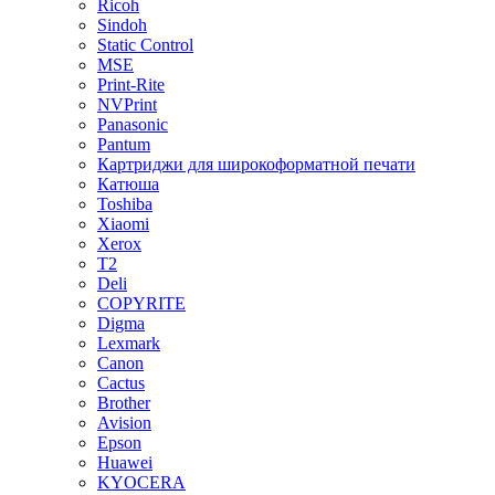
Ricoh
Sindoh
Static Control
MSE
Print-Rite
NVPrint
Panasonic
Pantum
Картриджи для широкоформатной печати
Катюша
Toshiba
Xiaomi
Xerox
T2
Deli
COPYRITE
Digma
Lexmark
Canon
Cactus
Brother
Avision
Epson
Huawei
KYOCERA