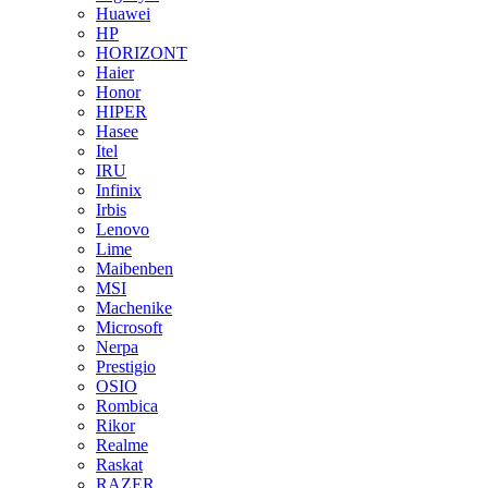
Huawei
HP
HORIZONT
Haier
Honor
HIPER
Hasee
Itel
IRU
Infinix
Irbis
Lenovo
Lime
Maibenben
MSI
Machenike
Microsoft
Nerpa
Prestigio
OSIO
Rombica
Rikor
Realme
Raskat
RAZER