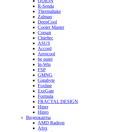
QDION
R-Senda
Thermaltake
Zalman
DeepCool
Cooler Master
Corsair
Chieftec
ASUS
Accord
Aerocool
be quiet
In-Win
FSP
GMNG
Gigabyte
Foxline
ExeGate
Formula
FRACTAL DESIGN
Hiper
Hipro
Видеокарты
AMD Radeon
Afox