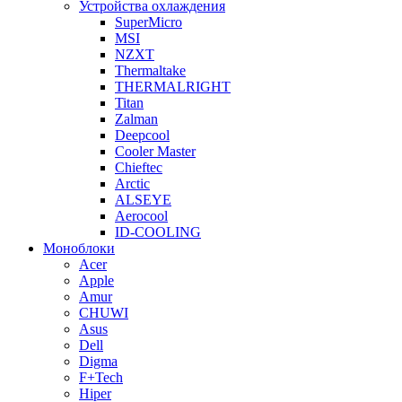
Устройства охлаждения
SuperMicro
MSI
NZXT
Thermaltake
THERMALRIGHT
Titan
Zalman
Deepcool
Cooler Master
Chieftec
Arctic
ALSEYE
Aerocool
ID-COOLING
Моноблоки
Acer
Apple
Amur
CHUWI
Asus
Dell
Digma
F+Tech
Hiper