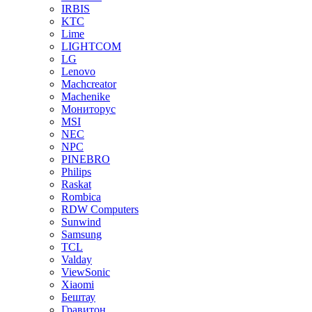
IRBIS
KTC
Lime
LIGHTCOM
LG
Lenovo
Machcreator
Machenike
Мониторус
MSI
NEC
NPC
PINEBRO
Philips
Raskat
Rombica
RDW Computers
Sunwind
Samsung
TCL
Valday
ViewSonic
Xiaomi
Бештау
Гравитон