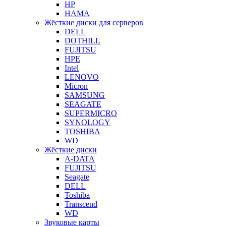
HP
HAMA
Жёсткие диски для серверов
DELL
DOTHILL
FUJITSU
HPE
Intel
LENOVO
Micron
SAMSUNG
SEAGATE
SUPERMICRO
SYNOLOGY
TOSHIBA
WD
Жёсткие диски
A-DATA
FUJITSU
Seagate
DELL
Toshiba
Transcend
WD
Звуковые карты