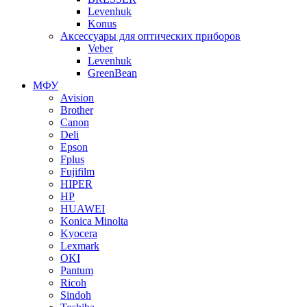
Levenhuk
Konus
Аксессуары для оптических приборов
Veber
Levenhuk
GreenBean
МФУ
Avision
Brother
Canon
Deli
Epson
Fplus
Fujifilm
HIPER
HP
HUAWEI
Konica Minolta
Kyocera
Lexmark
OKI
Pantum
Ricoh
Sindoh