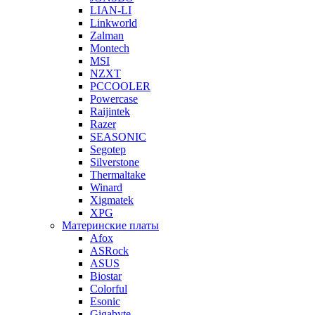
LIAN-LI
Linkworld
Zalman
Montech
MSI
NZXT
PCCOOLER
Powercase
Raijintek
Razer
SEASONIC
Segotep
Silverstone
Thermaltake
Winard
Xigmatek
XPG
Материнские платы
Afox
ASRock
ASUS
Biostar
Colorful
Esonic
Gigabyte