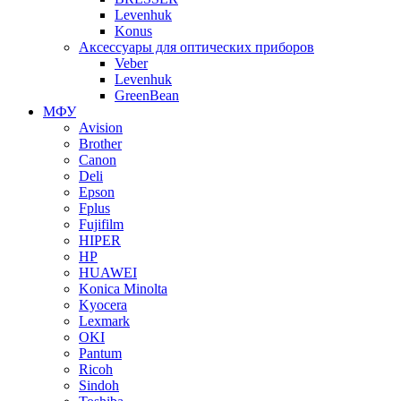
Levenhuk
Konus
Аксессуары для оптических приборов
Veber
Levenhuk
GreenBean
МФУ
Avision
Brother
Canon
Deli
Epson
Fplus
Fujifilm
HIPER
HP
HUAWEI
Konica Minolta
Kyocera
Lexmark
OKI
Pantum
Ricoh
Sindoh