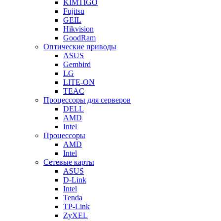
KIMTIGO
Fujitsu
GEIL
Hikvision
GoodRam
Оптические приводы
ASUS
Gembird
LG
LITE-ON
TEAC
Процессоры для серверов
DELL
AMD
Intel
Процессоры
AMD
Intel
Сетевые карты
ASUS
D-Link
Intel
Tenda
TP-Link
ZyXEL