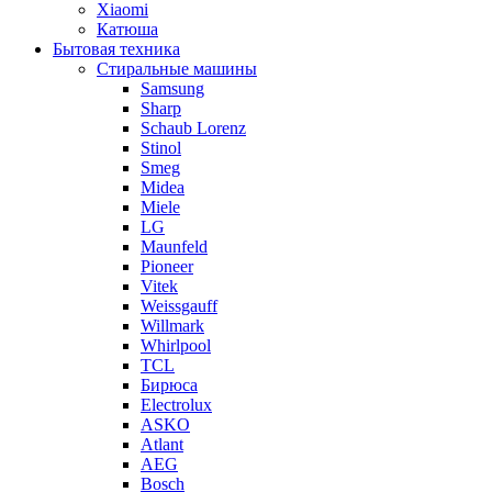
Xiaomi
Катюша
Бытовая техника
Стиральные машины
Samsung
Sharp
Schaub Lorenz
Stinol
Smeg
Midea
Miele
LG
Maunfeld
Pioneer
Vitek
Weissgauff
Willmark
Whirlpool
TCL
Бирюса
Electrolux
ASKO
Atlant
AEG
Bosch