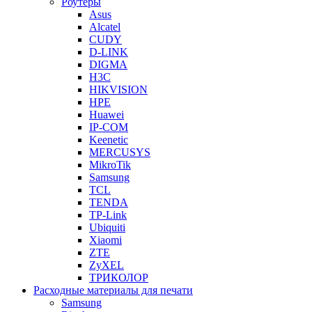
Роутеры
Asus
Alcatel
CUDY
D-LINK
DIGMA
H3C
HIKVISION
HPE
Huawei
IP-COM
Keenetic
MERCUSYS
MikroTik
Samsung
TCL
TENDA
TP-Link
Ubiquiti
Xiaomi
ZTE
ZyXEL
ТРИКОЛОР
Расходные материалы для печати
Samsung