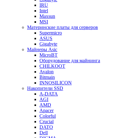
IRU
Intel
Maxsun
MSI
Материнские платы для серверов
Supermicro
ASUS
Gigabyte
Майнеры Asic
MicroBT
Оборудование для майнинга
CHILKOOT
Avalon
Bitmain
INNOSILICON
Накопители SSD
A-DATA
AGI
AMD
Apacer
Colorful
Crucial
DATO
Dell