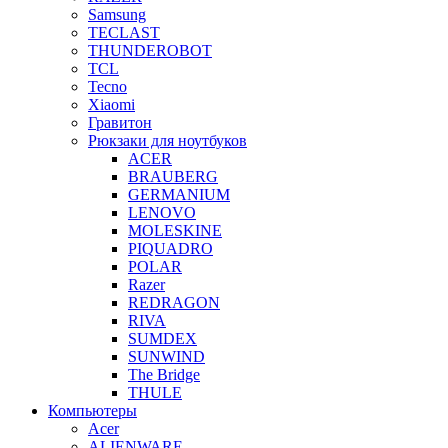
Samsung
TECLAST
THUNDEROBOT
TCL
Tecno
Xiaomi
Гравитон
Рюкзаки для ноутбуков
ACER
BRAUBERG
GERMANIUM
LENOVO
MOLESKINE
PIQUADRO
POLAR
Razer
REDRAGON
RIVA
SUMDEX
SUNWIND
The Bridge
THULE
Компьютеры
Acer
ALIENWARE