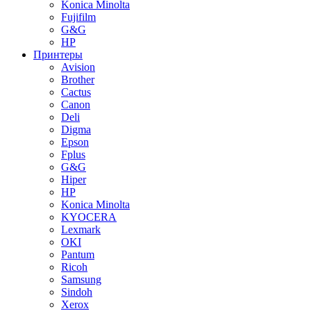
Konica Minolta
Fujifilm
G&G
HP
Принтеры
Avision
Brother
Cactus
Canon
Deli
Digma
Epson
Fplus
G&G
Hiper
HP
Konica Minolta
KYOCERA
Lexmark
OKI
Pantum
Ricoh
Samsung
Sindoh
Xerox