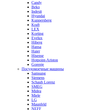
Candy
Beko
Indesit
Hyundai
Kuppersberg
Kraft
LEX
Korting
Evelux
Hiberg
Hansa
Haier
Hisense
Hotpoint-Ariston
Gorenje
Посудомоечные машины
Samsung
Siemens
Schaub Lorenz
SMEG
Midea
Miele
LG
Maunfeld
NEFF