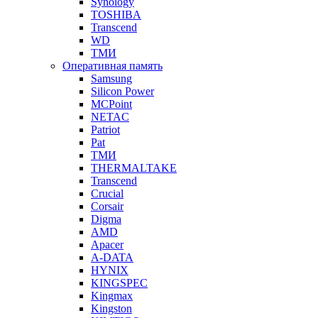
Synology
TOSHIBA
Transcend
WD
ТМИ
Оперативная память
Samsung
Silicon Power
MCPoint
NETAC
Patriot
Pat
ТМИ
THERMALTAKE
Transcend
Crucial
Corsair
Digma
AMD
Apacer
A-DATA
HYNIX
KINGSPEC
Kingmax
Kingston