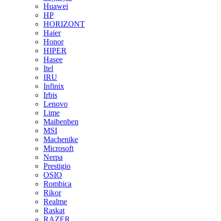
Huawei
HP
HORIZONT
Haier
Honor
HIPER
Hasee
Itel
IRU
Infinix
Irbis
Lenovo
Lime
Maibenben
MSI
Machenike
Microsoft
Nerpa
Prestigio
OSIO
Rombica
Rikor
Realme
Raskat
RAZER