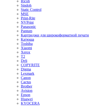
Ricoh
Sindoh
Static Control
MSE
Print-Rite
NVPrint
Panasonic
Pantum
Картриджи для широкоформатной печати
Катюша
Toshiba
Xiaomi
Xerox
T2
Deli
COPYRITE
Digma
Lexmark
Canon
Cactus
Brother
Avision
Epson
Huawei
KYOCERA