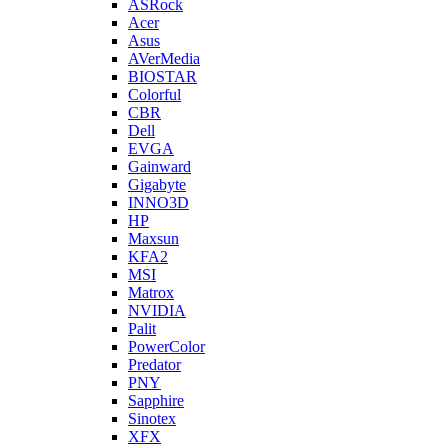
ASRock
Acer
Asus
AVerMedia
BIOSTAR
Colorful
CBR
Dell
EVGA
Gainward
Gigabyte
INNO3D
HP
Maxsun
KFA2
MSI
Matrox
NVIDIA
Palit
PowerColor
Predator
PNY
Sapphire
Sinotex
XFX