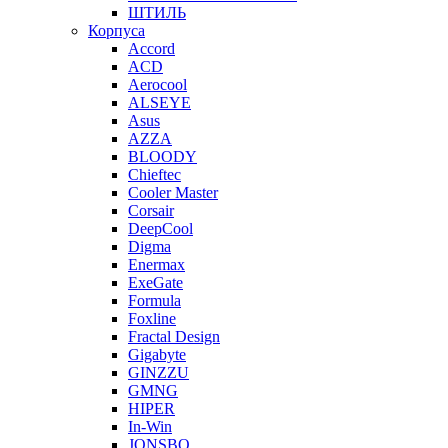
ШТИЛЬ
Корпуса
Accord
ACD
Aerocool
ALSEYE
Asus
AZZA
BLOODY
Chieftec
Cooler Master
Corsair
DeepCool
Digma
Enermax
ExeGate
Formula
Foxline
Fractal Design
Gigabyte
GINZZU
GMNG
HIPER
In-Win
JONSBO