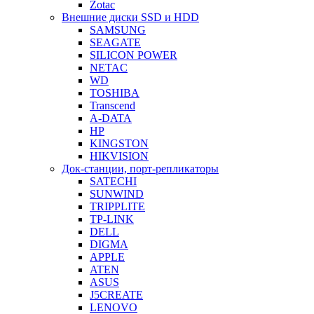
Zotac
Внешние диски SSD и HDD
SAMSUNG
SEAGATE
SILICON POWER
NETAC
WD
TOSHIBA
Transcend
A-DATA
HP
KINGSTON
HIKVISION
Док-станции, порт-репликаторы
SATECHI
SUNWIND
TRIPPLITE
TP-LINK
DELL
DIGMA
APPLE
ATEN
ASUS
J5CREATE
LENOVO