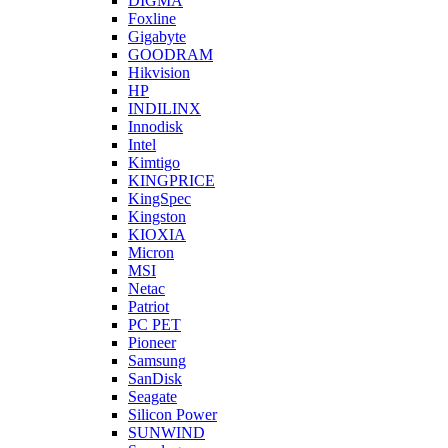
DIGMA
Foxline
Gigabyte
GOODRAM
Hikvision
HP
INDILINX
Innodisk
Intel
Kimtigo
KINGPRICE
KingSpec
Kingston
KIOXIA
Micron
MSI
Netac
Patriot
PC PET
Pioneer
Samsung
SanDisk
Seagate
Silicon Power
SUNWIND