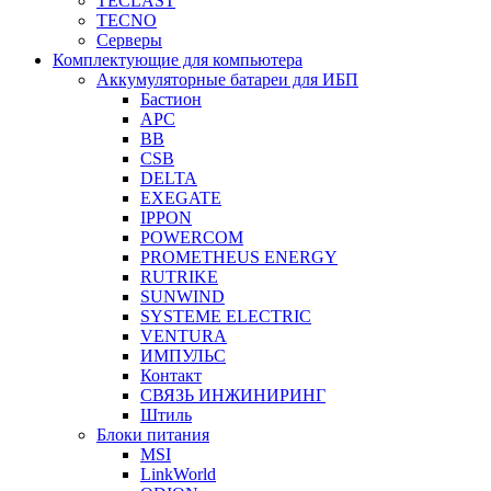
TECLAST
TECNO
Серверы
Комплектующие для компьютера
Аккумуляторные батареи для ИБП
Бастион
APC
BB
CSB
DELTA
EXEGATE
IPPON
POWERCOM
PROMETHEUS ENERGY
RUTRIKE
SUNWIND
SYSTEME ELECTRIC
VENTURA
ИМПУЛЬС
Контакт
СВЯЗЬ ИНЖИНИРИНГ
Штиль
Блоки питания
MSI
LinkWorld