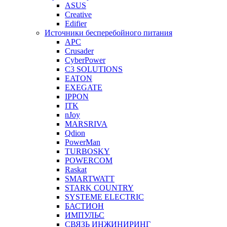
ASUS
Creative
Edifier
Источники бесперебойного питания
APC
Crusader
CyberPower
C3 SOLUTIONS
EATON
EXEGATE
IPPON
ITK
nJoy
MARSRIVA
Qdion
PowerMan
TURBOSKY
POWERCOM
Raskat
SMARTWATT
STARK COUNTRY
SYSTEME ELECTRIC
БАСТИОН
ИМПУЛЬС
СВЯЗЬ ИНЖИНИРИНГ