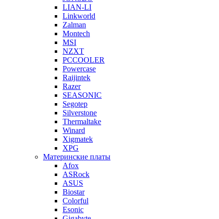
LIAN-LI
Linkworld
Zalman
Montech
MSI
NZXT
PCCOOLER
Powercase
Raijintek
Razer
SEASONIC
Segotep
Silverstone
Thermaltake
Winard
Xigmatek
XPG
Материнские платы
Afox
ASRock
ASUS
Biostar
Colorful
Esonic
Gigabyte