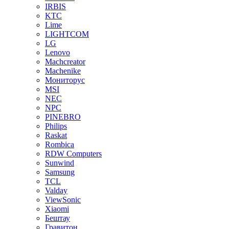
IRBIS
KTC
Lime
LIGHTCOM
LG
Lenovo
Machcreator
Machenike
Мониторус
MSI
NEC
NPC
PINEBRO
Philips
Raskat
Rombica
RDW Computers
Sunwind
Samsung
TCL
Valday
ViewSonic
Xiaomi
Бештау
Гравитон