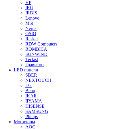
HP
IRU
IRBIS
Lenovo
MSI
Nerpa
OSIO
Raskat
RDW Computers
ROMBICA
SUNWIND
Teclast
Гравитон
LED панели
SBER
NEXTOUCH
LG
Benq
IKAR
IIYAMA
HISENSE
SAMSUNG
Philips
Мониторы
AOC