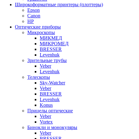
Широкоформатные принтеры (плоттеры)
Epson
Canon
HP
Оптические приборы
Микроскопы
МИКМЕД
МИКРОМЕД
BRESSER
Levenhuk
Зрительные трубы
Veber
Levenhuk
Телескопы
Sky-Watcher
Veber
BRESSER
Levenhuk
Konus
Прицелы оптические
Veber
Vortex
Бинокли и монокуляры
Veber
BRESSER