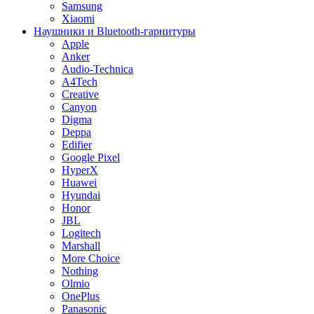
Samsung
Xiaomi
Наушники и Bluetooth-гарнитуры
Apple
Anker
Audio-Technica
A4Tech
Creative
Canyon
Digma
Deppa
Edifier
Google Pixel
HyperX
Huawei
Hyundai
Honor
JBL
Logitech
Marshall
More Choice
Nothing
Olmio
OnePlus
Panasonic