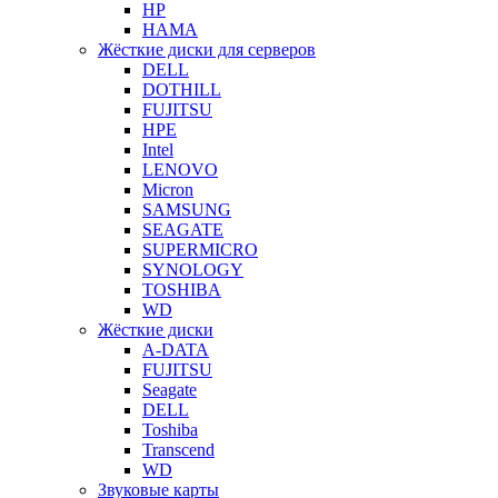
HP
HAMA
Жёсткие диски для серверов
DELL
DOTHILL
FUJITSU
HPE
Intel
LENOVO
Micron
SAMSUNG
SEAGATE
SUPERMICRO
SYNOLOGY
TOSHIBA
WD
Жёсткие диски
A-DATA
FUJITSU
Seagate
DELL
Toshiba
Transcend
WD
Звуковые карты