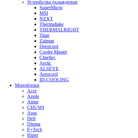
Устройства охлаждения
SuperMicro
MSI
NZXT
Thermaltake
THERMALRIGHT
Titan
Zalman
Deepcool
Cooler Master
Chieftec
Arctic
ALSEYE
Aerocool
ID-COOLING
Моноблоки
Acer
Apple
Amur
CHUWI
Asus
Dell
Digma
F+Tech
Hiper