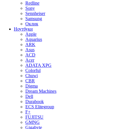
Redline
Sony
Sennheiser
Samsung
Оклик
Ноутбуки
Apple
Aquarius
ARK
Asus
ACD
Acer
ADATA XPG
Colorful
Chuwi
CBR
Digma
Dream Machines
Dell
Durabook
ECS Elitegroup
F+
FUJITSU
GMNG
Gigabyte