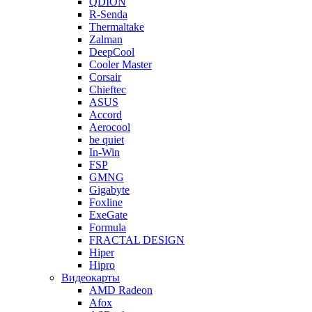
QDION
R-Senda
Thermaltake
Zalman
DeepCool
Cooler Master
Corsair
Chieftec
ASUS
Accord
Aerocool
be quiet
In-Win
FSP
GMNG
Gigabyte
Foxline
ExeGate
Formula
FRACTAL DESIGN
Hiper
Hipro
Видеокарты
AMD Radeon
Afox