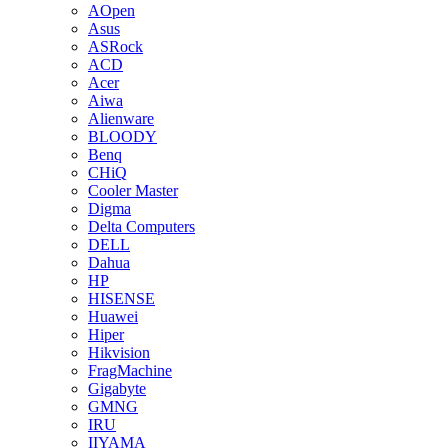
AOpen
Asus
ASRock
ACD
Acer
Aiwa
Alienware
BLOODY
Benq
CHiQ
Cooler Master
Digma
Delta Computers
DELL
Dahua
HP
HISENSE
Huawei
Hiper
Hikvision
FragMachine
Gigabyte
GMNG
IRU
IIYAMA