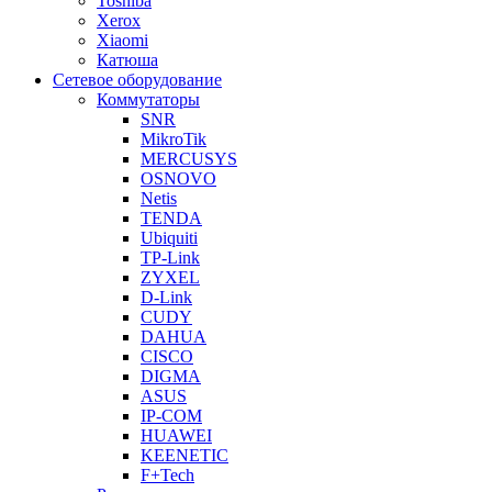
Toshiba
Xerox
Xiaomi
Катюша
Сетевое оборудование
Коммутаторы
SNR
MikroTik
MERCUSYS
OSNOVO
Netis
TENDA
Ubiquiti
TP-Link
ZYXEL
D-Link
CUDY
DAHUA
CISCO
DIGMA
ASUS
IP-COM
HUAWEI
KEENETIC
F+Tech