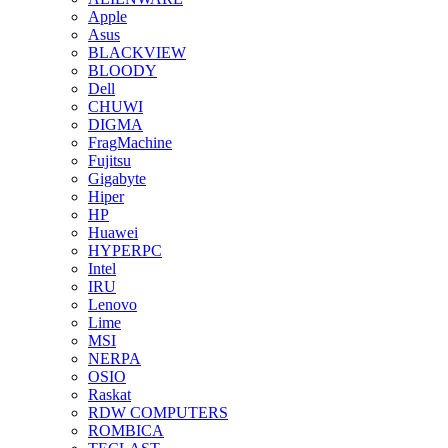
Apple
Asus
BLACKVIEW
BLOODY
Dell
CHUWI
DIGMA
FragMachine
Fujitsu
Gigabyte
Hiper
HP
Huawei
HYPERPC
Intel
IRU
Lenovo
Lime
MSI
NERPA
OSIO
Raskat
RDW COMPUTERS
ROMBICA