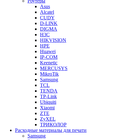
Роутеры
Asus
Alcatel
CUDY
D-LINK
DIGMA
H3C
HIKVISION
HPE
Huawei
IP-COM
Keenetic
MERCUSYS
MikroTik
Samsung
TCL
TENDA
TP-Link
Ubiquiti
Xiaomi
ZTE
ZyXEL
ТРИКОЛОР
Расходные материалы для печати
Samsung