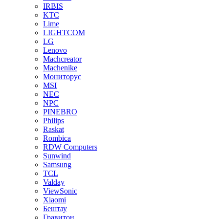
IRBIS
KTC
Lime
LIGHTCOM
LG
Lenovo
Machcreator
Machenike
Мониторус
MSI
NEC
NPC
PINEBRO
Philips
Raskat
Rombica
RDW Computers
Sunwind
Samsung
TCL
Valday
ViewSonic
Xiaomi
Бештау
Гравитон