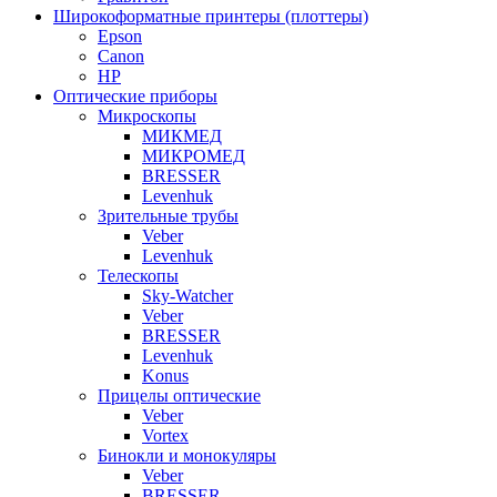
Широкоформатные принтеры (плоттеры)
Epson
Canon
HP
Оптические приборы
Микроскопы
МИКМЕД
МИКРОМЕД
BRESSER
Levenhuk
Зрительные трубы
Veber
Levenhuk
Телескопы
Sky-Watcher
Veber
BRESSER
Levenhuk
Konus
Прицелы оптические
Veber
Vortex
Бинокли и монокуляры
Veber
BRESSER