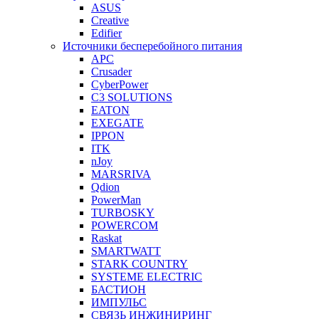
ASUS
Creative
Edifier
Источники бесперебойного питания
APC
Crusader
CyberPower
C3 SOLUTIONS
EATON
EXEGATE
IPPON
ITK
nJoy
MARSRIVA
Qdion
PowerMan
TURBOSKY
POWERCOM
Raskat
SMARTWATT
STARK COUNTRY
SYSTEME ELECTRIC
БАСТИОН
ИМПУЛЬС
СВЯЗЬ ИНЖИНИРИНГ