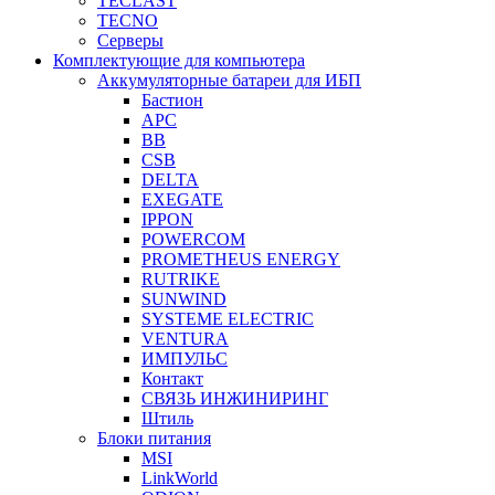
TECLAST
TECNO
Серверы
Комплектующие для компьютера
Аккумуляторные батареи для ИБП
Бастион
APC
BB
CSB
DELTA
EXEGATE
IPPON
POWERCOM
PROMETHEUS ENERGY
RUTRIKE
SUNWIND
SYSTEME ELECTRIC
VENTURA
ИМПУЛЬС
Контакт
СВЯЗЬ ИНЖИНИРИНГ
Штиль
Блоки питания
MSI
LinkWorld