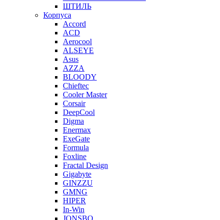
ШТИЛЬ
Корпуса
Accord
ACD
Aerocool
ALSEYE
Asus
AZZA
BLOODY
Chieftec
Cooler Master
Corsair
DeepCool
Digma
Enermax
ExeGate
Formula
Foxline
Fractal Design
Gigabyte
GINZZU
GMNG
HIPER
In-Win
JONSBO