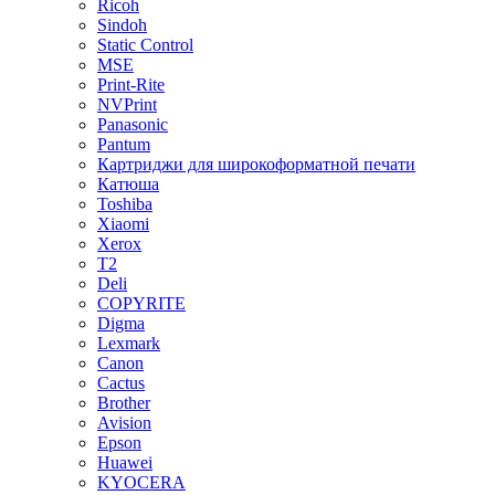
Ricoh
Sindoh
Static Control
MSE
Print-Rite
NVPrint
Panasonic
Pantum
Картриджи для широкоформатной печати
Катюша
Toshiba
Xiaomi
Xerox
T2
Deli
COPYRITE
Digma
Lexmark
Canon
Cactus
Brother
Avision
Epson
Huawei
KYOCERA