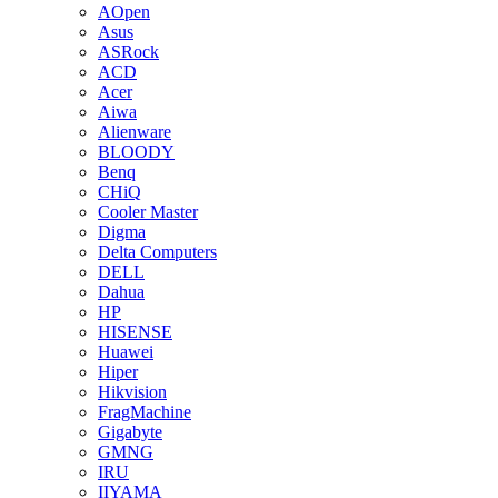
AOpen
Asus
ASRock
ACD
Acer
Aiwa
Alienware
BLOODY
Benq
CHiQ
Cooler Master
Digma
Delta Computers
DELL
Dahua
HP
HISENSE
Huawei
Hiper
Hikvision
FragMachine
Gigabyte
GMNG
IRU
IIYAMA