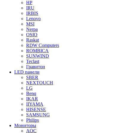
HP
IRU
IRBIS
Lenovo
MSI
Nerpa
OSIO
Raskat
RDW Computers
ROMBICA
SUNWIND
Teclast
Гравитон
LED панели
SBER
NEXTOUCH
LG
Benq
IKAR
IIYAMA
HISENSE
SAMSUNG
Philips
Мониторы
AOC