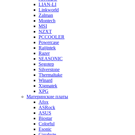
LIAN-LI
Linkworld
Zalman
Montech
MSI
NZXT
PCCOOLER
Powercase
Raijintek
Razer
SEASONIC
Segotep
Silverstone
Thermaltake
Winard
Xigmatek
XPG
Материнские платы
Afox
ASRock
ASUS
Biostar
Colorful
Esonic
Gigabyte