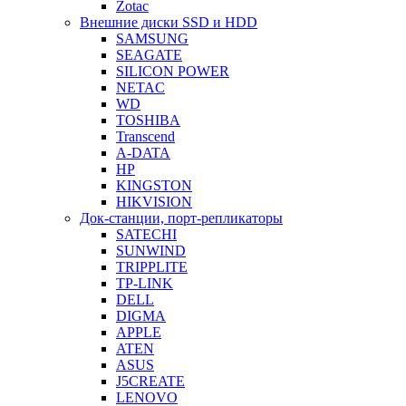
Zotac
Внешние диски SSD и HDD
SAMSUNG
SEAGATE
SILICON POWER
NETAC
WD
TOSHIBA
Transcend
A-DATA
HP
KINGSTON
HIKVISION
Док-станции, порт-репликаторы
SATECHI
SUNWIND
TRIPPLITE
TP-LINK
DELL
DIGMA
APPLE
ATEN
ASUS
J5CREATE
LENOVO