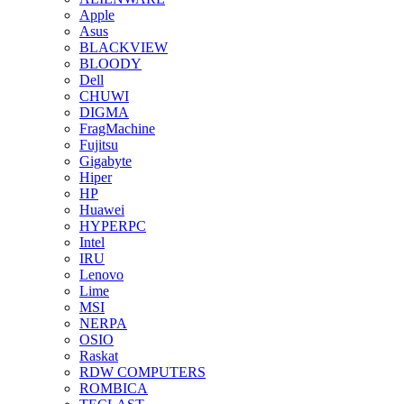
Apple
Asus
BLACKVIEW
BLOODY
Dell
CHUWI
DIGMA
FragMachine
Fujitsu
Gigabyte
Hiper
HP
Huawei
HYPERPC
Intel
IRU
Lenovo
Lime
MSI
NERPA
OSIO
Raskat
RDW COMPUTERS
ROMBICA