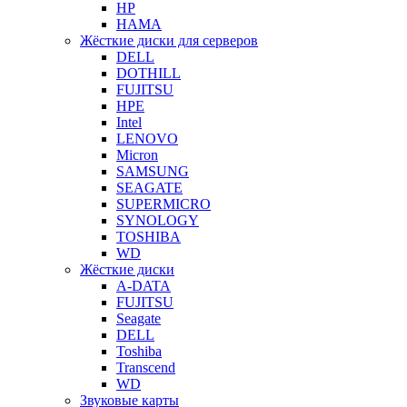
HP
HAMA
Жёсткие диски для серверов
DELL
DOTHILL
FUJITSU
HPE
Intel
LENOVO
Micron
SAMSUNG
SEAGATE
SUPERMICRO
SYNOLOGY
TOSHIBA
WD
Жёсткие диски
A-DATA
FUJITSU
Seagate
DELL
Toshiba
Transcend
WD
Звуковые карты