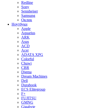
Redline
Sony
Sennheiser
Samsung
Оклик
Ноутбуки
Apple
Aquarius
ARK
Asus
ACD
Acer
ADATA XPG
Colorful
Chuwi
CBR
Digma
Dream Machines
Dell
Durabook
ECS Elitegroup
F+
FUJITSU
GMNG
Gigabyte