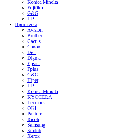
Konica Minolta
Fujifilm
G&G
HP
Принтеры
Avision
Brother
Cactus
Canon
Deli
Digma
Epson
Fplus
G&G
Hiper
HP
Konica Minolta
KYOCERA
Lexmark
OKI
Pantum
Ricoh
Samsung
Sindoh
Xerox