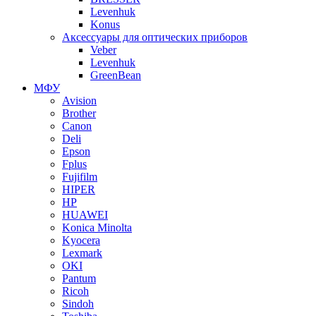
Levenhuk
Konus
Аксессуары для оптических приборов
Veber
Levenhuk
GreenBean
МФУ
Avision
Brother
Canon
Deli
Epson
Fplus
Fujifilm
HIPER
HP
HUAWEI
Konica Minolta
Kyocera
Lexmark
OKI
Pantum
Ricoh
Sindoh