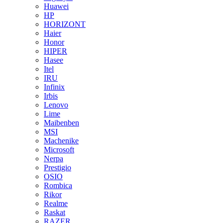
Huawei
HP
HORIZONT
Haier
Honor
HIPER
Hasee
Itel
IRU
Infinix
Irbis
Lenovo
Lime
Maibenben
MSI
Machenike
Microsoft
Nerpa
Prestigio
OSIO
Rombica
Rikor
Realme
Raskat
RAZER