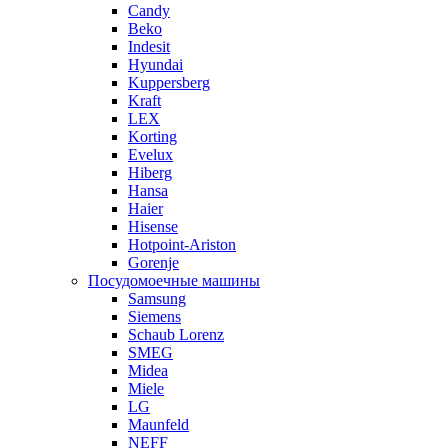
Candy
Beko
Indesit
Hyundai
Kuppersberg
Kraft
LEX
Korting
Evelux
Hiberg
Hansa
Haier
Hisense
Hotpoint-Ariston
Gorenje
Посудомоечные машины
Samsung
Siemens
Schaub Lorenz
SMEG
Midea
Miele
LG
Maunfeld
NEFF