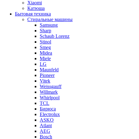
Xiaomi
Катюша
Бытовая техника
Стиральные машины
Samsung
Sharp
Schaub Lorenz
Stinol
Smeg
Midea
Miele
LG
Maunfeld
Pioneer
Vitek
Weissgauff
Willmark
Whirlpool
TCL
Бирюса
Electrolux
ASKO
Atlant
AEG
Bosch