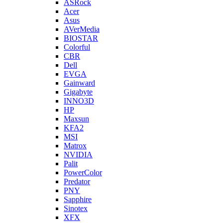
ASRock
Acer
Asus
AVerMedia
BIOSTAR
Colorful
CBR
Dell
EVGA
Gainward
Gigabyte
INNO3D
HP
Maxsun
KFA2
MSI
Matrox
NVIDIA
Palit
PowerColor
Predator
PNY
Sapphire
Sinotex
XFX