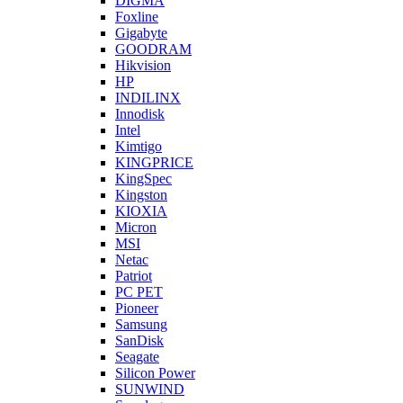
DIGMA
Foxline
Gigabyte
GOODRAM
Hikvision
HP
INDILINX
Innodisk
Intel
Kimtigo
KINGPRICE
KingSpec
Kingston
KIOXIA
Micron
MSI
Netac
Patriot
PC PET
Pioneer
Samsung
SanDisk
Seagate
Silicon Power
SUNWIND