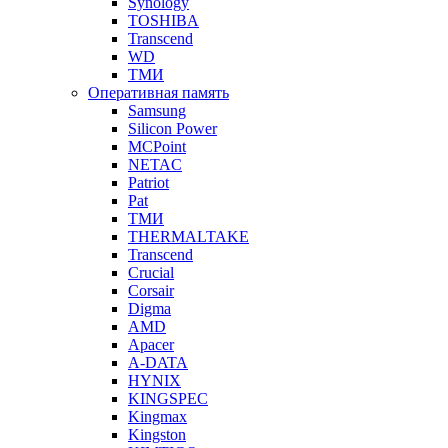
Synology
TOSHIBA
Transcend
WD
ТМИ
Оперативная память
Samsung
Silicon Power
MCPoint
NETAC
Patriot
Pat
ТМИ
THERMALTAKE
Transcend
Crucial
Corsair
Digma
AMD
Apacer
A-DATA
HYNIX
KINGSPEC
Kingmax
Kingston