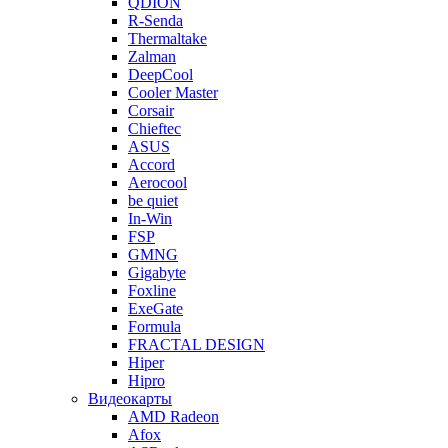
QDION
R-Senda
Thermaltake
Zalman
DeepCool
Cooler Master
Corsair
Chieftec
ASUS
Accord
Aerocool
be quiet
In-Win
FSP
GMNG
Gigabyte
Foxline
ExeGate
Formula
FRACTAL DESIGN
Hiper
Hipro
Видеокарты
AMD Radeon
Afox