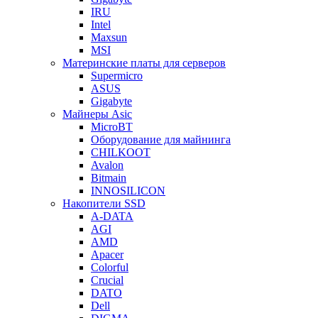
IRU
Intel
Maxsun
MSI
Материнские платы для серверов
Supermicro
ASUS
Gigabyte
Майнеры Asic
MicroBT
Оборудование для майнинга
CHILKOOT
Avalon
Bitmain
INNOSILICON
Накопители SSD
A-DATA
AGI
AMD
Apacer
Colorful
Crucial
DATO
Dell