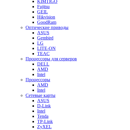
KIMTIGO
Fujitsu
GEIL
Hikvision
GoodRam
Оптические приводы
ASUS
Gembird
LG
LITE-ON
TEAC
Процессоры для серверов
DELL
AMD
Intel
Процессоры
AMD
Intel
Сетевые карты
ASUS
D-Link
Intel
Tenda
TP-Link
ZyXEL