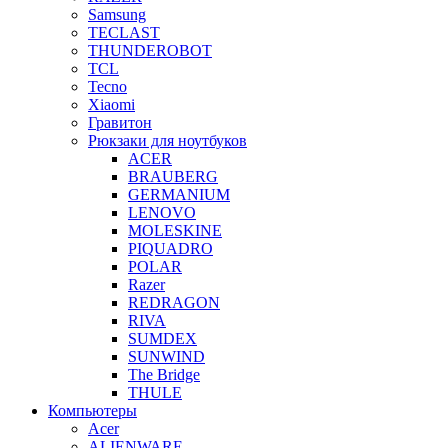
Samsung
TECLAST
THUNDEROBOT
TCL
Tecno
Xiaomi
Гравитон
Рюкзаки для ноутбуков
ACER
BRAUBERG
GERMANIUM
LENOVO
MOLESKINE
PIQUADRO
POLAR
Razer
REDRAGON
RIVA
SUMDEX
SUNWIND
The Bridge
THULE
Компьютеры
Acer
ALIENWARE