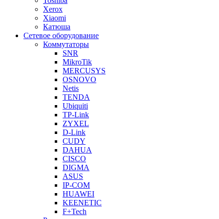
Toshiba
Xerox
Xiaomi
Катюша
Сетевое оборудование
Коммутаторы
SNR
MikroTik
MERCUSYS
OSNOVO
Netis
TENDA
Ubiquiti
TP-Link
ZYXEL
D-Link
CUDY
DAHUA
CISCO
DIGMA
ASUS
IP-COM
HUAWEI
KEENETIC
F+Tech