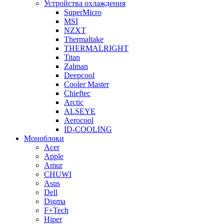
Устройства охлаждения
SuperMicro
MSI
NZXT
Thermaltake
THERMALRIGHT
Titan
Zalman
Deepcool
Cooler Master
Chieftec
Arctic
ALSEYE
Aerocool
ID-COOLING
Моноблоки
Acer
Apple
Amur
CHUWI
Asus
Dell
Digma
F+Tech
Hiper