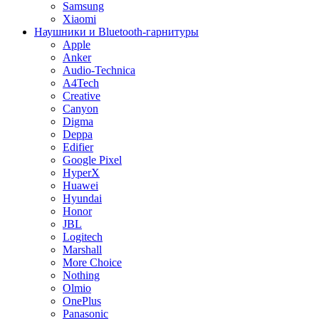
Samsung
Xiaomi
Наушники и Bluetooth-гарнитуры
Apple
Anker
Audio-Technica
A4Tech
Creative
Canyon
Digma
Deppa
Edifier
Google Pixel
HyperX
Huawei
Hyundai
Honor
JBL
Logitech
Marshall
More Choice
Nothing
Olmio
OnePlus
Panasonic