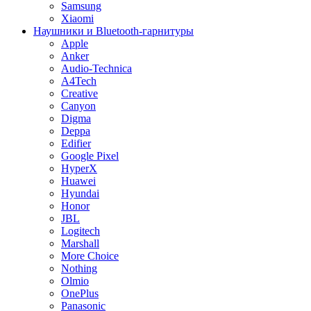
Samsung
Xiaomi
Наушники и Bluetooth-гарнитуры
Apple
Anker
Audio-Technica
A4Tech
Creative
Canyon
Digma
Deppa
Edifier
Google Pixel
HyperX
Huawei
Hyundai
Honor
JBL
Logitech
Marshall
More Choice
Nothing
Olmio
OnePlus
Panasonic