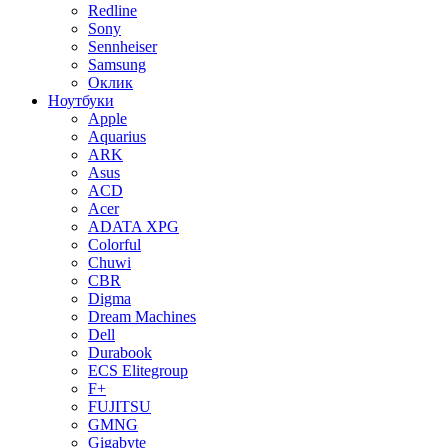
Redline
Sony
Sennheiser
Samsung
Оклик
Ноутбуки
Apple
Aquarius
ARK
Asus
ACD
Acer
ADATA XPG
Colorful
Chuwi
CBR
Digma
Dream Machines
Dell
Durabook
ECS Elitegroup
F+
FUJITSU
GMNG
Gigabyte