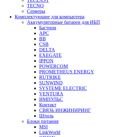
TECLAST
TECNO
Серверы
Комплектующие для компьютера
Аккумуляторные батареи для ИБП
Бастион
APC
BB
CSB
DELTA
EXEGATE
IPPON
POWERCOM
PROMETHEUS ENERGY
RUTRIKE
SUNWIND
SYSTEME ELECTRIC
VENTURA
ИМПУЛЬС
Контакт
СВЯЗЬ ИНЖИНИРИНГ
Штиль
Блоки питания
MSI
LinkWorld