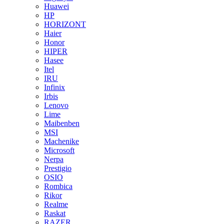
Huawei
HP
HORIZONT
Haier
Honor
HIPER
Hasee
Itel
IRU
Infinix
Irbis
Lenovo
Lime
Maibenben
MSI
Machenike
Microsoft
Nerpa
Prestigio
OSIO
Rombica
Rikor
Realme
Raskat
RAZER