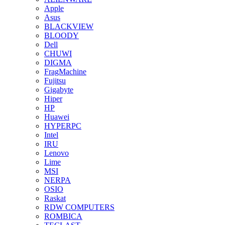
Apple
Asus
BLACKVIEW
BLOODY
Dell
CHUWI
DIGMA
FragMachine
Fujitsu
Gigabyte
Hiper
HP
Huawei
HYPERPC
Intel
IRU
Lenovo
Lime
MSI
NERPA
OSIO
Raskat
RDW COMPUTERS
ROMBICA