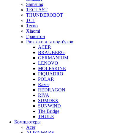
Samsung
TECLAST
THUNDEROBOT
TCL
Tecno
Xiaomi
Гравитон
Рюкзаки для ноутбуков
ACER
BRAUBERG
GERMANIUM
LENOVO
MOLESKINE
PIQUADRO
POLAR
Razer
REDRAGON
RIVA
SUMDEX
SUNWIND
The Bridge
THULE
Компьютеры
Acer
ALIENWARE