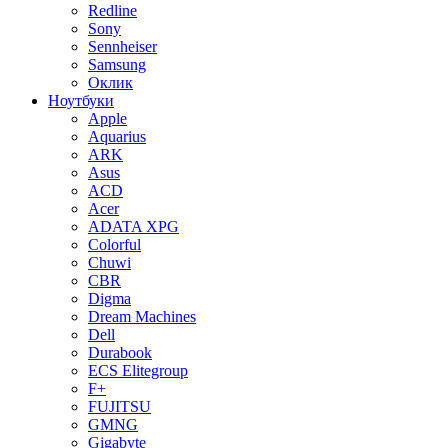
Redline
Sony
Sennheiser
Samsung
Оклик
Ноутбуки
Apple
Aquarius
ARK
Asus
ACD
Acer
ADATA XPG
Colorful
Chuwi
CBR
Digma
Dream Machines
Dell
Durabook
ECS Elitegroup
F+
FUJITSU
GMNG
Gigabyte