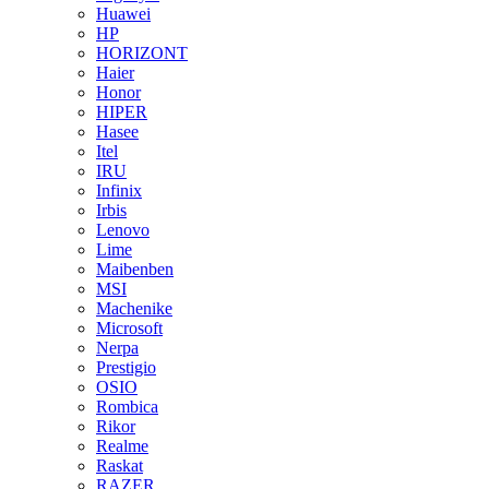
Huawei
HP
HORIZONT
Haier
Honor
HIPER
Hasee
Itel
IRU
Infinix
Irbis
Lenovo
Lime
Maibenben
MSI
Machenike
Microsoft
Nerpa
Prestigio
OSIO
Rombica
Rikor
Realme
Raskat
RAZER