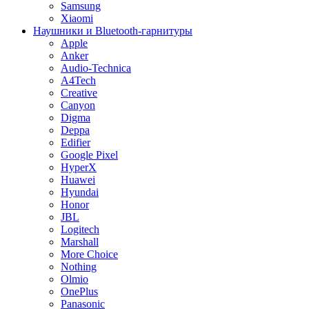
Samsung
Xiaomi
Наушники и Bluetooth-гарнитуры
Apple
Anker
Audio-Technica
A4Tech
Creative
Canyon
Digma
Deppa
Edifier
Google Pixel
HyperX
Huawei
Hyundai
Honor
JBL
Logitech
Marshall
More Choice
Nothing
Olmio
OnePlus
Panasonic