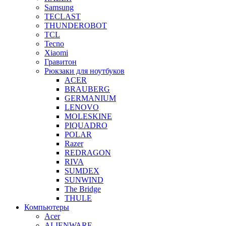
Samsung
TECLAST
THUNDEROBOT
TCL
Tecno
Xiaomi
Гравитон
Рюкзаки для ноутбуков
ACER
BRAUBERG
GERMANIUM
LENOVO
MOLESKINE
PIQUADRO
POLAR
Razer
REDRAGON
RIVA
SUMDEX
SUNWIND
The Bridge
THULE
Компьютеры
Acer
ALIENWARE