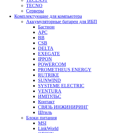
TECLAST
TECNO
Серверы
Комплектующие для компьютера
Аккумуляторные батареи для ИБП
Бастион
APC
BB
CSB
DELTA
EXEGATE
IPPON
POWERCOM
PROMETHEUS ENERGY
RUTRIKE
SUNWIND
SYSTEME ELECTRIC
VENTURA
ИМПУЛЬС
Контакт
СВЯЗЬ ИНЖИНИРИНГ
Штиль
Блоки питания
MSI
LinkWorld