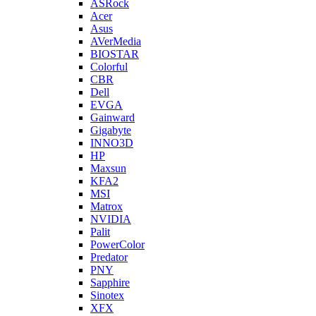
ASRock
Acer
Asus
AVerMedia
BIOSTAR
Colorful
CBR
Dell
EVGA
Gainward
Gigabyte
INNO3D
HP
Maxsun
KFA2
MSI
Matrox
NVIDIA
Palit
PowerColor
Predator
PNY
Sapphire
Sinotex
XFX