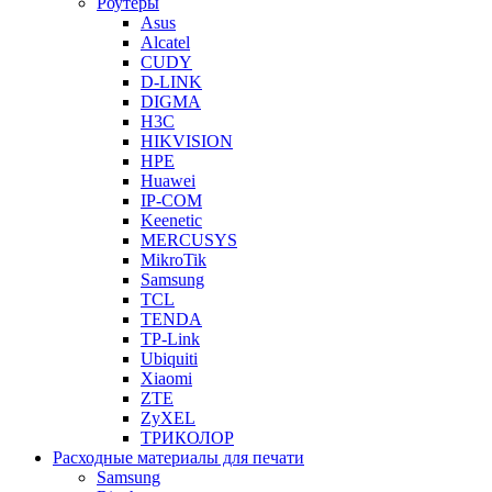
Роутеры
Asus
Alcatel
CUDY
D-LINK
DIGMA
H3C
HIKVISION
HPE
Huawei
IP-COM
Keenetic
MERCUSYS
MikroTik
Samsung
TCL
TENDA
TP-Link
Ubiquiti
Xiaomi
ZTE
ZyXEL
ТРИКОЛОР
Расходные материалы для печати
Samsung