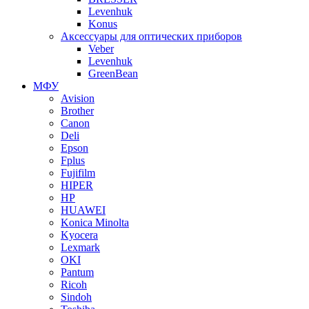
Levenhuk
Konus
Аксессуары для оптических приборов
Veber
Levenhuk
GreenBean
МФУ
Avision
Brother
Canon
Deli
Epson
Fplus
Fujifilm
HIPER
HP
HUAWEI
Konica Minolta
Kyocera
Lexmark
OKI
Pantum
Ricoh
Sindoh