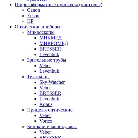
Широкоформатные принтеры (плоттеры)
Canon
Epson
HP
Оптические приборы
Микроскопы
МИКМЕД
МИКРОМЕД
BRESSER
Levenhuk
Зрительные трубы
Veber
Levenhuk
Телескопы
Sky-Watcher
Veber
BRESSER
Levenhuk
Konus
Прицелы оптические
Veber
Vortex
Бинокли и монокуляры
Veber
BRESSER