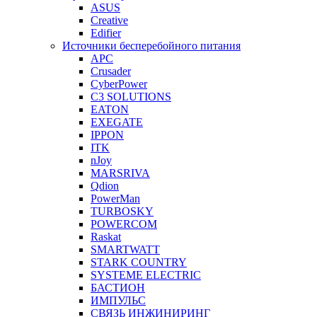
ASUS
Creative
Edifier
Источники бесперебойного питания
APC
Crusader
CyberPower
C3 SOLUTIONS
EATON
EXEGATE
IPPON
ITK
nJoy
MARSRIVA
Qdion
PowerMan
TURBOSKY
POWERCOM
Raskat
SMARTWATT
STARK COUNTRY
SYSTEME ELECTRIC
БАСТИОН
ИМПУЛЬС
СВЯЗЬ ИНЖИНИРИНГ