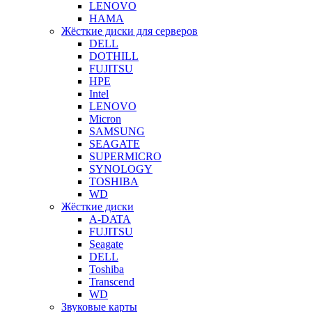
LENOVO
HAMA
Жёсткие диски для серверов
DELL
DOTHILL
FUJITSU
HPE
Intel
LENOVO
Micron
SAMSUNG
SEAGATE
SUPERMICRO
SYNOLOGY
TOSHIBA
WD
Жёсткие диски
A-DATA
FUJITSU
Seagate
DELL
Toshiba
Transcend
WD
Звуковые карты