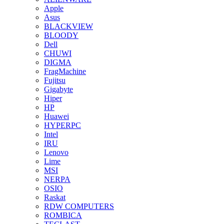
Apple
Asus
BLACKVIEW
BLOODY
Dell
CHUWI
DIGMA
FragMachine
Fujitsu
Gigabyte
Hiper
HP
Huawei
HYPERPC
Intel
IRU
Lenovo
Lime
MSI
NERPA
OSIO
Raskat
RDW COMPUTERS
ROMBICA