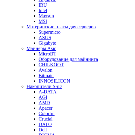
IRU
Intel
Maxsun
MSI
Материнские платы для серверов
Supermicro
ASUS
Gigabyte
Майнеры Asic
MicroBT
Оборудование для майнинга
CHILKOOT
Avalon
Bitmain
INNOSILICON
Накопители SSD
A-DATA
AGI
AMD
Apacer
Colorful
Crucial
DATO
Dell