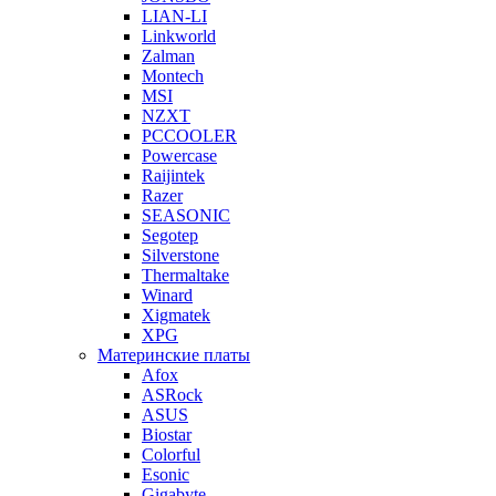
LIAN-LI
Linkworld
Zalman
Montech
MSI
NZXT
PCCOOLER
Powercase
Raijintek
Razer
SEASONIC
Segotep
Silverstone
Thermaltake
Winard
Xigmatek
XPG
Материнские платы
Afox
ASRock
ASUS
Biostar
Colorful
Esonic
Gigabyte