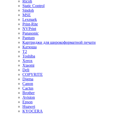
Ricoh
Static Control
Sindoh
MSE
Lexmark
Print-Rite
NVPrint
Panasonic
Pantum
Картриджи для широкоформатной печати
Катюша
T2
Toshiba
Xerox
Xiaomi
Deli
COPYRITE
Digma
Canon
Cactus
Brother
Avision
Epson
Huawei
KYOCERA