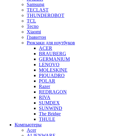
Samsung
TECLAST
THUNDEROBOT
TCL
Tecno
Xiaomi
Гравитон
Рюкзаки для ноутбуков
ACER
BRAUBERG
GERMANIUM
LENOVO
MOLESKINE
PIQUADRO
POLAR
Razer
REDRAGON
RIVA
SUMDEX
SUNWIND
The Bridge
THULE
Компьютеры
Acer
ALIENWARE