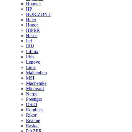
Huawei
HP
HORIZONT
Haier
Honor
HIPER
Hasee
Itel
IRU
Infinix
Irbis
Lenovo
Lime
Maibenben
MSI
Machenike
Microsoft
Nerpa
Prestigio
OSIO
Rombica
Rikor
Realme
Raskat
RAZER