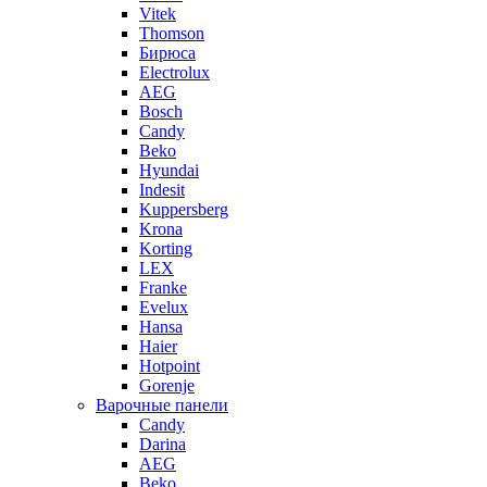
Vitek
Thomson
Бирюса
Electrolux
AEG
Bosch
Candy
Beko
Hyundai
Indesit
Kuppersberg
Krona
Korting
LEX
Franke
Evelux
Hansa
Haier
Hotpoint
Gorenje
Варочные панели
Candy
Darina
AEG
Beko