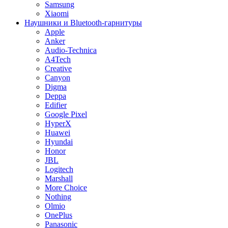
Samsung
Xiaomi
Наушники и Bluetooth-гарнитуры
Apple
Anker
Audio-Technica
A4Tech
Creative
Canyon
Digma
Deppa
Edifier
Google Pixel
HyperX
Huawei
Hyundai
Honor
JBL
Logitech
Marshall
More Choice
Nothing
Olmio
OnePlus
Panasonic