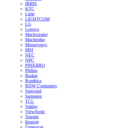
IRBIS
KTC
Lime
LIGHTCOM
LG
Lenovo
Machcreator
Machenike
Мониторус
MSI
NEC
NPC
PINEBRO
Philips
Raskat
Rombica
RDW Computers
Sunwind
Samsung
TCL
Valday
ViewSonic
Xiaomi
Бештау
Гравитон