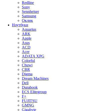
Redline
Sony
Sennheiser
Samsung
Оклик
Ноутбуки
Aquarius
ARK
Apple
Asus
ACD
Acer
ADATA XPG
Colorful
Chuwi
CBR
Digma
Dream Machines
Dell
Durabook
ECS Elitegroup
F+
FUJITSU
GMNG
Gigabyte