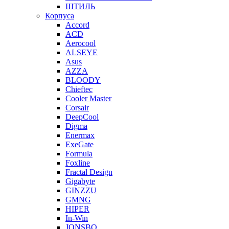
ШТИЛЬ
Корпуса
Accord
ACD
Aerocool
ALSEYE
Asus
AZZA
BLOODY
Chieftec
Cooler Master
Corsair
DeepCool
Digma
Enermax
ExeGate
Formula
Foxline
Fractal Design
Gigabyte
GINZZU
GMNG
HIPER
In-Win
JONSBO