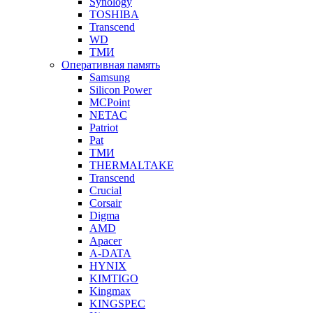
Synology
TOSHIBA
Transcend
WD
ТМИ
Оперативная память
Samsung
Silicon Power
MCPoint
NETAC
Patriot
Pat
ТМИ
THERMALTAKE
Transcend
Crucial
Corsair
Digma
AMD
Apacer
A-DATA
HYNIX
KIMTIGO
Kingmax
KINGSPEC