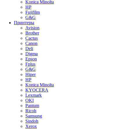
Konica Minolta
HP
Fujifilm
G&G
Принтеры
Avision
Brother
Cactus
Canon
Deli
Digma
Epson
Fplus
G&G
Hiper
HP
Konica Minolta
KYOCERA
Lexmark
OKI
Pantum
Ricoh
Samsung
Sindoh
Xerox