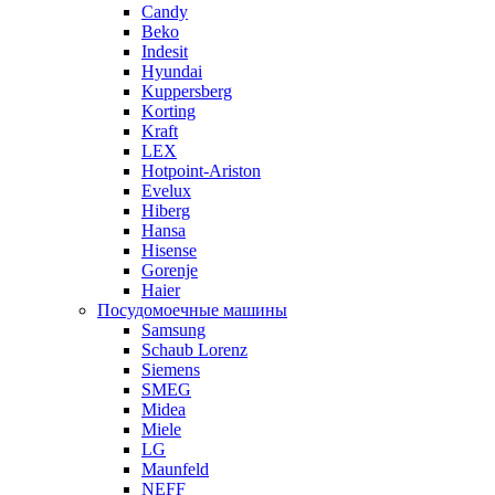
Candy
Beko
Indesit
Hyundai
Kuppersberg
Korting
Kraft
LEX
Hotpoint-Ariston
Evelux
Hiberg
Hansa
Hisense
Gorenje
Haier
Посудомоечные машины
Samsung
Schaub Lorenz
Siemens
SMEG
Midea
Miele
LG
Maunfeld
NEFF