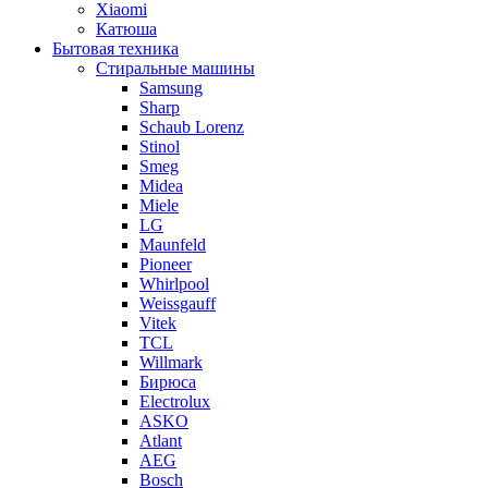
Xiaomi
Катюша
Бытовая техника
Стиральные машины
Samsung
Sharp
Schaub Lorenz
Stinol
Smeg
Midea
Miele
LG
Maunfeld
Pioneer
Whirlpool
Weissgauff
Vitek
TCL
Willmark
Бирюса
Electrolux
ASKO
Atlant
AEG
Bosch