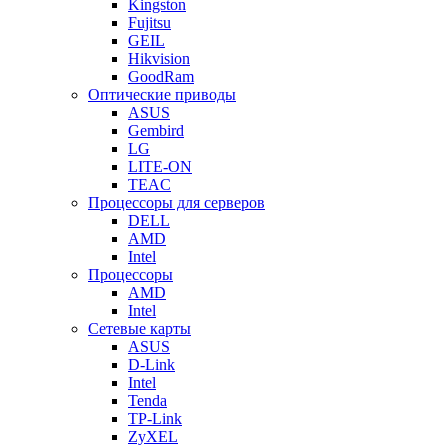
Kingston
Fujitsu
GEIL
Hikvision
GoodRam
Оптические приводы
ASUS
Gembird
LG
LITE-ON
TEAC
Процессоры для серверов
DELL
AMD
Intel
Процессоры
AMD
Intel
Сетевые карты
ASUS
D-Link
Intel
Tenda
TP-Link
ZyXEL