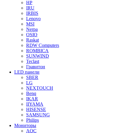
HP
IRU
IRBIS
Lenovo
MSI
Nerpa
OSIO
Raskat
RDW Computers
ROMBICA
SUNWIND
Teclast
Гравитон
LED панели
SBER
LG
NEXTOUCH
Benq
IKAR
IIYAMA
HISENSE
SAMSUNG
Philips
Мониторы
AOC