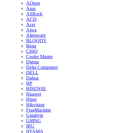
AOpen
Asus
ASRock
ACD
Acer
Aiwa
Alienware
BLOODY
Benq
CHiQ
Cooler Master
Digma
Delta Computers
DELL
Dahua
HP
HISENSE
Huawei
Hiper
Hikvision
FragMachine
Gigabyte
GMNG
IRU
IIYAMA