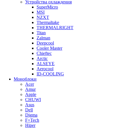
Устройства охлаждения
SuperMicro
MSI
NZXT
Thermaltake
THERMALRIGHT
Titan
Zalman
Deepcool
Cooler Master
Chieftec
Arctic
ALSEYE
Aerocool
ID-COOLING
Моноблоки
Acer
Amur
Apple
CHUWI
Asus
Dell
Digma
F+Tech
Hiper