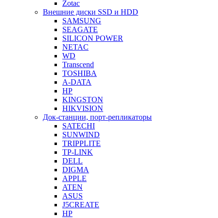
Zotac
Внешние диски SSD и HDD
SAMSUNG
SEAGATE
SILICON POWER
NETAC
WD
Transcend
TOSHIBA
A-DATA
HP
KINGSTON
HIKVISION
Док-станции, порт-репликаторы
SATECHI
SUNWIND
TRIPPLITE
TP-LINK
DELL
DIGMA
APPLE
ATEN
ASUS
J5CREATE
HP