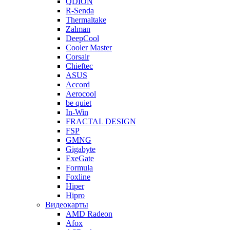
QDION
R-Senda
Thermaltake
Zalman
DeepCool
Cooler Master
Corsair
Chieftec
ASUS
Accord
Aerocool
be quiet
In-Win
FRACTAL DESIGN
FSP
GMNG
Gigabyte
ExeGate
Formula
Foxline
Hiper
Hipro
Видеокарты
AMD Radeon
Afox