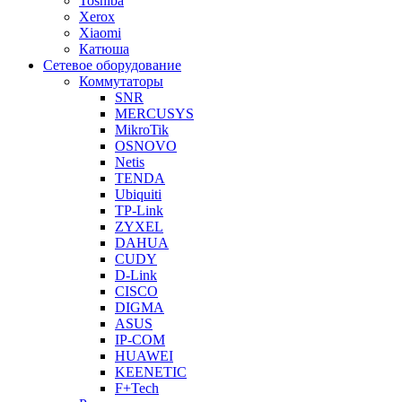
Toshiba
Xerox
Xiaomi
Катюша
Сетевое оборудование
Коммутаторы
SNR
MERCUSYS
MikroTik
OSNOVO
Netis
TENDA
Ubiquiti
TP-Link
ZYXEL
DAHUA
CUDY
D-Link
CISCO
DIGMA
ASUS
IP-COM
HUAWEI
KEENETIC
F+Tech