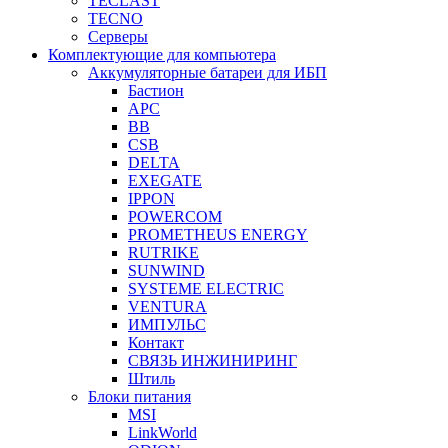
TECLAST
TECNO
Серверы
Комплектующие для компьютера
Аккумуляторные батареи для ИБП
Бастион
APC
BB
CSB
DELTA
EXEGATE
IPPON
POWERCOM
PROMETHEUS ENERGY
RUTRIKE
SUNWIND
SYSTEME ELECTRIC
VENTURA
ИМПУЛЬС
Контакт
СВЯЗЬ ИНЖИНИРИНГ
Штиль
Блоки питания
MSI
LinkWorld