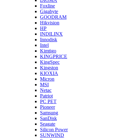
DIGMA
Foxline
Gigabyte
GOODRAM
Hikvision
HP
INDILINX
Innodisk
Intel
Kimtigo
KINGPRICE
KingSpec
Kingston
KIOXIA
Micron
MSI
Netac
Patriot
PC PET
Pioneer
Samsung
SanDisk
Seagate
Silicon Power
SUNWIND