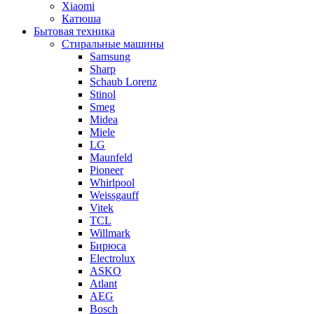
Xiaomi
Катюша
Бытовая техника
Стиральные машины
Samsung
Sharp
Schaub Lorenz
Stinol
Smeg
Midea
Miele
LG
Maunfeld
Pioneer
Whirlpool
Weissgauff
Vitek
TCL
Willmark
Бирюса
Electrolux
ASKO
Atlant
AEG
Bosch