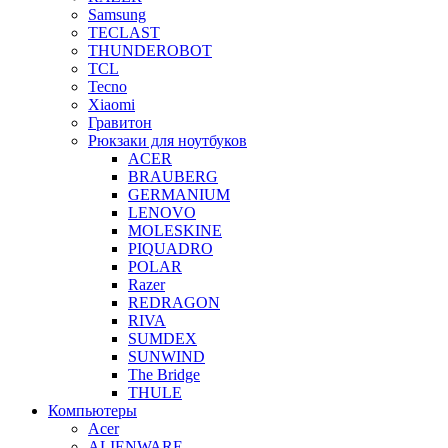
Samsung
TECLAST
THUNDEROBOT
TCL
Tecno
Xiaomi
Гравитон
Рюкзаки для ноутбуков
ACER
BRAUBERG
GERMANIUM
LENOVO
MOLESKINE
PIQUADRO
POLAR
Razer
REDRAGON
RIVA
SUMDEX
SUNWIND
The Bridge
THULE
Компьютеры
Acer
ALIENWARE