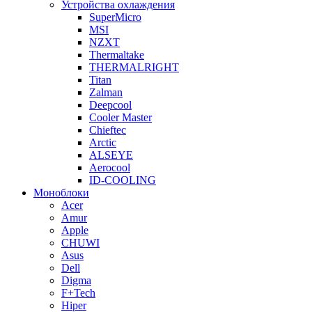
Устройства охлаждения
SuperMicro
MSI
NZXT
Thermaltake
THERMALRIGHT
Titan
Zalman
Deepcool
Cooler Master
Chieftec
Arctic
ALSEYE
Aerocool
ID-COOLING
Моноблоки
Acer
Amur
Apple
CHUWI
Asus
Dell
Digma
F+Tech
Hiper