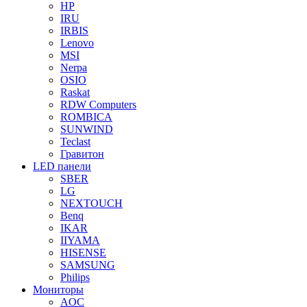
HP
IRU
IRBIS
Lenovo
MSI
Nerpa
OSIO
Raskat
RDW Computers
ROMBICA
SUNWIND
Teclast
Гравитон
LED панели
SBER
LG
NEXTOUCH
Benq
IKAR
IIYAMA
HISENSE
SAMSUNG
Philips
Мониторы
AOC