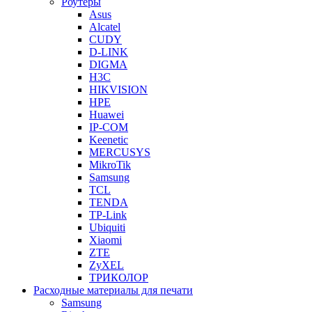
Роутеры
Asus
Alcatel
CUDY
D-LINK
DIGMA
H3C
HIKVISION
HPE
Huawei
IP-COM
Keenetic
MERCUSYS
MikroTik
Samsung
TCL
TENDA
TP-Link
Ubiquiti
Xiaomi
ZTE
ZyXEL
ТРИКОЛОР
Расходные материалы для печати
Samsung