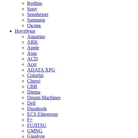
Redline
Sony
Sennheiser
Samsung
Оклик
Ноутбуки
Aquarius
ARK
Apple
Asus
ACD
Acer
ADATA XPG
Colorful
Chuwi
CBR
Digma
Dream Machines
Dell
Durabook
ECS Elitegroup
F+
FUJITSU
GMNG
Gigabyte