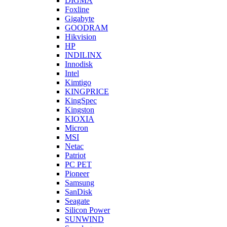
DIGMA
Foxline
Gigabyte
GOODRAM
Hikvision
HP
INDILINX
Innodisk
Intel
Kimtigo
KINGPRICE
KingSpec
Kingston
KIOXIA
Micron
MSI
Netac
Patriot
PC PET
Pioneer
Samsung
SanDisk
Seagate
Silicon Power
SUNWIND