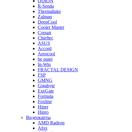
QDION
R-Senda
Thermaltake
Zalman
DeepCool
Cooler Master
Corsair
Chieftec
ASUS
Accord
Aerocool
be quiet
In-Win
FRACTAL DESIGN
FSP
GMNG
Gigabyte
ExeGate
Formula
Foxline
Hiper
Hipro
Видеокарты
AMD Radeon
Afox