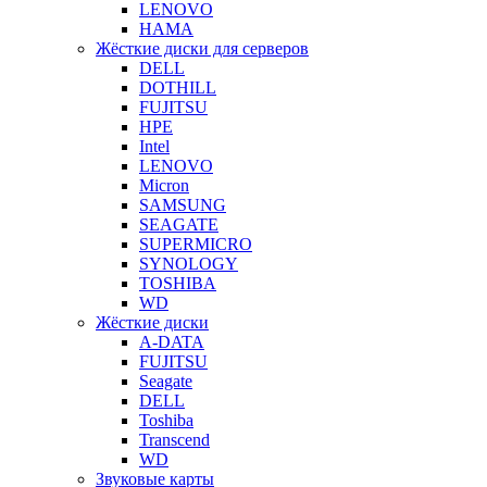
LENOVO
HAMA
Жёсткие диски для серверов
DELL
DOTHILL
FUJITSU
HPE
Intel
LENOVO
Micron
SAMSUNG
SEAGATE
SUPERMICRO
SYNOLOGY
TOSHIBA
WD
Жёсткие диски
A-DATA
FUJITSU
Seagate
DELL
Toshiba
Transcend
WD
Звуковые карты