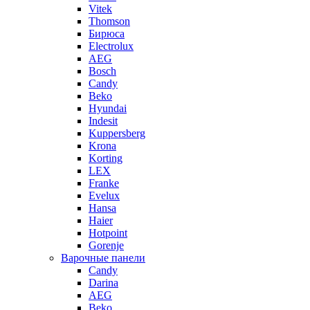
Vitek
Thomson
Бирюса
Electrolux
AEG
Bosch
Candy
Beko
Hyundai
Indesit
Kuppersberg
Krona
Korting
LEX
Franke
Evelux
Hansa
Haier
Hotpoint
Gorenje
Варочные панели
Candy
Darina
AEG
Beko