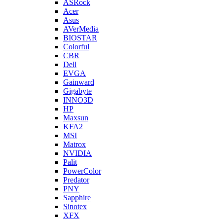
ASRock
Acer
Asus
AVerMedia
BIOSTAR
Colorful
CBR
Dell
EVGA
Gainward
Gigabyte
INNO3D
HP
Maxsun
KFA2
MSI
Matrox
NVIDIA
Palit
PowerColor
Predator
PNY
Sapphire
Sinotex
XFX