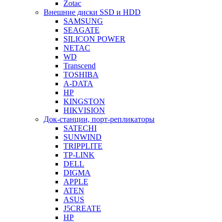
Zotac
Внешние диски SSD и HDD
SAMSUNG
SEAGATE
SILICON POWER
NETAC
WD
Transcend
TOSHIBA
A-DATA
HP
KINGSTON
HIKVISION
Док-станции, порт-репликаторы
SATECHI
SUNWIND
TRIPPLITE
TP-LINK
DELL
DIGMA
APPLE
ATEN
ASUS
J5CREATE
HP