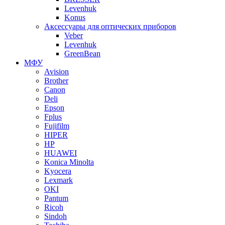
Levenhuk
Konus
Аксессуары для оптических приборов
Veber
Levenhuk
GreenBean
МФУ
Avision
Brother
Canon
Deli
Epson
Fplus
Fujifilm
HIPER
HP
HUAWEI
Konica Minolta
Kyocera
Lexmark
OKI
Pantum
Ricoh
Sindoh