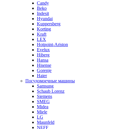
Candy
Beko
Indesit
Hyundai
Kuppersberg
Korting
Kraft
LEX
Hotpoint-Ariston
Evelux
Hiberg
Hansa
Hisense
Gorenje
Haier
Посудомоечные машины
Samsung
Schaub Lorenz
Siemens
SMEG
Midea
Miele
LG
Maunfeld
NEFF