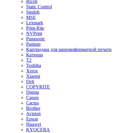
Ricoh
Static Control
Sindoh
MSE
Lexmark
Print-Rite
NVPrint
Panasonic
Pantum
Картриджи для широкоформатной печати
Катюша
T2
Toshiba
Xerox
Xiaomi
Deli
COPYRITE
Digma
Canon
Cactus
Brother
Avision
Epson
Huawei
KYOCERA