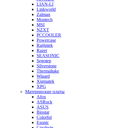
LIAN-LI
Linkworld
Zalman
Montech
MSI
NZXT
PCCOOLER
Powercase
Raijintek
Razer
SEASONIC
Segotep
Silverstone
Thermaltake
Winard
Xigmatek
XPG
Материнские платы
Afox
ASRock
ASUS
Biostar
Colorful
Esonic
Gigabyte