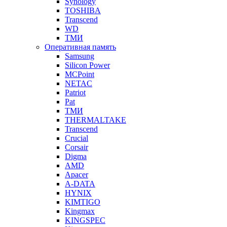
Synology
TOSHIBA
Transcend
WD
ТМИ
Оперативная память
Samsung
Silicon Power
MCPoint
NETAC
Patriot
Pat
ТМИ
THERMALTAKE
Transcend
Crucial
Corsair
Digma
AMD
Apacer
A-DATA
HYNIX
KIMTIGO
Kingmax
KINGSPEC