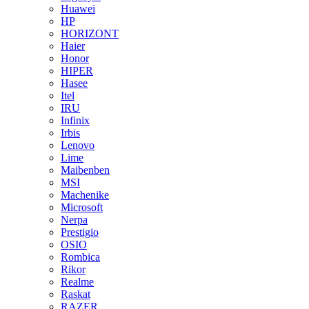
Huawei
HP
HORIZONT
Haier
Honor
HIPER
Hasee
Itel
IRU
Infinix
Irbis
Lenovo
Lime
Maibenben
MSI
Machenike
Microsoft
Nerpa
Prestigio
OSIO
Rombica
Rikor
Realme
Raskat
RAZER