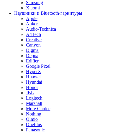
Samsung
Xiaomi
Наушники и Bluetooth-гарнитуры
Apple
Anker
Audio-Technica
A4Tech
Creative
Canyon
Digma
Deppa
Edifier
Google Pixel
HyperX
Huawei
Hyundai
Honor
JBL
Logitech
Marshall
More Choice
Nothing
Olmio
OnePlus
Panasonic