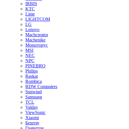
IRBIS
KTC
Lime
LIGHTCOM
LG
Lenovo
Machcreator
Machenike
Мониторус
MSI
NEC
NPC
PINEBRO
Philips
Raskat
Rombica
RDW Computers
Sunwind
Samsung
TCL
Valday
ViewSonic
Xiaomi
Бештау
Гравитон