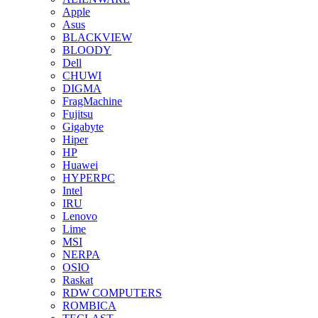
Apple
Asus
BLACKVIEW
BLOODY
Dell
CHUWI
DIGMA
FragMachine
Fujitsu
Gigabyte
Hiper
HP
Huawei
HYPERPC
Intel
IRU
Lenovo
Lime
MSI
NERPA
OSIO
Raskat
RDW COMPUTERS
ROMBICA