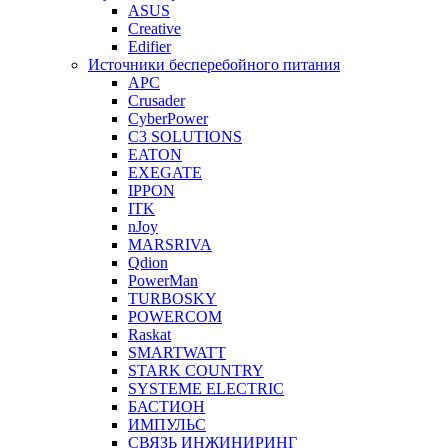
ASUS
Creative
Edifier
Источники бесперебойного питания
APC
Crusader
CyberPower
C3 SOLUTIONS
EATON
EXEGATE
IPPON
ITK
nJoy
MARSRIVA
Qdion
PowerMan
TURBOSKY
POWERCOM
Raskat
SMARTWATT
STARK COUNTRY
SYSTEME ELECTRIC
БАСТИОН
ИМПУЛЬС
СВЯЗЬ ИНЖИНИРИНГ