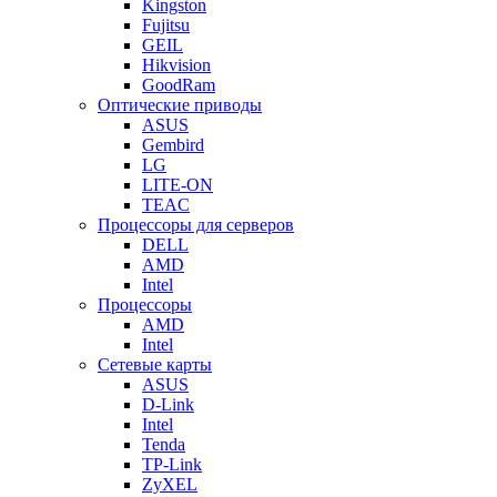
Kingston
Fujitsu
GEIL
Hikvision
GoodRam
Оптические приводы
ASUS
Gembird
LG
LITE-ON
TEAC
Процессоры для серверов
DELL
AMD
Intel
Процессоры
AMD
Intel
Сетевые карты
ASUS
D-Link
Intel
Tenda
TP-Link
ZyXEL