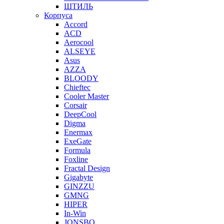
ШТИЛЬ
Корпуса
Accord
ACD
Aerocool
ALSEYE
Asus
AZZA
BLOODY
Chieftec
Cooler Master
Corsair
DeepCool
Digma
Enermax
ExeGate
Formula
Foxline
Fractal Design
Gigabyte
GINZZU
GMNG
HIPER
In-Win
JONSBO