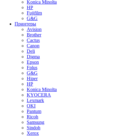
Konica Minolta
HP
Fujifilm
G&G
Принтеры
Avision
Brother
Cactus
Canon
Deli
Digma
Epson
Fplus
G&G
Hiper
HP
Konica Minolta
KYOCERA
Lexmark
OKI
Pantum
Ricoh
Samsung
Sindoh
Xerox