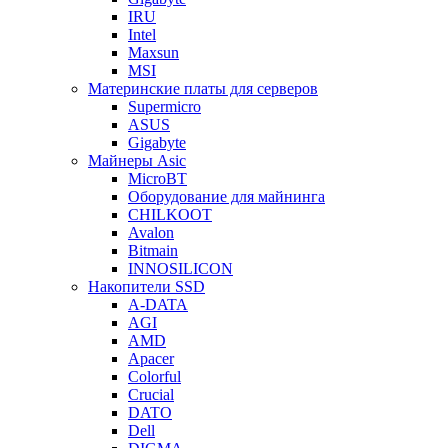
IRU
Intel
Maxsun
MSI
Материнские платы для серверов
Supermicro
ASUS
Gigabyte
Майнеры Asic
MicroBT
Оборудование для майнинга
CHILKOOT
Avalon
Bitmain
INNOSILICON
Накопители SSD
A-DATA
AGI
AMD
Apacer
Colorful
Crucial
DATO
Dell