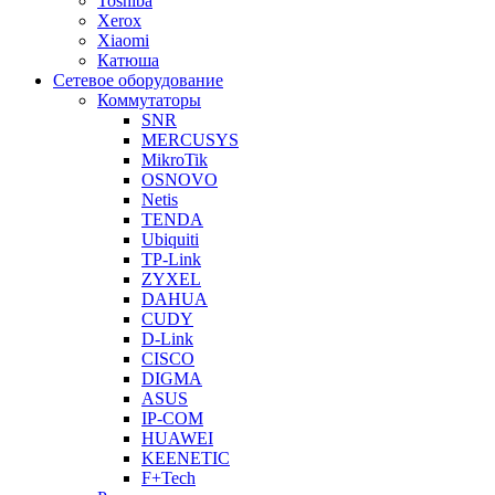
Toshiba
Xerox
Xiaomi
Катюша
Сетевое оборудование
Коммутаторы
SNR
MERCUSYS
MikroTik
OSNOVO
Netis
TENDA
Ubiquiti
TP-Link
ZYXEL
DAHUA
CUDY
D-Link
CISCO
DIGMA
ASUS
IP-COM
HUAWEI
KEENETIC
F+Tech