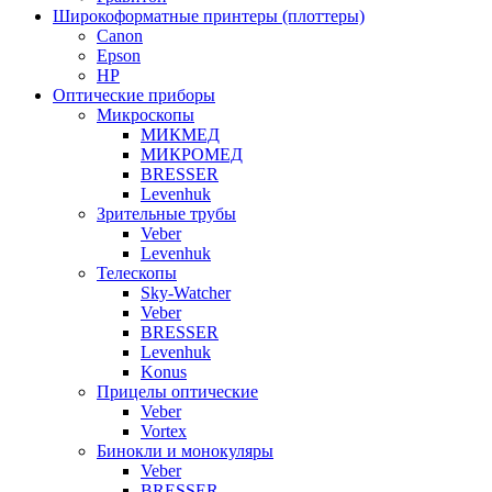
Широкоформатные принтеры (плоттеры)
Canon
Epson
HP
Оптические приборы
Микроскопы
МИКМЕД
МИКРОМЕД
BRESSER
Levenhuk
Зрительные трубы
Veber
Levenhuk
Телескопы
Sky-Watcher
Veber
BRESSER
Levenhuk
Konus
Прицелы оптические
Veber
Vortex
Бинокли и монокуляры
Veber
BRESSER