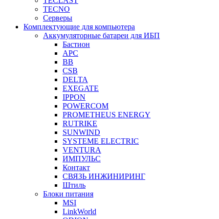
TECLAST
TECNO
Серверы
Комплектующие для компьютера
Аккумуляторные батареи для ИБП
Бастион
APC
BB
CSB
DELTA
EXEGATE
IPPON
POWERCOM
PROMETHEUS ENERGY
RUTRIKE
SUNWIND
SYSTEME ELECTRIC
VENTURA
ИМПУЛЬС
Контакт
СВЯЗЬ ИНЖИНИРИНГ
Штиль
Блоки питания
MSI
LinkWorld