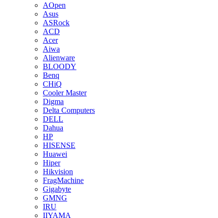
AOpen
Asus
ASRock
ACD
Acer
Aiwa
Alienware
BLOODY
Benq
CHiQ
Cooler Master
Digma
Delta Computers
DELL
Dahua
HP
HISENSE
Huawei
Hiper
Hikvision
FragMachine
Gigabyte
GMNG
IRU
IIYAMA