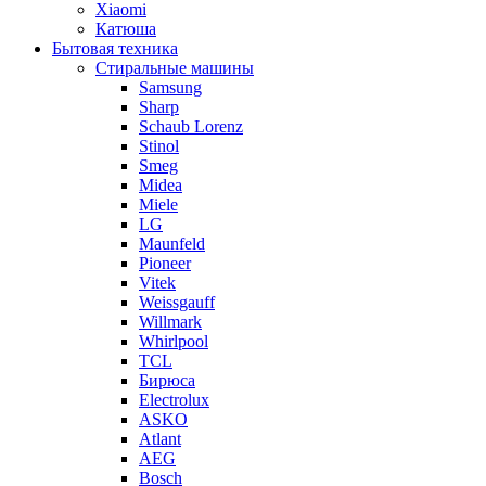
Xiaomi
Катюша
Бытовая техника
Стиральные машины
Samsung
Sharp
Schaub Lorenz
Stinol
Smeg
Midea
Miele
LG
Maunfeld
Pioneer
Vitek
Weissgauff
Willmark
Whirlpool
TCL
Бирюса
Electrolux
ASKO
Atlant
AEG
Bosch