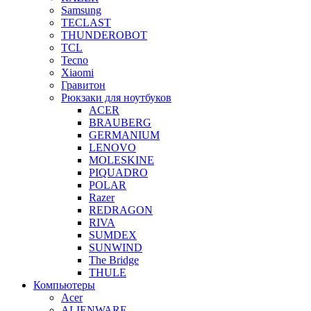
Samsung
TECLAST
THUNDEROBOT
TCL
Tecno
Xiaomi
Гравитон
Рюкзаки для ноутбуков
ACER
BRAUBERG
GERMANIUM
LENOVO
MOLESKINE
PIQUADRO
POLAR
Razer
REDRAGON
RIVA
SUMDEX
SUNWIND
The Bridge
THULE
Компьютеры
Acer
ALIENWARE