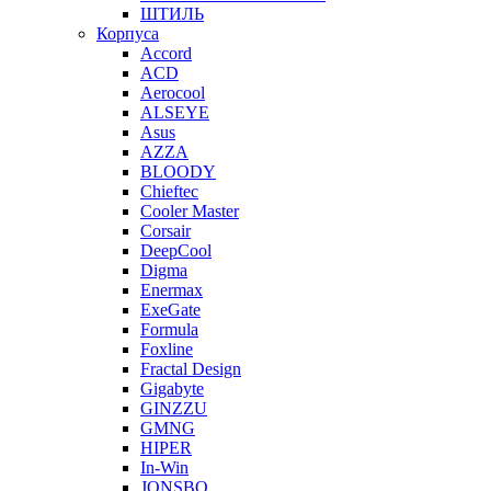
ШТИЛЬ
Корпуса
Accord
ACD
Aerocool
ALSEYE
Asus
AZZA
BLOODY
Chieftec
Cooler Master
Corsair
DeepCool
Digma
Enermax
ExeGate
Formula
Foxline
Fractal Design
Gigabyte
GINZZU
GMNG
HIPER
In-Win
JONSBO