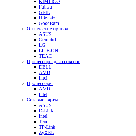
KIMTIGO
Fujitsu
GEIL
Hikvision
GoodRam
Оптические приводы
ASUS
Gembird
LG
LITE-ON
TEAC
Процессоры для серверов
DELL
AMD
Intel
Процессоры
AMD
Intel
Сетевые карты
ASUS
D-Link
Intel
Tenda
TP-Link
ZyXEL