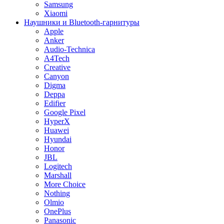
Samsung
Xiaomi
Наушники и Bluetooth-гарнитуры
Apple
Anker
Audio-Technica
A4Tech
Creative
Canyon
Digma
Deppa
Edifier
Google Pixel
HyperX
Huawei
Hyundai
Honor
JBL
Logitech
Marshall
More Choice
Nothing
Olmio
OnePlus
Panasonic