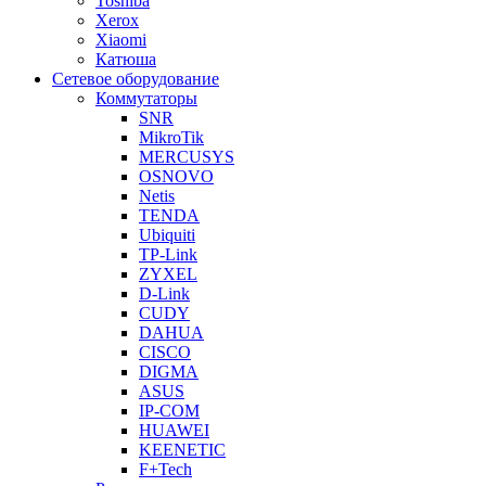
Toshiba
Xerox
Xiaomi
Катюша
Сетевое оборудование
Коммутаторы
SNR
MikroTik
MERCUSYS
OSNOVO
Netis
TENDA
Ubiquiti
TP-Link
ZYXEL
D-Link
CUDY
DAHUA
CISCO
DIGMA
ASUS
IP-COM
HUAWEI
KEENETIC
F+Tech