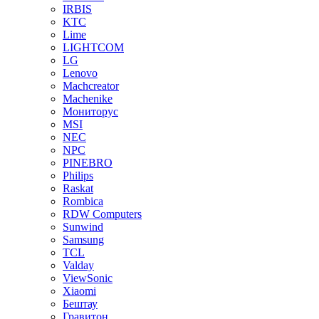
IRBIS
KTC
Lime
LIGHTCOM
LG
Lenovo
Machcreator
Machenike
Мониторус
MSI
NEC
NPC
PINEBRO
Philips
Raskat
Rombica
RDW Computers
Sunwind
Samsung
TCL
Valday
ViewSonic
Xiaomi
Бештау
Гравитон