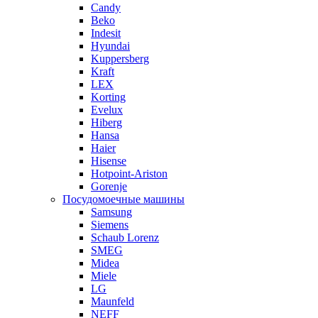
Candy
Beko
Indesit
Hyundai
Kuppersberg
Kraft
LEX
Korting
Evelux
Hiberg
Hansa
Haier
Hisense
Hotpoint-Ariston
Gorenje
Посудомоечные машины
Samsung
Siemens
Schaub Lorenz
SMEG
Midea
Miele
LG
Maunfeld
NEFF