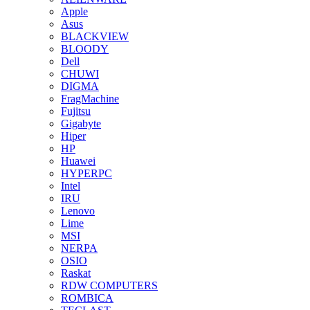
Apple
Asus
BLACKVIEW
BLOODY
Dell
CHUWI
DIGMA
FragMachine
Fujitsu
Gigabyte
Hiper
HP
Huawei
HYPERPC
Intel
IRU
Lenovo
Lime
MSI
NERPA
OSIO
Raskat
RDW COMPUTERS
ROMBICA