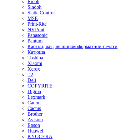
Ricoh
Sindoh
Static Control
MSE
Print-Rite
NVPrint
Panasonic
Pantum
Картриджи для широкоформатной печати
Катюша
Toshiba
Xiaomi
Xerox
T2
Deli
COPYRITE
Digma
Lexmark
Canon
Cactus
Brother
Avision
Epson
Huawei
KYOCERA