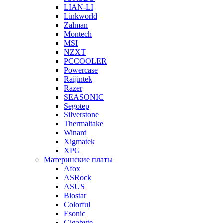
LIAN-LI
Linkworld
Zalman
Montech
MSI
NZXT
PCCOOLER
Powercase
Raijintek
Razer
SEASONIC
Segotep
Silverstone
Thermaltake
Winard
Xigmatek
XPG
Материнские платы
Afox
ASRock
ASUS
Biostar
Colorful
Esonic
Gigabyte