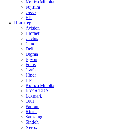
Konica Minolta
Fujifilm
G&G
HP
Принтеры
Avision
Brother
Cactus
Canon
Deli
Digma
Epson
Fplus
G&G
Hiper
HP
Konica Minolta
KYOCERA
Lexmark
OKI
Pantum
Ricoh
Samsung
Sindoh
Xerox