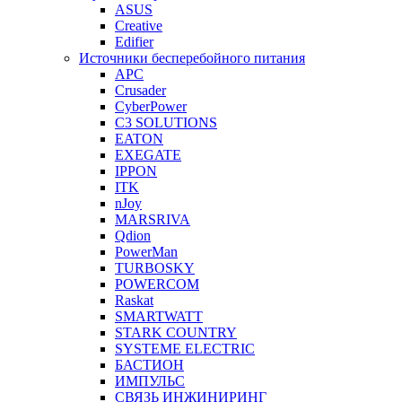
ASUS
Creative
Edifier
Источники бесперебойного питания
APC
Crusader
CyberPower
C3 SOLUTIONS
EATON
EXEGATE
IPPON
ITK
nJoy
MARSRIVA
Qdion
PowerMan
TURBOSKY
POWERCOM
Raskat
SMARTWATT
STARK COUNTRY
SYSTEME ELECTRIC
БАСТИОН
ИМПУЛЬС
СВЯЗЬ ИНЖИНИРИНГ