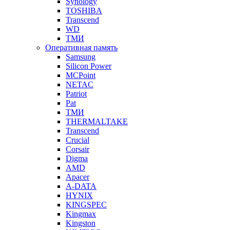
Synology
TOSHIBA
Transcend
WD
ТМИ
Оперативная память
Samsung
Silicon Power
MCPoint
NETAC
Patriot
Pat
ТМИ
THERMALTAKE
Transcend
Crucial
Corsair
Digma
AMD
Apacer
A-DATA
HYNIX
KINGSPEC
Kingmax
Kingston