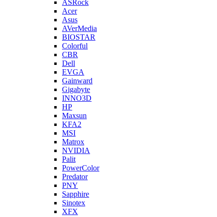
ASRock
Acer
Asus
AVerMedia
BIOSTAR
Colorful
CBR
Dell
EVGA
Gainward
Gigabyte
INNO3D
HP
Maxsun
KFA2
MSI
Matrox
NVIDIA
Palit
PowerColor
Predator
PNY
Sapphire
Sinotex
XFX