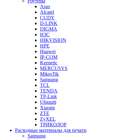
Роутеры
Asus
Alcatel
CUDY
D-LINK
DIGMA
H3C
HIKVISION
HPE
Huawei
IP-COM
Keenetic
MERCUSYS
MikroTik
Samsung
TCL
TENDA
TP-Link
Ubiquiti
Xiaomi
ZTE
ZyXEL
ТРИКОЛОР
Расходные материалы для печати
Samsung