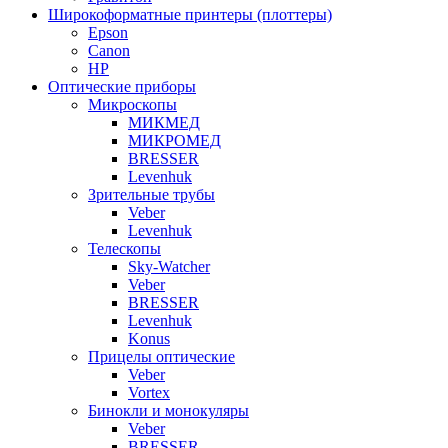
Широкоформатные принтеры (плоттеры)
Epson
Canon
HP
Оптические приборы
Микроскопы
МИКМЕД
МИКРОМЕД
BRESSER
Levenhuk
Зрительные трубы
Veber
Levenhuk
Телескопы
Sky-Watcher
Veber
BRESSER
Levenhuk
Konus
Прицелы оптические
Veber
Vortex
Бинокли и монокуляры
Veber
BRESSER