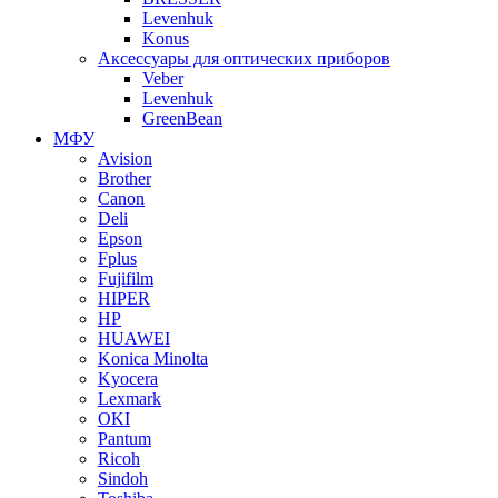
Levenhuk
Konus
Аксессуары для оптических приборов
Veber
Levenhuk
GreenBean
МФУ
Avision
Brother
Canon
Deli
Epson
Fplus
Fujifilm
HIPER
HP
HUAWEI
Konica Minolta
Kyocera
Lexmark
OKI
Pantum
Ricoh
Sindoh