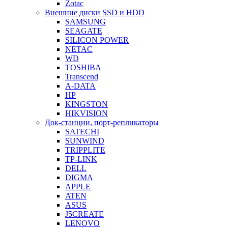
Zotac
Внешние диски SSD и HDD
SAMSUNG
SEAGATE
SILICON POWER
NETAC
WD
TOSHIBA
Transcend
A-DATA
HP
KINGSTON
HIKVISION
Док-станции, порт-репликаторы
SATECHI
SUNWIND
TRIPPLITE
TP-LINK
DELL
DIGMA
APPLE
ATEN
ASUS
J5CREATE
LENOVO