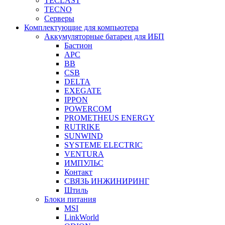
TECLAST
TECNO
Серверы
Комплектующие для компьютера
Аккумуляторные батареи для ИБП
Бастион
APC
BB
CSB
DELTA
EXEGATE
IPPON
POWERCOM
PROMETHEUS ENERGY
RUTRIKE
SUNWIND
SYSTEME ELECTRIC
VENTURA
ИМПУЛЬС
Контакт
СВЯЗЬ ИНЖИНИРИНГ
Штиль
Блоки питания
MSI
LinkWorld