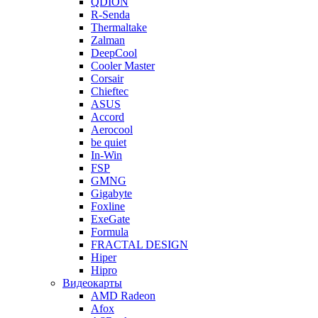
QDION
R-Senda
Thermaltake
Zalman
DeepCool
Cooler Master
Corsair
Chieftec
ASUS
Accord
Aerocool
be quiet
In-Win
FSP
GMNG
Gigabyte
Foxline
ExeGate
Formula
FRACTAL DESIGN
Hiper
Hipro
Видеокарты
AMD Radeon
Afox