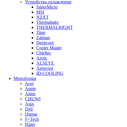
Устройства охлаждения
SuperMicro
MSI
NZXT
Thermaltake
THERMALRIGHT
Titan
Zalman
Deepcool
Cooler Master
Chieftec
Arctic
ALSEYE
Aerocool
ID-COOLING
Моноблоки
Acer
Apple
Amur
CHUWI
Asus
Dell
Digma
F+Tech
Hiper