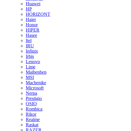
Huawei
HP
HORIZONT
Haier
Honor
HIPER
Hasee
Itel
IRU
Infinix
Irbis
Lenovo
Lime
Maibenben
MSI
Machenike
Microsoft
Nerpa
Prestigio
OSIO
Rombica
Rikor
Realme
Raskat
RAZER