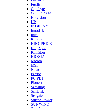
DIGMA
Foxline
Gigabyte
GOODRAM
Hikvision
HP
INDILINX
Innodisk
Intel
Kimtigo
KINGPRICE
KingSpec
Kingston
KIOXIA
Micron
MSI
Netac
Patriot
PC PET
Pioneer
Samsung
SanDisk
Seagate
Silicon Power
SUNWIND