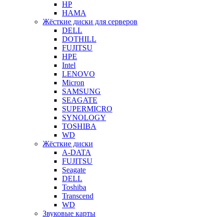
HP
HAMA
Жёсткие диски для серверов
DELL
DOTHILL
FUJITSU
HPE
Intel
LENOVO
Micron
SAMSUNG
SEAGATE
SUPERMICRO
SYNOLOGY
TOSHIBA
WD
Жёсткие диски
A-DATA
FUJITSU
Seagate
DELL
Toshiba
Transcend
WD
Звуковые карты