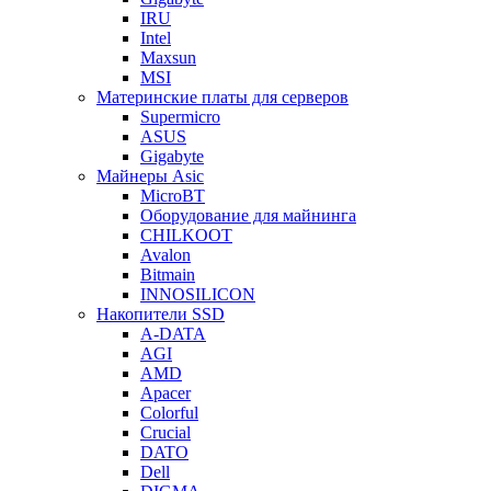
IRU
Intel
Maxsun
MSI
Материнские платы для серверов
Supermicro
ASUS
Gigabyte
Майнеры Asic
MicroBT
Оборудование для майнинга
CHILKOOT
Avalon
Bitmain
INNOSILICON
Накопители SSD
A-DATA
AGI
AMD
Apacer
Colorful
Crucial
DATO
Dell