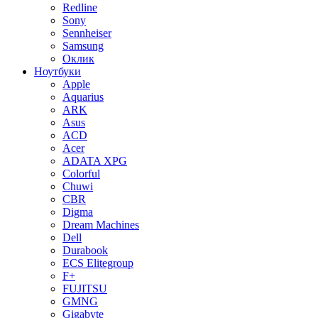
Redline
Sony
Sennheiser
Samsung
Оклик
Ноутбуки
Apple
Aquarius
ARK
Asus
ACD
Acer
ADATA XPG
Colorful
Chuwi
CBR
Digma
Dream Machines
Dell
Durabook
ECS Elitegroup
F+
FUJITSU
GMNG
Gigabyte