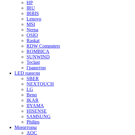
HP
IRU
IRBIS
Lenovo
MSI
Nerpa
OSIO
Raskat
RDW Computers
ROMBICA
SUNWIND
Teclast
Гравитон
LED панели
SBER
NEXTOUCH
LG
Benq
IKAR
IIYAMA
HISENSE
SAMSUNG
Philips
Мониторы
AOC