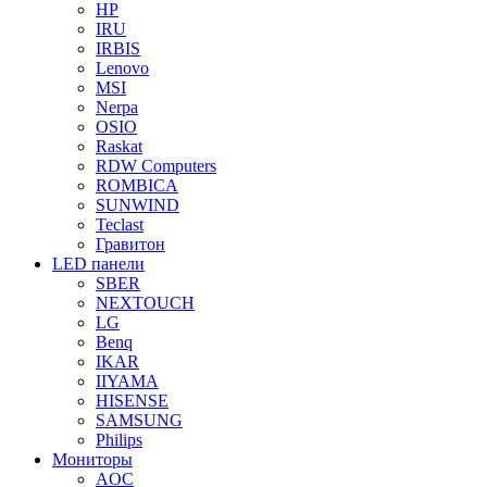
HP
IRU
IRBIS
Lenovo
MSI
Nerpa
OSIO
Raskat
RDW Computers
ROMBICA
SUNWIND
Teclast
Гравитон
LED панели
SBER
NEXTOUCH
LG
Benq
IKAR
IIYAMA
HISENSE
SAMSUNG
Philips
Мониторы
AOC