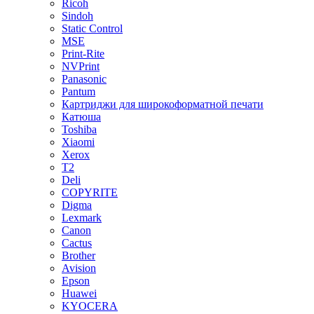
Ricoh
Sindoh
Static Control
MSE
Print-Rite
NVPrint
Panasonic
Pantum
Картриджи для широкоформатной печати
Катюша
Toshiba
Xiaomi
Xerox
T2
Deli
COPYRITE
Digma
Lexmark
Canon
Cactus
Brother
Avision
Epson
Huawei
KYOCERA