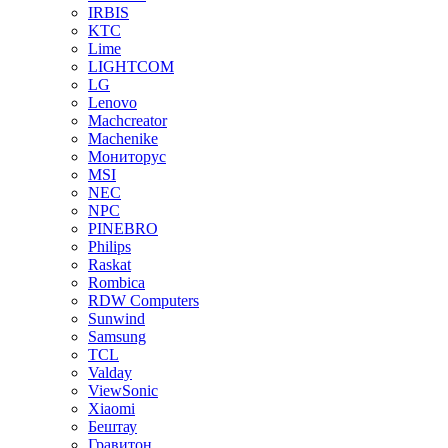
IRBIS
KTC
Lime
LIGHTCOM
LG
Lenovo
Machcreator
Machenike
Мониторус
MSI
NEC
NPC
PINEBRO
Philips
Raskat
Rombica
RDW Computers
Sunwind
Samsung
TCL
Valday
ViewSonic
Xiaomi
Бештау
Гравитон