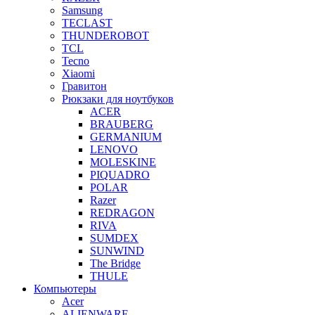
Samsung
TECLAST
THUNDEROBOT
TCL
Tecno
Xiaomi
Гравитон
Рюкзаки для ноутбуков
ACER
BRAUBERG
GERMANIUM
LENOVO
MOLESKINE
PIQUADRO
POLAR
Razer
REDRAGON
RIVA
SUMDEX
SUNWIND
The Bridge
THULE
Компьютеры
Acer
ALIENWARE