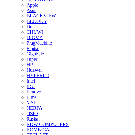
Apple
Asus
BLACKVIEW
BLOODY
Dell
CHUWI
DIGMA
FragMachine
Fujitsu
Gigabyte
Hiper
HP
Huawei
HYPERPC
Intel
IRU
Lenovo
Lime
MSI
NERPA
OSIO
Raskat
RDW COMPUTERS
ROMBICA