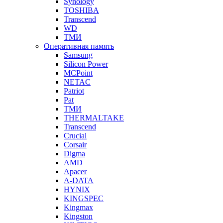
Synology
TOSHIBA
Transcend
WD
ТМИ
Оперативная память
Samsung
Silicon Power
MCPoint
NETAC
Patriot
Pat
ТМИ
THERMALTAKE
Transcend
Crucial
Corsair
Digma
AMD
Apacer
A-DATA
HYNIX
KINGSPEC
Kingmax
Kingston