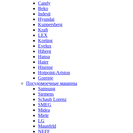
Candy
Beko
Indesit
Hyundai
Kuppersberg
Kraft
LEX
Korting
Evelux
Hiberg
Hansa
Haier
Hisense
Hotpoint-Ariston
Gorenje
Посудомоечные машины
Samsung
Siemens
Schaub Lorenz
SMEG
Midea
Miele
LG
Maunfeld
NEFF