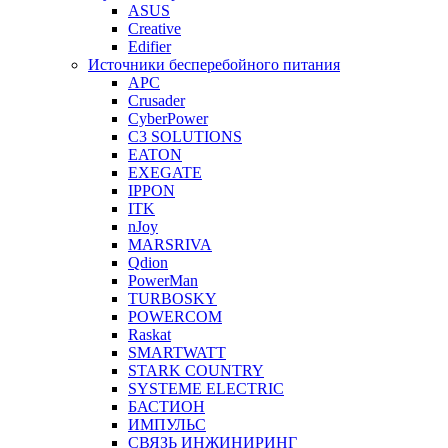
ASUS
Creative
Edifier
Источники бесперебойного питания
APC
Crusader
CyberPower
C3 SOLUTIONS
EATON
EXEGATE
IPPON
ITK
nJoy
MARSRIVA
Qdion
PowerMan
TURBOSKY
POWERCOM
Raskat
SMARTWATT
STARK COUNTRY
SYSTEME ELECTRIC
БАСТИОН
ИМПУЛЬС
СВЯЗЬ ИНЖИНИРИНГ