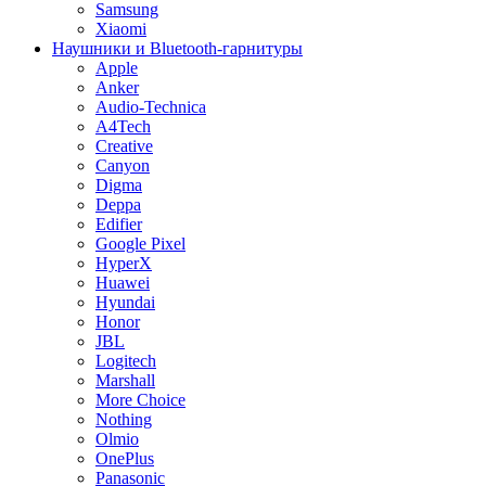
Samsung
Xiaomi
Наушники и Bluetooth-гарнитуры
Apple
Anker
Audio-Technica
A4Tech
Creative
Canyon
Digma
Deppa
Edifier
Google Pixel
HyperX
Huawei
Hyundai
Honor
JBL
Logitech
Marshall
More Choice
Nothing
Olmio
OnePlus
Panasonic