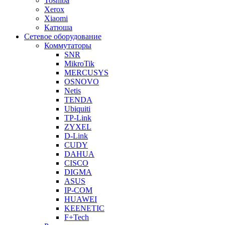
Toshiba
Xerox
Xiaomi
Катюша
Сетевое оборудование
Коммутаторы
SNR
MikroTik
MERCUSYS
OSNOVO
Netis
TENDA
Ubiquiti
TP-Link
ZYXEL
D-Link
CUDY
DAHUA
CISCO
DIGMA
ASUS
IP-COM
HUAWEI
KEENETIC
F+Tech