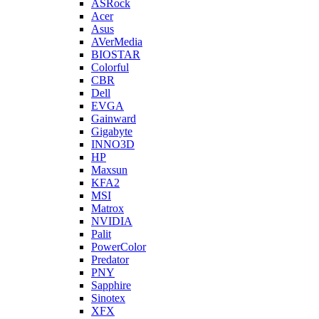
ASRock
Acer
Asus
AVerMedia
BIOSTAR
Colorful
CBR
Dell
EVGA
Gainward
Gigabyte
INNO3D
HP
Maxsun
KFA2
MSI
Matrox
NVIDIA
Palit
PowerColor
Predator
PNY
Sapphire
Sinotex
XFX