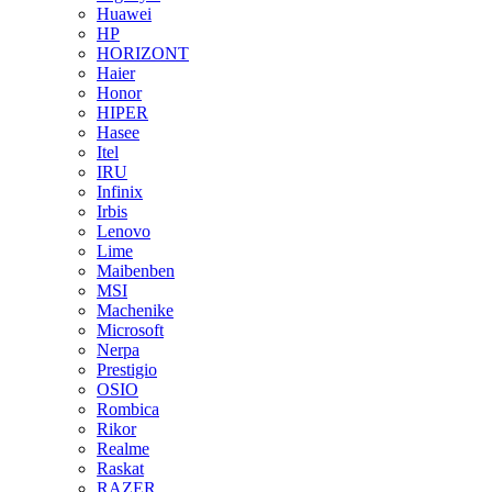
Huawei
HP
HORIZONT
Haier
Honor
HIPER
Hasee
Itel
IRU
Infinix
Irbis
Lenovo
Lime
Maibenben
MSI
Machenike
Microsoft
Nerpa
Prestigio
OSIO
Rombica
Rikor
Realme
Raskat
RAZER