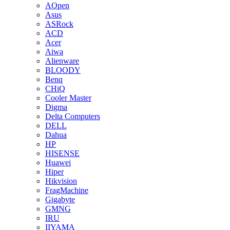
AOpen
Asus
ASRock
ACD
Acer
Aiwa
Alienware
BLOODY
Benq
CHiQ
Cooler Master
Digma
Delta Computers
DELL
Dahua
HP
HISENSE
Huawei
Hiper
Hikvision
FragMachine
Gigabyte
GMNG
IRU
IIYAMA