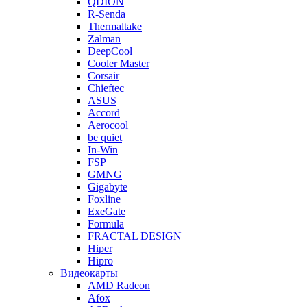
QDION
R-Senda
Thermaltake
Zalman
DeepCool
Cooler Master
Corsair
Chieftec
ASUS
Accord
Aerocool
be quiet
In-Win
FSP
GMNG
Gigabyte
Foxline
ExeGate
Formula
FRACTAL DESIGN
Hiper
Hipro
Видеокарты
AMD Radeon
Afox