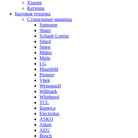
Xiaomi
Катюша
Бытовая техника
Стиральные машины
Samsung
Sharp
Schaub Lorenz
Stinol
Smeg
Midea
Miele
LG
Maunfeld
Pioneer
Vitek
Weissgauff
Willmark
Whirlpool
TCL
Бирюса
Electrolux
ASKO
Atlant
AEG
Bosch