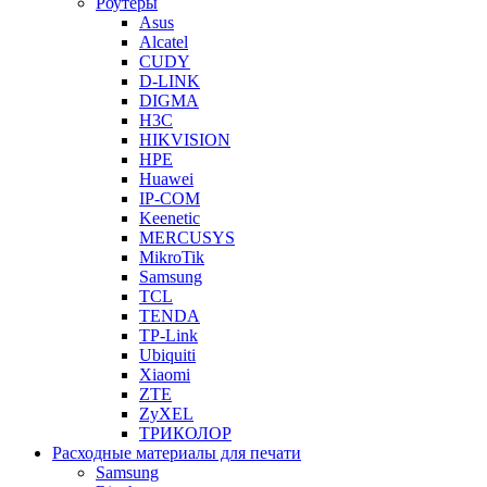
Роутеры
Asus
Alcatel
CUDY
D-LINK
DIGMA
H3C
HIKVISION
HPE
Huawei
IP-COM
Keenetic
MERCUSYS
MikroTik
Samsung
TCL
TENDA
TP-Link
Ubiquiti
Xiaomi
ZTE
ZyXEL
ТРИКОЛОР
Расходные материалы для печати
Samsung