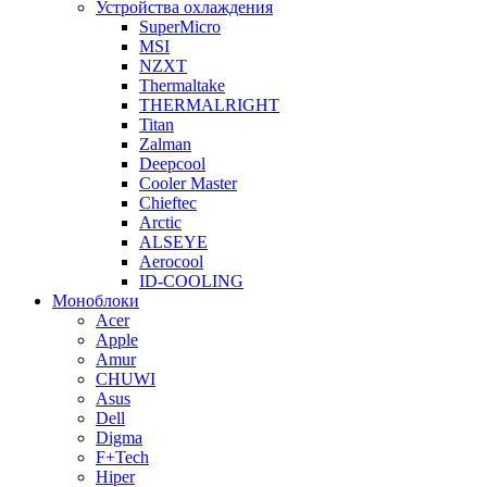
Устройства охлаждения
SuperMicro
MSI
NZXT
Thermaltake
THERMALRIGHT
Titan
Zalman
Deepcool
Cooler Master
Chieftec
Arctic
ALSEYE
Aerocool
ID-COOLING
Моноблоки
Acer
Apple
Amur
CHUWI
Asus
Dell
Digma
F+Tech
Hiper