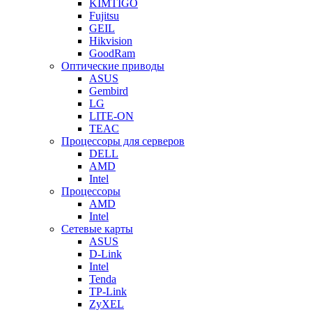
KIMTIGO
Fujitsu
GEIL
Hikvision
GoodRam
Оптические приводы
ASUS
Gembird
LG
LITE-ON
TEAC
Процессоры для серверов
DELL
AMD
Intel
Процессоры
AMD
Intel
Сетевые карты
ASUS
D-Link
Intel
Tenda
TP-Link
ZyXEL