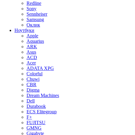
Redline
Sony
Sennheiser
Samsung
Оклик
Ноутбуки
Apple
Aquarius
ARK
Asus
ACD
Acer
ADATA XPG
Colorful
Chuwi
CBR
Digma
Dream Machines
Dell
Durabook
ECS Elitegroup
F+
FUJITSU
GMNG
Gigabyte