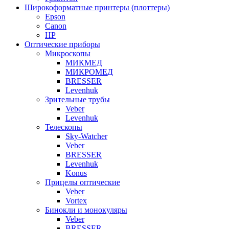
Широкоформатные принтеры (плоттеры)
Epson
Canon
HP
Оптические приборы
Микроскопы
МИКМЕД
МИКРОМЕД
BRESSER
Levenhuk
Зрительные трубы
Veber
Levenhuk
Телескопы
Sky-Watcher
Veber
BRESSER
Levenhuk
Konus
Прицелы оптические
Veber
Vortex
Бинокли и монокуляры
Veber
BRESSER