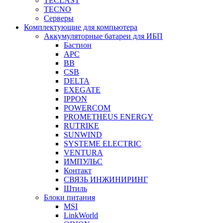
TECLAST
TECNO
Серверы
Комплектующие для компьютера
Аккумуляторные батареи для ИБП
Бастион
APC
BB
CSB
DELTA
EXEGATE
IPPON
POWERCOM
PROMETHEUS ENERGY
RUTRIKE
SUNWIND
SYSTEME ELECTRIC
VENTURA
ИМПУЛЬС
Контакт
СВЯЗЬ ИНЖИНИРИНГ
Штиль
Блоки питания
MSI
LinkWorld