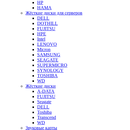
HP
HAMA
Жёсткие диски для серверов
DELL
DOTHILL
FUJITSU
HPE
Intel
LENOVO
Micron
SAMSUNG
SEAGATE
SUPERMICRO
SYNOLOGY
TOSHIBA
WD
Жёсткие диски
A-DATA
FUJITSU
Seagate
DELL
Toshiba
Transcend
WD
Звуковые карты