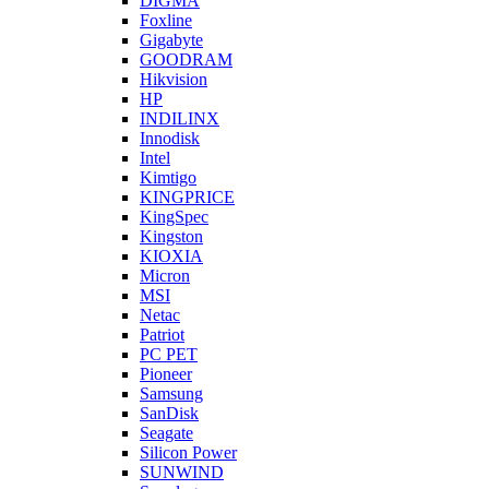
DIGMA
Foxline
Gigabyte
GOODRAM
Hikvision
HP
INDILINX
Innodisk
Intel
Kimtigo
KINGPRICE
KingSpec
Kingston
KIOXIA
Micron
MSI
Netac
Patriot
PC PET
Pioneer
Samsung
SanDisk
Seagate
Silicon Power
SUNWIND