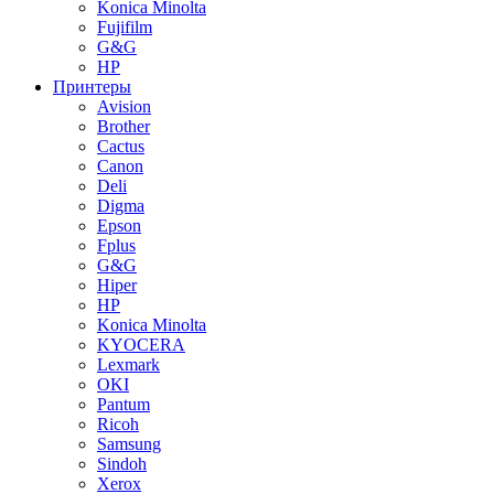
Konica Minolta
Fujifilm
G&G
HP
Принтеры
Avision
Brother
Cactus
Canon
Deli
Digma
Epson
Fplus
G&G
Hiper
HP
Konica Minolta
KYOCERA
Lexmark
OKI
Pantum
Ricoh
Samsung
Sindoh
Xerox