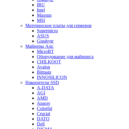
IRU
Intel
Maxsun
MSI
Материнские платы для серверов
Supermicro
ASUS
Gigabyte
Майнеры Asic
MicroBT
Оборудование для майнинга
CHILKOOT
Avalon
Bitmain
INNOSILICON
Накопители SSD
A-DATA
AGI
AMD
Apacer
Colorful
Crucial
DATO
Dell