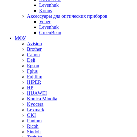
Levenhuk
Konus
Аксессуары для оптических приборов
Veber
Levenhuk
GreenBean
МФУ
Avision
Brother
Canon
Deli
Epson
Fplus
Fujifilm
HIPER
HP
HUAWEI
Konica Minolta
Kyocera
Lexmark
OKI
Pantum
Ricoh
Sindoh