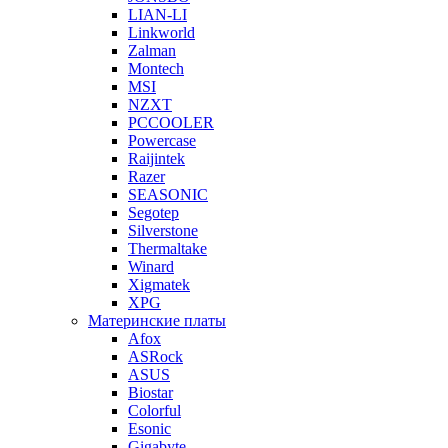
LIAN-LI
Linkworld
Zalman
Montech
MSI
NZXT
PCCOOLER
Powercase
Raijintek
Razer
SEASONIC
Segotep
Silverstone
Thermaltake
Winard
Xigmatek
XPG
Материнские платы
Afox
ASRock
ASUS
Biostar
Colorful
Esonic
Gigabyte