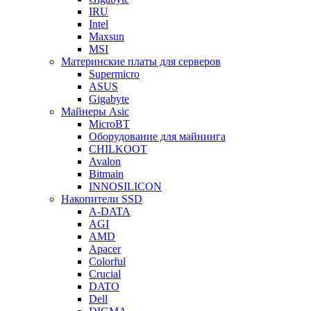
IRU
Intel
Maxsun
MSI
Материнские платы для серверов
Supermicro
ASUS
Gigabyte
Майнеры Asic
MicroBT
Оборудование для майнинга
CHILKOOT
Avalon
Bitmain
INNOSILICON
Накопители SSD
A-DATA
AGI
AMD
Apacer
Colorful
Crucial
DATO
Dell