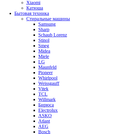
Xiaomi
Катюша
Бытовая техника
Стиральные машины
Samsung
Sharp
Schaub Lorenz
Stinol
Smeg
Midea
Miele
LG
Maunfeld
Pioneer
Whirlpool
Weissgauff
Vitek
TCL
Willmark
Бирюса
Electrolux
ASKO
Atlant
AEG
Bosch