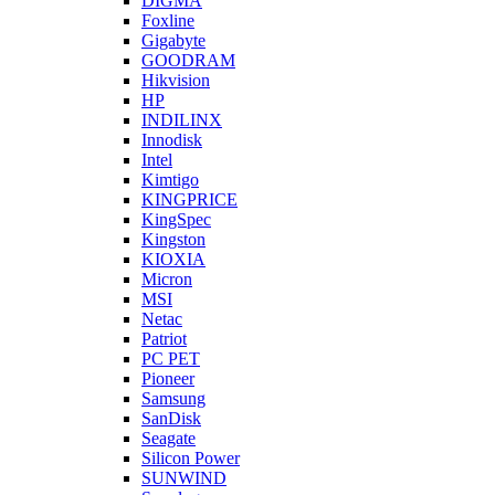
DIGMA
Foxline
Gigabyte
GOODRAM
Hikvision
HP
INDILINX
Innodisk
Intel
Kimtigo
KINGPRICE
KingSpec
Kingston
KIOXIA
Micron
MSI
Netac
Patriot
PC PET
Pioneer
Samsung
SanDisk
Seagate
Silicon Power
SUNWIND