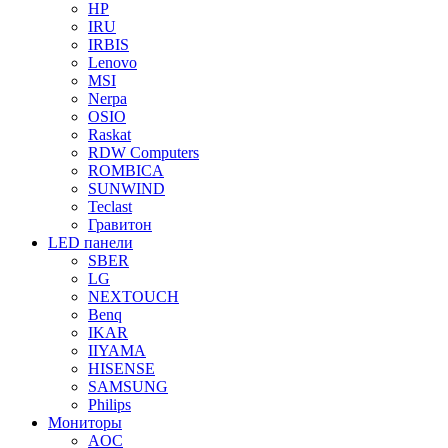
HP
IRU
IRBIS
Lenovo
MSI
Nerpa
OSIO
Raskat
RDW Computers
ROMBICA
SUNWIND
Teclast
Гравитон
LED панели
SBER
LG
NEXTOUCH
Benq
IKAR
IIYAMA
HISENSE
SAMSUNG
Philips
Мониторы
AOC