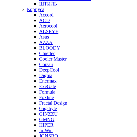
ШТИЛЬ
Корпуса
Accord
ACD
Aerocool
ALSEYE
Asus
AZZA
BLOODY
Chieftec
Cooler Master
Corsair
DeepCool
Digma
Enermax
ExeGate
Formula
Foxline
Fractal Design
Gigabyte
GINZZU
GMNG
HIPER
In-Win
JONSBO