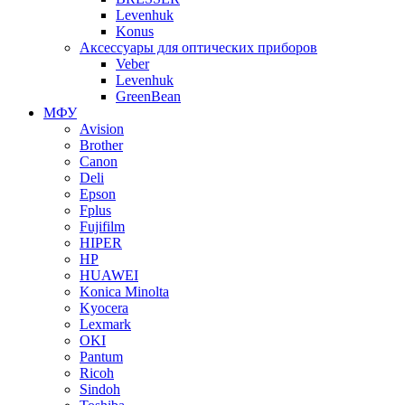
Levenhuk
Konus
Аксессуары для оптических приборов
Veber
Levenhuk
GreenBean
МФУ
Avision
Brother
Canon
Deli
Epson
Fplus
Fujifilm
HIPER
HP
HUAWEI
Konica Minolta
Kyocera
Lexmark
OKI
Pantum
Ricoh
Sindoh