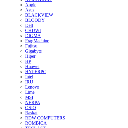
Apple
Asus
BLACKVIEW
BLOODY
Dell
CHUWI
DIGMA
FragMachine
Fujitsu
Gigabyte
Hiper
HP
Huawei
HYPERPC
Intel
IRU
Lenovo
Lime
MSI
NERPA
OSIO
Raskat
RDW COMPUTERS
ROMBICA