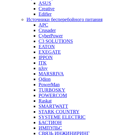
ASUS
Creative
Edifier
Источники бесперебойного питания
APC
Crusader
CyberPower
C3 SOLUTIONS
EATON
EXEGATE
IPPON
ITK
nJoy
MARSRIVA
Qdion
PowerMan
TURBOSKY
POWERCOM
Raskat
SMARTWATT
STARK COUNTRY
SYSTEME ELECTRIC
БАСТИОН
ИМПУЛЬС
СВЯЗЬ ИНЖИНИРИНГ