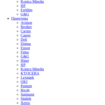
Konica Minolta
HP
Fujifilm
G&G
Принтеры
Avision
Brother
Cactus
Canon
Deli
Digma
Epson
Fplus
G&G
Hiper
HP
Konica Minolta
KYOCERA
Lexmark
OKI
Pantum
Ricoh
Samsung
Sindoh
Xerox