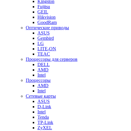
Kingston
Fujitsu
GEIL
Hikvision
GoodRam
Оптические приводы
ASUS
Gembird
LG
LITE-ON
TEAC
Процессоры для серверов
DELL
AMD
Intel
Процессоры
AMD
Intel
Сетевые карты
ASUS
D-Link
Intel
Tenda
TP-Link
ZyXEL