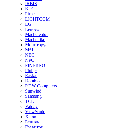
IRBIS
KTC
Lime
LIGHTCOM
LG
Lenovo
Machcreator
Machenike
Мониторус
MSI
NEC
NPC
PINEBRO
Philips
Raskat
Rombica
RDW Computers
Sunwind
Samsung
TCL
Valday
ViewSonic
Xiaomi
Бештау
Гравитон