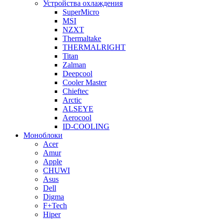
Устройства охлаждения
SuperMicro
MSI
NZXT
Thermaltake
THERMALRIGHT
Titan
Zalman
Deepcool
Cooler Master
Chieftec
Arctic
ALSEYE
Aerocool
ID-COOLING
Моноблоки
Acer
Amur
Apple
CHUWI
Asus
Dell
Digma
F+Tech
Hiper