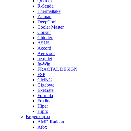
QDION
R-Senda
Thermaltake
Zalman
DeepCool
Cooler Master
Corsair
Chieftec
ASUS
Accord
Aerocool
be quiet
In-Win
FRACTAL DESIGN
FSP
GMNG
Gigabyte
ExeGate
Formula
Foxline
Hiper
Hipro
Видеокарты
AMD Radeon
Afox