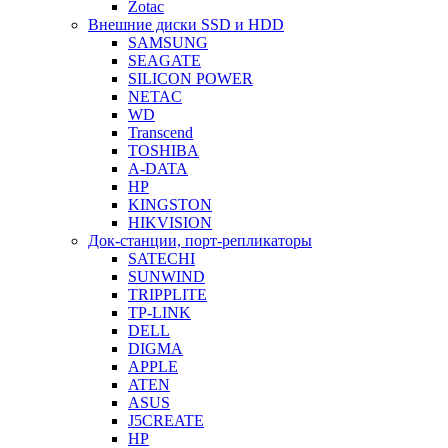
Zotac
Внешние диски SSD и HDD
SAMSUNG
SEAGATE
SILICON POWER
NETAC
WD
Transcend
TOSHIBA
A-DATA
HP
KINGSTON
HIKVISION
Док-станции, порт-репликаторы
SATECHI
SUNWIND
TRIPPLITE
TP-LINK
DELL
DIGMA
APPLE
ATEN
ASUS
J5CREATE
HP