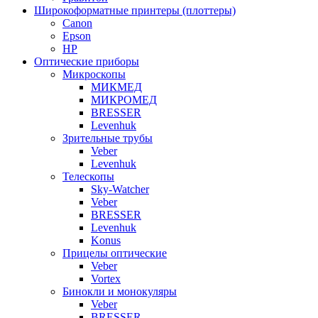
Широкоформатные принтеры (плоттеры)
Canon
Epson
HP
Оптические приборы
Микроскопы
МИКМЕД
МИКРОМЕД
BRESSER
Levenhuk
Зрительные трубы
Veber
Levenhuk
Телескопы
Sky-Watcher
Veber
BRESSER
Levenhuk
Konus
Прицелы оптические
Veber
Vortex
Бинокли и монокуляры
Veber
BRESSER