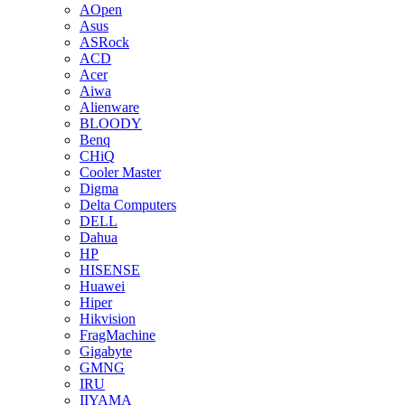
AOpen
Asus
ASRock
ACD
Acer
Aiwa
Alienware
BLOODY
Benq
CHiQ
Cooler Master
Digma
Delta Computers
DELL
Dahua
HP
HISENSE
Huawei
Hiper
Hikvision
FragMachine
Gigabyte
GMNG
IRU
IIYAMA