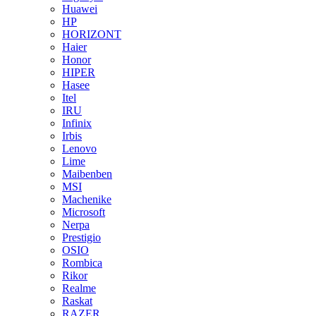
Huawei
HP
HORIZONT
Haier
Honor
HIPER
Hasee
Itel
IRU
Infinix
Irbis
Lenovo
Lime
Maibenben
MSI
Machenike
Microsoft
Nerpa
Prestigio
OSIO
Rombica
Rikor
Realme
Raskat
RAZER