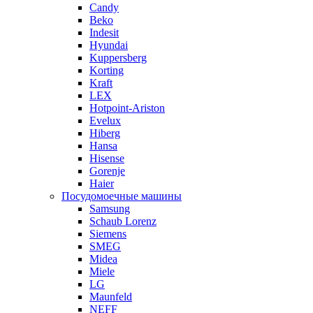
Candy
Beko
Indesit
Hyundai
Kuppersberg
Korting
Kraft
LEX
Hotpoint-Ariston
Evelux
Hiberg
Hansa
Hisense
Gorenje
Haier
Посудомоечные машины
Samsung
Schaub Lorenz
Siemens
SMEG
Midea
Miele
LG
Maunfeld
NEFF