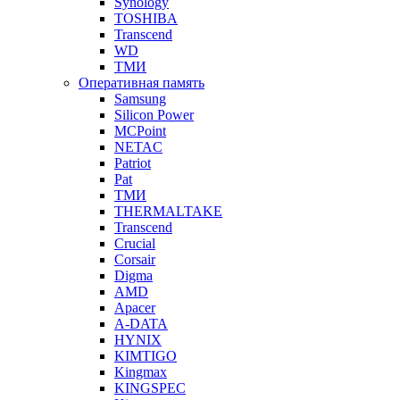
Synology
TOSHIBA
Transcend
WD
ТМИ
Оперативная память
Samsung
Silicon Power
MCPoint
NETAC
Patriot
Pat
ТМИ
THERMALTAKE
Transcend
Crucial
Corsair
Digma
AMD
Apacer
A-DATA
HYNIX
KIMTIGO
Kingmax
KINGSPEC