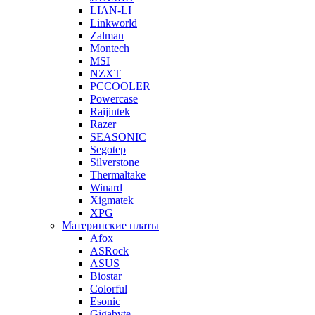
LIAN-LI
Linkworld
Zalman
Montech
MSI
NZXT
PCCOOLER
Powercase
Raijintek
Razer
SEASONIC
Segotep
Silverstone
Thermaltake
Winard
Xigmatek
XPG
Материнские платы
Afox
ASRock
ASUS
Biostar
Colorful
Esonic
Gigabyte