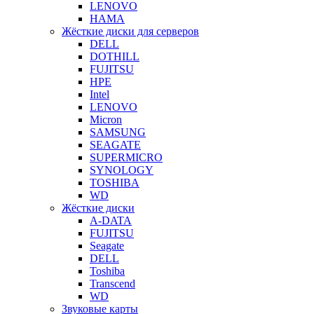
LENOVO
HAMA
Жёсткие диски для серверов
DELL
DOTHILL
FUJITSU
HPE
Intel
LENOVO
Micron
SAMSUNG
SEAGATE
SUPERMICRO
SYNOLOGY
TOSHIBA
WD
Жёсткие диски
A-DATA
FUJITSU
Seagate
DELL
Toshiba
Transcend
WD
Звуковые карты