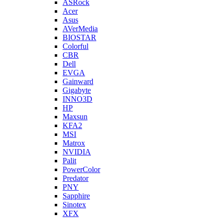
ASRock
Acer
Asus
AVerMedia
BIOSTAR
Colorful
CBR
Dell
EVGA
Gainward
Gigabyte
INNO3D
HP
Maxsun
KFA2
MSI
Matrox
NVIDIA
Palit
PowerColor
Predator
PNY
Sapphire
Sinotex
XFX