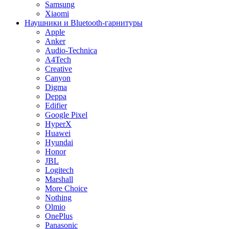
Samsung
Xiaomi
Наушники и Bluetooth-гарнитуры
Apple
Anker
Audio-Technica
A4Tech
Creative
Canyon
Digma
Deppa
Edifier
Google Pixel
HyperX
Huawei
Hyundai
Honor
JBL
Logitech
Marshall
More Choice
Nothing
Olmio
OnePlus
Panasonic