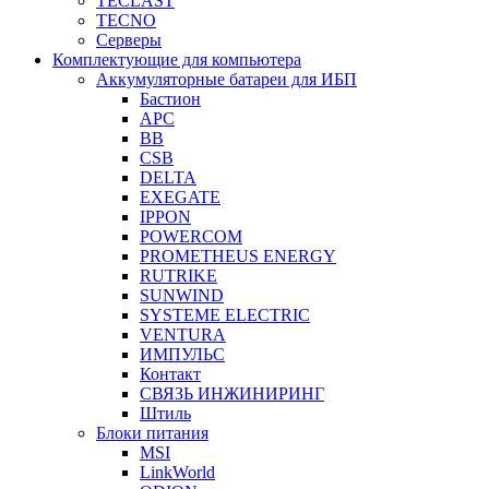
TECLAST
TECNO
Серверы
Комплектующие для компьютера
Аккумуляторные батареи для ИБП
Бастион
APC
BB
CSB
DELTA
EXEGATE
IPPON
POWERCOM
PROMETHEUS ENERGY
RUTRIKE
SUNWIND
SYSTEME ELECTRIC
VENTURA
ИМПУЛЬС
Контакт
СВЯЗЬ ИНЖИНИРИНГ
Штиль
Блоки питания
MSI
LinkWorld