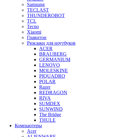
Samsung
TECLAST
THUNDEROBOT
TCL
Tecno
Xiaomi
Гравитон
Рюкзаки для ноутбуков
ACER
BRAUBERG
GERMANIUM
LENOVO
MOLESKINE
PIQUADRO
POLAR
Razer
REDRAGON
RIVA
SUMDEX
SUNWIND
The Bridge
THULE
Компьютеры
Acer
ALIENWARE