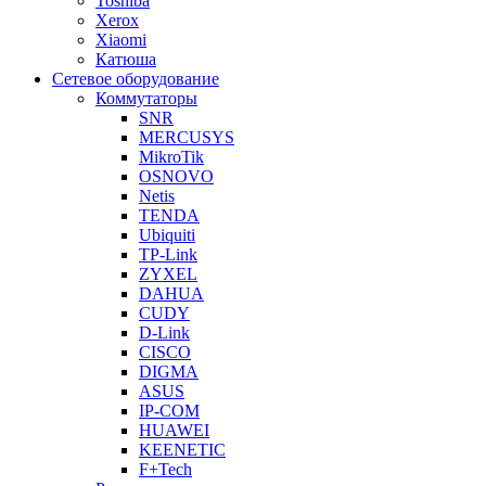
Toshiba
Xerox
Xiaomi
Катюша
Сетевое оборудование
Коммутаторы
SNR
MERCUSYS
MikroTik
OSNOVO
Netis
TENDA
Ubiquiti
TP-Link
ZYXEL
DAHUA
CUDY
D-Link
CISCO
DIGMA
ASUS
IP-COM
HUAWEI
KEENETIC
F+Tech