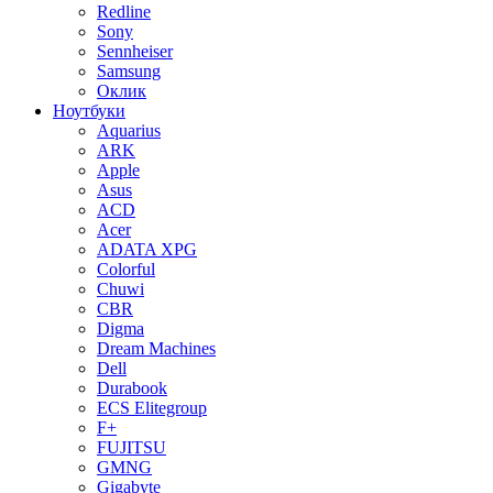
Redline
Sony
Sennheiser
Samsung
Оклик
Ноутбуки
Aquarius
ARK
Apple
Asus
ACD
Acer
ADATA XPG
Colorful
Chuwi
CBR
Digma
Dream Machines
Dell
Durabook
ECS Elitegroup
F+
FUJITSU
GMNG
Gigabyte