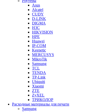
Роутеры
Asus
Alcatel
CUDY
D-LINK
DIGMA
H3C
HIKVISION
HPE
Huawei
IP-COM
Keenetic
MERCUSYS
MikroTik
Samsung
TCL
TENDA
TP-Link
Ubiquiti
Xiaomi
ZTE
ZyXEL
ТРИКОЛОР
Расходные материалы для печати
Samsung