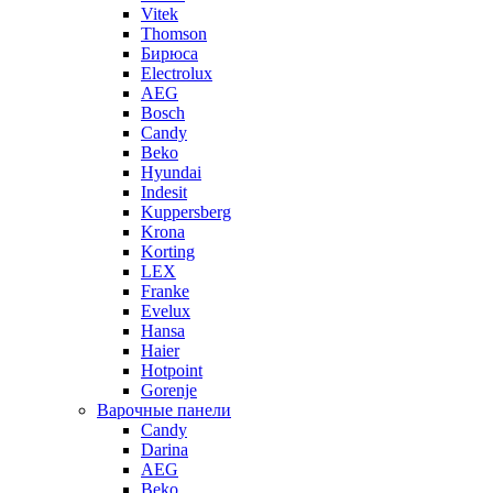
Vitek
Thomson
Бирюса
Electrolux
AEG
Bosch
Candy
Beko
Hyundai
Indesit
Kuppersberg
Krona
Korting
LEX
Franke
Evelux
Hansa
Haier
Hotpoint
Gorenje
Варочные панели
Candy
Darina
AEG
Beko