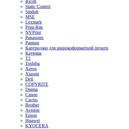
Ricoh
Static Control
Sindoh
MSE
Lexmark
Print-Rite
NVPrint
Panasonic
Pantum
Картриджи для широкоформатной печати
Катюша
T2
Toshiba
Xerox
Xiaomi
Deli
COPYRITE
Digma
Canon
Cactus
Brother
Avision
Epson
Huawei
KYOCERA