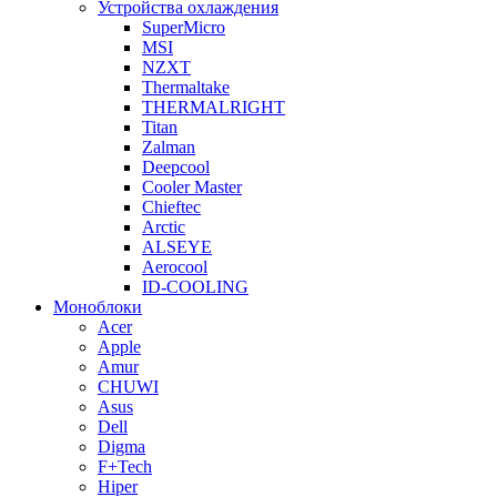
Устройства охлаждения
SuperMicro
MSI
NZXT
Thermaltake
THERMALRIGHT
Titan
Zalman
Deepcool
Cooler Master
Chieftec
Arctic
ALSEYE
Aerocool
ID-COOLING
Моноблоки
Acer
Apple
Amur
CHUWI
Asus
Dell
Digma
F+Tech
Hiper