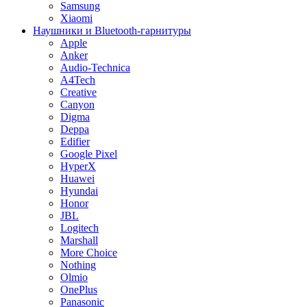
Samsung
Xiaomi
Наушники и Bluetooth-гарнитуры
Apple
Anker
Audio-Technica
A4Tech
Creative
Canyon
Digma
Deppa
Edifier
Google Pixel
HyperX
Huawei
Hyundai
Honor
JBL
Logitech
Marshall
More Choice
Nothing
Olmio
OnePlus
Panasonic