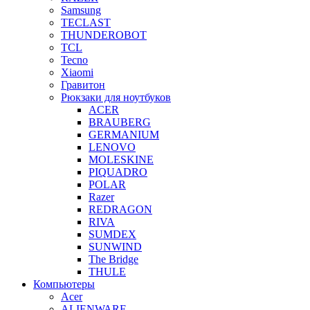
Samsung
TECLAST
THUNDEROBOT
TCL
Tecno
Xiaomi
Гравитон
Рюкзаки для ноутбуков
ACER
BRAUBERG
GERMANIUM
LENOVO
MOLESKINE
PIQUADRO
POLAR
Razer
REDRAGON
RIVA
SUMDEX
SUNWIND
The Bridge
THULE
Компьютеры
Acer
ALIENWARE