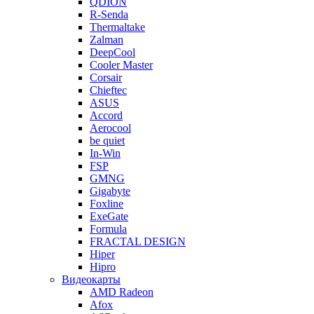
QDION
R-Senda
Thermaltake
Zalman
DeepCool
Cooler Master
Corsair
Chieftec
ASUS
Accord
Aerocool
be quiet
In-Win
FSP
GMNG
Gigabyte
Foxline
ExeGate
Formula
FRACTAL DESIGN
Hiper
Hipro
Видеокарты
AMD Radeon
Afox