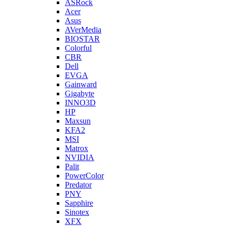
ASRock
Acer
Asus
AVerMedia
BIOSTAR
Colorful
CBR
Dell
EVGA
Gainward
Gigabyte
INNO3D
HP
Maxsun
KFA2
MSI
Matrox
NVIDIA
Palit
PowerColor
Predator
PNY
Sapphire
Sinotex
XFX