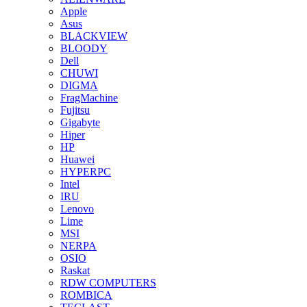
Apple
Asus
BLACKVIEW
BLOODY
Dell
CHUWI
DIGMA
FragMachine
Fujitsu
Gigabyte
Hiper
HP
Huawei
HYPERPC
Intel
IRU
Lenovo
Lime
MSI
NERPA
OSIO
Raskat
RDW COMPUTERS
ROMBICA