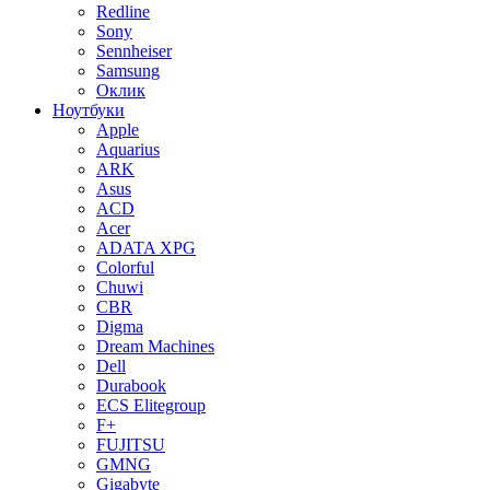
Redline
Sony
Sennheiser
Samsung
Оклик
Ноутбуки
Apple
Aquarius
ARK
Asus
ACD
Acer
ADATA XPG
Colorful
Chuwi
CBR
Digma
Dream Machines
Dell
Durabook
ECS Elitegroup
F+
FUJITSU
GMNG
Gigabyte