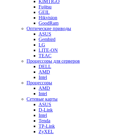
KIMTIGO
Fujitsu
GEIL
Hikvision
GoodRam
Оптические приводы
ASUS
Gembird
LG
LITE-ON
TEAC
Процессоры для серверов
DELL
AMD
Intel
Процессоры
AMD
Intel
Сетевые карты
ASUS
D-Link
Intel
Tenda
TP-Link
ZyXEL