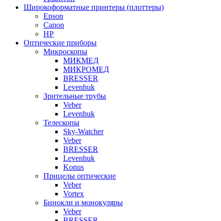
Широкоформатные принтеры (плоттеры)
Epson
Canon
HP
Оптические приборы
Микроскопы
МИКМЕД
МИКРОМЕД
BRESSER
Levenhuk
Зрительные трубы
Veber
Levenhuk
Телескопы
Sky-Watcher
Veber
BRESSER
Levenhuk
Konus
Прицелы оптические
Veber
Vortex
Бинокли и монокуляры
Veber
BRESSER