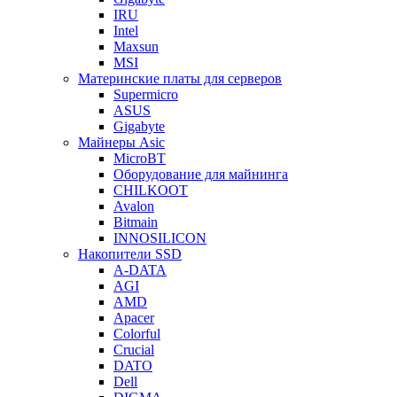
IRU
Intel
Maxsun
MSI
Материнские платы для серверов
Supermicro
ASUS
Gigabyte
Майнеры Asic
MicroBT
Оборудование для майнинга
CHILKOOT
Avalon
Bitmain
INNOSILICON
Накопители SSD
A-DATA
AGI
AMD
Apacer
Colorful
Crucial
DATO
Dell