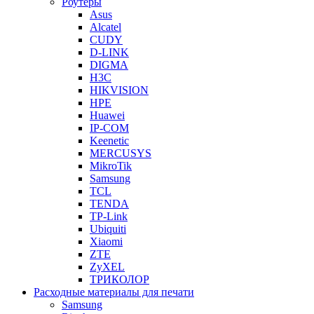
Роутеры
Asus
Alcatel
CUDY
D-LINK
DIGMA
H3C
HIKVISION
HPE
Huawei
IP-COM
Keenetic
MERCUSYS
MikroTik
Samsung
TCL
TENDA
TP-Link
Ubiquiti
Xiaomi
ZTE
ZyXEL
ТРИКОЛОР
Расходные материалы для печати
Samsung