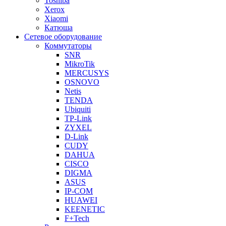
Toshiba
Xerox
Xiaomi
Катюша
Сетевое оборудование
Коммутаторы
SNR
MikroTik
MERCUSYS
OSNOVO
Netis
TENDA
Ubiquiti
TP-Link
ZYXEL
D-Link
CUDY
DAHUA
CISCO
DIGMA
ASUS
IP-COM
HUAWEI
KEENETIC
F+Tech