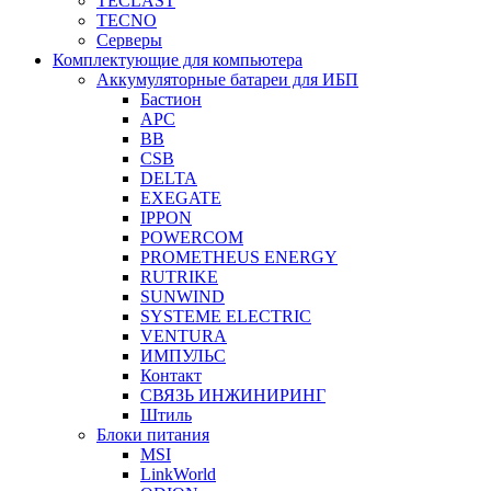
TECLAST
TECNO
Серверы
Комплектующие для компьютера
Аккумуляторные батареи для ИБП
Бастион
APC
BB
CSB
DELTA
EXEGATE
IPPON
POWERCOM
PROMETHEUS ENERGY
RUTRIKE
SUNWIND
SYSTEME ELECTRIC
VENTURA
ИМПУЛЬС
Контакт
СВЯЗЬ ИНЖИНИРИНГ
Штиль
Блоки питания
MSI
LinkWorld