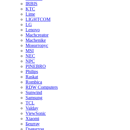
IRBIS
KTC
Lime
LIGHTCOM
LG
Lenovo
Machcreator
Machenike
Мониторус
MSI
NEC
NPC
PINEBRO
Philips
Raskat
Rombica
RDW Computers
Sunwind
Samsung
TCL
Valday
ViewSonic
Xiaomi
Бештау
Гравитон