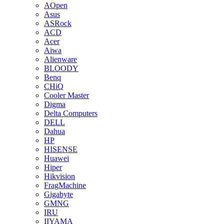
AOpen
Asus
ASRock
ACD
Acer
Aiwa
Alienware
BLOODY
Benq
CHiQ
Cooler Master
Digma
Delta Computers
DELL
Dahua
HP
HISENSE
Huawei
Hiper
Hikvision
FragMachine
Gigabyte
GMNG
IRU
IIYAMA