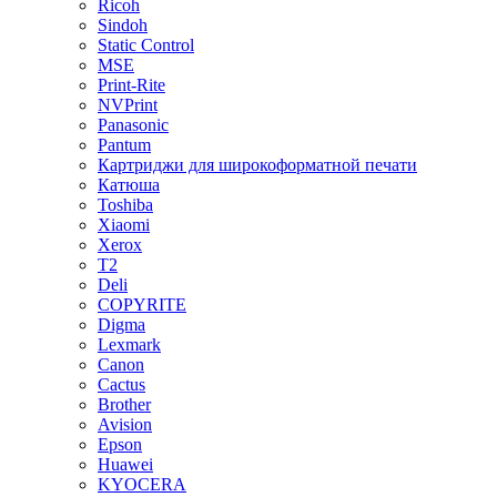
Ricoh
Sindoh
Static Control
MSE
Print-Rite
NVPrint
Panasonic
Pantum
Картриджи для широкоформатной печати
Катюша
Toshiba
Xiaomi
Xerox
T2
Deli
COPYRITE
Digma
Lexmark
Canon
Cactus
Brother
Avision
Epson
Huawei
KYOCERA