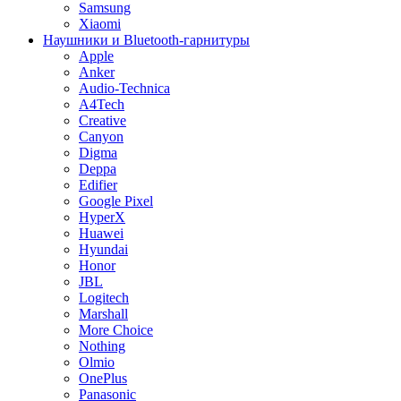
Samsung
Xiaomi
Наушники и Bluetooth-гарнитуры
Apple
Anker
Audio-Technica
A4Tech
Creative
Canyon
Digma
Deppa
Edifier
Google Pixel
HyperX
Huawei
Hyundai
Honor
JBL
Logitech
Marshall
More Choice
Nothing
Olmio
OnePlus
Panasonic