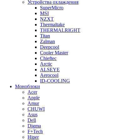
Устройства охлаждения
SuperMicro
MSI
NZXT
Thermaltake
THERMALRIGHT
Titan
Zalman
Deepcool
Cooler Master
Chieftec
Arctic
ALSEYE
Aerocool
ID-COOLING
Моноблоки
Acer
Apple
Amur
CHUWI
Asus
Dell
Digma
F+Tech
Hiper