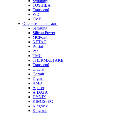
Synology
TOSHIBA
Transcend
WD
ТМИ
Оперативная память
Samsung
Silicon Power
MCPoint
NETAC
Patriot
Pat
ТМИ
THERMALTAKE
Transcend
Crucial
Corsair
Digma
AMD
Apacer
A-DATA
HYNIX
KINGSPEC
Kingmax
Kingston