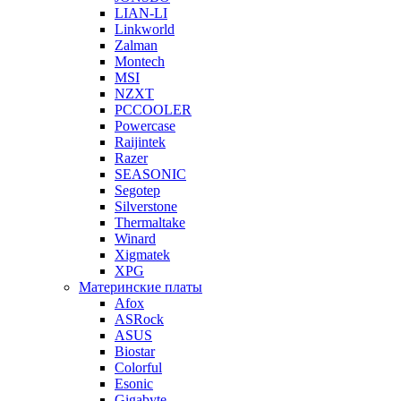
LIAN-LI
Linkworld
Zalman
Montech
MSI
NZXT
PCCOOLER
Powercase
Raijintek
Razer
SEASONIC
Segotep
Silverstone
Thermaltake
Winard
Xigmatek
XPG
Материнские платы
Afox
ASRock
ASUS
Biostar
Colorful
Esonic
Gigabyte