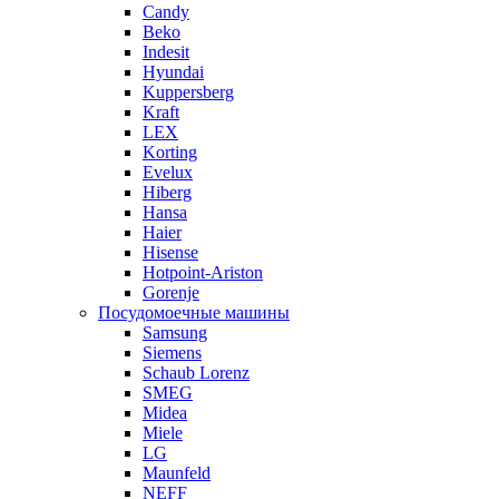
Candy
Beko
Indesit
Hyundai
Kuppersberg
Kraft
LEX
Korting
Evelux
Hiberg
Hansa
Haier
Hisense
Hotpoint-Ariston
Gorenje
Посудомоечные машины
Samsung
Siemens
Schaub Lorenz
SMEG
Midea
Miele
LG
Maunfeld
NEFF