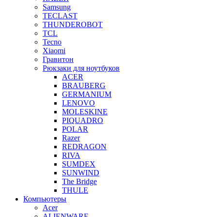
Samsung
TECLAST
THUNDEROBOT
TCL
Tecno
Xiaomi
Гравитон
Рюкзаки для ноутбуков
ACER
BRAUBERG
GERMANIUM
LENOVO
MOLESKINE
PIQUADRO
POLAR
Razer
REDRAGON
RIVA
SUMDEX
SUNWIND
The Bridge
THULE
Компьютеры
Acer
ALIENWARE