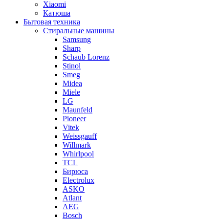
Xiaomi
Катюша
Бытовая техника
Стиральные машины
Samsung
Sharp
Schaub Lorenz
Stinol
Smeg
Midea
Miele
LG
Maunfeld
Pioneer
Vitek
Weissgauff
Willmark
Whirlpool
TCL
Бирюса
Electrolux
ASKO
Atlant
AEG
Bosch