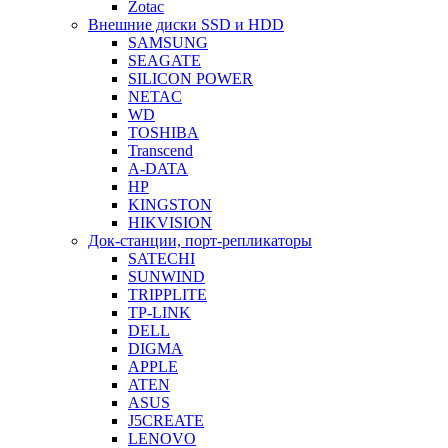
Zotac
Внешние диски SSD и HDD
SAMSUNG
SEAGATE
SILICON POWER
NETAC
WD
TOSHIBA
Transcend
A-DATA
HP
KINGSTON
HIKVISION
Док-станции, порт-репликаторы
SATECHI
SUNWIND
TRIPPLITE
TP-LINK
DELL
DIGMA
APPLE
ATEN
ASUS
J5CREATE
LENOVO