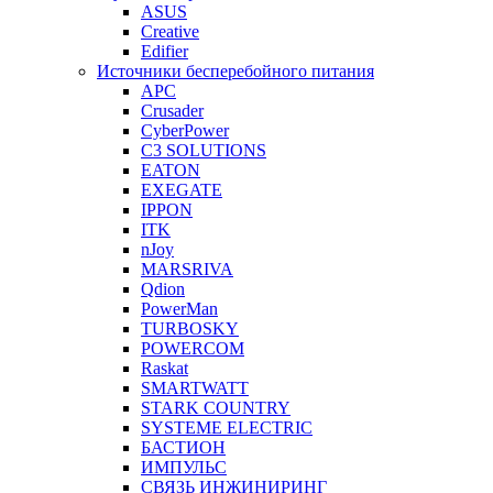
ASUS
Creative
Edifier
Источники бесперебойного питания
APC
Crusader
CyberPower
C3 SOLUTIONS
EATON
EXEGATE
IPPON
ITK
nJoy
MARSRIVA
Qdion
PowerMan
TURBOSKY
POWERCOM
Raskat
SMARTWATT
STARK COUNTRY
SYSTEME ELECTRIC
БАСТИОН
ИМПУЛЬС
СВЯЗЬ ИНЖИНИРИНГ