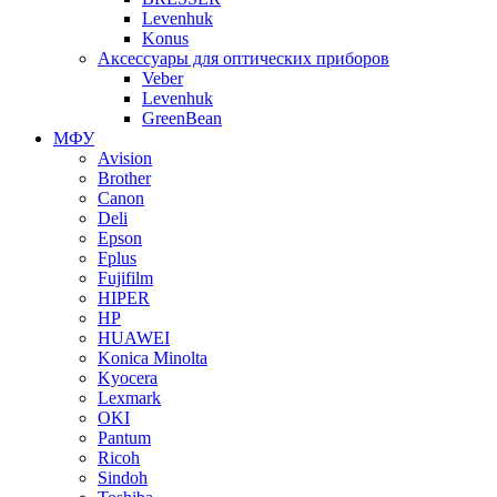
Levenhuk
Konus
Аксессуары для оптических приборов
Veber
Levenhuk
GreenBean
МФУ
Avision
Brother
Canon
Deli
Epson
Fplus
Fujifilm
HIPER
HP
HUAWEI
Konica Minolta
Kyocera
Lexmark
OKI
Pantum
Ricoh
Sindoh