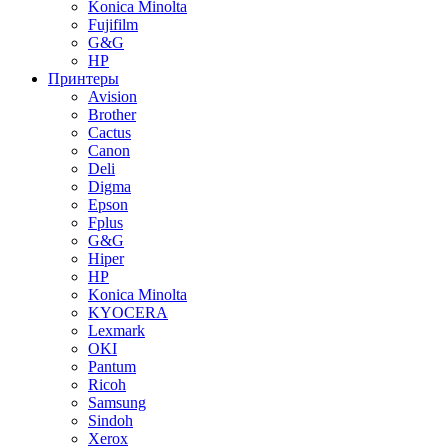
Konica Minolta
Fujifilm
G&G
HP
Принтеры
Avision
Brother
Cactus
Canon
Deli
Digma
Epson
Fplus
G&G
Hiper
HP
Konica Minolta
KYOCERA
Lexmark
OKI
Pantum
Ricoh
Samsung
Sindoh
Xerox