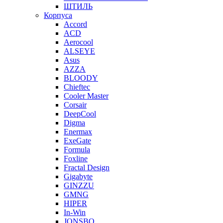
ШТИЛЬ
Корпуса
Accord
ACD
Aerocool
ALSEYE
Asus
AZZA
BLOODY
Chieftec
Cooler Master
Corsair
DeepCool
Digma
Enermax
ExeGate
Formula
Foxline
Fractal Design
Gigabyte
GINZZU
GMNG
HIPER
In-Win
JONSBO