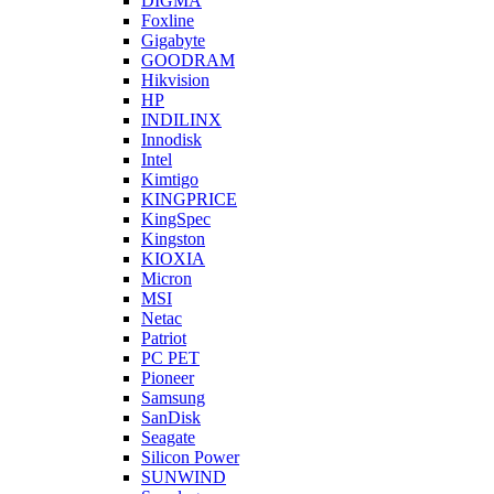
DIGMA
Foxline
Gigabyte
GOODRAM
Hikvision
HP
INDILINX
Innodisk
Intel
Kimtigo
KINGPRICE
KingSpec
Kingston
KIOXIA
Micron
MSI
Netac
Patriot
PC PET
Pioneer
Samsung
SanDisk
Seagate
Silicon Power
SUNWIND