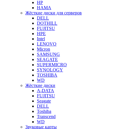
HP
HAMA
Жёсткие диски для серверов
DELL
DOTHILL
FUJITSU
HPE
Intel
LENOVO
Micron
SAMSUNG
SEAGATE
SUPERMICRO
SYNOLOGY
TOSHIBA
WD
Жёсткие диски
A-DATA
FUJITSU
Seagate
DELL
Toshiba
Transcend
WD
Звуковые карты