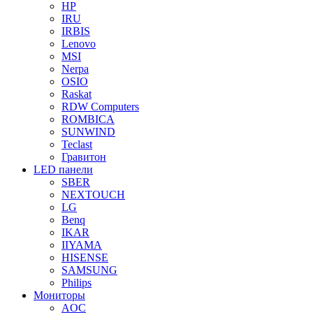
HP
IRU
IRBIS
Lenovo
MSI
Nerpa
OSIO
Raskat
RDW Computers
ROMBICA
SUNWIND
Teclast
Гравитон
LED панели
SBER
NEXTOUCH
LG
Benq
IKAR
IIYAMA
HISENSE
SAMSUNG
Philips
Мониторы
AOC