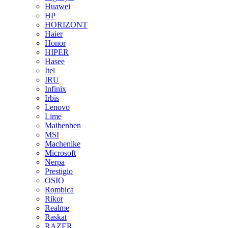
Huawei
HP
HORIZONT
Haier
Honor
HIPER
Hasee
Itel
IRU
Infinix
Irbis
Lenovo
Lime
Maibenben
MSI
Machenike
Microsoft
Nerpa
Prestigio
OSIO
Rombica
Rikor
Realme
Raskat
RAZER