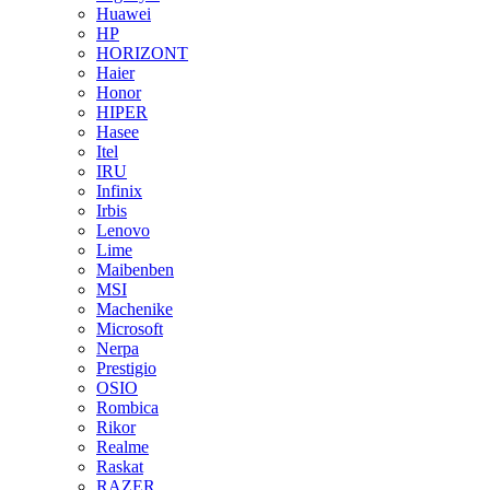
Huawei
HP
HORIZONT
Haier
Honor
HIPER
Hasee
Itel
IRU
Infinix
Irbis
Lenovo
Lime
Maibenben
MSI
Machenike
Microsoft
Nerpa
Prestigio
OSIO
Rombica
Rikor
Realme
Raskat
RAZER