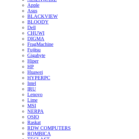
Apple
Asus
BLACKVIEW
BLOODY
Dell
CHUWI
DIGMA
FragMachine
Fujitsu
Gigabyte
Hiper
HP
Huawei
HYPERPC
Intel
IRU
Lenovo
Lime
MSI
NERPA
OSIO
Raskat
RDW COMPUTERS
ROMBICA