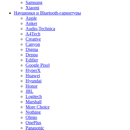
Samsung
Xiaomi
Наушники и Bluetooth-гарнитуры
Apple
Anker
Audio-Technica
A4Tech
Creative
Canyon
Digma
Deppa
Edifier
Google Pixel
HyperX
Huawei
Hyundai
Honor
JBL
Logitech
Marshall
More Choice
Nothing
Olmio
OnePlus
Panasonic