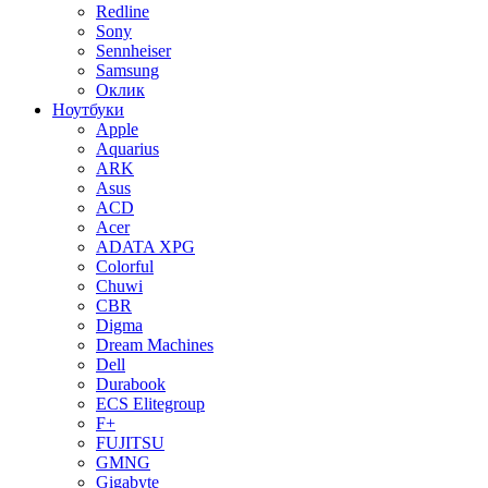
Redline
Sony
Sennheiser
Samsung
Оклик
Ноутбуки
Apple
Aquarius
ARK
Asus
ACD
Acer
ADATA XPG
Colorful
Chuwi
CBR
Digma
Dream Machines
Dell
Durabook
ECS Elitegroup
F+
FUJITSU
GMNG
Gigabyte