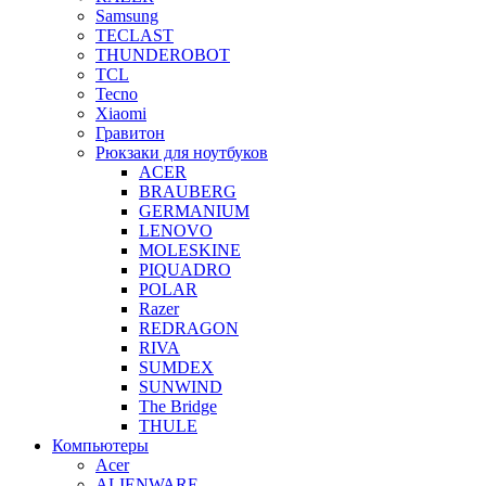
Samsung
TECLAST
THUNDEROBOT
TCL
Tecno
Xiaomi
Гравитон
Рюкзаки для ноутбуков
ACER
BRAUBERG
GERMANIUM
LENOVO
MOLESKINE
PIQUADRO
POLAR
Razer
REDRAGON
RIVA
SUMDEX
SUNWIND
The Bridge
THULE
Компьютеры
Acer
ALIENWARE