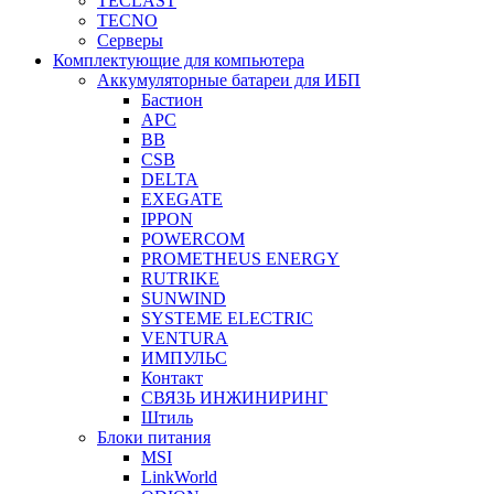
TECLAST
TECNO
Серверы
Комплектующие для компьютера
Аккумуляторные батареи для ИБП
Бастион
APC
BB
CSB
DELTA
EXEGATE
IPPON
POWERCOM
PROMETHEUS ENERGY
RUTRIKE
SUNWIND
SYSTEME ELECTRIC
VENTURA
ИМПУЛЬС
Контакт
СВЯЗЬ ИНЖИНИРИНГ
Штиль
Блоки питания
MSI
LinkWorld