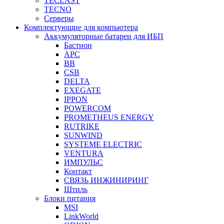
TECLAST
TECNO
Серверы
Комплектующие для компьютера
Аккумуляторные батареи для ИБП
Бастион
APC
BB
CSB
DELTA
EXEGATE
IPPON
POWERCOM
PROMETHEUS ENERGY
RUTRIKE
SUNWIND
SYSTEME ELECTRIC
VENTURA
ИМПУЛЬС
Контакт
СВЯЗЬ ИНЖИНИРИНГ
Штиль
Блоки питания
MSI
LinkWorld