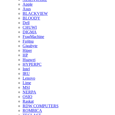
Apple
Asus
BLACKVIEW
BLOODY
Dell
CHUWI
DIGMA
FragMachine
Fujitsu
Gigabyte
Hiper
HP
Huawei
HYPERPC
Intel
IRU
Lenovo
Lime
MSI
NERPA
OSIO
Raskat
RDW COMPUTERS
ROMBICA