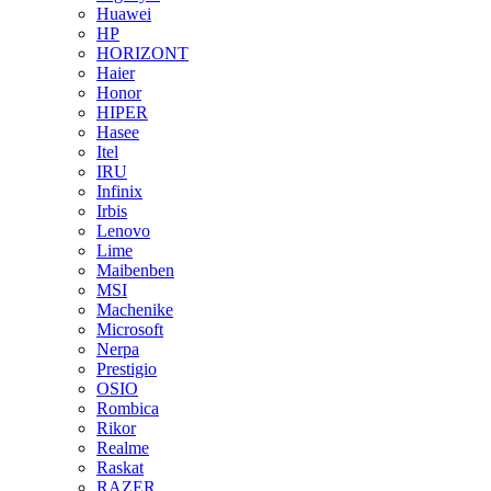
Huawei
HP
HORIZONT
Haier
Honor
HIPER
Hasee
Itel
IRU
Infinix
Irbis
Lenovo
Lime
Maibenben
MSI
Machenike
Microsoft
Nerpa
Prestigio
OSIO
Rombica
Rikor
Realme
Raskat
RAZER