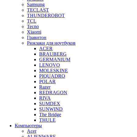
Samsung
TECLAST
THUNDEROBOT
TCL
Tecno
Xiaomi
Гравитон
Рюкзаки для ноутбуков
ACER
BRAUBERG
GERMANIUM
LENOVO
MOLESKINE
PIQUADRO
POLAR
Razer
REDRAGON
RIVA
SUMDEX
SUNWIND
The Bridge
THULE
Компьютеры
Acer
ALIENWARE