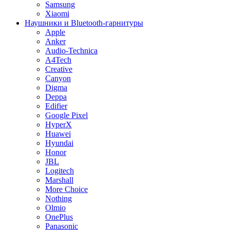
Samsung
Xiaomi
Наушники и Bluetooth-гарнитуры
Apple
Anker
Audio-Technica
A4Tech
Creative
Canyon
Digma
Deppa
Edifier
Google Pixel
HyperX
Huawei
Hyundai
Honor
JBL
Logitech
Marshall
More Choice
Nothing
Olmio
OnePlus
Panasonic