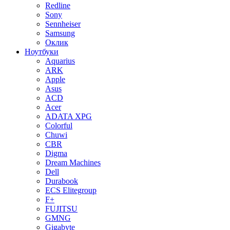
Redline
Sony
Sennheiser
Samsung
Оклик
Ноутбуки
Aquarius
ARK
Apple
Asus
ACD
Acer
ADATA XPG
Colorful
Chuwi
CBR
Digma
Dream Machines
Dell
Durabook
ECS Elitegroup
F+
FUJITSU
GMNG
Gigabyte