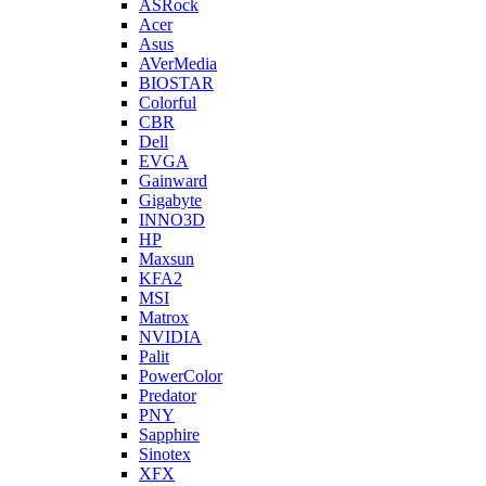
ASRock
Acer
Asus
AVerMedia
BIOSTAR
Colorful
CBR
Dell
EVGA
Gainward
Gigabyte
INNO3D
HP
Maxsun
KFA2
MSI
Matrox
NVIDIA
Palit
PowerColor
Predator
PNY
Sapphire
Sinotex
XFX