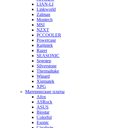
LIAN-LI
Linkworld
Zalman
Montech
MSI
NZXT
PCCOOLER
Powercase
Raijintek
Razer
SEASONIC
Segotep
Silverstone
Thermaltake
Winard
Xigmatek
XPG
Материнские платы
Afox
ASRock
ASUS
Biostar
Colorful
Esonic
Gigabyte