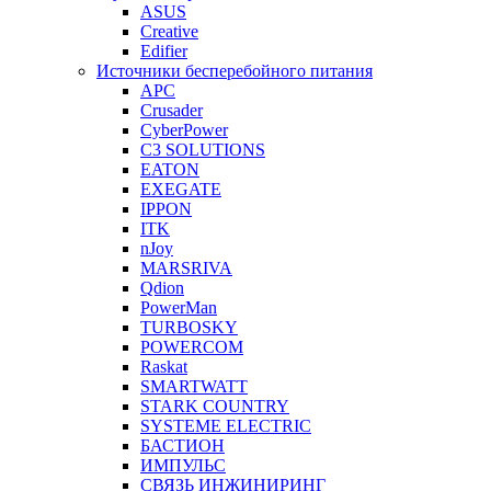
ASUS
Creative
Edifier
Источники бесперебойного питания
APC
Crusader
CyberPower
C3 SOLUTIONS
EATON
EXEGATE
IPPON
ITK
nJoy
MARSRIVA
Qdion
PowerMan
TURBOSKY
POWERCOM
Raskat
SMARTWATT
STARK COUNTRY
SYSTEME ELECTRIC
БАСТИОН
ИМПУЛЬС
СВЯЗЬ ИНЖИНИРИНГ