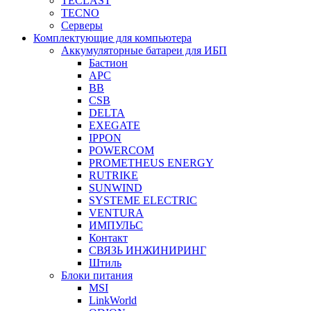
TECLAST
TECNO
Серверы
Комплектующие для компьютера
Аккумуляторные батареи для ИБП
Бастион
APC
BB
CSB
DELTA
EXEGATE
IPPON
POWERCOM
PROMETHEUS ENERGY
RUTRIKE
SUNWIND
SYSTEME ELECTRIC
VENTURA
ИМПУЛЬС
Контакт
СВЯЗЬ ИНЖИНИРИНГ
Штиль
Блоки питания
MSI
LinkWorld