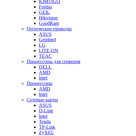
KIMTIGO
Fujitsu
GEIL
Hikvision
GoodRam
Оптические приводы
ASUS
Gembird
LG
LITE-ON
TEAC
Процессоры для серверов
DELL
AMD
Intel
Процессоры
AMD
Intel
Сетевые карты
ASUS
D-Link
Intel
Tenda
TP-Link
ZyXEL