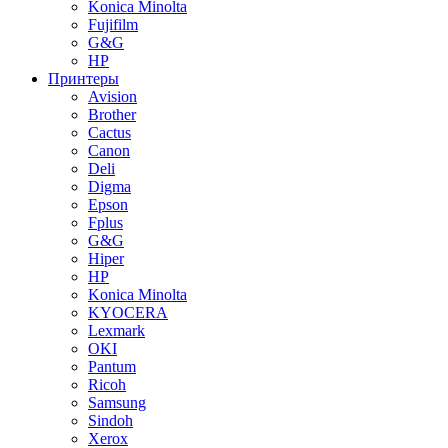
Konica Minolta
Fujifilm
G&G
HP
Принтеры
Avision
Brother
Cactus
Canon
Deli
Digma
Epson
Fplus
G&G
Hiper
HP
Konica Minolta
KYOCERA
Lexmark
OKI
Pantum
Ricoh
Samsung
Sindoh
Xerox