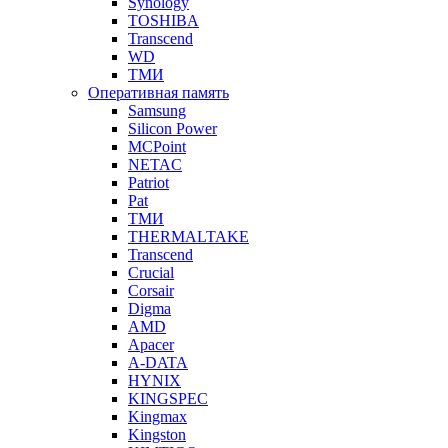
Synology
TOSHIBA
Transcend
WD
ТМИ
Оперативная память
Samsung
Silicon Power
MCPoint
NETAC
Patriot
Pat
ТМИ
THERMALTAKE
Transcend
Crucial
Corsair
Digma
AMD
Apacer
A-DATA
HYNIX
KINGSPEC
Kingmax
Kingston