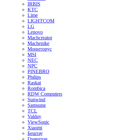
IRBIS
KTC
Lime
LIGHTCOM
LG
Lenovo
Machcreator
Machenike
Мониторус
MSI
NEC
NPC
PINEBRO
Philips
Raskat
Rombica
RDW Computers
Sunwind
Samsung
TCL
Valday
ViewSonic
Xiaomi
Бештау
Гравитон