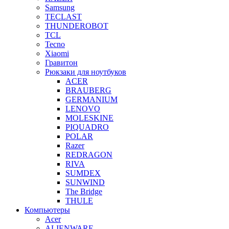
Samsung
TECLAST
THUNDEROBOT
TCL
Tecno
Xiaomi
Гравитон
Рюкзаки для ноутбуков
ACER
BRAUBERG
GERMANIUM
LENOVO
MOLESKINE
PIQUADRO
POLAR
Razer
REDRAGON
RIVA
SUMDEX
SUNWIND
The Bridge
THULE
Компьютеры
Acer
ALIENWARE