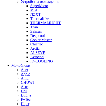
Устройства охлаждения
SuperMicro
MSI
NZXT
Thermaltake
THERMALRIGHT
Titan
Zalman
Deepcool
Cooler Master
Chieftec
Arctic
ALSEYE
Aerocool
ID-COOLING
Моноблоки
Acer
Apple
Amur
CHUWI
Asus
Dell
Digma
F+Tech
Hiper