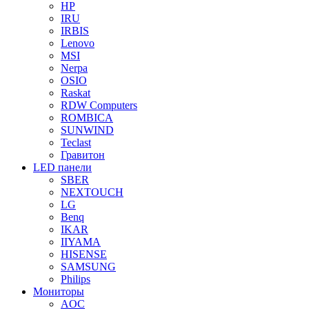
HP
IRU
IRBIS
Lenovo
MSI
Nerpa
OSIO
Raskat
RDW Computers
ROMBICA
SUNWIND
Teclast
Гравитон
LED панели
SBER
NEXTOUCH
LG
Benq
IKAR
IIYAMA
HISENSE
SAMSUNG
Philips
Мониторы
AOC