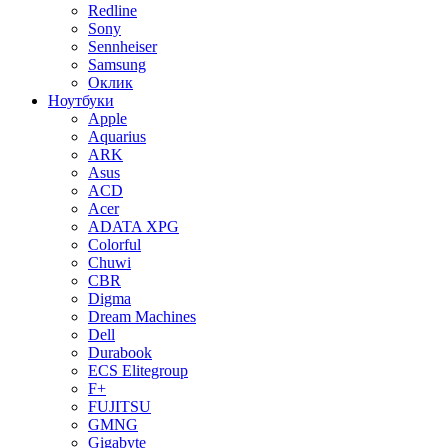
Redline
Sony
Sennheiser
Samsung
Оклик
Ноутбуки
Apple
Aquarius
ARK
Asus
ACD
Acer
ADATA XPG
Colorful
Chuwi
CBR
Digma
Dream Machines
Dell
Durabook
ECS Elitegroup
F+
FUJITSU
GMNG
Gigabyte