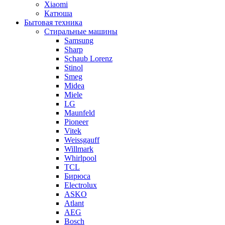
Xiaomi
Катюша
Бытовая техника
Стиральные машины
Samsung
Sharp
Schaub Lorenz
Stinol
Smeg
Midea
Miele
LG
Maunfeld
Pioneer
Vitek
Weissgauff
Willmark
Whirlpool
TCL
Бирюса
Electrolux
ASKO
Atlant
AEG
Bosch