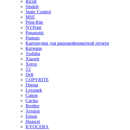
Ricoh
Sindoh
Static Control
MSE
Print-Rite
NVPrint
Panasonic
Pantum
Картриджи для широкоформатной печати
Катюша
Toshiba
Xiaomi
Xerox
T2
Deli
COPYRITE
Digma
Lexmark
Canon
Cactus
Brother
Avision
Epson
Huawei
KYOCERA