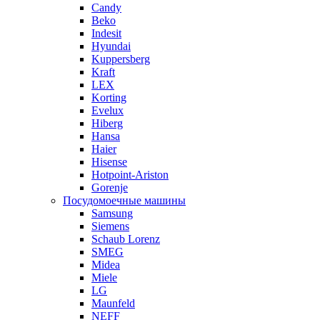
Candy
Beko
Indesit
Hyundai
Kuppersberg
Kraft
LEX
Korting
Evelux
Hiberg
Hansa
Haier
Hisense
Hotpoint-Ariston
Gorenje
Посудомоечные машины
Samsung
Siemens
Schaub Lorenz
SMEG
Midea
Miele
LG
Maunfeld
NEFF