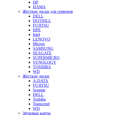
HP
HAMA
Жёсткие диски для серверов
DELL
DOTHILL
FUJITSU
HPE
Intel
LENOVO
Micron
SAMSUNG
SEAGATE
SUPERMICRO
SYNOLOGY
TOSHIBA
WD
Жёсткие диски
A-DATA
FUJITSU
Seagate
DELL
Toshiba
Transcend
WD
Звуковые карты