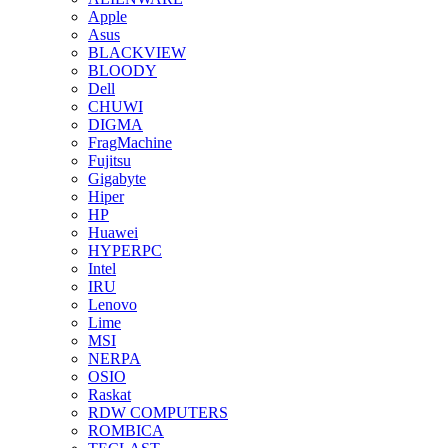
Apple
Asus
BLACKVIEW
BLOODY
Dell
CHUWI
DIGMA
FragMachine
Fujitsu
Gigabyte
Hiper
HP
Huawei
HYPERPC
Intel
IRU
Lenovo
Lime
MSI
NERPA
OSIO
Raskat
RDW COMPUTERS
ROMBICA