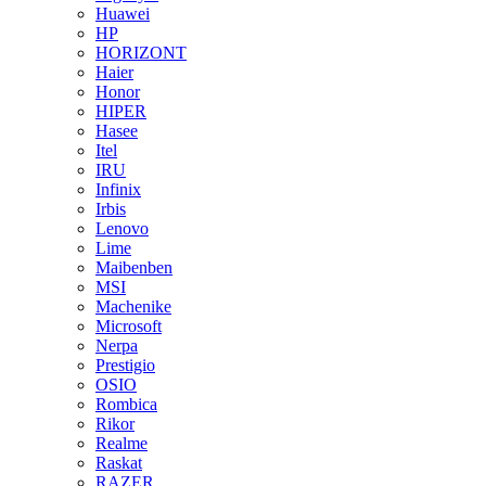
Huawei
HP
HORIZONT
Haier
Honor
HIPER
Hasee
Itel
IRU
Infinix
Irbis
Lenovo
Lime
Maibenben
MSI
Machenike
Microsoft
Nerpa
Prestigio
OSIO
Rombica
Rikor
Realme
Raskat
RAZER