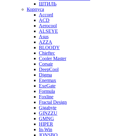
ШТИЛЬ
Корпуса
Accord
ACD
Aerocool
ALSEYE
Asus
AZZA
BLOODY
Chieftec
Cooler Master
Corsair
DeepCool
Digma
Enermax
ExeGate
Formula
Foxline
Fractal Design
Gigabyte
GINZZU
GMNG
HIPER
In-Win
JONSBO