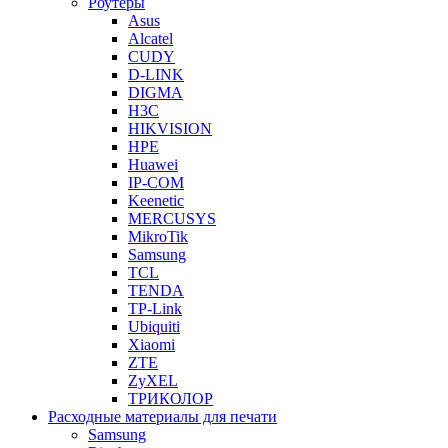
Роутеры
Asus
Alcatel
CUDY
D-LINK
DIGMA
H3C
HIKVISION
HPE
Huawei
IP-COM
Keenetic
MERCUSYS
MikroTik
Samsung
TCL
TENDA
TP-Link
Ubiquiti
Xiaomi
ZTE
ZyXEL
ТРИКОЛОР
Расходные материалы для печати
Samsung