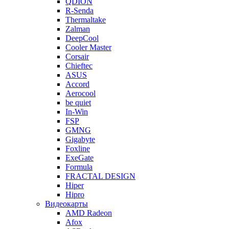
QDION
R-Senda
Thermaltake
Zalman
DeepCool
Cooler Master
Corsair
Chieftec
ASUS
Accord
Aerocool
be quiet
In-Win
FSP
GMNG
Gigabyte
Foxline
ExeGate
Formula
FRACTAL DESIGN
Hiper
Hipro
Видеокарты
AMD Radeon
Afox