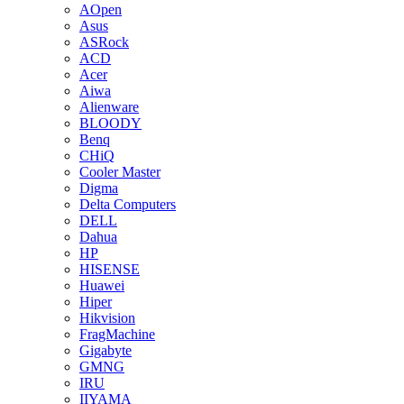
AOpen
Asus
ASRock
ACD
Acer
Aiwa
Alienware
BLOODY
Benq
CHiQ
Cooler Master
Digma
Delta Computers
DELL
Dahua
HP
HISENSE
Huawei
Hiper
Hikvision
FragMachine
Gigabyte
GMNG
IRU
IIYAMA