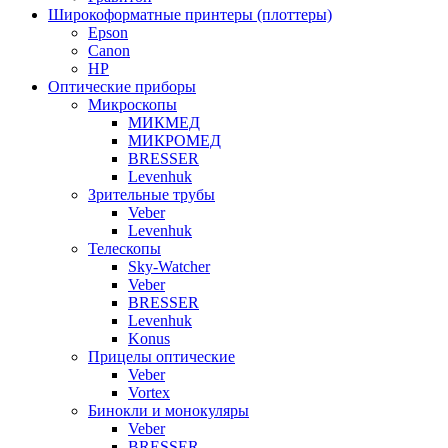
Широкоформатные принтеры (плоттеры)
Epson
Canon
HP
Оптические приборы
Микроскопы
МИКМЕД
МИКРОМЕД
BRESSER
Levenhuk
Зрительные трубы
Veber
Levenhuk
Телескопы
Sky-Watcher
Veber
BRESSER
Levenhuk
Konus
Прицелы оптические
Veber
Vortex
Бинокли и монокуляры
Veber
BRESSER