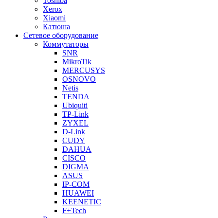
Toshiba
Xerox
Xiaomi
Катюша
Сетевое оборудование
Коммутаторы
SNR
MikroTik
MERCUSYS
OSNOVO
Netis
TENDA
Ubiquiti
TP-Link
ZYXEL
D-Link
CUDY
DAHUA
CISCO
DIGMA
ASUS
IP-COM
HUAWEI
KEENETIC
F+Tech