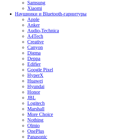
Samsung
Xiaomi
Наушники и Bluetooth-гарнитуры
Apple
Anker
Audio-Technica
A4Tech
Creative
Canyon
Digma
Deppa
Edifier
Google Pixel
HyperX
Huawei
Hyundai
Honor
JBL
Logitech
Marshall
More Choice
Nothing
Olmio
OnePlus
Panasonic