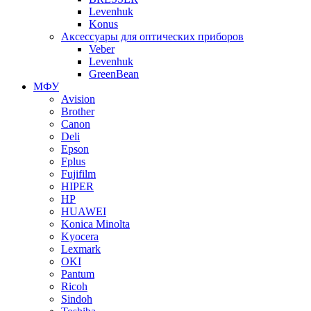
Levenhuk
Konus
Аксессуары для оптических приборов
Veber
Levenhuk
GreenBean
МФУ
Avision
Brother
Canon
Deli
Epson
Fplus
Fujifilm
HIPER
HP
HUAWEI
Konica Minolta
Kyocera
Lexmark
OKI
Pantum
Ricoh
Sindoh