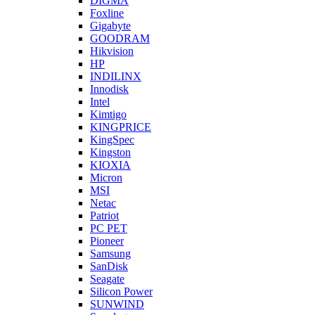
DIGMA
Foxline
Gigabyte
GOODRAM
Hikvision
HP
INDILINX
Innodisk
Intel
Kimtigo
KINGPRICE
KingSpec
Kingston
KIOXIA
Micron
MSI
Netac
Patriot
PC PET
Pioneer
Samsung
SanDisk
Seagate
Silicon Power
SUNWIND