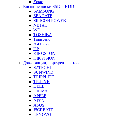
Zotac
Внешние диски SSD и HDD
SAMSUNG
SEAGATE
SILICON POWER
NETAC
WD
TOSHIBA
Transcend
A-DATA
HP
KINGSTON
HIKVISION
Док-станции, порт-репликаторы
SATECHI
SUNWIND
TRIPPLITE
TP-LINK
DELL
DIGMA
APPLE
ATEN
ASUS
J5CREATE
LENOVO