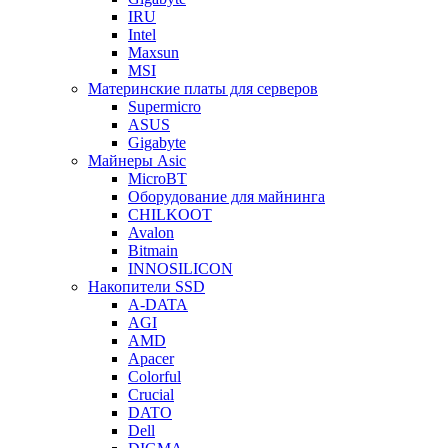
IRU
Intel
Maxsun
MSI
Материнские платы для серверов
Supermicro
ASUS
Gigabyte
Майнеры Asic
MicroBT
Оборудование для майнинга
CHILKOOT
Avalon
Bitmain
INNOSILICON
Накопители SSD
A-DATA
AGI
AMD
Apacer
Colorful
Crucial
DATO
Dell